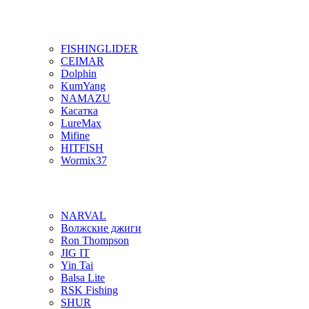
FISHINGLIDER
CEIMAR
Dolphin
KumYang
NAMAZU
Касатка
LureMax
Mifine
HITFISH
Wormix37
NARVAL
Волжские джиги
Ron Thompson
JIG IT
Yin Tai
Balsa Lite
RSK Fishing
SHUR