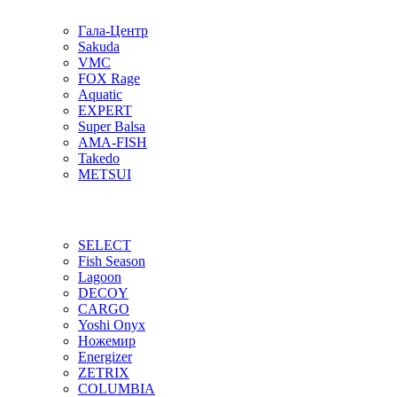
Гала-Центр
Sakuda
VMC
FOX Rage
Aquatic
EXPERT
Super Balsa
AMA-FISH
Takedo
METSUI
SELECT
Fish Season
Lagoon
DECOY
CARGO
Yoshi Onyx
Ножемир
Energizer
ZETRIX
COLUMBIA