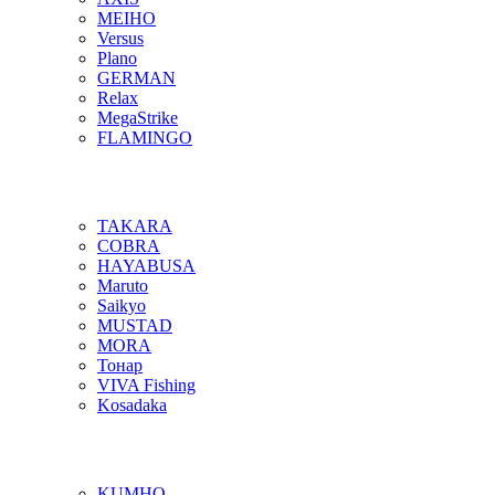
MEIHO
Versus
Plano
GERMAN
Relax
MegaStrike
FLAMINGO
TAKARA
COBRA
HAYABUSA
Maruto
Saikyo
MUSTAD
MORA
Тонар
VIVA Fishing
Kosadaka
KUMHO