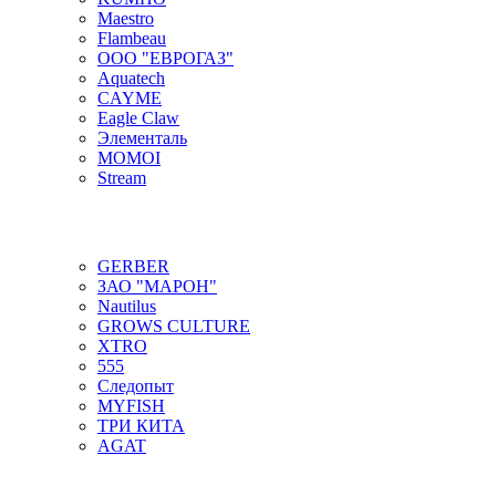
Maestro
Flambeau
ООО "ЕВРОГАЗ"
Aquatech
CAYME
Eagle Claw
Элементаль
MOMOI
Stream
GERBER
ЗАО "МАРОН"
Nautilus
GROWS CULTURE
XTRO
555
Следопыт
MYFISH
ТРИ КИТА
AGAT