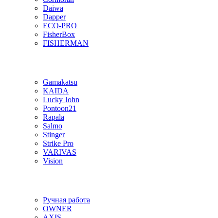
Daiwa
Dapper
ECO-PRO
FisherBox
FISHERMAN
Gamakatsu
KAIDA
Lucky John
Pontoon21
Rapala
Salmo
Stinger
Strike Pro
VARIVAS
Vision
Ручная работа
OWNER
AXIS