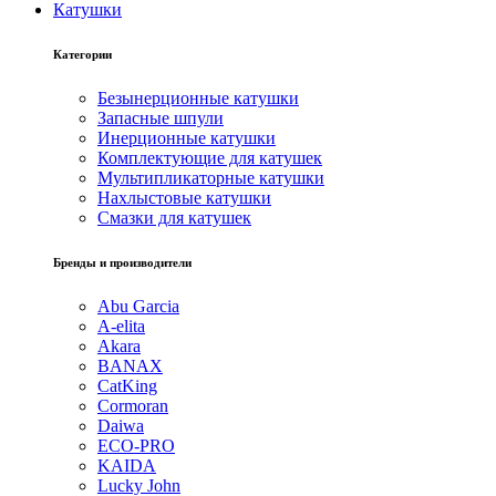
Катушки
Категории
Безынерционные катушки
Запасные шпули
Инерционные катушки
Комплектующие для катушек
Мультипликаторные катушки
Нахлыстовые катушки
Смазки для катушек
Бренды и производители
Abu Garcia
A-elita
Akara
BANAX
CatKing
Cormoran
Daiwa
ECO-PRO
KAIDA
Lucky John