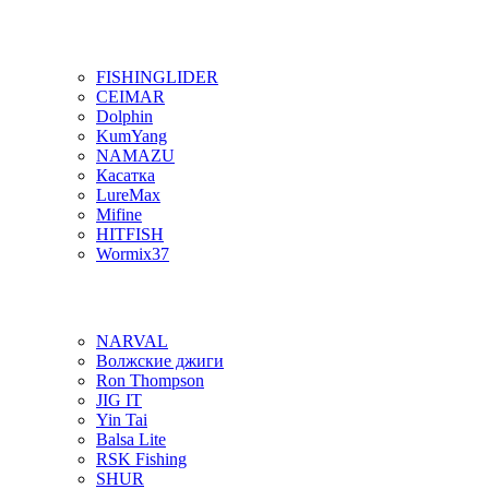
FISHINGLIDER
CEIMAR
Dolphin
KumYang
NAMAZU
Касатка
LureMax
Mifine
HITFISH
Wormix37
NARVAL
Волжские джиги
Ron Thompson
JIG IT
Yin Tai
Balsa Lite
RSK Fishing
SHUR