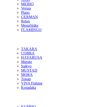
MEIHO
Versus
Plano
GERMAN
Relax
MegaStrike
FLAMINGO
TAKARA
COBRA
HAYABUSA
Maruto
Saikyo
MUSTAD
MORA
Тонар
VIVA Fishing
Kosadaka
KUMHO