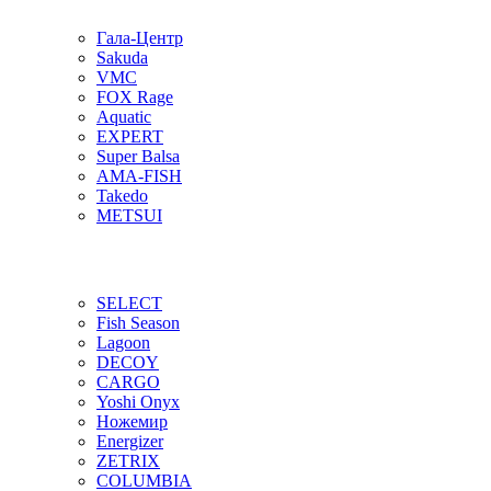
Гала-Центр
Sakuda
VMC
FOX Rage
Aquatic
EXPERT
Super Balsa
AMA-FISH
Takedo
METSUI
SELECT
Fish Season
Lagoon
DECOY
CARGO
Yoshi Onyx
Ножемир
Energizer
ZETRIX
COLUMBIA