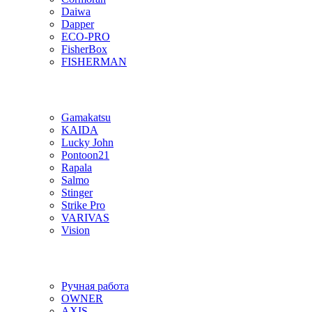
Daiwa
Dapper
ECO-PRO
FisherBox
FISHERMAN
Gamakatsu
KAIDA
Lucky John
Pontoon21
Rapala
Salmo
Stinger
Strike Pro
VARIVAS
Vision
Ручная работа
OWNER
AXIS