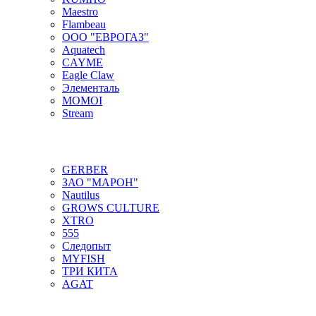
Maestro
Flambeau
ООО "ЕВРОГАЗ"
Aquatech
CAYME
Eagle Claw
Элементаль
MOMOI
Stream
GERBER
ЗАО "МАРОН"
Nautilus
GROWS CULTURE
XTRO
555
Следопыт
MYFISH
ТРИ КИТА
AGAT