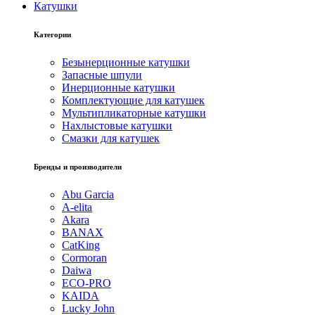
Катушки
Категории
Безынерционные катушки
Запасные шпули
Инерционные катушки
Комплектующие для катушек
Мультипликаторные катушки
Нахлыстовые катушки
Смазки для катушек
Бренды и производители
Abu Garcia
A-elita
Akara
BANAX
CatKing
Cormoran
Daiwa
ECO-PRO
KAIDA
Lucky John