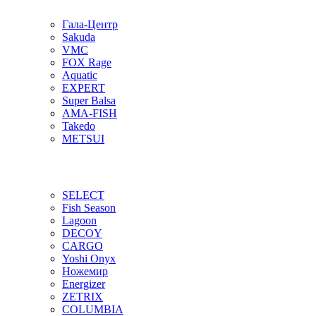
Гала-Центр
Sakuda
VMC
FOX Rage
Aquatic
EXPERT
Super Balsa
AMA-FISH
Takedo
METSUI
SELECT
Fish Season
Lagoon
DECOY
CARGO
Yoshi Onyx
Ножемир
Energizer
ZETRIX
COLUMBIA