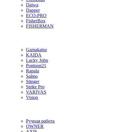
Daiwa
Dapper
ECO-PRO
FisherBox
FISHERMAN
Gamakatsu
KAIDA
Lucky John
Pontoon21
Rapala
Salmo
Stinger
Strike Pro
VARIVAS
Vision
Ручная работа
OWNER
AXIS