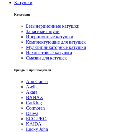
Катушки
Категории
Безынерционные катушки
Запасные шпули
Инерционные катушки
Комплектующие для катушек
Мультипликаторные катушки
Нахлыстовые катушки
Смазки для катушек
Бренды и производители
Abu Garcia
A-elita
Akara
BANAX
CatKing
Cormoran
Daiwa
ECO-PRO
KAIDA
Lucky John