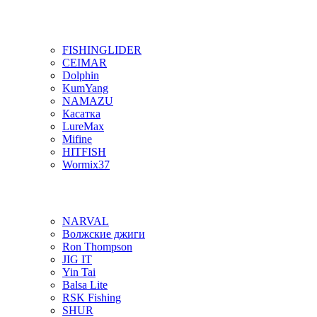
FISHINGLIDER
CEIMAR
Dolphin
KumYang
NAMAZU
Касатка
LureMax
Mifine
HITFISH
Wormix37
NARVAL
Волжские джиги
Ron Thompson
JIG IT
Yin Tai
Balsa Lite
RSK Fishing
SHUR