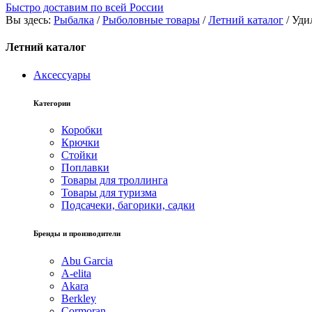
Быстро доставим по всей России
Вы здесь:
Рыбалка
/
Рыболовные товары
/
Летний каталог
/
Уди
Летний каталог
Аксессуары
Категории
Коробки
Крючки
Стойки
Поплавки
Товары для троллинга
Товары для туризма
Подсачеки, багорики, садки
Бренды и производители
Abu Garcia
A-elita
Akara
Berkley
Cormoran