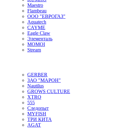
Maestro
Flambeau
ООО "ЕВРОГАЗ"
Aquatech
CAYME
Eagle Claw
Элементаль
MOMOI
Stream
GERBER
ЗАО "МАРОН"
Nautilus
GROWS CULTURE
XTRO
555
Следопыт
MYFISH
ТРИ КИТА
AGAT