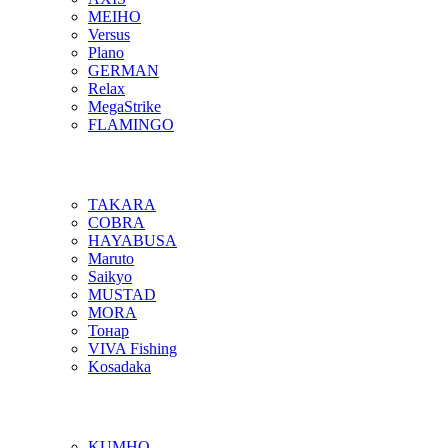
MEIHO
Versus
Plano
GERMAN
Relax
MegaStrike
FLAMINGO
TAKARA
COBRA
HAYABUSA
Maruto
Saikyo
MUSTAD
MORA
Тонар
VIVA Fishing
Kosadaka
KUMHO