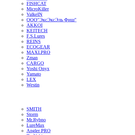
FISHCAT
MicroKiller
ValkeIN
ООО"ЭксЭксЭль Фиш"
AKKOI
KEITECH
F.S.Lures
REINS
ECOGEAR
MAXI.PRO
Zman
CARGO
Yoshi Onyx
Yamato
LEX
Westin
SMITH
Storm
Mr.Rybno
LureMax
Angler PRO