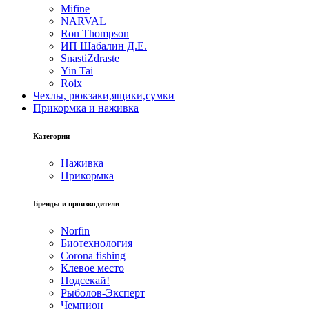
Mifine
NARVAL
Ron Thompson
ИП Шабалин Д.Е.
SnastiZdraste
Yin Tai
Roix
Чехлы, рюкзаки,ящики,сумки
Прикормка и наживка
Категории
Наживка
Прикормка
Бренды и производители
Norfin
Биотехнология
Corona fishing
Клевое место
Подсекай!
Рыболов-Эксперт
Чемпион