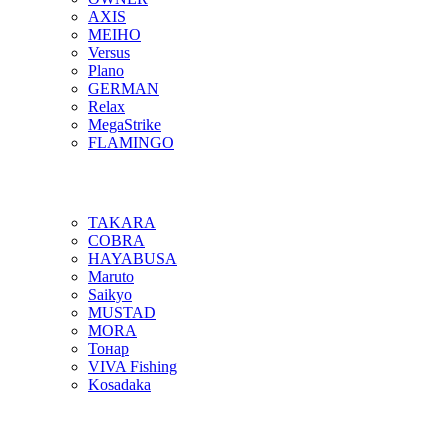
AXIS
MEIHO
Versus
Plano
GERMAN
Relax
MegaStrike
FLAMINGO
TAKARA
COBRA
HAYABUSA
Maruto
Saikyo
MUSTAD
MORA
Тонар
VIVA Fishing
Kosadaka