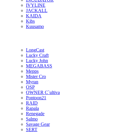
IVYLINE
JACKALL
KAIDA
Kibs
Kuusamo
LongCast
Lucky Craft
Lucky John
MEGABASS
Mepps
Mister Cro
Myran
OSP
OWNER C`ultiva
Pontoon21
RAID
Rapala
Renegade
Salmo
Savage Gear
SERT