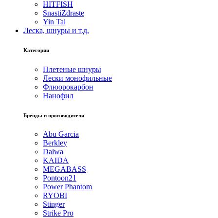
HITFISH
SnastiZdraste
Yin Tai
Леска, шнуры и т.д.
Категории
Плетеные шнуры
Лески монофильные
Флюорокарбон
Нанофил
Бренды и производители
Abu Garcia
Berkley
Daiwa
KAIDA
MEGABASS
Pontoon21
Power Phantom
RYOBI
Stinger
Strike Pro