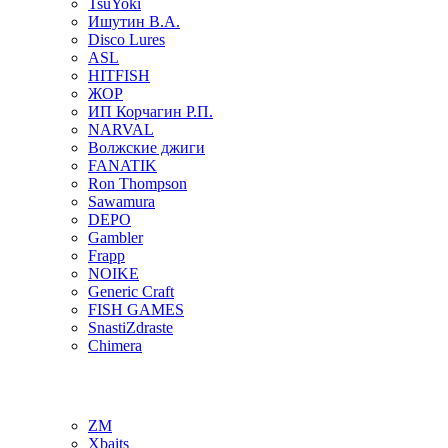
TsuYoki
Ишутин В.А.
Disco Lures
ASL
HITFISH
ЖОР
ИП Корчагин Р.П.
NARVAL
Волжские джиги
FANATIK
Ron Thompson
Sawamura
DEPO
Gambler
Frapp
NOIKE
Generic Craft
FISH GAMES
SnastiZdraste
Chimera
ZM
Xbaits