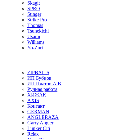
Skagit
SPRO
Stinger
Strike Pro
Thomas
Tsunekichi
Usami
Williams
Yo-Zuri
ZIPBAITS
ИП Бубнов
ИП Платов А.В.
Ручная работа
ХИЖАК
AXIS
Контакт
GERMAN
ANGLERAZA
Garry Angler
Lunker Citi
Relax