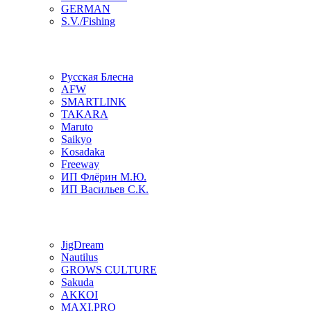
GERMAN
S.V./Fishing
Русская Блесна
AFW
SMARTLINK
TAKARA
Maruto
Saikyo
Kosadaka
Freeway
ИП Флёрин М.Ю.
ИП Васильев С.К.
JigDream
Nautilus
GROWS CULTURE
Sakuda
AKKOI
MAXI.PRO