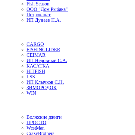
Fish Season
ООО "Дом Рыбака"
Петроканат
ИП Дунаев Н.А.
CARGO
FISHINGLIDER
CEIMAR
ИП Неровный С.А.
КАСАТКА
HITFISH
LSS
ИП Клычков С.Н.
ЗИМОРОДОК
WIN
Волжские джиги
ПРОСТО
WestMan
CrazyBrothers