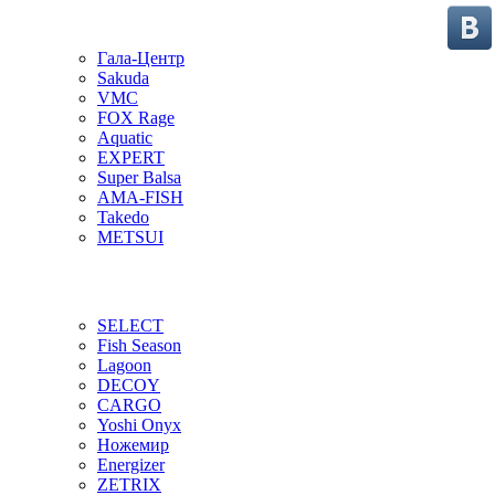
Гала-Центр
Sakuda
VMC
FOX Rage
Aquatic
EXPERT
Super Balsa
AMA-FISH
Takedo
METSUI
SELECT
Fish Season
Lagoon
DECOY
CARGO
Yoshi Onyx
Ножемир
Energizer
ZETRIX