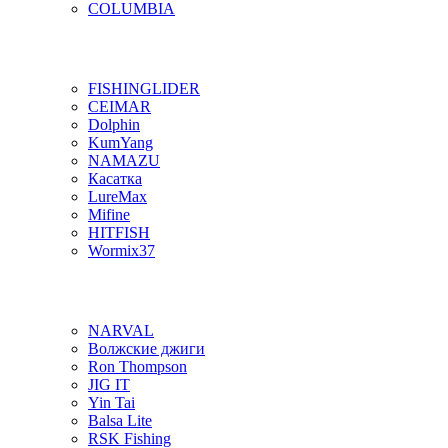
COLUMBIA
FISHINGLIDER
CEIMAR
Dolphin
KumYang
NAMAZU
Касатка
LureMax
Mifine
HITFISH
Wormix37
NARVAL
Волжские джиги
Ron Thompson
JIG IT
Yin Tai
Balsa Lite
RSK Fishing