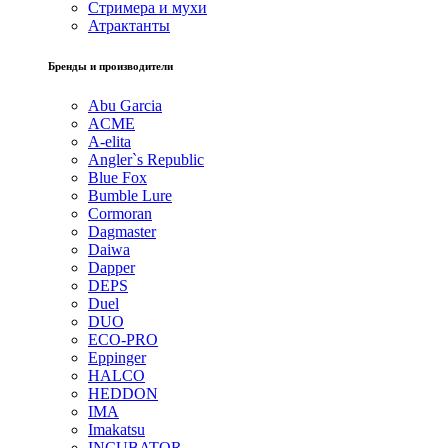
Стримера и мухи
Атрактанты
Бренды и производители
Abu Garcia
ACME
A-elita
Angler`s Republic
Blue Fox
Bumble Lure
Cormoran
Dagmaster
Daiwa
Dapper
DEPS
Duel
DUO
ECO-PRO
Eppinger
HALCO
HEDDON
IMA
Imakatsu
INCUBATOR