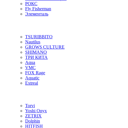
РОКС
Fly Fisherman
Элементаль
TSURIBBITO
Nautilus
GROWS CULTURE
SHIMANO
ТРИ КИТА
Aqua
VMC
FOX Rage
Aquatic
Extreal
Torvi
Yoshi Onyx
ZETRIX
Dolphin
HITFISH