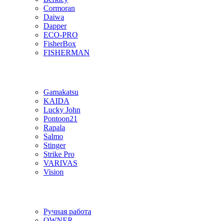
Cormoran
Daiwa
Dapper
ECO-PRO
FisherBox
FISHERMAN
Gamakatsu
KAIDA
Lucky John
Pontoon21
Rapala
Salmo
Stinger
Strike Pro
VARIVAS
Vision
Ручная работа
OWNER