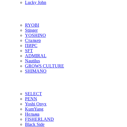
Lucky John
RYOBI
Stinger
YOSHINO
Сталкер
ПИРС
SFT
ADMIRAL
Nautilus
GROWS CULTURE
SHIMANO
SELECT
PENN
Yoshi Onyx
KumYang
Нельма
FISHERLAND
Black Side