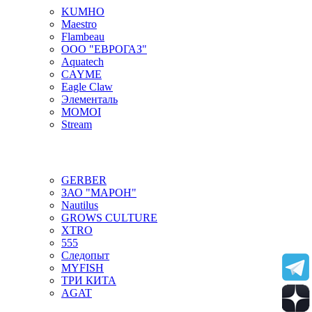
KUMHO
Maestro
Flambeau
ООО "ЕВРОГАЗ"
Aquatech
CAYME
Eagle Claw
Элементаль
MOMOI
Stream
GERBER
ЗАО "МАРОН"
Nautilus
GROWS CULTURE
XTRO
555
Следопыт
MYFISH
ТРИ КИТА
AGAT