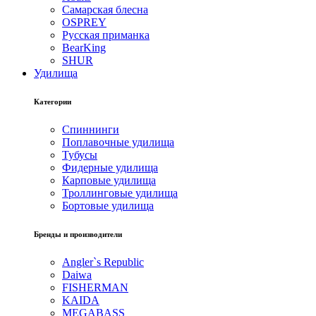
Самарская блесна
OSPREY
Русская приманка
BearKing
SHUR
Удилища
Категории
Спиннинги
Поплавочные удилища
Тубусы
Фидерные удилища
Карповые удилища
Троллинговые удилища
Бортовые удилища
Бренды и производители
Angler`s Republic
Daiwa
FISHERMAN
KAIDA
MEGABASS