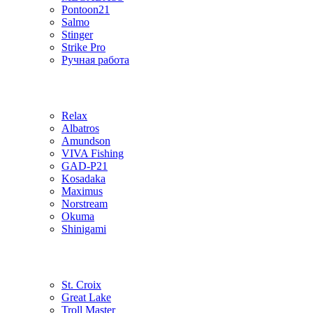
Pontoon21
Salmo
Stinger
Strike Pro
Ручная работа
Relax
Albatros
Amundson
VIVA Fishing
GAD-P21
Kosadaka
Maximus
Norstream
Okuma
Shinigami
St. Croix
Great Lake
Troll Master