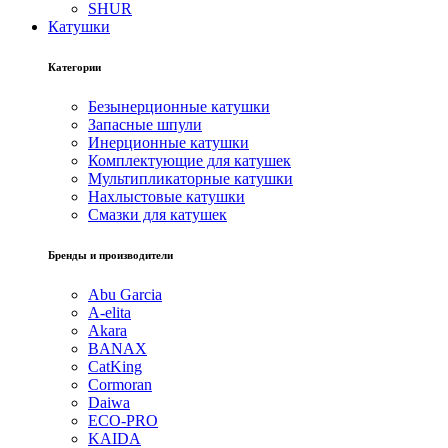
SHUR
Катушки
Категории
Безынерционные катушки
Запасные шпули
Инерционные катушки
Комплектующие для катушек
Мультипликаторные катушки
Нахлыстовые катушки
Смазки для катушек
Бренды и производители
Abu Garcia
A-elita
Akara
BANAX
CatKing
Cormoran
Daiwa
ECO-PRO
KAIDA