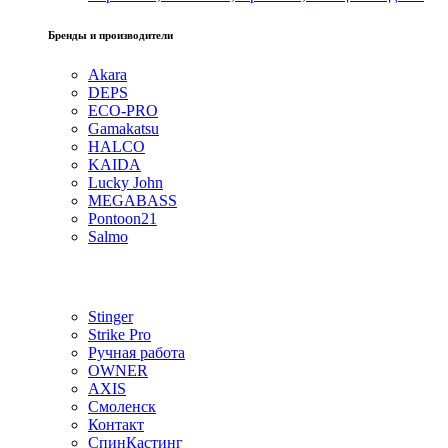
Бренды и производители
Akara
DEPS
ECO-PRO
Gamakatsu
HALCO
KAIDA
Lucky John
MEGABASS
Pontoon21
Salmo
Stinger
Strike Pro
Ручная работа
OWNER
AXIS
Смоленск
Контакт
СпинКастинг