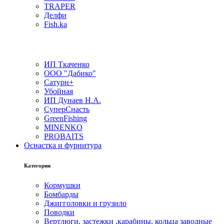
TRAPER
Делфи
Fish.ka
ИП Ткаченко
ООО "Дабико"
Сатурн+
Убойная
ИП Дунаев Н.А.
СуперСнасть
GreenFishing
MINENKO
PROBAITS
Оснастка и фурнитура
Категории
Кормушки
Бомбарды
Джигголовки и грузило
Поводки
Вертлюги, застежки ,карабины, кольца заводные