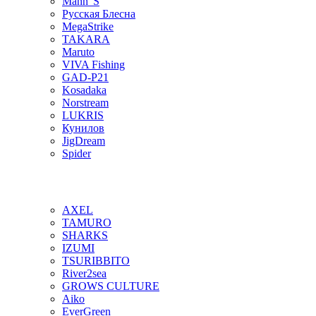
Mann"S
Русская Блесна
MegaStrike
TAKARA
Maruto
VIVA Fishing
GAD-P21
Kosadaka
Norstream
LUKRIS
Кунилов
JigDream
Spider
AXEL
TAMURO
SHARKS
IZUMI
TSURIBBITO
River2sea
GROWS CULTURE
Aiko
EverGreen