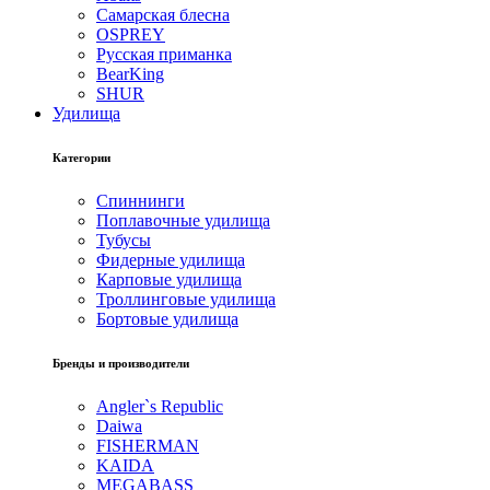
Самарская блесна
OSPREY
Русская приманка
BearKing
SHUR
Удилища
Категории
Спиннинги
Поплавочные удилища
Тубусы
Фидерные удилища
Карповые удилища
Троллинговые удилища
Бортовые удилища
Бренды и производители
Angler`s Republic
Daiwa
FISHERMAN
KAIDA
MEGABASS