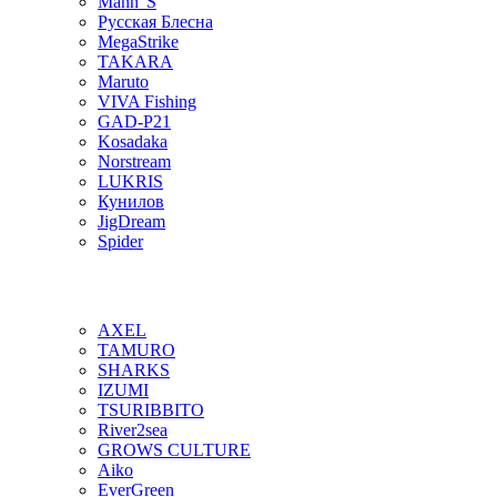
Mann"S
Русская Блесна
MegaStrike
TAKARA
Maruto
VIVA Fishing
GAD-P21
Kosadaka
Norstream
LUKRIS
Кунилов
JigDream
Spider
AXEL
TAMURO
SHARKS
IZUMI
TSURIBBITO
River2sea
GROWS CULTURE
Aiko
EverGreen