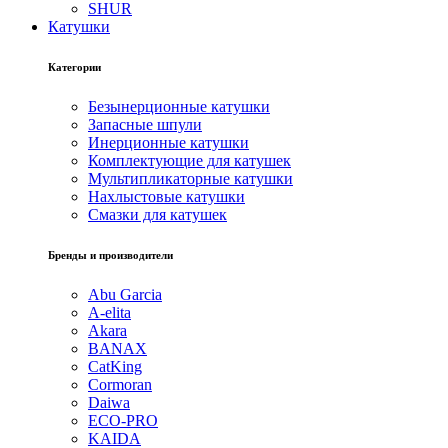
SHUR
Катушки
Категории
Безынерционные катушки
Запасные шпули
Инерционные катушки
Комплектующие для катушек
Мультипликаторные катушки
Нахлыстовые катушки
Смазки для катушек
Бренды и производители
Abu Garcia
A-elita
Akara
BANAX
CatKing
Cormoran
Daiwa
ECO-PRO
KAIDA