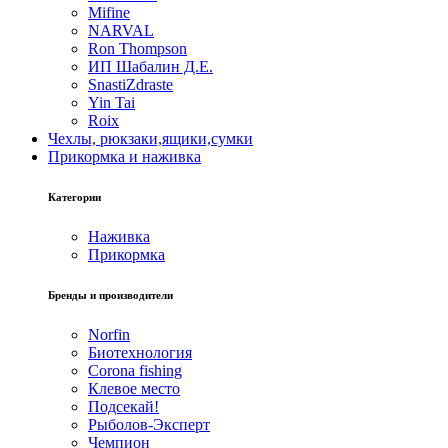
Mifine
NARVAL
Ron Thompson
ИП Шабалин Д.Е.
SnastiZdraste
Yin Tai
Roix
Чехлы, рюкзаки,ящики,сумки
Прикормка и наживка
Категории
Наживка
Прикормка
Бренды и производители
Norfin
Биотехнология
Corona fishing
Клевое место
Подсекай!
Рыболов-Эксперт
Чемпион