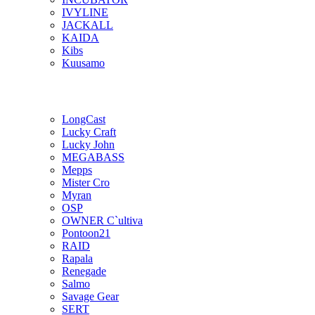
IVYLINE
JACKALL
KAIDA
Kibs
Kuusamo
LongCast
Lucky Craft
Lucky John
MEGABASS
Mepps
Mister Cro
Myran
OSP
OWNER C`ultiva
Pontoon21
RAID
Rapala
Renegade
Salmo
Savage Gear
SERT