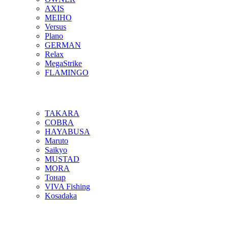
AXIS
MEIHO
Versus
Plano
GERMAN
Relax
MegaStrike
FLAMINGO
TAKARA
COBRA
HAYABUSA
Maruto
Saikyo
MUSTAD
MORA
Тонар
VIVA Fishing
Kosadaka