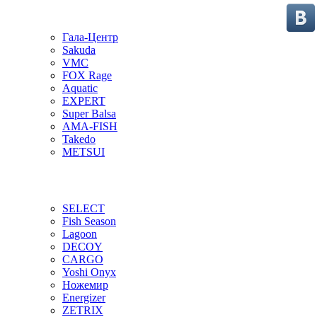
Гала-Центр
Sakuda
VMC
FOX Rage
Aquatic
EXPERT
Super Balsa
AMA-FISH
Takedo
METSUI
SELECT
Fish Season
Lagoon
DECOY
CARGO
Yoshi Onyx
Ножемир
Energizer
ZETRIX