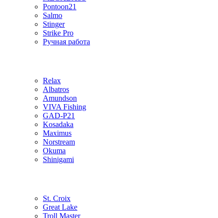
Pontoon21
Salmo
Stinger
Strike Pro
Ручная работа
Relax
Albatros
Amundson
VIVA Fishing
GAD-P21
Kosadaka
Maximus
Norstream
Okuma
Shinigami
St. Croix
Great Lake
Troll Master