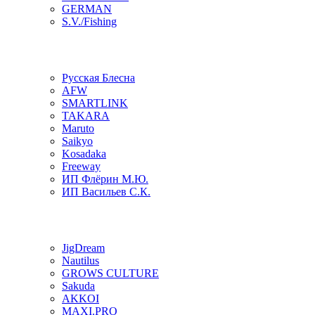
GERMAN
S.V./Fishing
Русская Блесна
AFW
SMARTLINK
TAKARA
Maruto
Saikyo
Kosadaka
Freeway
ИП Флёрин М.Ю.
ИП Васильев С.К.
JigDream
Nautilus
GROWS CULTURE
Sakuda
AKKOI
MAXI.PRO