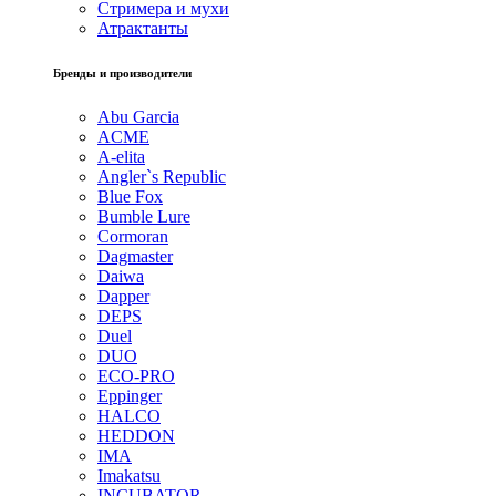
Стримера и мухи
Атрактанты
Бренды и производители
Abu Garcia
ACME
A-elita
Angler`s Republic
Blue Fox
Bumble Lure
Cormoran
Dagmaster
Daiwa
Dapper
DEPS
Duel
DUO
ECO-PRO
Eppinger
HALCO
HEDDON
IMA
Imakatsu
INCUBATOR