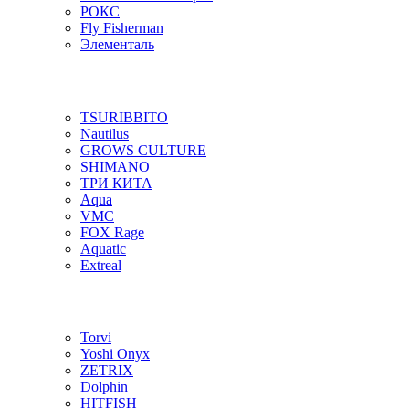
РОКС
Fly Fisherman
Элементаль
TSURIBBITO
Nautilus
GROWS CULTURE
SHIMANO
ТРИ КИТА
Aqua
VMC
FOX Rage
Aquatic
Extreal
Torvi
Yoshi Onyx
ZETRIX
Dolphin
HITFISH