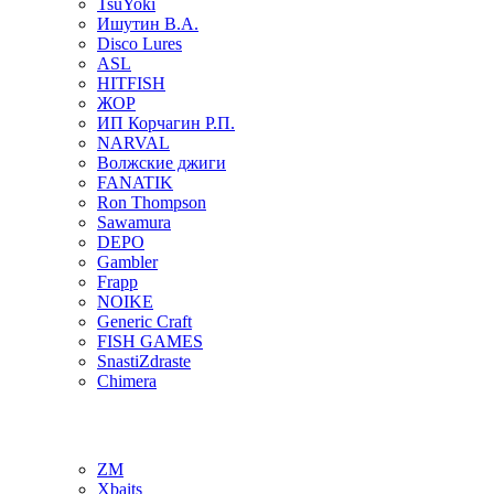
TsuYoki
Ишутин В.А.
Disco Lures
ASL
HITFISH
ЖОР
ИП Корчагин Р.П.
NARVAL
Волжские джиги
FANATIK
Ron Thompson
Sawamura
DEPO
Gambler
Frapp
NOIKE
Generic Craft
FISH GAMES
SnastiZdraste
Chimera
ZM
Xbaits