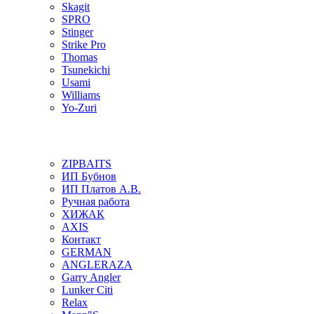
Skagit
SPRO
Stinger
Strike Pro
Thomas
Tsunekichi
Usami
Williams
Yo-Zuri
ZIPBAITS
ИП Бубнов
ИП Платов А.В.
Ручная работа
ХИЖАК
AXIS
Контакт
GERMAN
ANGLERAZA
Garry Angler
Lunker Citi
Relax