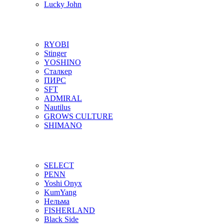
Lucky John
RYOBI
Stinger
YOSHINO
Сталкер
ПИРС
SFT
ADMIRAL
Nautilus
GROWS CULTURE
SHIMANO
SELECT
PENN
Yoshi Onyx
KumYang
Нельма
FISHERLAND
Black Side