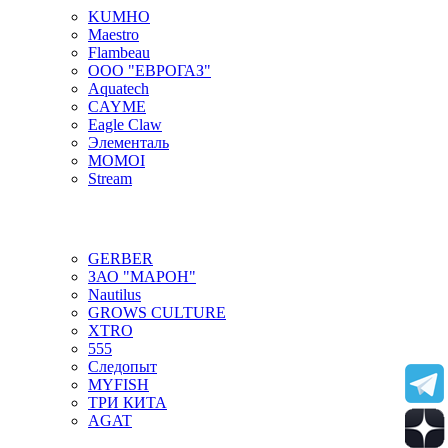
KUMHO
Maestro
Flambeau
ООО "ЕВРОГАЗ"
Aquatech
CAYME
Eagle Claw
Элементаль
MOMOI
Stream
GERBER
ЗАО "МАРОН"
Nautilus
GROWS CULTURE
XTRO
555
Следопыт
MYFISH
ТРИ КИТА
AGAT