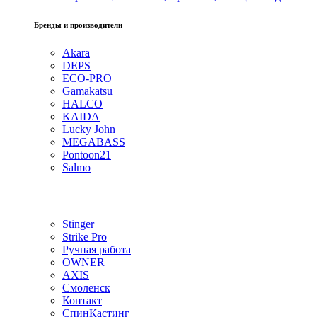
Бренды и производители
Akara
DEPS
ECO-PRO
Gamakatsu
HALCO
KAIDA
Lucky John
MEGABASS
Pontoon21
Salmo
Stinger
Strike Pro
Ручная работа
OWNER
AXIS
Смоленск
Контакт
СпинКастинг