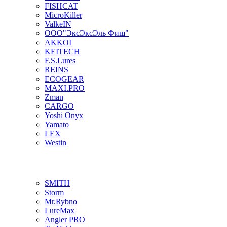
FISHCAT
MicroKiller
ValkeIN
ООО"ЭксЭксЭль Фиш"
AKKOI
KEITECH
F.S.Lures
REINS
ECOGEAR
MAXI.PRO
Zman
CARGO
Yoshi Onyx
Yamato
LEX
Westin
SMITH
Storm
Mr.Rybno
LureMax
Angler PRO