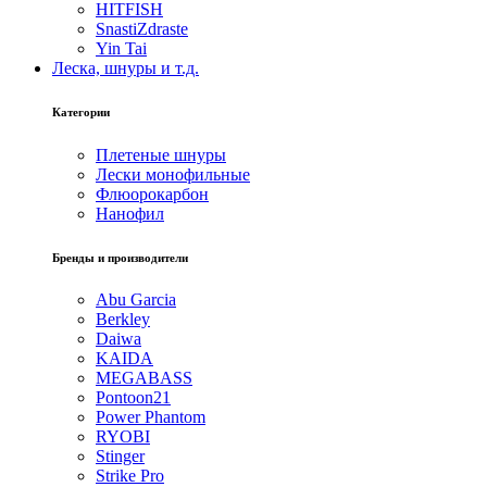
HITFISH
SnastiZdraste
Yin Tai
Леска, шнуры и т.д.
Категории
Плетеные шнуры
Лески монофильные
Флюорокарбон
Нанофил
Бренды и производители
Abu Garcia
Berkley
Daiwa
KAIDA
MEGABASS
Pontoon21
Power Phantom
RYOBI
Stinger
Strike Pro