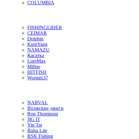
COLUMBIA
FISHINGLIDER
CEIMAR
Dolphin
KumYang
NAMAZU
Касатка
LureMax
Mifine
HITFISH
Wormix37
NARVAL
Волжские джиги
Ron Thompson
JIG IT
Yin Tai
Balsa Lite
RSK Fishing