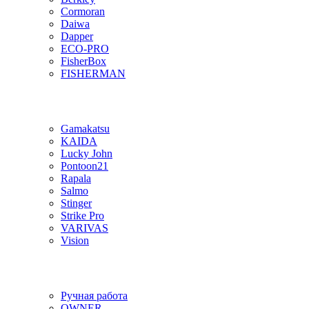
Cormoran
Daiwa
Dapper
ECO-PRO
FisherBox
FISHERMAN
Gamakatsu
KAIDA
Lucky John
Pontoon21
Rapala
Salmo
Stinger
Strike Pro
VARIVAS
Vision
Ручная работа
OWNER