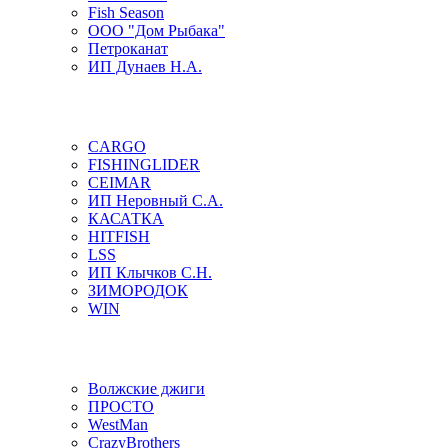
Fish Season
ООО "Дом Рыбака"
Петроканат
ИП Дунаев Н.А.
CARGO
FISHINGLIDER
CEIMAR
ИП Неровный С.А.
КАСАТКА
HITFISH
LSS
ИП Клычков С.Н.
ЗИМОРОДОК
WIN
Волжские джиги
ПРОСТО
WestMan
CrazyBrothers