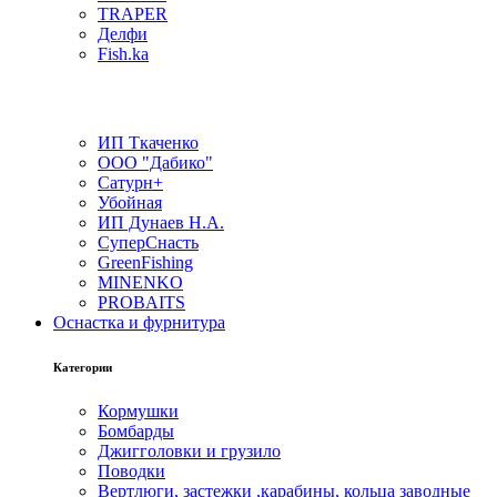
TRAPER
Делфи
Fish.ka
ИП Ткаченко
ООО "Дабико"
Сатурн+
Убойная
ИП Дунаев Н.А.
СуперСнасть
GreenFishing
MINENKO
PROBAITS
Оснастка и фурнитура
Категории
Кормушки
Бомбарды
Джигголовки и грузило
Поводки
Вертлюги, застежки ,карабины, кольца заводные