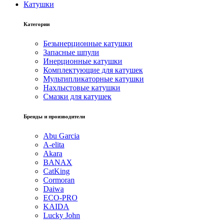
Катушки
Категории
Безынерционные катушки
Запасные шпули
Инерционные катушки
Комплектующие для катушек
Мультипликаторные катушки
Нахлыстовые катушки
Смазки для катушек
Бренды и производители
Abu Garcia
A-elita
Akara
BANAX
CatKing
Cormoran
Daiwa
ECO-PRO
KAIDA
Lucky John