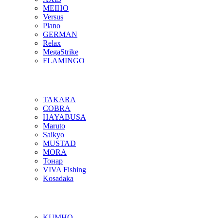
MEIHO
Versus
Plano
GERMAN
Relax
MegaStrike
FLAMINGO
TAKARA
COBRA
HAYABUSA
Maruto
Saikyo
MUSTAD
MORA
Тонар
VIVA Fishing
Kosadaka
KUMHO