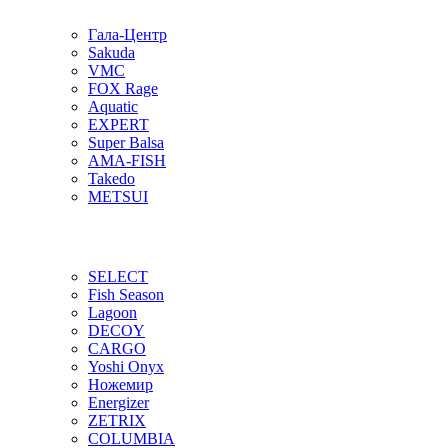
Гала-Центр
Sakuda
VMC
FOX Rage
Aquatic
EXPERT
Super Balsa
AMA-FISH
Takedo
METSUI
SELECT
Fish Season
Lagoon
DECOY
CARGO
Yoshi Onyx
Ножемир
Energizer
ZETRIX
COLUMBIA