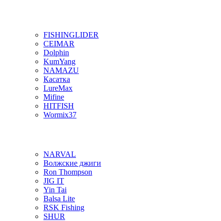
FISHINGLIDER
CEIMAR
Dolphin
KumYang
NAMAZU
Касатка
LureMax
Mifine
HITFISH
Wormix37
NARVAL
Волжские джиги
Ron Thompson
JIG IT
Yin Tai
Balsa Lite
RSK Fishing
SHUR