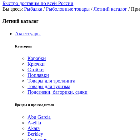
Быстро доставим по всей России
Вы здесь:
Рыбалка
/
Рыболовные товары
/
Летний каталог
/
При
Летний каталог
Аксессуары
Категории
Коробки
Крючки
Стойки
Поплавки
Товары для троллинга
Товары для туризма
Подсачеки, багорики, садки
Бренды и производители
Abu Garcia
A-elita
Akara
Berkley
Cormoran