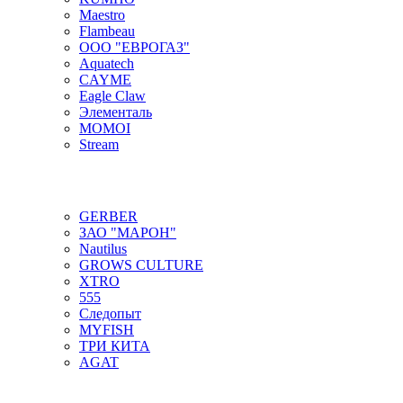
Maestro
Flambeau
ООО "ЕВРОГАЗ"
Aquatech
CAYME
Eagle Claw
Элементаль
MOMOI
Stream
GERBER
ЗАО "МАРОН"
Nautilus
GROWS CULTURE
XTRO
555
Следопыт
MYFISH
ТРИ КИТА
AGAT