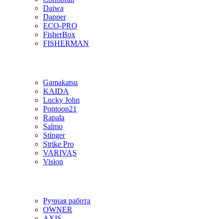
Daiwa
Dapper
ECO-PRO
FisherBox
FISHERMAN
Gamakatsu
KAIDA
Lucky John
Pontoon21
Rapala
Salmo
Stinger
Strike Pro
VARIVAS
Vision
Ручная работа
OWNER
AXIS