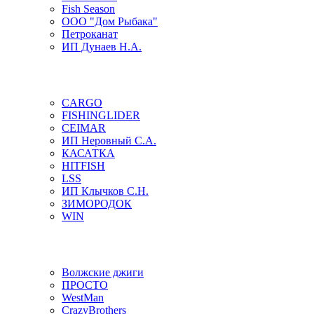
Fish Season
ООО "Дом Рыбака"
Петроканат
ИП Дунаев Н.А.
CARGO
FISHINGLIDER
CEIMAR
ИП Неровный С.А.
КАСАТКА
HITFISH
LSS
ИП Клычков С.Н.
ЗИМОРОДОК
WIN
Волжские джиги
ПРОСТО
WestMan
CrazyBrothers