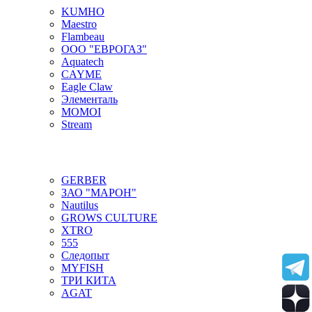
KUMHO
Maestro
Flambeau
ООО "ЕВРОГАЗ"
Aquatech
CAYME
Eagle Claw
Элементаль
MOMOI
Stream
GERBER
ЗАО "МАРОН"
Nautilus
GROWS CULTURE
XTRO
555
Следопыт
MYFISH
ТРИ КИТА
AGAT