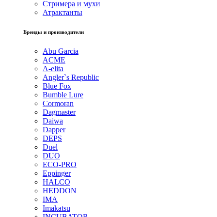
Стримера и мухи
Атрактанты
Бренды и производители
Abu Garcia
ACME
A-elita
Angler`s Republic
Blue Fox
Bumble Lure
Cormoran
Dagmaster
Daiwa
Dapper
DEPS
Duel
DUO
ECO-PRO
Eppinger
HALCO
HEDDON
IMA
Imakatsu
INCUBATOR