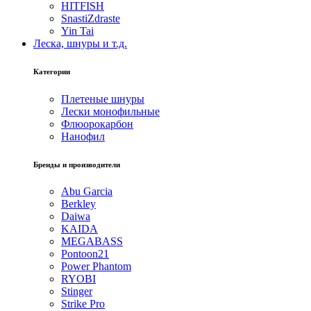
HITFISH
SnastiZdraste
Yin Tai
Леска, шнуры и т.д.
Категории
Плетеные шнуры
Лески монофильные
Флюорокарбон
Нанофил
Бренды и производители
Abu Garcia
Berkley
Daiwa
KAIDA
MEGABASS
Pontoon21
Power Phantom
RYOBI
Stinger
Strike Pro