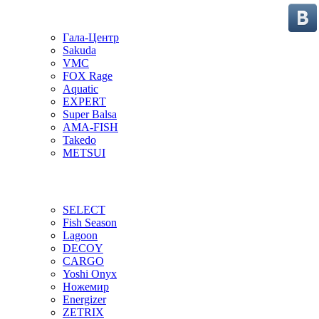
Гала-Центр
Sakuda
VMC
FOX Rage
Aquatic
EXPERT
Super Balsa
AMA-FISH
Takedo
METSUI
SELECT
Fish Season
Lagoon
DECOY
CARGO
Yoshi Onyx
Ножемир
Energizer
ZETRIX