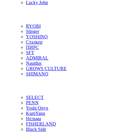
Lucky John
RYOBI
Stinger
YOSHINO
Сталкер
ПИРС
SFT
ADMIRAL
Nautilus
GROWS CULTURE
SHIMANO
SELECT
PENN
Yoshi Onyx
KumYang
Нельма
FISHERLAND
Black Side