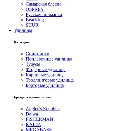
Самарская блесна
OSPREY
Русская приманка
BearKing
SHUR
Удилища
Категории
Спиннинги
Поплавочные удилища
Тубусы
Фидерные удилища
Карповые удилища
Троллинговые удилища
Бортовые удилища
Бренды и производители
Angler`s Republic
Daiwa
FISHERMAN
KAIDA
MEGABASS