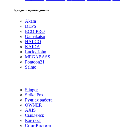
Бренды и производители
Akara
DEPS
ECO-PRO
Gamakatsu
HALCO
KAIDA
Lucky John
MEGABASS
Pontoon21
Salmo
Stinger
Strike Pro
Ручная работа
OWNER
AXIS
Смоленск
Контакт
СпинКастинг