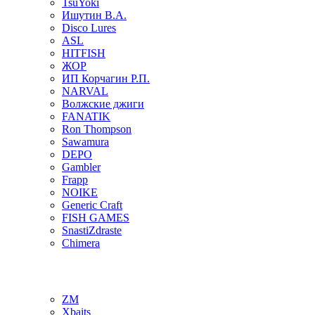
TsuYoki
Ишутин В.А.
Disco Lures
ASL
HITFISH
ЖОР
ИП Корчагин Р.П.
NARVAL
Волжские джиги
FANATIK
Ron Thompson
Sawamura
DEPO
Gambler
Frapp
NOIKE
Generic Craft
FISH GAMES
SnastiZdraste
Chimera
ZM
Xbaits