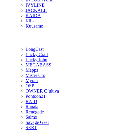
IVYLINE
JACKALL
KAIDA
Kibs
Kuusamo
LongCast
Lucky Craft
Lucky John
MEGABASS
Mepps
Mister Cro
Myran
OSP
OWNER C`ultiva
Pontoon21
RAID
Rapala
Renegade
Salmo
Savage Gear
SERT