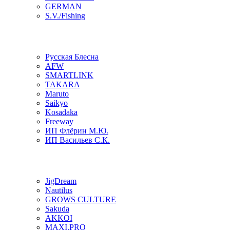
GERMAN
S.V./Fishing
Русская Блесна
AFW
SMARTLINK
TAKARA
Maruto
Saikyo
Kosadaka
Freeway
ИП Флёрин М.Ю.
ИП Васильев С.К.
JigDream
Nautilus
GROWS CULTURE
Sakuda
AKKOI
MAXI.PRO