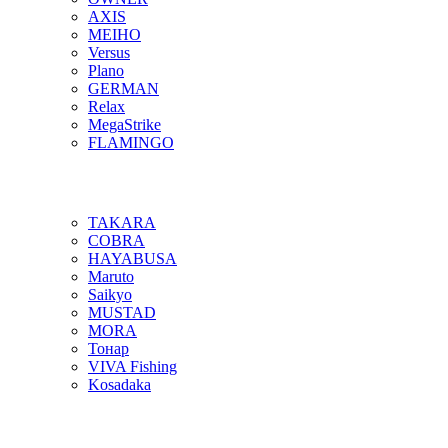
AXIS
MEIHO
Versus
Plano
GERMAN
Relax
MegaStrike
FLAMINGO
TAKARA
COBRA
HAYABUSA
Maruto
Saikyo
MUSTAD
MORA
Тонар
VIVA Fishing
Kosadaka