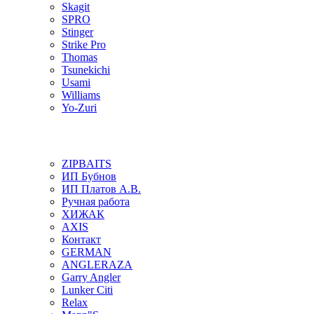
Skagit
SPRO
Stinger
Strike Pro
Thomas
Tsunekichi
Usami
Williams
Yo-Zuri
ZIPBAITS
ИП Бубнов
ИП Платов А.В.
Ручная работа
ХИЖАК
AXIS
Контакт
GERMAN
ANGLERAZA
Garry Angler
Lunker Citi
Relax