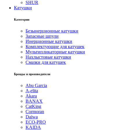
SHUR
Катушки
Категории
Безынерционные катушки
Запасные шпули
Инерционные катушки
Комплектующие для катушек
Мультипликаторные катушки
Нахлыстовые катушки
Смазки для катушек
Бренды и производители
Abu Garcia
A-elita
Akara
BANAX
CatKing
Cormoran
Daiwa
ECO-PRO
KAIDA