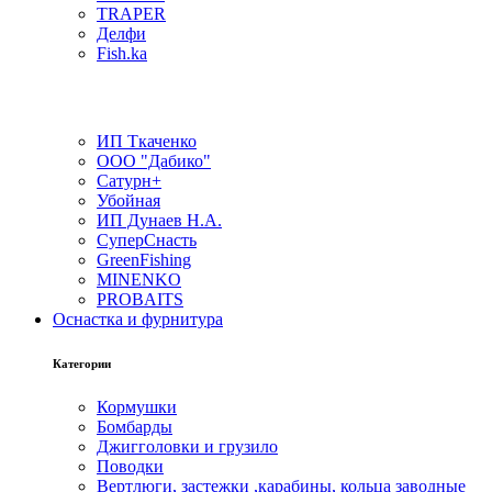
TRAPER
Делфи
Fish.ka
ИП Ткаченко
ООО "Дабико"
Сатурн+
Убойная
ИП Дунаев Н.А.
СуперСнасть
GreenFishing
MINENKO
PROBAITS
Оснастка и фурнитура
Категории
Кормушки
Бомбарды
Джигголовки и грузило
Поводки
Вертлюги, застежки ,карабины, кольца заводные