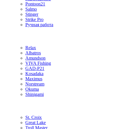
Pontoon21
Salmo
Stinger
Strike Pro
Ручная работа
Relax
Albatros
Amundson
VIVA Fishing
GAD-P21
Kosadaka
Maximus
Norstream
Okuma
Shinigami
St. Croix
Great Lake
Troll Master