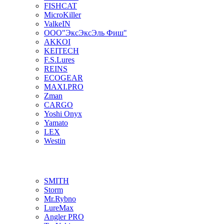
FISHCAT
MicroKiller
ValkeIN
ООО"ЭксЭксЭль Фиш"
AKKOI
KEITECH
F.S.Lures
REINS
ECOGEAR
MAXI.PRO
Zman
CARGO
Yoshi Onyx
Yamato
LEX
Westin
SMITH
Storm
Mr.Rybno
LureMax
Angler PRO