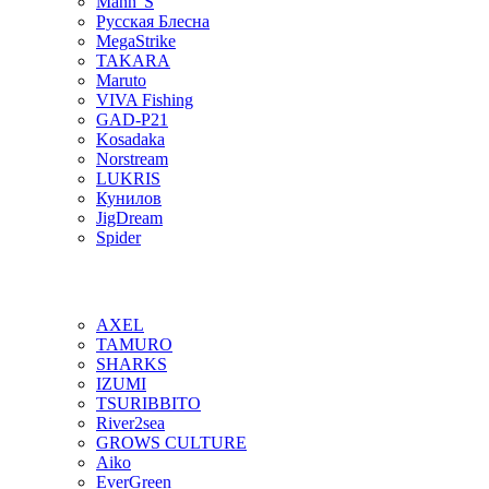
Mann"S
Русская Блесна
MegaStrike
TAKARA
Maruto
VIVA Fishing
GAD-P21
Kosadaka
Norstream
LUKRIS
Кунилов
JigDream
Spider
AXEL
TAMURO
SHARKS
IZUMI
TSURIBBITO
River2sea
GROWS CULTURE
Aiko
EverGreen