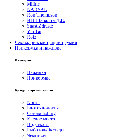
Mifine
NARVAL
Ron Thompson
ИП Шабалин Д.Е.
SnastiZdraste
Yin Tai
Roix
Чехлы, рюкзаки,ящики,сумки
Прикормка и наживка
Категории
Наживка
Прикормка
Бренды и производители
Norfin
Биотехнология
Corona fishing
Клевое место
Подсекай!
Рыболов-Эксперт
Чемпион