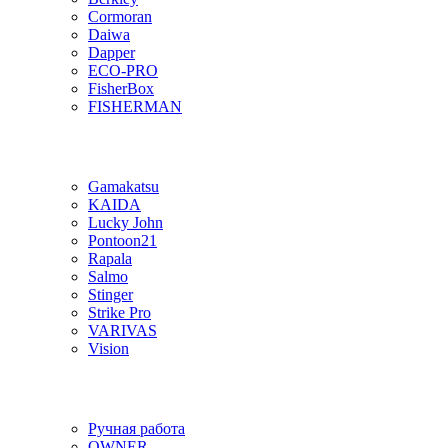
Cormoran
Daiwa
Dapper
ECO-PRO
FisherBox
FISHERMAN
Gamakatsu
KAIDA
Lucky John
Pontoon21
Rapala
Salmo
Stinger
Strike Pro
VARIVAS
Vision
Ручная работа
OWNER