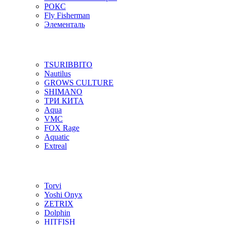
РОКС
Fly Fisherman
Элементаль
TSURIBBITO
Nautilus
GROWS CULTURE
SHIMANO
ТРИ КИТА
Aqua
VMC
FOX Rage
Aquatic
Extreal
Torvi
Yoshi Onyx
ZETRIX
Dolphin
HITFISH