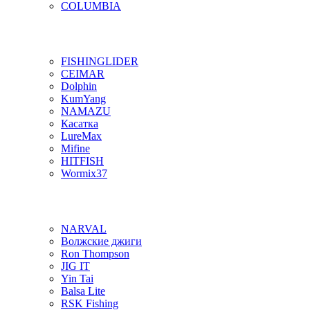
COLUMBIA
FISHINGLIDER
CEIMAR
Dolphin
KumYang
NAMAZU
Касатка
LureMax
Mifine
HITFISH
Wormix37
NARVAL
Волжские джиги
Ron Thompson
JIG IT
Yin Tai
Balsa Lite
RSK Fishing