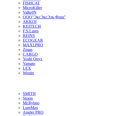
FISHCAT
MicroKiller
ValkeIN
ООО"ЭксЭксЭль Фиш"
AKKOI
KEITECH
F.S.Lures
REINS
ECOGEAR
MAXI.PRO
Zman
CARGO
Yoshi Onyx
Yamato
LEX
Westin
SMITH
Storm
Mr.Rybno
LureMax
Angler PRO