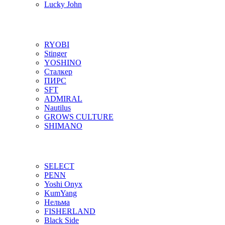
Lucky John
RYOBI
Stinger
YOSHINO
Сталкер
ПИРС
SFT
ADMIRAL
Nautilus
GROWS CULTURE
SHIMANO
SELECT
PENN
Yoshi Onyx
KumYang
Нельма
FISHERLAND
Black Side