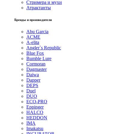
Стримера и мухи
Атрактанты
Бренды и производители
Abu Garcia
ACME
A-elita
Angler`s Republic
Blue Fox
Bumble Lure
Cormoran
Dagmaster
Daiwa
Dapper
DEPS
Duel
DUO
ECO-PRO
Eppinger
HALCO
HEDDON
IMA
Imakatsu
INCUBATOR