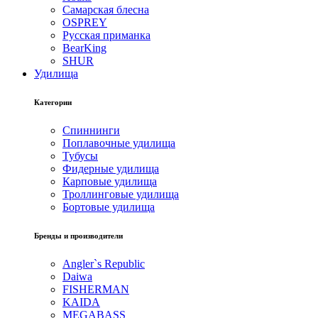
Самарская блесна
OSPREY
Русская приманка
BearKing
SHUR
Удилища
Категории
Спиннинги
Поплавочные удилища
Тубусы
Фидерные удилища
Карповые удилища
Троллинговые удилища
Бортовые удилища
Бренды и производители
Angler`s Republic
Daiwa
FISHERMAN
KAIDA
MEGABASS