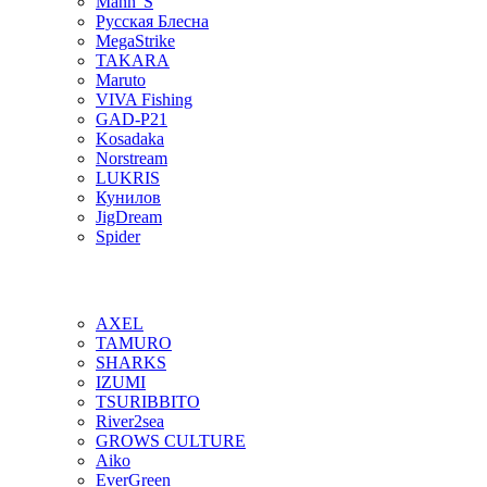
Mann"S
Русская Блесна
MegaStrike
TAKARA
Maruto
VIVA Fishing
GAD-P21
Kosadaka
Norstream
LUKRIS
Кунилов
JigDream
Spider
AXEL
TAMURO
SHARKS
IZUMI
TSURIBBITO
River2sea
GROWS CULTURE
Aiko
EverGreen