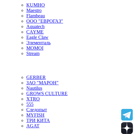
KUMHO
Maestro
Flambeau
ООО "ЕВРОГАЗ"
Aquatech
CAYME
Eagle Claw
Элементаль
MOMOI
Stream
GERBER
ЗАО "МАРОН"
Nautilus
GROWS CULTURE
XTRO
555
Следопыт
MYFISH
ТРИ КИТА
AGAT