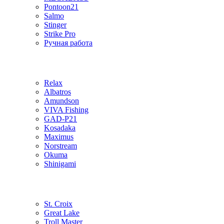
Pontoon21
Salmo
Stinger
Strike Pro
Ручная работа
Relax
Albatros
Amundson
VIVA Fishing
GAD-P21
Kosadaka
Maximus
Norstream
Okuma
Shinigami
St. Croix
Great Lake
Troll Master