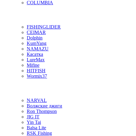
COLUMBIA
FISHINGLIDER
CEIMAR
Dolphin
KumYang
NAMAZU
Касатка
LureMax
Mifine
HITFISH
Wormix37
NARVAL
Волжские джиги
Ron Thompson
JIG IT
Yin Tai
Balsa Lite
RSK Fishing