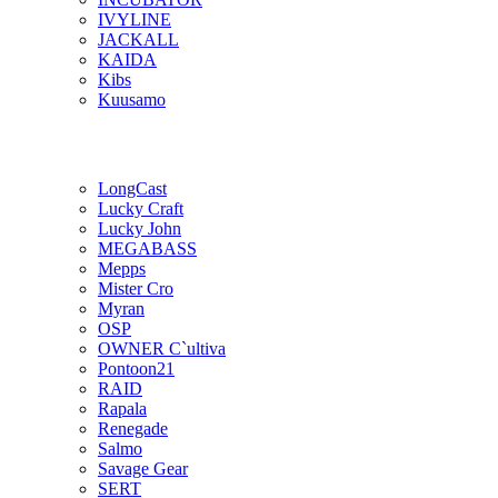
IVYLINE
JACKALL
KAIDA
Kibs
Kuusamo
LongCast
Lucky Craft
Lucky John
MEGABASS
Mepps
Mister Cro
Myran
OSP
OWNER C`ultiva
Pontoon21
RAID
Rapala
Renegade
Salmo
Savage Gear
SERT