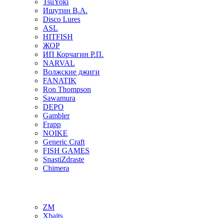
TsuYoki
Ишутин В.А.
Disco Lures
ASL
HITFISH
ЖОР
ИП Корчагин Р.П.
NARVAL
Волжские джиги
FANATIK
Ron Thompson
Sawamura
DEPO
Gambler
Frapp
NOIKE
Generic Craft
FISH GAMES
SnastiZdraste
Chimera
ZM
Xbaits