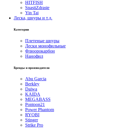
HITFISH
SnastiZdraste
Yin Tai
Леска, шнуры и т.д.
Категории
Плетеные шнуры
Лески монофильные
Флюорокарбон
Нанофил
Бренды и производители
Abu Garcia
Berkley
Daiwa
KAIDA
MEGABASS
Pontoon21
Power Phantom
RYOBI
Stinger
Strike Pro