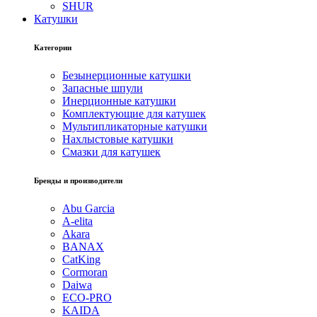
SHUR
Катушки
Категории
Безынерционные катушки
Запасные шпули
Инерционные катушки
Комплектующие для катушек
Мультипликаторные катушки
Нахлыстовые катушки
Смазки для катушек
Бренды и производители
Abu Garcia
A-elita
Akara
BANAX
CatKing
Cormoran
Daiwa
ECO-PRO
KAIDA