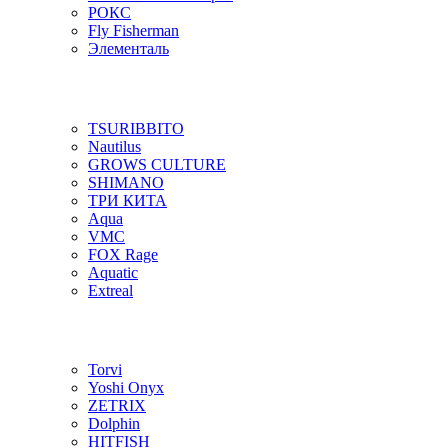
РОКС
Fly Fisherman
Элементаль
TSURIBBITO
Nautilus
GROWS CULTURE
SHIMANO
ТРИ КИТА
Aqua
VMC
FOX Rage
Aquatic
Extreal
Torvi
Yoshi Onyx
ZETRIX
Dolphin
HITFISH