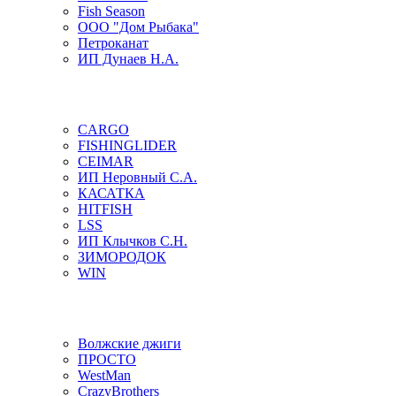
Fish Season
ООО "Дом Рыбака"
Петроканат
ИП Дунаев Н.А.
CARGO
FISHINGLIDER
CEIMAR
ИП Неровный С.А.
КАСАТКА
HITFISH
LSS
ИП Клычков С.Н.
ЗИМОРОДОК
WIN
Волжские джиги
ПРОСТО
WestMan
CrazyBrothers