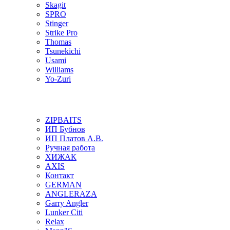
Skagit
SPRO
Stinger
Strike Pro
Thomas
Tsunekichi
Usami
Williams
Yo-Zuri
ZIPBAITS
ИП Бубнов
ИП Платов А.В.
Ручная работа
ХИЖАК
AXIS
Контакт
GERMAN
ANGLERAZA
Garry Angler
Lunker Citi
Relax