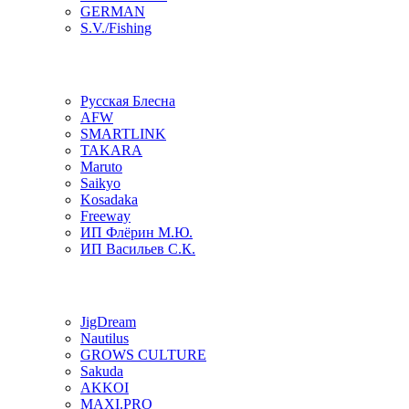
GERMAN
S.V./Fishing
Русская Блесна
AFW
SMARTLINK
TAKARA
Maruto
Saikyo
Kosadaka
Freeway
ИП Флёрин М.Ю.
ИП Васильев С.К.
JigDream
Nautilus
GROWS CULTURE
Sakuda
AKKOI
MAXI.PRO