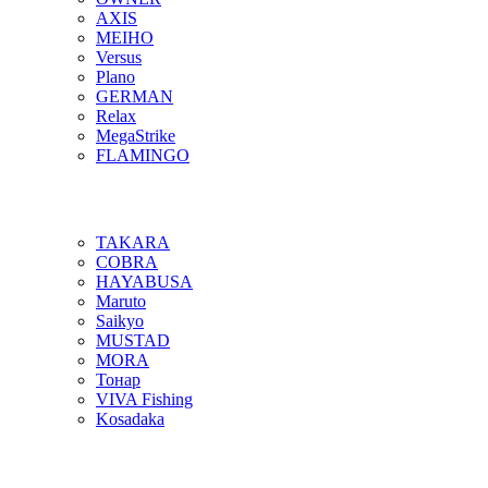
AXIS
MEIHO
Versus
Plano
GERMAN
Relax
MegaStrike
FLAMINGO
TAKARA
COBRA
HAYABUSA
Maruto
Saikyo
MUSTAD
MORA
Тонар
VIVA Fishing
Kosadaka