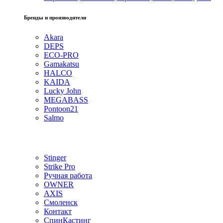
Бренды и производители
Akara
DEPS
ECO-PRO
Gamakatsu
HALCO
KAIDA
Lucky John
MEGABASS
Pontoon21
Salmo
Stinger
Strike Pro
Ручная работа
OWNER
AXIS
Смоленск
Контакт
СпинКастинг