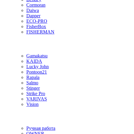
Cormoran
Daiwa
Dapper
ECO-PRO
FisherBox
FISHERMAN
Gamakatsu
KAIDA
Lucky John
Pontoon21
Rapala
Salmo
Stinger
Strike Pro
VARIVAS
Vision
Ручная работа
OWNER