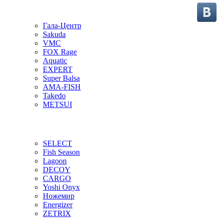
Гала-Центр
Sakuda
VMC
FOX Rage
Aquatic
EXPERT
Super Balsa
AMA-FISH
Takedo
METSUI
SELECT
Fish Season
Lagoon
DECOY
CARGO
Yoshi Onyx
Ножемир
Energizer
ZETRIX