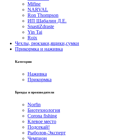
Mifine
NARVAL
Ron Thompson
ИП Шабалин Д.Е.
SnastiZdraste
Yin Tai
Roix
Чехлы, рюкзаки,ящики,сумки
Прикормка и наживка
Категории
Наживка
Прикормка
Бренды и производители
Norfin
Биотехнология
Corona fishing
Клевое место
Подсекай!
Рыболов-Эксперт
Чемпион