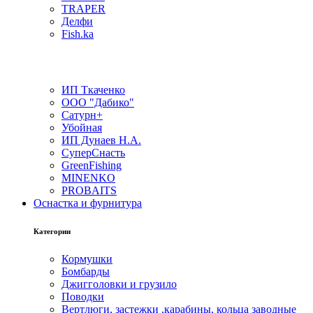
TRAPER
Делфи
Fish.ka
ИП Ткаченко
ООО "Дабико"
Сатурн+
Убойная
ИП Дунаев Н.А.
СуперСнасть
GreenFishing
MINENKO
PROBAITS
Оснастка и фурнитура
Категории
Кормушки
Бомбарды
Джигголовки и грузило
Поводки
Вертлюги, застежки ,карабины, кольца заводные