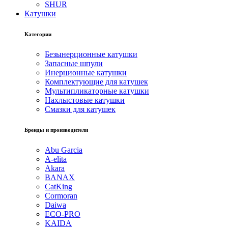
SHUR
Катушки
Категории
Безынерционные катушки
Запасные шпули
Инерционные катушки
Комплектующие для катушек
Мультипликаторные катушки
Нахлыстовые катушки
Смазки для катушек
Бренды и производители
Abu Garcia
A-elita
Akara
BANAX
CatKing
Cormoran
Daiwa
ECO-PRO
KAIDA