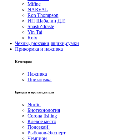
Mifine
NARVAL
Ron Thompson
ИП Шабалин Д.Е.
SnastiZdraste
Yin Tai
Roix
Чехлы, рюкзаки,ящики,сумки
Прикормка и наживка
Категории
Наживка
Прикормка
Бренды и производители
Norfin
Биотехнология
Corona fishing
Клевое место
Подсекай!
Рыболов-Эксперт
Чемпион