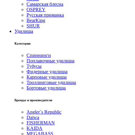
Самарская блесна
OSPREY
Русская приманка
BearKing
SHUR
Удилища
Категории
Спиннинги
Поплавочные удилища
Тубусы
Фидерные удилища
Карповые удилища
Троллинговые удилища
Бортовые удилища
Бренды и производители
Angler`s Republic
Daiwa
FISHERMAN
KAIDA
MEGABASS