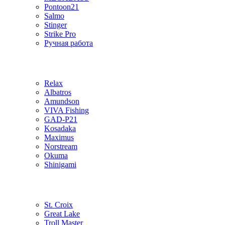
Pontoon21
Salmo
Stinger
Strike Pro
Ручная работа
Relax
Albatros
Amundson
VIVA Fishing
GAD-P21
Kosadaka
Maximus
Norstream
Okuma
Shinigami
St. Croix
Great Lake
Troll Master