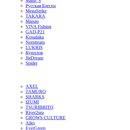
Mann"S
Русская Блесна
MegaStrike
TAKARA
Maruto
VIVA Fishing
GAD-P21
Kosadaka
Norstream
LUKRIS
Кунилов
JigDream
Spider
AXEL
TAMURO
SHARKS
IZUMI
TSURIBBITO
River2sea
GROWS CULTURE
Aiko
EverGreen