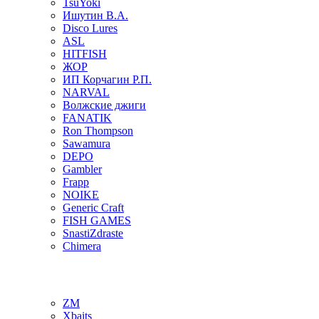
TsuYoki
Ишутин В.А.
Disco Lures
ASL
HITFISH
ЖОР
ИП Корчагин Р.П.
NARVAL
Волжские джиги
FANATIK
Ron Thompson
Sawamura
DEPO
Gambler
Frapp
NOIKE
Generic Craft
FISH GAMES
SnastiZdraste
Chimera
ZM
Xbaits