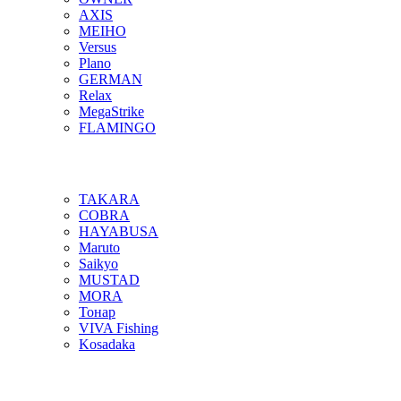
AXIS
MEIHO
Versus
Plano
GERMAN
Relax
MegaStrike
FLAMINGO
TAKARA
COBRA
HAYABUSA
Maruto
Saikyo
MUSTAD
MORA
Тонар
VIVA Fishing
Kosadaka