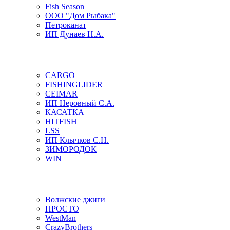
Fish Season
ООО "Дом Рыбака"
Петроканат
ИП Дунаев Н.А.
CARGO
FISHINGLIDER
CEIMAR
ИП Неровный С.А.
КАСАТКА
HITFISH
LSS
ИП Клычков С.Н.
ЗИМОРОДОК
WIN
Волжские джиги
ПРОСТО
WestMan
CrazyBrothers