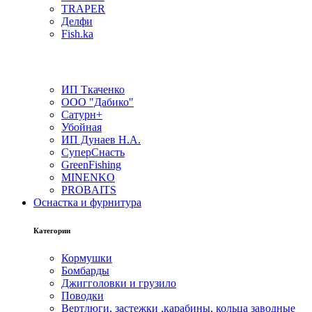
TRAPER
Делфи
Fish.ka
ИП Ткаченко
ООО "Дабико"
Сатурн+
Убойная
ИП Дунаев Н.А.
СуперСнасть
GreenFishing
MINENKO
PROBAITS
Оснастка и фурнитура
Категории
Кормушки
Бомбарды
Джигголовки и грузило
Поводки
Вертлюги, застежки ,карабины, кольца заводные