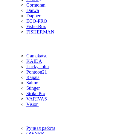
Cormoran
Daiwa
Dapper
ECO-PRO
FisherBox
FISHERMAN
Gamakatsu
KAIDA
Lucky John
Pontoon21
Rapala
Salmo
Stinger
Strike Pro
VARIVAS
Vision
Ручная работа
OWNER