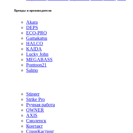
Бренды и производители
Akara
DEPS
ECO-PRO
Gamakatsu
HALCO
KAIDA
Lucky John
MEGABASS
Pontoon21
Salmo
Stinger
Strike Pro
Ручная работа
OWNER
AXIS
Смоленск
Контакт
СпинКастинг