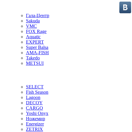
Гала-Центр
Sakuda
VMC
FOX Rage
Aquatic
EXPERT
Super Balsa
AMA-FISH
Takedo
METSUI
SELECT
Fish Season
Lagoon
DECOY
CARGO
Yoshi Onyx
Ножемир
Energizer
ZETRIX