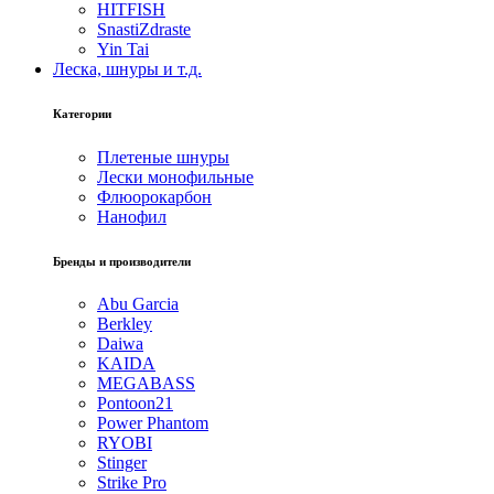
HITFISH
SnastiZdraste
Yin Tai
Леска, шнуры и т.д.
Категории
Плетеные шнуры
Лески монофильные
Флюорокарбон
Нанофил
Бренды и производители
Abu Garcia
Berkley
Daiwa
KAIDA
MEGABASS
Pontoon21
Power Phantom
RYOBI
Stinger
Strike Pro