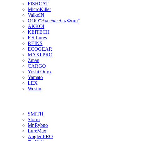
FISHCAT
MicroKiller
ValkeIN
ООО"ЭксЭксЭль Фиш"
AKKOI
KEITECH
F.S.Lures
REINS
ECOGEAR
MAXI.PRO
Zman
CARGO
Yoshi Onyx
Yamato
LEX
Westin
SMITH
Storm
Mr.Rybno
LureMax
Angler PRO