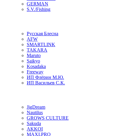
GERMAN
S.V./Fishing
Русская Блесна
AFW
SMARTLINK
TAKARA
Maruto
Saikyo
Kosadaka
Freeway
ИП Флёрин М.Ю.
ИП Васильев С.К.
JigDream
Nautilus
GROWS CULTURE
Sakuda
AKKOI
MAXI.PRO