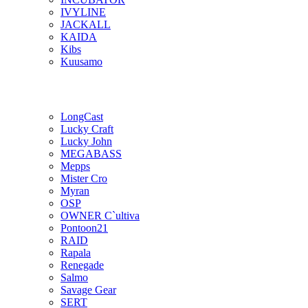
IVYLINE
JACKALL
KAIDA
Kibs
Kuusamo
LongCast
Lucky Craft
Lucky John
MEGABASS
Mepps
Mister Cro
Myran
OSP
OWNER C`ultiva
Pontoon21
RAID
Rapala
Renegade
Salmo
Savage Gear
SERT