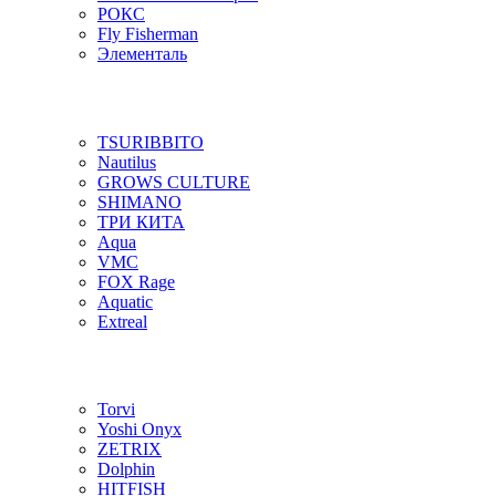
РОКС
Fly Fisherman
Элементаль
TSURIBBITO
Nautilus
GROWS CULTURE
SHIMANO
ТРИ КИТА
Aqua
VMC
FOX Rage
Aquatic
Extreal
Torvi
Yoshi Onyx
ZETRIX
Dolphin
HITFISH