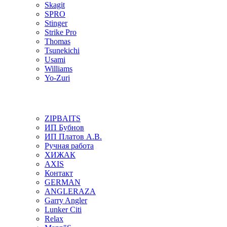
Skagit
SPRO
Stinger
Strike Pro
Thomas
Tsunekichi
Usami
Williams
Yo-Zuri
ZIPBAITS
ИП Бубнов
ИП Платов А.В.
Ручная работа
ХИЖАК
AXIS
Контакт
GERMAN
ANGLERAZA
Garry Angler
Lunker Citi
Relax