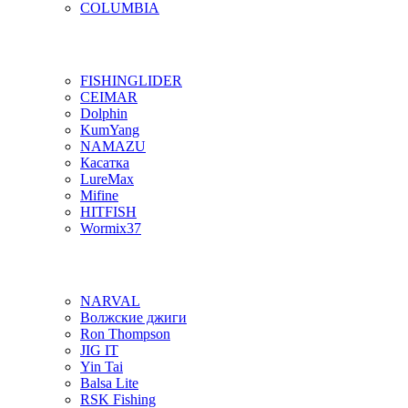
COLUMBIA
FISHINGLIDER
CEIMAR
Dolphin
KumYang
NAMAZU
Касатка
LureMax
Mifine
HITFISH
Wormix37
NARVAL
Волжские джиги
Ron Thompson
JIG IT
Yin Tai
Balsa Lite
RSK Fishing