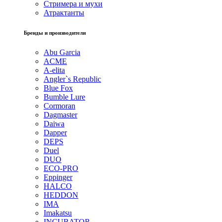
Стримера и мухи
Атрактанты
Бренды и производители
Abu Garcia
ACME
A-elita
Angler`s Republic
Blue Fox
Bumble Lure
Cormoran
Dagmaster
Daiwa
Dapper
DEPS
Duel
DUO
ECO-PRO
Eppinger
HALCO
HEDDON
IMA
Imakatsu
INCUBATOR