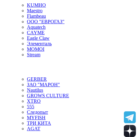
KUMHO
Maestro
Flambeau
ООО "ЕВРОГАЗ"
Aquatech
CAYME
Eagle Claw
Элементаль
MOMOI
Stream
GERBER
ЗАО "МАРОН"
Nautilus
GROWS CULTURE
XTRO
555
Следопыт
MYFISH
ТРИ КИТА
AGAT