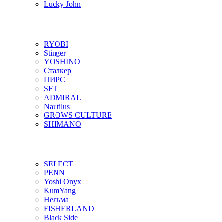
Lucky John
RYOBI
Stinger
YOSHINO
Сталкер
ПИРС
SFT
ADMIRAL
Nautilus
GROWS CULTURE
SHIMANO
SELECT
PENN
Yoshi Onyx
KumYang
Нельма
FISHERLAND
Black Side