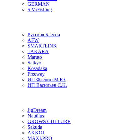
GERMAN
S.V./Fishing
Русская Блесна
AFW
SMARTLINK
TAKARA
Maruto
Saikyo
Kosadaka
Freeway
ИП Флёрин М.Ю.
ИП Васильев С.К.
JigDream
Nautilus
GROWS CULTURE
Sakuda
AKKOI
MAXI.PRO