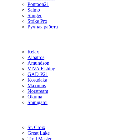
Pontoon21
Salmo
Stinger
Strike Pro
Ручная работа
Relax
Albatros
Amundson
VIVA Fishing
GAD-P21
Kosadaka
Maximus
Norstream
Okuma
Shinigami
St. Croix
Great Lake
Troll Master