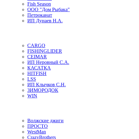
Fish Season
ООО "Дом Рыбака"
Петроканат
ИП Дунаев Н.А.
CARGO
FISHINGLIDER
CEIMAR
ИП Неровный С.А.
КАСАТКА
HITFISH
LSS
ИП Клычков С.Н.
ЗИМОРОДОК
WIN
Волжские джиги
ПРОСТО
WestMan
CrazyBrothers