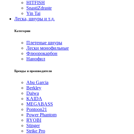
HITFISH
SnastiZdraste
Yin Tai
Леска, шнуры и т.д.
Категории
Плетеные шнуры
Лески монофильные
Флюорокарбон
Нанофил
Бренды и производители
Abu Garcia
Berkley
Daiwa
KAIDA
MEGABASS
Pontoon21
Power Phantom
RYOBI
Stinger
Strike Pro