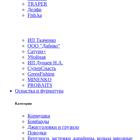
TRAPER
Делфи
Fish.ka
ИП Ткаченко
ООО "Дабико"
Сатурн+
Убойная
ИП Дунаев Н.А.
СуперСнасть
GreenFishing
MINENKO
PROBAITS
Оснастка и фурнитура
Категории
Кормушки
Бомбарды
Джигголовки и грузило
Поводки
Вертлюги, застежки ,карабины, кольца заводные