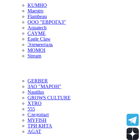
KUMHO
Maestro
Flambeau
ООО "ЕВРОГАЗ"
Aquatech
CAYME
Eagle Claw
Элементаль
MOMOI
Stream
GERBER
ЗАО "МАРОН"
Nautilus
GROWS CULTURE
XTRO
555
Следопыт
MYFISH
ТРИ КИТА
AGAT