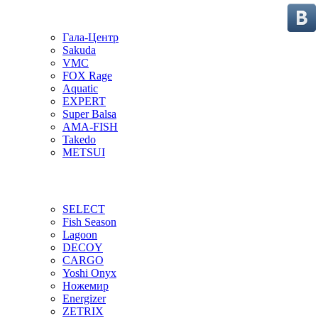
Гала-Центр
Sakuda
VMC
FOX Rage
Aquatic
EXPERT
Super Balsa
AMA-FISH
Takedo
METSUI
SELECT
Fish Season
Lagoon
DECOY
CARGO
Yoshi Onyx
Ножемир
Energizer
ZETRIX