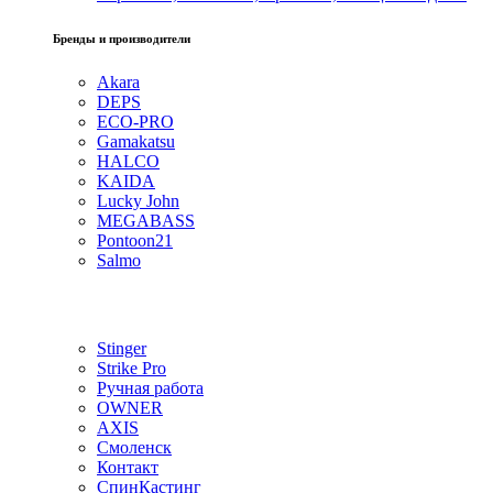
Бренды и производители
Akara
DEPS
ECO-PRO
Gamakatsu
HALCO
KAIDA
Lucky John
MEGABASS
Pontoon21
Salmo
Stinger
Strike Pro
Ручная работа
OWNER
AXIS
Смоленск
Контакт
СпинКастинг