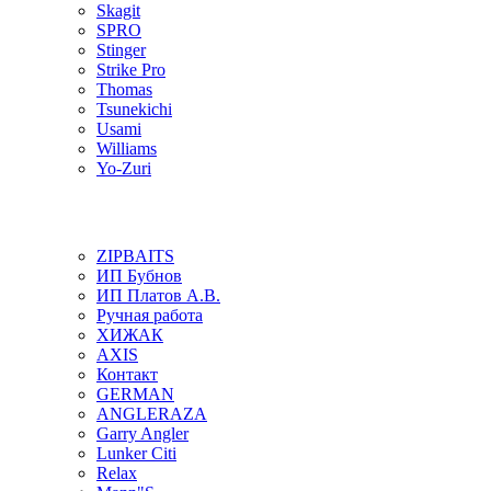
Skagit
SPRO
Stinger
Strike Pro
Thomas
Tsunekichi
Usami
Williams
Yo-Zuri
ZIPBAITS
ИП Бубнов
ИП Платов А.В.
Ручная работа
ХИЖАК
AXIS
Контакт
GERMAN
ANGLERAZA
Garry Angler
Lunker Citi
Relax