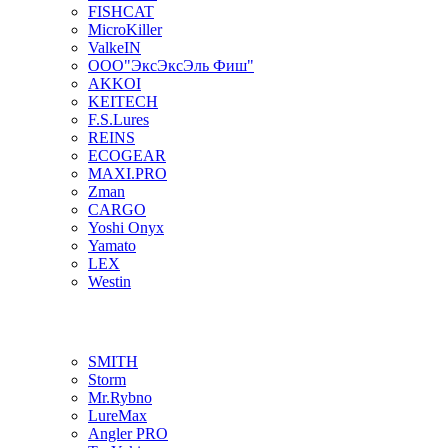
FISHCAT
MicroKiller
ValkeIN
ООО"ЭксЭксЭль Фиш"
AKKOI
KEITECH
F.S.Lures
REINS
ECOGEAR
MAXI.PRO
Zman
CARGO
Yoshi Onyx
Yamato
LEX
Westin
SMITH
Storm
Mr.Rybno
LureMax
Angler PRO