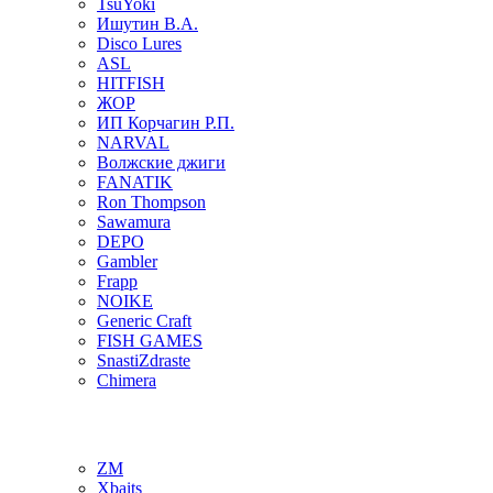
TsuYoki
Ишутин В.А.
Disco Lures
ASL
HITFISH
ЖОР
ИП Корчагин Р.П.
NARVAL
Волжские джиги
FANATIK
Ron Thompson
Sawamura
DEPO
Gambler
Frapp
NOIKE
Generic Craft
FISH GAMES
SnastiZdraste
Chimera
ZM
Xbaits