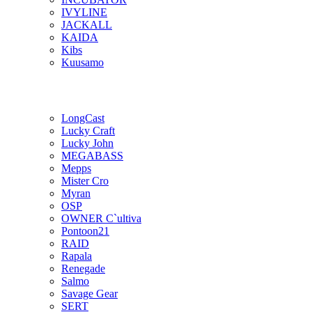
IVYLINE
JACKALL
KAIDA
Kibs
Kuusamo
LongCast
Lucky Craft
Lucky John
MEGABASS
Mepps
Mister Cro
Myran
OSP
OWNER C`ultiva
Pontoon21
RAID
Rapala
Renegade
Salmo
Savage Gear
SERT