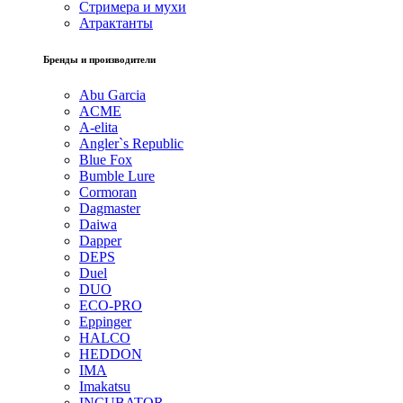
Стримера и мухи
Атрактанты
Бренды и производители
Abu Garcia
ACME
A-elita
Angler`s Republic
Blue Fox
Bumble Lure
Cormoran
Dagmaster
Daiwa
Dapper
DEPS
Duel
DUO
ECO-PRO
Eppinger
HALCO
HEDDON
IMA
Imakatsu
INCUBATOR