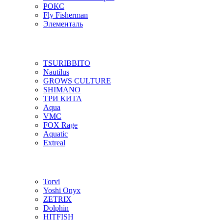
РОКС
Fly Fisherman
Элементаль
TSURIBBITO
Nautilus
GROWS CULTURE
SHIMANO
ТРИ КИТА
Aqua
VMC
FOX Rage
Aquatic
Extreal
Torvi
Yoshi Onyx
ZETRIX
Dolphin
HITFISH