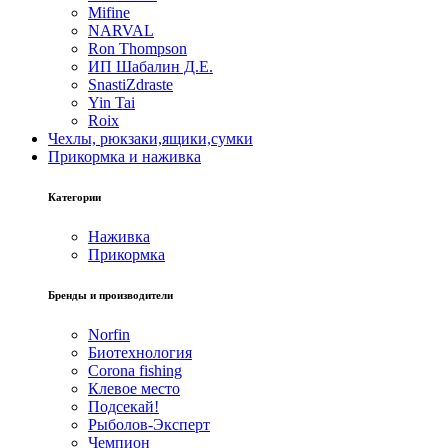
Mifine
NARVAL
Ron Thompson
ИП Шабалин Д.Е.
SnastiZdraste
Yin Tai
Roix
Чехлы, рюкзаки,ящики,сумки
Прикормка и наживка
Категории
Наживка
Прикормка
Бренды и производители
Norfin
Биотехнология
Corona fishing
Клевое место
Подсекай!
Рыболов-Эксперт
Чемпион