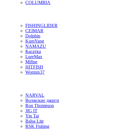
COLUMBIA
FISHINGLIDER
CEIMAR
Dolphin
KumYang
NAMAZU
Касатка
LureMax
Mifine
HITFISH
Wormix37
NARVAL
Волжские джиги
Ron Thompson
JIG IT
Yin Tai
Balsa Lite
RSK Fishing