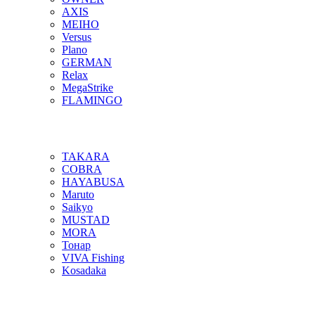
AXIS
MEIHO
Versus
Plano
GERMAN
Relax
MegaStrike
FLAMINGO
TAKARA
COBRA
HAYABUSA
Maruto
Saikyo
MUSTAD
MORA
Тонар
VIVA Fishing
Kosadaka