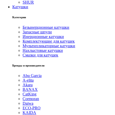
SHUR
Катушки
Категории
Безынерционные катушки
Запасные шпули
Инерционные катушки
Комплектующие для катушек
Мультипликаторные катушки
Нахлыстовые катушки
Смазки для катушек
Бренды и производители
Abu Garcia
A-elita
Akara
BANAX
CatKing
Cormoran
Daiwa
ECO-PRO
KAIDA