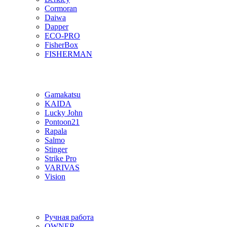
Cormoran
Daiwa
Dapper
ECO-PRO
FisherBox
FISHERMAN
Gamakatsu
KAIDA
Lucky John
Pontoon21
Rapala
Salmo
Stinger
Strike Pro
VARIVAS
Vision
Ручная работа
OWNER