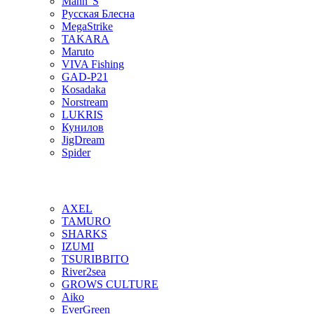
Mann"S
Русская Блесна
MegaStrike
TAKARA
Maruto
VIVA Fishing
GAD-P21
Kosadaka
Norstream
LUKRIS
Кунилов
JigDream
Spider
AXEL
TAMURO
SHARKS
IZUMI
TSURIBBITO
River2sea
GROWS CULTURE
Aiko
EverGreen