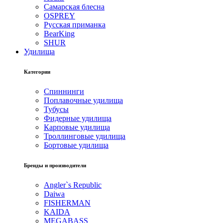
Самарская блесна
OSPREY
Русская приманка
BearKing
SHUR
Удилища
Категории
Спиннинги
Поплавочные удилища
Тубусы
Фидерные удилища
Карповые удилища
Троллинговые удилища
Бортовые удилища
Бренды и производители
Angler`s Republic
Daiwa
FISHERMAN
KAIDA
MEGABASS