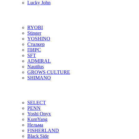
Lucky John
RYOBI
Stinger
YOSHINO
Сталкер
ПИРС
SFT
ADMIRAL
Nautilus
GROWS CULTURE
SHIMANO
SELECT
PENN
Yoshi Onyx
KumYang
Нельма
FISHERLAND
Black Side