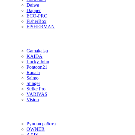
Daiwa
Dapper
ECO-PRO
FisherBox
FISHERMAN
Gamakatsu
KAIDA
Lucky John
Pontoon21
Rapala
Salmo
Stinger
Strike Pro
VARIVAS
Vision
Ручная работа
OWNER
AXIS