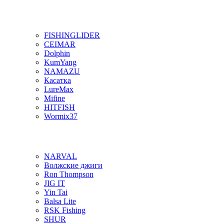
FISHINGLIDER
CEIMAR
Dolphin
KumYang
NAMAZU
Касатка
LureMax
Mifine
HITFISH
Wormix37
NARVAL
Волжские джиги
Ron Thompson
JIG IT
Yin Tai
Balsa Lite
RSK Fishing
SHUR