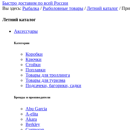
Быстро доставим по всей России
Вы здесь:
Рыбалка
/
Рыболовные товары
/
Летний каталог
/
При
Летний каталог
Аксессуары
Категории
Коробки
Крючки
Стойки
Поплавки
Товары для троллинга
Товары для туризма
Подсачеки, багорики, садки
Бренды и производители
Abu Garcia
A-elita
Akara
Berkley
Cormoran