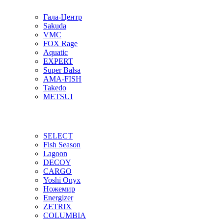
Гала-Центр
Sakuda
VMC
FOX Rage
Aquatic
EXPERT
Super Balsa
AMA-FISH
Takedo
METSUI
SELECT
Fish Season
Lagoon
DECOY
CARGO
Yoshi Onyx
Ножемир
Energizer
ZETRIX
COLUMBIA