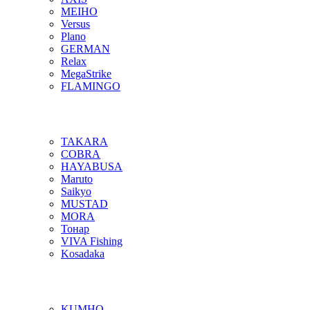
MEIHO
Versus
Plano
GERMAN
Relax
MegaStrike
FLAMINGO
TAKARA
COBRA
HAYABUSA
Maruto
Saikyo
MUSTAD
MORA
Тонар
VIVA Fishing
Kosadaka
KUMHO