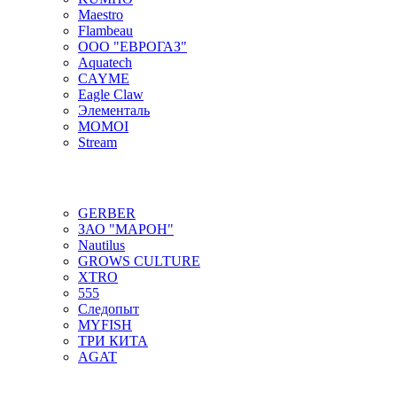
Maestro
Flambeau
ООО "ЕВРОГАЗ"
Aquatech
CAYME
Eagle Claw
Элементаль
MOMOI
Stream
GERBER
ЗАО "МАРОН"
Nautilus
GROWS CULTURE
XTRO
555
Следопыт
MYFISH
ТРИ КИТА
AGAT