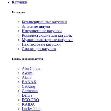
Катушки
Категории
Безынерционные катушки
Запасные шпули
Инерционные катушки
Комплектующие для катушек
Мультипликаторные катушки
Нахлыстовые катушки
Смазки для катушек
Бренды и производители
Abu Garcia
A-elita
Akara
BANAX
CatKing
Cormoran
Daiwa
ECO-PRO
KAIDA
Lucky John