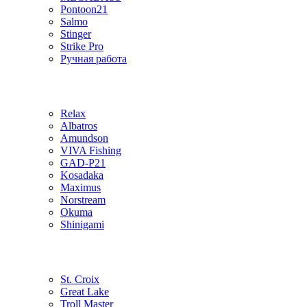
Pontoon21
Salmo
Stinger
Strike Pro
Ручная работа
Relax
Albatros
Amundson
VIVA Fishing
GAD-P21
Kosadaka
Maximus
Norstream
Okuma
Shinigami
St. Croix
Great Lake
Troll Master