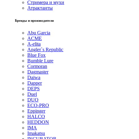
Стримера и мухи
Атрактанты
Бренды и производители
Abu Garcia
ACME
A-elita
Angler`s Republic
Blue Fox
Bumble Lure
Cormoran
Dagmaster
Daiwa
Dapper
DEPS
Duel
DUO
ECO-PRO
Eppinger
HALCO
HEDDON
IMA
Imakatsu
INCUBATOR