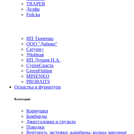
TRAPER
Делфи
Fish.ka
ИП Ткаченко
ООО "Дабико"
Сатурн+
Убойная
ИП Дунаев Н.А.
СуперСнасть
GreenFishing
MINENKO
PROBAITS
Оснастка и фурнитура
Категории
Кормушки
Бомбарды
Джигголовки и грузило
Поводки
Вертлюги, застежки ,карабины, кольца заводные