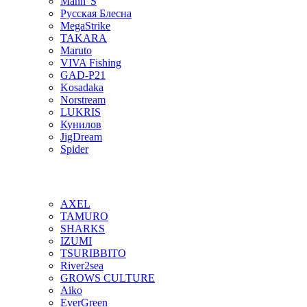
Mann"S
Русская Блесна
MegaStrike
TAKARA
Maruto
VIVA Fishing
GAD-P21
Kosadaka
Norstream
LUKRIS
Кунилов
JigDream
Spider
AXEL
TAMURO
SHARKS
IZUMI
TSURIBBITO
River2sea
GROWS CULTURE
Aiko
EverGreen