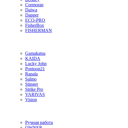
Cormoran
Daiwa
Dapper
ECO-PRO
FisherBox
FISHERMAN
Gamakatsu
KAIDA
Lucky John
Pontoon21
Rapala
Salmo
Stinger
Strike Pro
VARIVAS
Vision
Ручная работа
OWNER