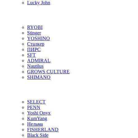
Lucky John
RYOBI
Stinger
YOSHINO
Сталкер
ПИРС
SFT
ADMIRAL
Nautilus
GROWS CULTURE
SHIMANO
SELECT
PENN
Yoshi Onyx
KumYang
Нельма
FISHERLAND
Black Side