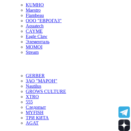
KUMHO
Maestro
Flambeau
ООО "ЕВРОГАЗ"
Aquatech
CAYME
Eagle Claw
Элементаль
MOMOI
Stream
GERBER
ЗАО "МАРОН"
Nautilus
GROWS CULTURE
XTRO
555
Следопыт
MYFISH
ТРИ КИТА
AGAT