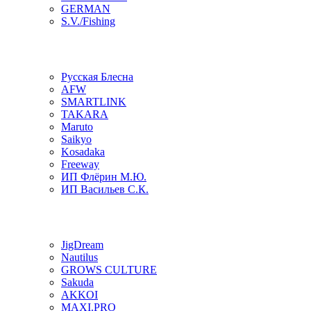
GERMAN
S.V./Fishing
Русская Блесна
AFW
SMARTLINK
TAKARA
Maruto
Saikyo
Kosadaka
Freeway
ИП Флёрин М.Ю.
ИП Васильев С.К.
JigDream
Nautilus
GROWS CULTURE
Sakuda
AKKOI
MAXI.PRO