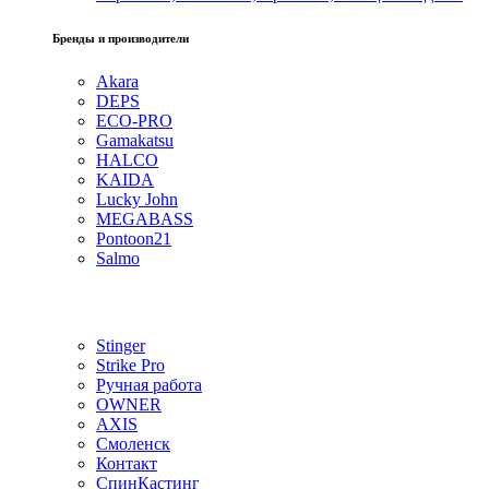
Бренды и производители
Akara
DEPS
ECO-PRO
Gamakatsu
HALCO
KAIDA
Lucky John
MEGABASS
Pontoon21
Salmo
Stinger
Strike Pro
Ручная работа
OWNER
AXIS
Смоленск
Контакт
СпинКастинг