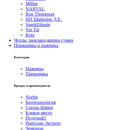
Mifine
NARVAL
Ron Thompson
ИП Шабалин Д.Е.
SnastiZdraste
Yin Tai
Roix
Чехлы, рюкзаки,ящики,сумки
Прикормка и наживка
Категории
Наживка
Прикормка
Бренды и производители
Norfin
Биотехнология
Corona fishing
Клевое место
Подсекай!
Рыболов-Эксперт
Чемпион