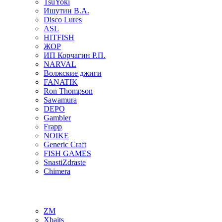
TsuYoki
Ишутин В.А.
Disco Lures
ASL
HITFISH
ЖОР
ИП Корчагин Р.П.
NARVAL
Волжские джиги
FANATIK
Ron Thompson
Sawamura
DEPO
Gambler
Frapp
NOIKE
Generic Craft
FISH GAMES
SnastiZdraste
Chimera
ZM
Xbaits