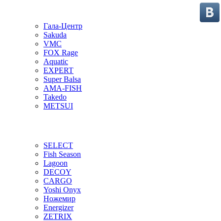
Гала-Центр
Sakuda
VMC
FOX Rage
Aquatic
EXPERT
Super Balsa
AMA-FISH
Takedo
METSUI
SELECT
Fish Season
Lagoon
DECOY
CARGO
Yoshi Onyx
Ножемир
Energizer
ZETRIX