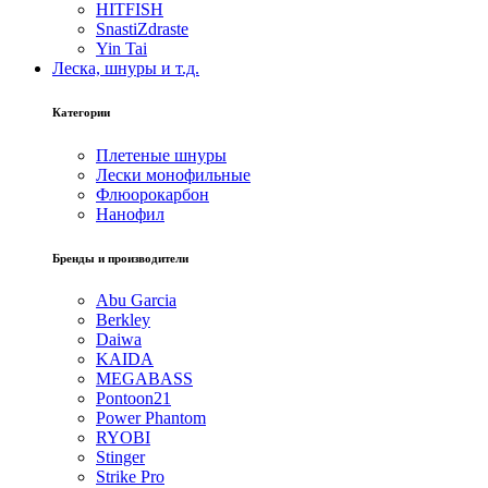
HITFISH
SnastiZdraste
Yin Tai
Леска, шнуры и т.д.
Категории
Плетеные шнуры
Лески монофильные
Флюорокарбон
Нанофил
Бренды и производители
Abu Garcia
Berkley
Daiwa
KAIDA
MEGABASS
Pontoon21
Power Phantom
RYOBI
Stinger
Strike Pro