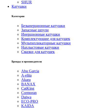
SHUR
Катушки
Категории
Безынерционные катушки
Запасные шпули
Инерционные катушки
Комплектующие для катушек
Мультипликаторные катушки
Нахлыстовые катушки
Смазки для катушек
Бренды и производители
Abu Garcia
A-elita
Akara
BANAX
CatKing
Cormoran
Daiwa
ECO-PRO
KAIDA