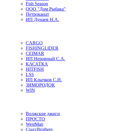
Fish Season
ООО "Дом Рыбака"
Петроканат
ИП Дунаев Н.А.
CARGO
FISHINGLIDER
CEIMAR
ИП Неровный С.А.
КАСАТКА
HITFISH
LSS
ИП Клычков С.Н.
ЗИМОРОДОК
WIN
Волжские джиги
ПРОСТО
WestMan
CrazyBrothers