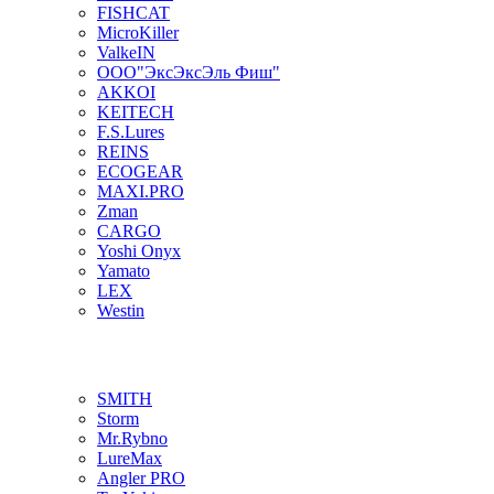
FISHCAT
MicroKiller
ValkeIN
ООО"ЭксЭксЭль Фиш"
AKKOI
KEITECH
F.S.Lures
REINS
ECOGEAR
MAXI.PRO
Zman
CARGO
Yoshi Onyx
Yamato
LEX
Westin
SMITH
Storm
Mr.Rybno
LureMax
Angler PRO