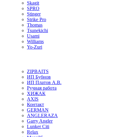
Skagit
SPRO
Stinger
Strike Pro
Thomas
Tsunekichi
Usami
Williams
Yo-Zuri
ZIPBAITS
ИП Бубнов
ИП Платов А.В.
Ручная работа
ХИЖАК
AXIS
Контакт
GERMAN
ANGLERAZA
Garry Angler
Lunker Citi
Relax