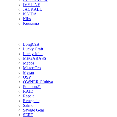
IVYLINE
JACKALL
KAIDA
Kibs
Kuusamo
LongCast
Lucky Craft
Lucky John
MEGABASS
Mepps
Mister Cro
Myran
OSP
OWNER C`ultiva
Pontoon21
RAID
Rapala
Renegade
Salmo
Savage Gear
SERT