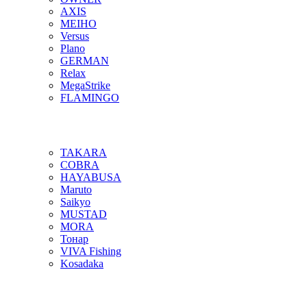
AXIS
MEIHO
Versus
Plano
GERMAN
Relax
MegaStrike
FLAMINGO
TAKARA
COBRA
HAYABUSA
Maruto
Saikyo
MUSTAD
MORA
Тонар
VIVA Fishing
Kosadaka