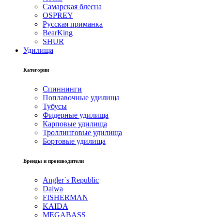
Самарская блесна
OSPREY
Русская приманка
BearKing
SHUR
Удилища
Категории
Спиннинги
Поплавочные удилища
Тубусы
Фидерные удилища
Карповые удилища
Троллинговые удилища
Бортовые удилища
Бренды и производители
Angler`s Republic
Daiwa
FISHERMAN
KAIDA
MEGABASS