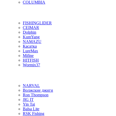
COLUMBIA
FISHINGLIDER
CEIMAR
Dolphin
KumYang
NAMAZU
Касатка
LureMax
Mifine
HITFISH
Wormix37
NARVAL
Волжские джиги
Ron Thompson
JIG IT
Yin Tai
Balsa Lite
RSK Fishing