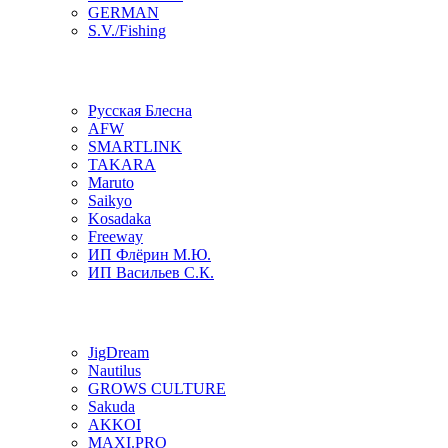
GERMAN
S.V./Fishing
Русская Блесна
AFW
SMARTLINK
TAKARA
Maruto
Saikyo
Kosadaka
Freeway
ИП Флёрин М.Ю.
ИП Васильев С.К.
JigDream
Nautilus
GROWS CULTURE
Sakuda
AKKOI
MAXI.PRO