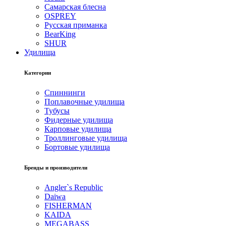
Самарская блесна
OSPREY
Русская приманка
BearKing
SHUR
Удилища
Категории
Спиннинги
Поплавочные удилища
Тубусы
Фидерные удилища
Карповые удилища
Троллинговые удилища
Бортовые удилища
Бренды и производители
Angler`s Republic
Daiwa
FISHERMAN
KAIDA
MEGABASS