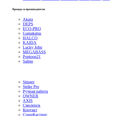
Бренды и производители
Akara
DEPS
ECO-PRO
Gamakatsu
HALCO
KAIDA
Lucky John
MEGABASS
Pontoon21
Salmo
Stinger
Strike Pro
Ручная работа
OWNER
AXIS
Смоленск
Контакт
СпинКастинг