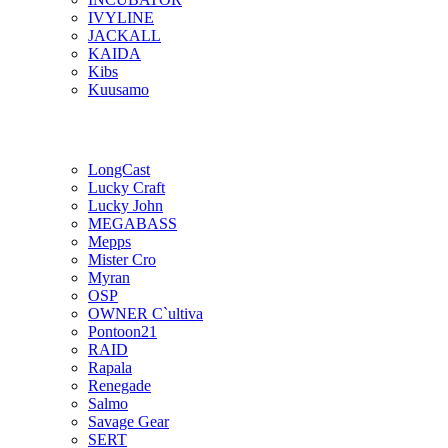
IVYLINE
JACKALL
KAIDA
Kibs
Kuusamo
LongCast
Lucky Craft
Lucky John
MEGABASS
Mepps
Mister Cro
Myran
OSP
OWNER C`ultiva
Pontoon21
RAID
Rapala
Renegade
Salmo
Savage Gear
SERT