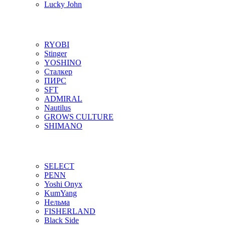
Lucky John
RYOBI
Stinger
YOSHINO
Сталкер
ПИРС
SFT
ADMIRAL
Nautilus
GROWS CULTURE
SHIMANO
SELECT
PENN
Yoshi Onyx
KumYang
Нельма
FISHERLAND
Black Side