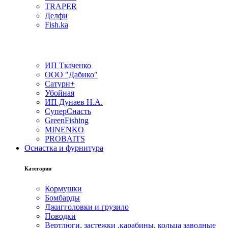
TRAPER
Делфи
Fish.ka
ИП Ткаченко
ООО "Дабико"
Сатурн+
Убойная
ИП Дунаев Н.А.
СуперСнасть
GreenFishing
MINENKO
PROBAITS
Оснастка и фурнитура
Категории
Кормушки
Бомбарды
Джигголовки и грузило
Поводки
Вертлюги, застежки ,карабины, кольца заводные