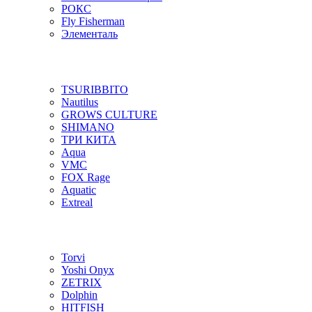
РОКС
Fly Fisherman
Элементаль
TSURIBBITO
Nautilus
GROWS CULTURE
SHIMANO
ТРИ КИТА
Aqua
VMC
FOX Rage
Aquatic
Extreal
Torvi
Yoshi Onyx
ZETRIX
Dolphin
HITFISH