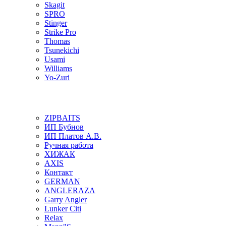
Skagit
SPRO
Stinger
Strike Pro
Thomas
Tsunekichi
Usami
Williams
Yo-Zuri
ZIPBAITS
ИП Бубнов
ИП Платов А.В.
Ручная работа
ХИЖАК
AXIS
Контакт
GERMAN
ANGLERAZA
Garry Angler
Lunker Citi
Relax