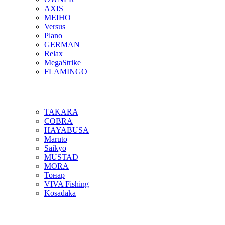
AXIS
MEIHO
Versus
Plano
GERMAN
Relax
MegaStrike
FLAMINGO
TAKARA
COBRA
HAYABUSA
Maruto
Saikyo
MUSTAD
MORA
Тонар
VIVA Fishing
Kosadaka