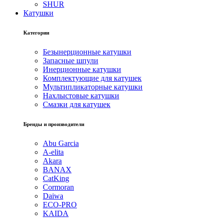
SHUR
Катушки
Категории
Безынерционные катушки
Запасные шпули
Инерционные катушки
Комплектующие для катушек
Мультипликаторные катушки
Нахлыстовые катушки
Смазки для катушек
Бренды и производители
Abu Garcia
A-elita
Akara
BANAX
CatKing
Cormoran
Daiwa
ECO-PRO
KAIDA