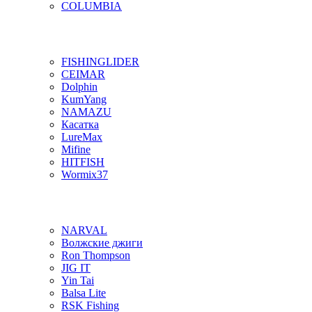
COLUMBIA
FISHINGLIDER
CEIMAR
Dolphin
KumYang
NAMAZU
Касатка
LureMax
Mifine
HITFISH
Wormix37
NARVAL
Волжские джиги
Ron Thompson
JIG IT
Yin Tai
Balsa Lite
RSK Fishing