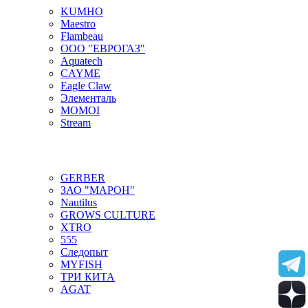
KUMHO
Maestro
Flambeau
ООО "ЕВРОГАЗ"
Aquatech
CAYME
Eagle Claw
Элементаль
MOMOI
Stream
GERBER
ЗАО "МАРОН"
Nautilus
GROWS CULTURE
XTRO
555
Следопыт
MYFISH
ТРИ КИТА
AGAT