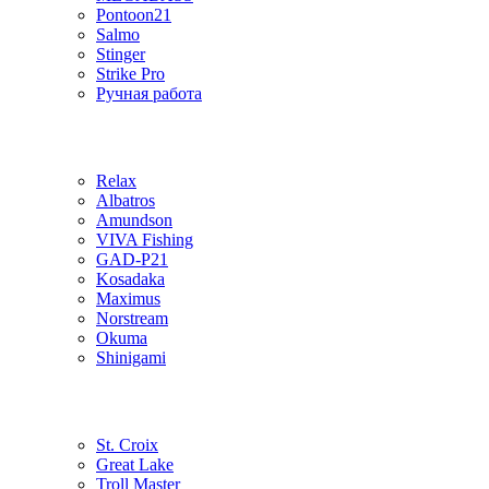
Pontoon21
Salmo
Stinger
Strike Pro
Ручная работа
Relax
Albatros
Amundson
VIVA Fishing
GAD-P21
Kosadaka
Maximus
Norstream
Okuma
Shinigami
St. Croix
Great Lake
Troll Master