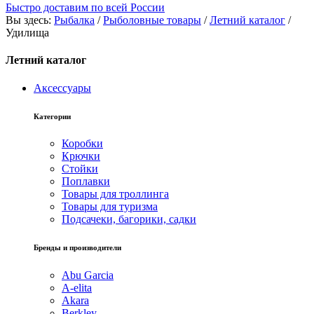
Быстро доставим по всей России
Вы здесь:
Рыбалка
/
Рыболовные товары
/
Летний каталог
/
Удилища
Летний каталог
Аксессуары
Категории
Коробки
Крючки
Стойки
Поплавки
Товары для троллинга
Товары для туризма
Подсачеки, багорики, садки
Бренды и производители
Abu Garcia
A-elita
Akara
Berkley