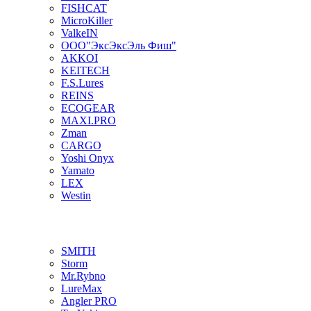
FISHCAT
MicroKiller
ValkeIN
ООО"ЭксЭксЭль Фиш"
AKKOI
KEITECH
F.S.Lures
REINS
ECOGEAR
MAXI.PRO
Zman
CARGO
Yoshi Onyx
Yamato
LEX
Westin
SMITH
Storm
Mr.Rybno
LureMax
Angler PRO