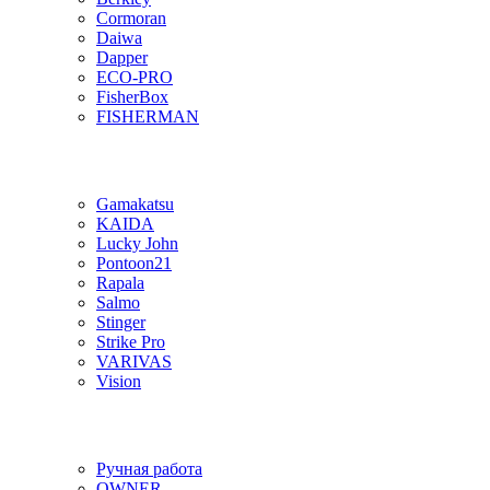
Cormoran
Daiwa
Dapper
ECO-PRO
FisherBox
FISHERMAN
Gamakatsu
KAIDA
Lucky John
Pontoon21
Rapala
Salmo
Stinger
Strike Pro
VARIVAS
Vision
Ручная работа
OWNER