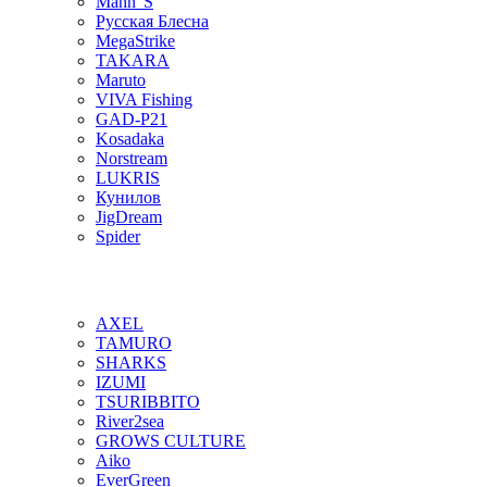
Mann"S
Русская Блесна
MegaStrike
TAKARA
Maruto
VIVA Fishing
GAD-P21
Kosadaka
Norstream
LUKRIS
Кунилов
JigDream
Spider
AXEL
TAMURO
SHARKS
IZUMI
TSURIBBITO
River2sea
GROWS CULTURE
Aiko
EverGreen