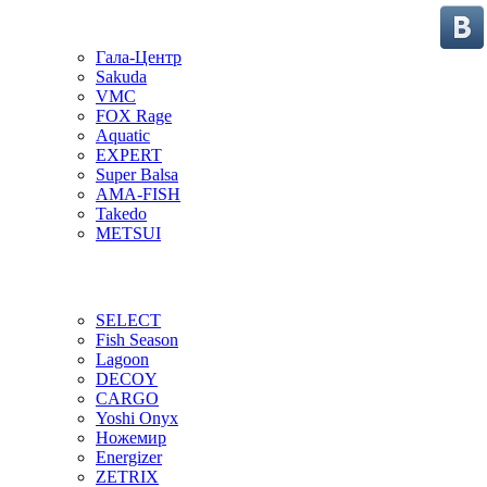
Гала-Центр
Sakuda
VMC
FOX Rage
Aquatic
EXPERT
Super Balsa
AMA-FISH
Takedo
METSUI
SELECT
Fish Season
Lagoon
DECOY
CARGO
Yoshi Onyx
Ножемир
Energizer
ZETRIX