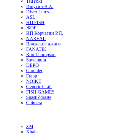
TsuYoki
Ишутин В.А.
Disco Lures
ASL
HITFISH
ЖОР
ИП Корчагин Р.П.
NARVAL
Волжские джиги
FANATIK
Ron Thompson
Sawamura
DEPO
Gambler
Frapp
NOIKE
Generic Craft
FISH GAMES
SnastiZdraste
Chimera
ZM
Xbaits