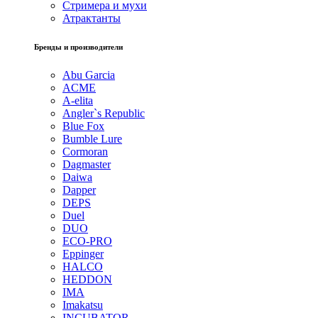
Стримера и мухи
Атрактанты
Бренды и производители
Abu Garcia
ACME
A-elita
Angler`s Republic
Blue Fox
Bumble Lure
Cormoran
Dagmaster
Daiwa
Dapper
DEPS
Duel
DUO
ECO-PRO
Eppinger
HALCO
HEDDON
IMA
Imakatsu
INCUBATOR