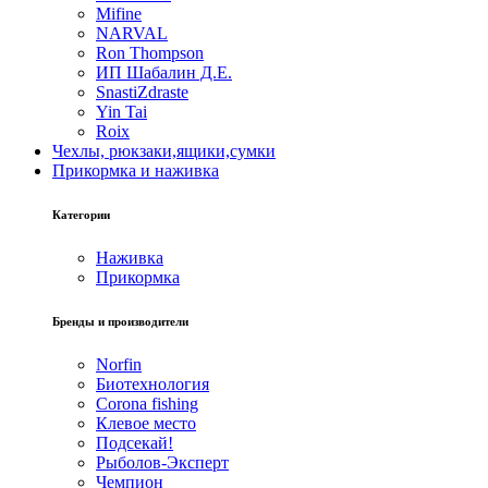
Mifine
NARVAL
Ron Thompson
ИП Шабалин Д.Е.
SnastiZdraste
Yin Tai
Roix
Чехлы, рюкзаки,ящики,сумки
Прикормка и наживка
Категории
Наживка
Прикормка
Бренды и производители
Norfin
Биотехнология
Corona fishing
Клевое место
Подсекай!
Рыболов-Эксперт
Чемпион