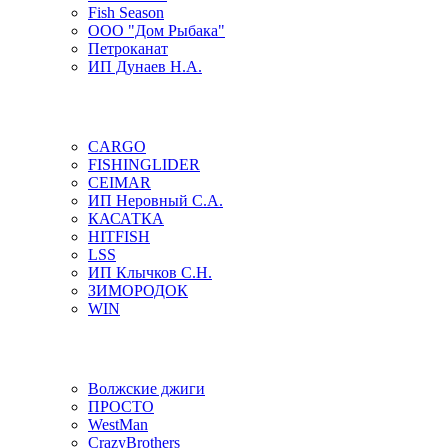
Fish Season
ООО "Дом Рыбака"
Петроканат
ИП Дунаев Н.А.
CARGO
FISHINGLIDER
CEIMAR
ИП Неровный С.А.
КАСАТКА
HITFISH
LSS
ИП Клычков С.Н.
ЗИМОРОДОК
WIN
Волжские джиги
ПРОСТО
WestMan
CrazyBrothers