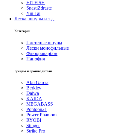
HITFISH
SnastiZdraste
Yin Tai
Леска, шнуры и т.д.
Категории
Плетеные шнуры
Лески монофильные
Флюорокарбон
Нанофил
Бренды и производители
Abu Garcia
Berkley
Daiwa
KAIDA
MEGABASS
Pontoon21
Power Phantom
RYOBI
Stinger
Strike Pro