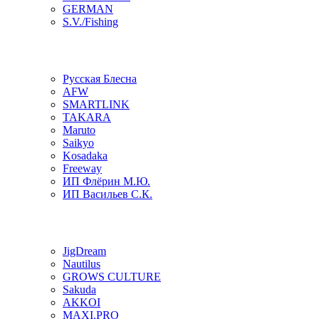
GERMAN
S.V./Fishing
Русская Блесна
AFW
SMARTLINK
TAKARA
Maruto
Saikyo
Kosadaka
Freeway
ИП Флёрин М.Ю.
ИП Васильев С.К.
JigDream
Nautilus
GROWS CULTURE
Sakuda
AKKOI
MAXI.PRO