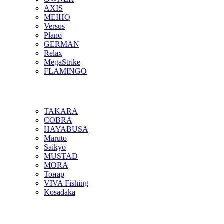
AXIS
MEIHO
Versus
Plano
GERMAN
Relax
MegaStrike
FLAMINGO
TAKARA
COBRA
HAYABUSA
Maruto
Saikyo
MUSTAD
MORA
Тонар
VIVA Fishing
Kosadaka