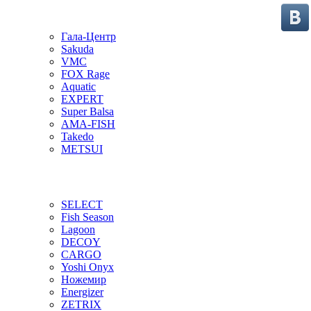
Гала-Центр
Sakuda
VMC
FOX Rage
Aquatic
EXPERT
Super Balsa
AMA-FISH
Takedo
METSUI
SELECT
Fish Season
Lagoon
DECOY
CARGO
Yoshi Onyx
Ножемир
Energizer
ZETRIX