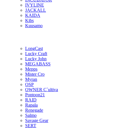
IVYLINE
JACKALL
KAIDA
Kibs
Kuusamo
LongCast
Lucky Craft
Lucky John
MEGABASS
Mepps
Mister Cro
Myran
OSP
OWNER C`ultiva
Pontoon21
RAID
Rapala
Renegade
Salmo
Savage Gear
SERT