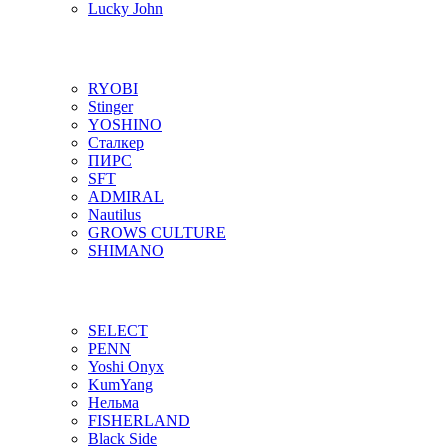
Lucky John
RYOBI
Stinger
YOSHINO
Сталкер
ПИРС
SFT
ADMIRAL
Nautilus
GROWS CULTURE
SHIMANO
SELECT
PENN
Yoshi Onyx
KumYang
Нельма
FISHERLAND
Black Side