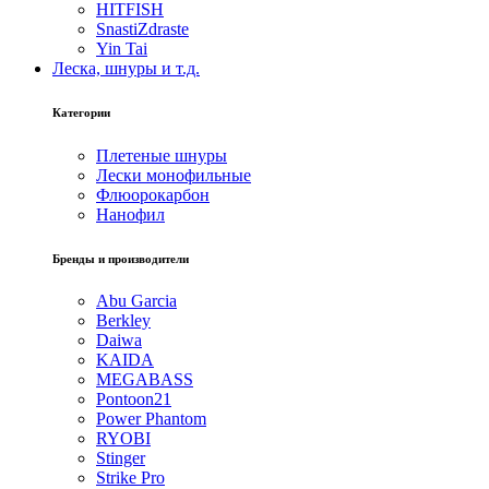
HITFISH
SnastiZdraste
Yin Tai
Леска, шнуры и т.д.
Категории
Плетеные шнуры
Лески монофильные
Флюорокарбон
Нанофил
Бренды и производители
Abu Garcia
Berkley
Daiwa
KAIDA
MEGABASS
Pontoon21
Power Phantom
RYOBI
Stinger
Strike Pro