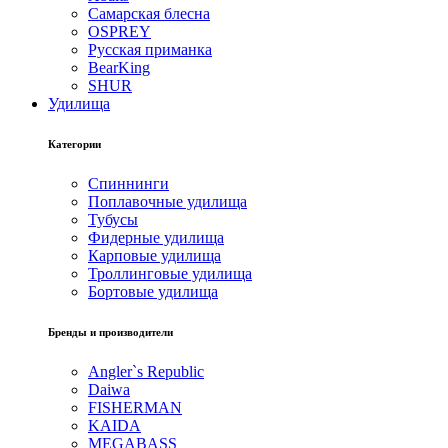
Самарская блесна
OSPREY
Русская приманка
BearKing
SHUR
Удилища
Категории
Спиннинги
Поплавочные удилища
Тубусы
Фидерные удилища
Карповые удилища
Троллинговые удилища
Бортовые удилища
Бренды и производители
Angler`s Republic
Daiwa
FISHERMAN
KAIDA
MEGABASS