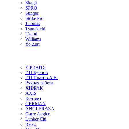
Skagit
SPRO
Stinger
Strike Pro
Thomas
Tsunekichi
Usami
Williams
Yo-Zuri
ZIPBAITS
ИП Бубнов
ИП Платов А.В.
Ручная работа
ХИЖАК
AXIS
Контакт
GERMAN
ANGLERAZA
Garry Angler
Lunker Citi
Relax