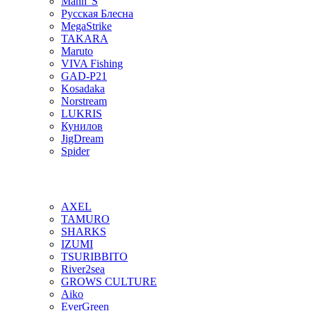
Mann"S
Русская Блесна
MegaStrike
TAKARA
Maruto
VIVA Fishing
GAD-P21
Kosadaka
Norstream
LUKRIS
Кунилов
JigDream
Spider
AXEL
TAMURO
SHARKS
IZUMI
TSURIBBITO
River2sea
GROWS CULTURE
Aiko
EverGreen