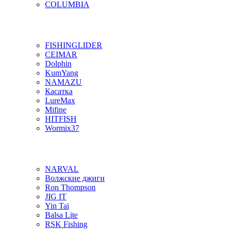
COLUMBIA
FISHINGLIDER
CEIMAR
Dolphin
KumYang
NAMAZU
Касатка
LureMax
Mifine
HITFISH
Wormix37
NARVAL
Волжские джиги
Ron Thompson
JIG IT
Yin Tai
Balsa Lite
RSK Fishing