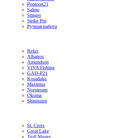
Pontoon21
Salmo
Stinger
Strike Pro
Ручная работа
Relax
Albatros
Amundson
VIVA Fishing
GAD-P21
Kosadaka
Maximus
Norstream
Okuma
Shinigami
St. Croix
Great Lake
Troll Master