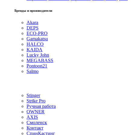
Бренды и производители
Akara
DEPS
ECO-PRO
Gamakatsu
HALCO
KAIDA
Lucky John
MEGABASS
Pontoon21
Salmo
Stinger
Strike Pro
Ручная работа
OWNER
AXIS
Смоленск
Контакт
СпинКастинг