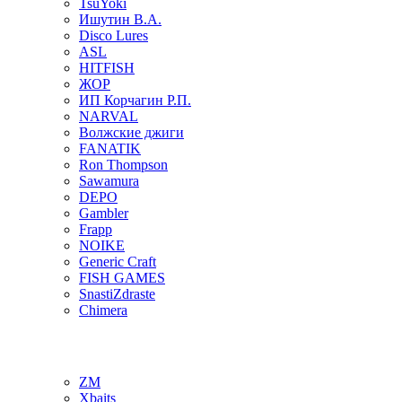
TsuYoki
Ишутин В.А.
Disco Lures
ASL
HITFISH
ЖОР
ИП Корчагин Р.П.
NARVAL
Волжские джиги
FANATIK
Ron Thompson
Sawamura
DEPO
Gambler
Frapp
NOIKE
Generic Craft
FISH GAMES
SnastiZdraste
Chimera
ZM
Xbaits