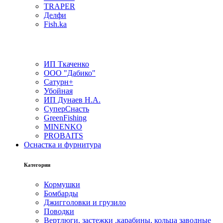
TRAPER
Делфи
Fish.ka
ИП Ткаченко
ООО "Дабико"
Сатурн+
Убойная
ИП Дунаев Н.А.
СуперСнасть
GreenFishing
MINENKO
PROBAITS
Оснастка и фурнитура
Категории
Кормушки
Бомбарды
Джигголовки и грузило
Поводки
Вертлюги, застежки ,карабины, кольца заводные