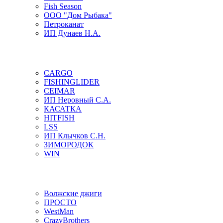
Fish Season
ООО "Дом Рыбака"
Петроканат
ИП Дунаев Н.А.
CARGO
FISHINGLIDER
CEIMAR
ИП Неровный С.А.
КАСАТКА
HITFISH
LSS
ИП Клычков С.Н.
ЗИМОРОДОК
WIN
Волжские джиги
ПРОСТО
WestMan
CrazyBrothers