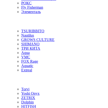
РОКС
Fly Fisherman
Элементаль
TSURIBBITO
Nautilus
GROWS CULTURE
SHIMANO
ТРИ КИТА
Aqua
VMC
FOX Rage
Aquatic
Extreal
Torvi
Yoshi Onyx
ZETRIX
Dolphin
HITFISH