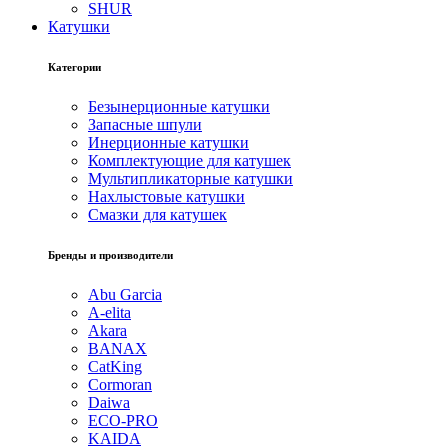
SHUR
Катушки
Категории
Безынерционные катушки
Запасные шпули
Инерционные катушки
Комплектующие для катушек
Мультипликаторные катушки
Нахлыстовые катушки
Смазки для катушек
Бренды и производители
Abu Garcia
A-elita
Akara
BANAX
CatKing
Cormoran
Daiwa
ECO-PRO
KAIDA