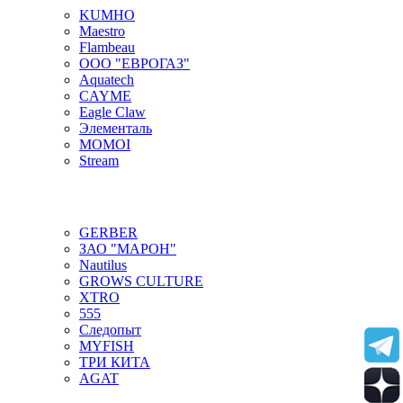
KUMHO
Maestro
Flambeau
ООО "ЕВРОГАЗ"
Aquatech
CAYME
Eagle Claw
Элементаль
MOMOI
Stream
GERBER
ЗАО "МАРОН"
Nautilus
GROWS CULTURE
XTRO
555
Следопыт
MYFISH
ТРИ КИТА
AGAT