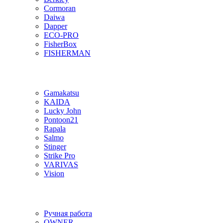
Cormoran
Daiwa
Dapper
ECO-PRO
FisherBox
FISHERMAN
Gamakatsu
KAIDA
Lucky John
Pontoon21
Rapala
Salmo
Stinger
Strike Pro
VARIVAS
Vision
Ручная работа
OWNER