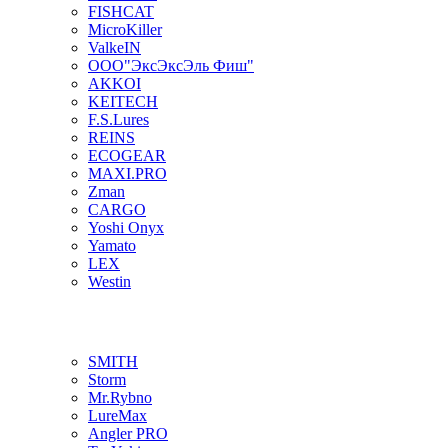
FISHCAT
MicroKiller
ValkeIN
ООО"ЭксЭксЭль Фиш"
AKKOI
KEITECH
F.S.Lures
REINS
ECOGEAR
MAXI.PRO
Zman
CARGO
Yoshi Onyx
Yamato
LEX
Westin
SMITH
Storm
Mr.Rybno
LureMax
Angler PRO