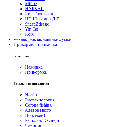
Mifine
NARVAL
Ron Thompson
ИП Шабалин Д.Е.
SnastiZdraste
Yin Tai
Roix
Чехлы, рюкзаки,ящики,сумки
Прикормка и наживка
Категории
Наживка
Прикормка
Бренды и производители
Norfin
Биотехнология
Corona fishing
Клевое место
Подсекай!
Рыболов-Эксперт
Чемпион