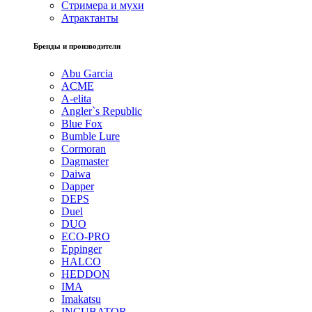
Стримера и мухи
Атрактанты
Бренды и производители
Abu Garcia
ACME
A-elita
Angler`s Republic
Blue Fox
Bumble Lure
Cormoran
Dagmaster
Daiwa
Dapper
DEPS
Duel
DUO
ECO-PRO
Eppinger
HALCO
HEDDON
IMA
Imakatsu
INCUBATOR