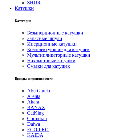
SHUR
Катушки
Категории
Безынерционные катушки
Запасные шпули
Инерционные катушки
Комплектующие для катушек
Мультипликаторные катушки
Нахлыстовые катушки
Смазки для катушек
Бренды и производители
Abu Garcia
A-elita
Akara
BANAX
CatKing
Cormoran
Daiwa
ECO-PRO
KAIDA