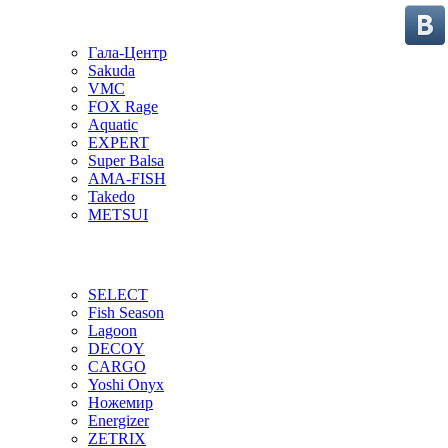
Гала-Центр
Sakuda
VMC
FOX Rage
Aquatic
EXPERT
Super Balsa
AMA-FISH
Takedo
METSUI
SELECT
Fish Season
Lagoon
DECOY
CARGO
Yoshi Onyx
Ножемир
Energizer
ZETRIX