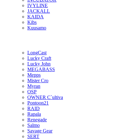
IVYLINE
JACKALL
KAIDA
Kibs
Kuusamo
LongCast
Lucky Craft
Lucky John
MEGABASS
Mepps
Mister Cro
Myran
OSP
OWNER C`ultiva
Pontoon21
RAID
Rapala
Renegade
Salmo
Savage Gear
SERT