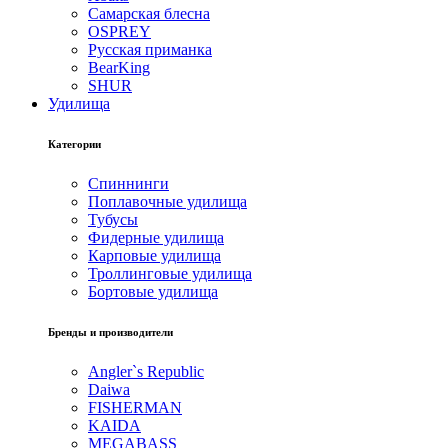
Самарская блесна
OSPREY
Русская приманка
BearKing
SHUR
Удилища
Категории
Спиннинги
Поплавочные удилища
Тубусы
Фидерные удилища
Карповые удилища
Троллинговые удилища
Бортовые удилища
Бренды и производители
Angler`s Republic
Daiwa
FISHERMAN
KAIDA
MEGABASS