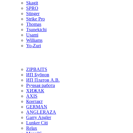
Skagit
SPRO
Stinger
Strike Pro
Thomas
Tsunekichi
Usami
Williams
Yo-Zuri
ZIPBAITS
ИП Бубнов
ИП Платов А.В.
Ручная работа
ХИЖАК
AXIS
Контакт
GERMAN
ANGLERAZA
Garry Angler
Lunker Citi
Relax