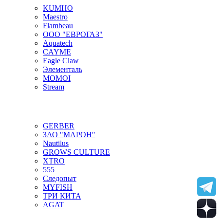
KUMHO
Maestro
Flambeau
ООО "ЕВРОГАЗ"
Aquatech
CAYME
Eagle Claw
Элементаль
MOMOI
Stream
GERBER
ЗАО "МАРОН"
Nautilus
GROWS CULTURE
XTRO
555
Следопыт
MYFISH
ТРИ КИТА
AGAT