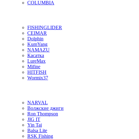
COLUMBIA
FISHINGLIDER
CEIMAR
Dolphin
KumYang
NAMAZU
Касатка
LureMax
Mifine
HITFISH
Wormix37
NARVAL
Волжские джиги
Ron Thompson
JIG IT
Yin Tai
Balsa Lite
RSK Fishing