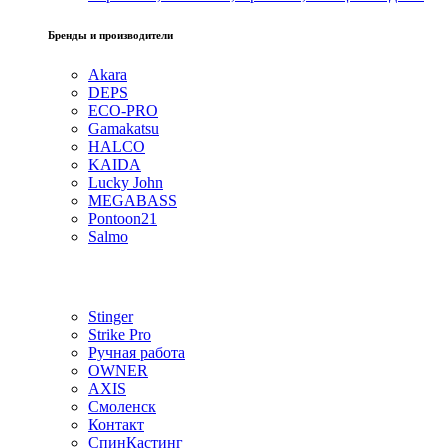
Бренды и производители
Akara
DEPS
ECO-PRO
Gamakatsu
HALCO
KAIDA
Lucky John
MEGABASS
Pontoon21
Salmo
Stinger
Strike Pro
Ручная работа
OWNER
AXIS
Смоленск
Контакт
СпинКастинг