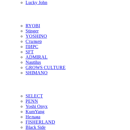
Lucky John
RYOBI
Stinger
YOSHINO
Сталкер
ПИРС
SFT
ADMIRAL
Nautilus
GROWS CULTURE
SHIMANO
SELECT
PENN
Yoshi Onyx
KumYang
Нельма
FISHERLAND
Black Side