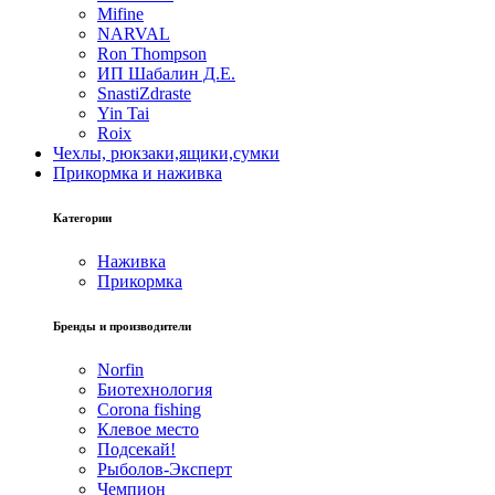
Mifine
NARVAL
Ron Thompson
ИП Шабалин Д.Е.
SnastiZdraste
Yin Tai
Roix
Чехлы, рюкзаки,ящики,сумки
Прикормка и наживка
Категории
Наживка
Прикормка
Бренды и производители
Norfin
Биотехнология
Corona fishing
Клевое место
Подсекай!
Рыболов-Эксперт
Чемпион