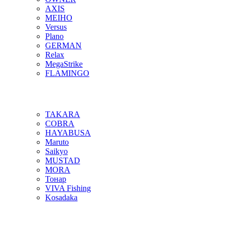
AXIS
MEIHO
Versus
Plano
GERMAN
Relax
MegaStrike
FLAMINGO
TAKARA
COBRA
HAYABUSA
Maruto
Saikyo
MUSTAD
MORA
Тонар
VIVA Fishing
Kosadaka