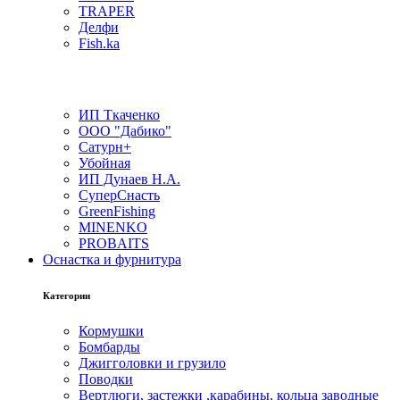
TRAPER
Делфи
Fish.ka
ИП Ткаченко
ООО "Дабико"
Сатурн+
Убойная
ИП Дунаев Н.А.
СуперСнасть
GreenFishing
MINENKO
PROBAITS
Оснастка и фурнитура
Категории
Кормушки
Бомбарды
Джигголовки и грузило
Поводки
Вертлюги, застежки ,карабины, кольца заводные