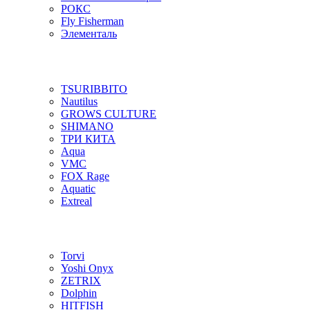
РОКС
Fly Fisherman
Элементаль
TSURIBBITO
Nautilus
GROWS CULTURE
SHIMANO
ТРИ КИТА
Aqua
VMC
FOX Rage
Aquatic
Extreal
Torvi
Yoshi Onyx
ZETRIX
Dolphin
HITFISH