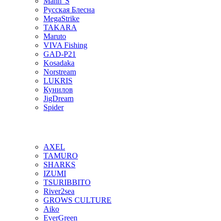
Mann"S
Русская Блесна
MegaStrike
TAKARA
Maruto
VIVA Fishing
GAD-P21
Kosadaka
Norstream
LUKRIS
Кунилов
JigDream
Spider
AXEL
TAMURO
SHARKS
IZUMI
TSURIBBITO
River2sea
GROWS CULTURE
Aiko
EverGreen