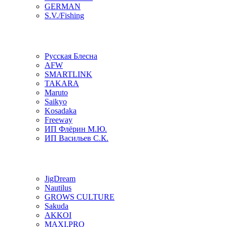
GERMAN
S.V./Fishing
Русская Блесна
AFW
SMARTLINK
TAKARA
Maruto
Saikyo
Kosadaka
Freeway
ИП Флёрин М.Ю.
ИП Васильев С.К.
JigDream
Nautilus
GROWS CULTURE
Sakuda
AKKOI
MAXI.PRO