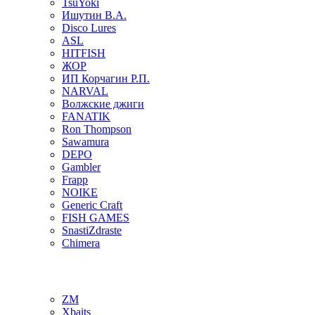
TsuYoki
Ишутин В.А.
Disco Lures
ASL
HITFISH
ЖОР
ИП Корчагин Р.П.
NARVAL
Волжские джиги
FANATIK
Ron Thompson
Sawamura
DEPO
Gambler
Frapp
NOIKE
Generic Craft
FISH GAMES
SnastiZdraste
Chimera
ZM
Xbaits