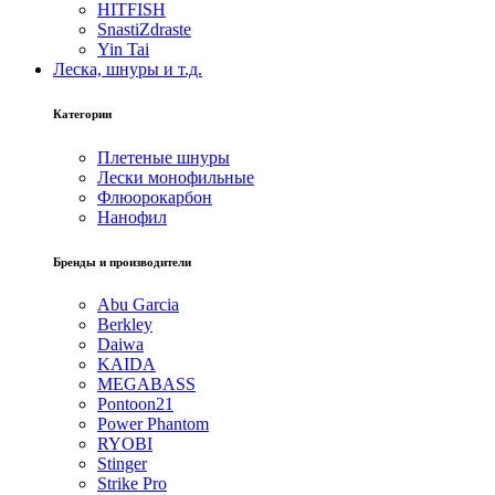
HITFISH
SnastiZdraste
Yin Tai
Леска, шнуры и т.д.
Категории
Плетеные шнуры
Лески монофильные
Флюорокарбон
Нанофил
Бренды и производители
Abu Garcia
Berkley
Daiwa
KAIDA
MEGABASS
Pontoon21
Power Phantom
RYOBI
Stinger
Strike Pro