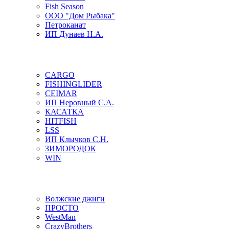
Fish Season
ООО "Дом Рыбака"
Петроканат
ИП Дунаев Н.А.
CARGO
FISHINGLIDER
CEIMAR
ИП Неровный С.А.
КАСАТКА
HITFISH
LSS
ИП Клычков С.Н.
ЗИМОРОДОК
WIN
Волжские джиги
ПРОСТО
WestMan
CrazyBrothers