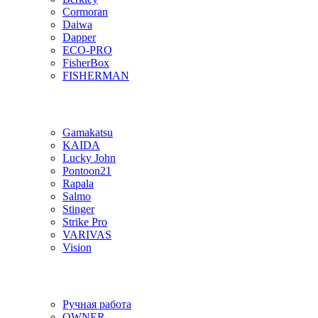
Cormoran
Daiwa
Dapper
ECO-PRO
FisherBox
FISHERMAN
Gamakatsu
KAIDA
Lucky John
Pontoon21
Rapala
Salmo
Stinger
Strike Pro
VARIVAS
Vision
Ручная работа
OWNER