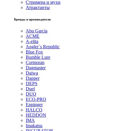
Стримера и мухи
Атрактанты
Бренды и производители
Abu Garcia
ACME
A-elita
Angler`s Republic
Blue Fox
Bumble Lure
Cormoran
Dagmaster
Daiwa
Dapper
DEPS
Duel
DUO
ECO-PRO
Eppinger
HALCO
HEDDON
IMA
Imakatsu
INCUBATOR