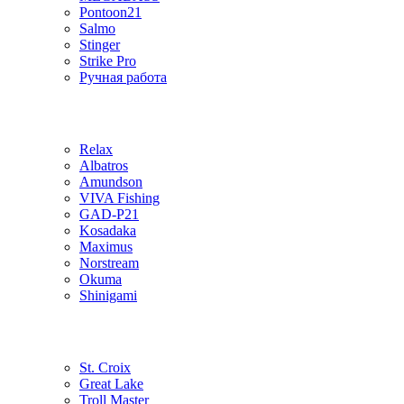
Pontoon21
Salmo
Stinger
Strike Pro
Ручная работа
Relax
Albatros
Amundson
VIVA Fishing
GAD-P21
Kosadaka
Maximus
Norstream
Okuma
Shinigami
St. Croix
Great Lake
Troll Master