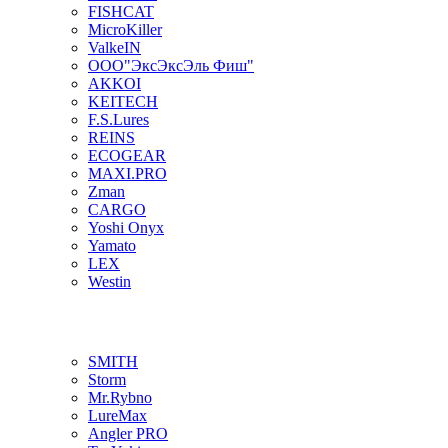
FISHCAT
MicroKiller
ValkeIN
ООО"ЭксЭксЭль Фиш"
AKKOI
KEITECH
F.S.Lures
REINS
ECOGEAR
MAXI.PRO
Zman
CARGO
Yoshi Onyx
Yamato
LEX
Westin
SMITH
Storm
Mr.Rybno
LureMax
Angler PRO