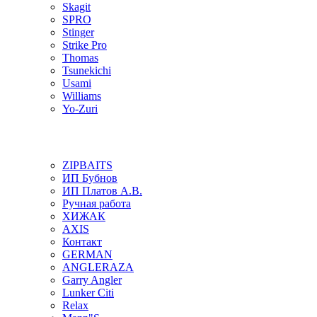
Skagit
SPRO
Stinger
Strike Pro
Thomas
Tsunekichi
Usami
Williams
Yo-Zuri
ZIPBAITS
ИП Бубнов
ИП Платов А.В.
Ручная работа
ХИЖАК
AXIS
Контакт
GERMAN
ANGLERAZA
Garry Angler
Lunker Citi
Relax