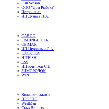
Fish Season
ООО "Дом Рыбака"
Петроканат
ИП Дунаев Н.А.
CARGO
FISHINGLIDER
CEIMAR
ИП Неровный С.А.
КАСАТКА
HITFISH
LSS
ИП Клычков С.Н.
ЗИМОРОДОК
WIN
Волжские джиги
ПРОСТО
WestMan
CrazyBrothers