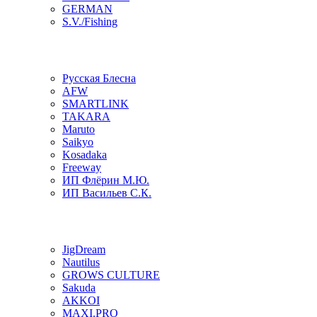
GERMAN
S.V./Fishing
Русская Блесна
AFW
SMARTLINK
TAKARA
Maruto
Saikyo
Kosadaka
Freeway
ИП Флёрин М.Ю.
ИП Васильев С.К.
JigDream
Nautilus
GROWS CULTURE
Sakuda
AKKOI
MAXI.PRO