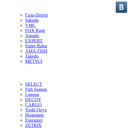
Гала-Центр
Sakuda
VMC
FOX Rage
Aquatic
EXPERT
Super Balsa
AMA-FISH
Takedo
METSUI
SELECT
Fish Season
Lagoon
DECOY
CARGO
Yoshi Onyx
Ножемир
Energizer
ZETRIX