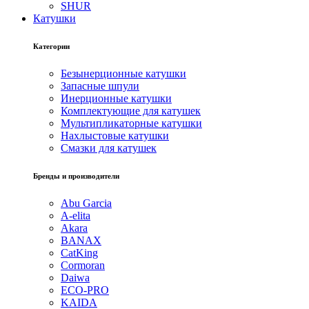
SHUR
Катушки
Категории
Безынерционные катушки
Запасные шпули
Инерционные катушки
Комплектующие для катушек
Мультипликаторные катушки
Нахлыстовые катушки
Смазки для катушек
Бренды и производители
Abu Garcia
A-elita
Akara
BANAX
CatKing
Cormoran
Daiwa
ECO-PRO
KAIDA