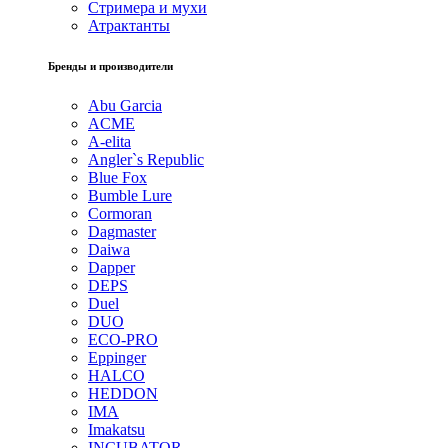
Стримера и мухи
Атрактанты
Бренды и производители
Abu Garcia
ACME
A-elita
Angler`s Republic
Blue Fox
Bumble Lure
Cormoran
Dagmaster
Daiwa
Dapper
DEPS
Duel
DUO
ECO-PRO
Eppinger
HALCO
HEDDON
IMA
Imakatsu
INCUBATOR