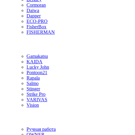
Cormoran
Daiwa
Dapper
ECO-PRO
FisherBox
FISHERMAN
Gamakatsu
KAIDA
Lucky John
Pontoon21
Rapala
Salmo
Stinger
Strike Pro
VARIVAS
Vision
Ручная работа
OWNER