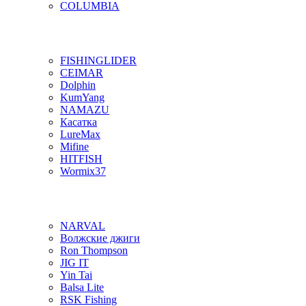
COLUMBIA
FISHINGLIDER
CEIMAR
Dolphin
KumYang
NAMAZU
Касатка
LureMax
Mifine
HITFISH
Wormix37
NARVAL
Волжские джиги
Ron Thompson
JIG IT
Yin Tai
Balsa Lite
RSK Fishing