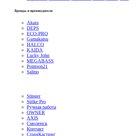
Бренды и производители
Akara
DEPS
ECO-PRO
Gamakatsu
HALCO
KAIDA
Lucky John
MEGABASS
Pontoon21
Salmo
Stinger
Strike Pro
Ручная работа
OWNER
AXIS
Смоленск
Контакт
СпинКастинг