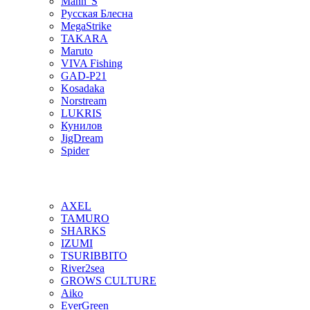
Mann"S
Русская Блесна
MegaStrike
TAKARA
Maruto
VIVA Fishing
GAD-P21
Kosadaka
Norstream
LUKRIS
Кунилов
JigDream
Spider
AXEL
TAMURO
SHARKS
IZUMI
TSURIBBITO
River2sea
GROWS CULTURE
Aiko
EverGreen