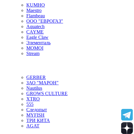
KUMHO
Maestro
Flambeau
ООО "ЕВРОГАЗ"
Aquatech
CAYME
Eagle Claw
Элементаль
MOMOI
Stream
GERBER
ЗАО "МАРОН"
Nautilus
GROWS CULTURE
XTRO
555
Следопыт
MYFISH
ТРИ КИТА
AGAT