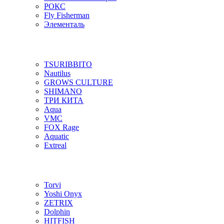
РОКС
Fly Fisherman
Элементаль
TSURIBBITO
Nautilus
GROWS CULTURE
SHIMANO
ТРИ КИТА
Aqua
VMC
FOX Rage
Aquatic
Extreal
Torvi
Yoshi Onyx
ZETRIX
Dolphin
HITFISH