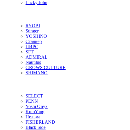
Lucky John
RYOBI
Stinger
YOSHINO
Сталкер
ПИРС
SFT
ADMIRAL
Nautilus
GROWS CULTURE
SHIMANO
SELECT
PENN
Yoshi Onyx
KumYang
Нельма
FISHERLAND
Black Side