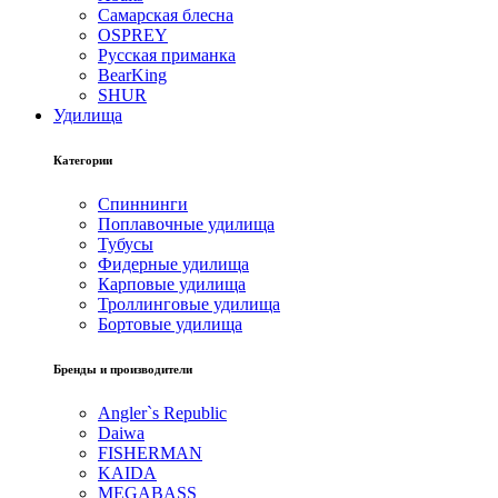
Самарская блесна
OSPREY
Русская приманка
BearKing
SHUR
Удилища
Категории
Спиннинги
Поплавочные удилища
Тубусы
Фидерные удилища
Карповые удилища
Троллинговые удилища
Бортовые удилища
Бренды и производители
Angler`s Republic
Daiwa
FISHERMAN
KAIDA
MEGABASS