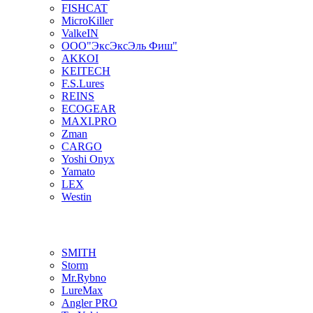
FISHCAT
MicroKiller
ValkeIN
ООО"ЭксЭксЭль Фиш"
AKKOI
KEITECH
F.S.Lures
REINS
ECOGEAR
MAXI.PRO
Zman
CARGO
Yoshi Onyx
Yamato
LEX
Westin
SMITH
Storm
Mr.Rybno
LureMax
Angler PRO