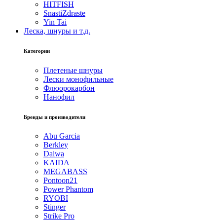
HITFISH
SnastiZdraste
Yin Tai
Леска, шнуры и т.д.
Категории
Плетеные шнуры
Лески монофильные
Флюорокарбон
Нанофил
Бренды и производители
Abu Garcia
Berkley
Daiwa
KAIDA
MEGABASS
Pontoon21
Power Phantom
RYOBI
Stinger
Strike Pro