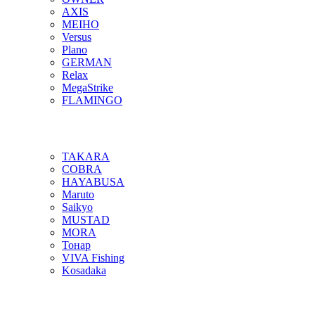
AXIS
MEIHO
Versus
Plano
GERMAN
Relax
MegaStrike
FLAMINGO
TAKARA
COBRA
HAYABUSA
Maruto
Saikyo
MUSTAD
MORA
Тонар
VIVA Fishing
Kosadaka