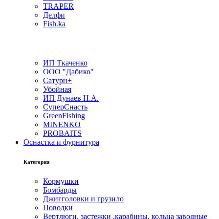
TRAPER
Делфи
Fish.ka
ИП Ткаченко
ООО "Дабико"
Сатурн+
Убойная
ИП Дунаев Н.А.
СуперСнасть
GreenFishing
MINENKO
PROBAITS
Оснастка и фурнитура
Категории
Кормушки
Бомбарды
Джигголовки и грузило
Поводки
Вертлюги, застежки ,карабины, кольца заводные