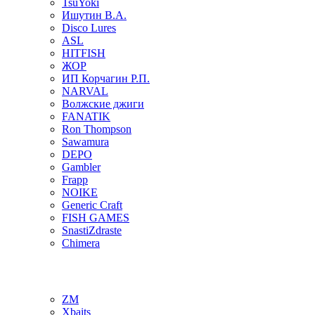
TsuYoki
Ишутин В.А.
Disco Lures
ASL
HITFISH
ЖОР
ИП Корчагин Р.П.
NARVAL
Волжские джиги
FANATIK
Ron Thompson
Sawamura
DEPO
Gambler
Frapp
NOIKE
Generic Craft
FISH GAMES
SnastiZdraste
Chimera
ZM
Xbaits