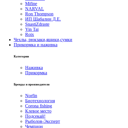
Mifine
NARVAL
Ron Thompson
ИП Шабалин Д.Е.
SnastiZdraste
Yin Tai
Roix
Чехлы, рюкзаки,ящики,сумки
Прикормка и наживка
Категории
Наживка
Прикормка
Бренды и производители
Norfin
Биотехнология
Corona fishing
Клевое место
Подсекай!
Рыболов-Эксперт
Чемпион