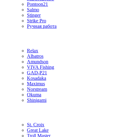
Pontoon21
Salmo
Stinger
Strike Pro
Ручная работа
Relax
Albatros
Amundson
VIVA Fishing
GAD-P21
Kosadaka
Maximus
Norstream
Okuma
Shinigami
St. Croix
Great Lake
Troll Master