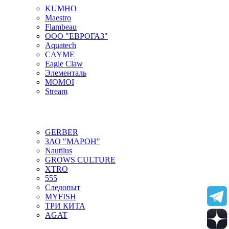
KUMHO
Maestro
Flambeau
ООО "ЕВРОГАЗ"
Aquatech
CAYME
Eagle Claw
Элементаль
MOMOI
Stream
GERBER
ЗАО "МАРОН"
Nautilus
GROWS CULTURE
XTRO
555
Следопыт
MYFISH
ТРИ КИТА
AGAT