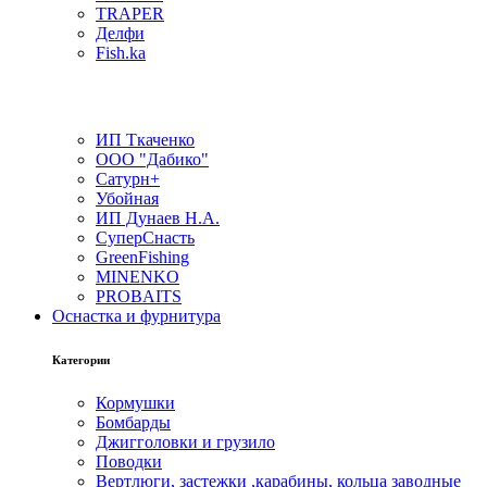
TRAPER
Делфи
Fish.ka
ИП Ткаченко
ООО "Дабико"
Сатурн+
Убойная
ИП Дунаев Н.А.
СуперСнасть
GreenFishing
MINENKO
PROBAITS
Оснастка и фурнитура
Категории
Кормушки
Бомбарды
Джигголовки и грузило
Поводки
Вертлюги, застежки ,карабины, кольца заводные