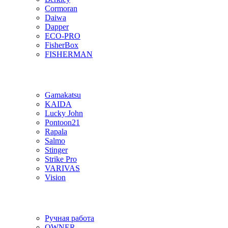
Cormoran
Daiwa
Dapper
ECO-PRO
FisherBox
FISHERMAN
Gamakatsu
KAIDA
Lucky John
Pontoon21
Rapala
Salmo
Stinger
Strike Pro
VARIVAS
Vision
Ручная работа
OWNER