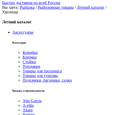
Быстро доставим по всей России
Вы здесь:
Рыбалка
/
Рыболовные товары
/
Летний каталог
/
Удилища
Летний каталог
Аксессуары
Категории
Коробки
Крючки
Стойки
Поплавки
Товары для троллинга
Товары для туризма
Подсачеки, багорики, садки
Бренды и производители
Abu Garcia
A-elita
Akara
Berkley