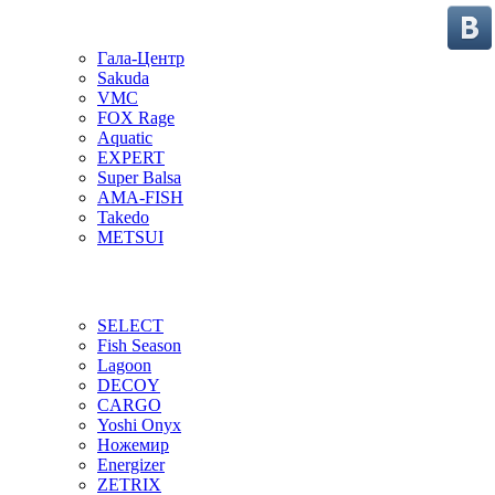
Гала-Центр
Sakuda
VMC
FOX Rage
Aquatic
EXPERT
Super Balsa
AMA-FISH
Takedo
METSUI
SELECT
Fish Season
Lagoon
DECOY
CARGO
Yoshi Onyx
Ножемир
Energizer
ZETRIX