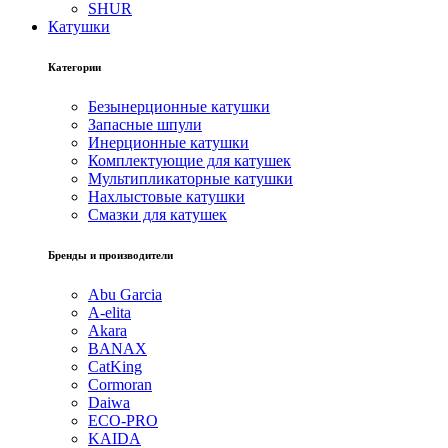
SHUR
Катушки
Категории
Безынерционные катушки
Запасные шпули
Инерционные катушки
Комплектующие для катушек
Мультипликаторные катушки
Нахлыстовые катушки
Смазки для катушек
Бренды и производители
Abu Garcia
A-elita
Akara
BANAX
CatKing
Cormoran
Daiwa
ECO-PRO
KAIDA