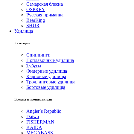
Самарская блесна
OSPREY
Русская приманка
BearKing
SHUR
Удилища
Категории
Спиннинги
Поплавочные удилища
Тубусы
Фидерные удилища
Карповые удилища
Троллинговые удилища
Бортовые удилища
Бренды и производители
Angler`s Republic
Daiwa
FISHERMAN
KAIDA
MEGABASS