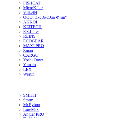
FISHCAT
MicroKiller
ValkeIN
ООО"ЭксЭксЭль Фиш"
AKKOI
KEITECH
F.S.Lures
REINS
ECOGEAR
MAXI.PRO
Zman
CARGO
Yoshi Onyx
Yamato
LEX
Westin
SMITH
Storm
Mr.Rybno
LureMax
Angler PRO