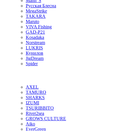
Mann"S
Русская Блесна
MegaStrike
TAKARA
Maruto
VIVA Fishing
GAD-P21
Kosadaka
Norstream
LUKRIS
Кунилов
JigDream
Spider
AXEL
TAMURO
SHARKS
IZUMI
TSURIBBITO
River2sea
GROWS CULTURE
Aiko
EverGreen