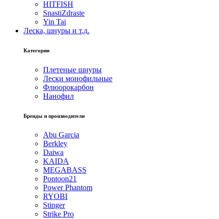
HITFISH
SnastiZdraste
Yin Tai
Леска, шнуры и т.д.
Категории
Плетеные шнуры
Лески монофильные
Флюорокарбон
Нанофил
Бренды и производители
Abu Garcia
Berkley
Daiwa
KAIDA
MEGABASS
Pontoon21
Power Phantom
RYOBI
Stinger
Strike Pro