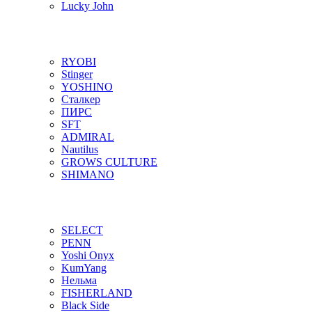
Lucky John
RYOBI
Stinger
YOSHINO
Сталкер
ПИРС
SFT
ADMIRAL
Nautilus
GROWS CULTURE
SHIMANO
SELECT
PENN
Yoshi Onyx
KumYang
Нельма
FISHERLAND
Black Side