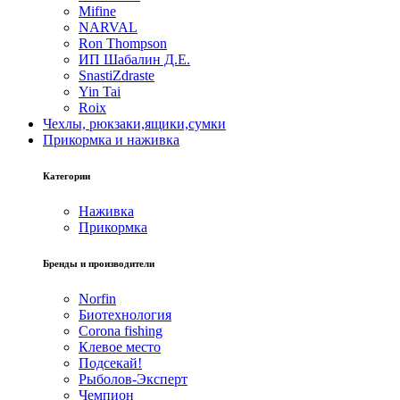
Mifine
NARVAL
Ron Thompson
ИП Шабалин Д.Е.
SnastiZdraste
Yin Tai
Roix
Чехлы, рюкзаки,ящики,сумки
Прикормка и наживка
Категории
Наживка
Прикормка
Бренды и производители
Norfin
Биотехнология
Corona fishing
Клевое место
Подсекай!
Рыболов-Эксперт
Чемпион