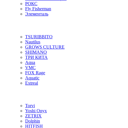
РОКС
Fly Fisherman
Элементаль
TSURIBBITO
Nautilus
GROWS CULTURE
SHIMANO
ТРИ КИТА
Aqua
VMC
FOX Rage
Aquatic
Extreal
Torvi
Yoshi Onyx
ZETRIX
Dolphin
HITFISH