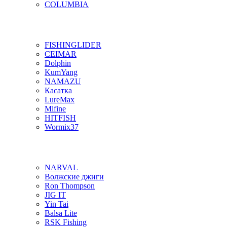
COLUMBIA
FISHINGLIDER
CEIMAR
Dolphin
KumYang
NAMAZU
Касатка
LureMax
Mifine
HITFISH
Wormix37
NARVAL
Волжские джиги
Ron Thompson
JIG IT
Yin Tai
Balsa Lite
RSK Fishing