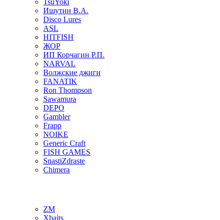
TsuYoki
Ишутин В.А.
Disco Lures
ASL
HITFISH
ЖОР
ИП Корчагин Р.П.
NARVAL
Волжские джиги
FANATIK
Ron Thompson
Sawamura
DEPO
Gambler
Frapp
NOIKE
Generic Craft
FISH GAMES
SnastiZdraste
Chimera
ZM
Xbaits