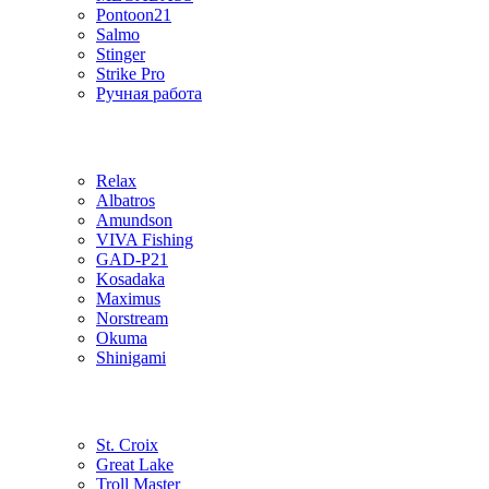
Pontoon21
Salmo
Stinger
Strike Pro
Ручная работа
Relax
Albatros
Amundson
VIVA Fishing
GAD-P21
Kosadaka
Maximus
Norstream
Okuma
Shinigami
St. Croix
Great Lake
Troll Master