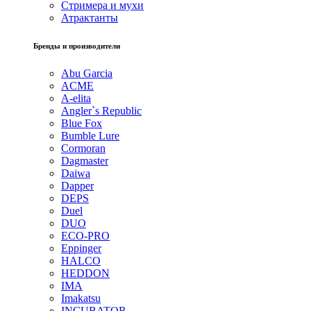
Стримера и мухи
Атрактанты
Бренды и производители
Abu Garcia
ACME
A-elita
Angler`s Republic
Blue Fox
Bumble Lure
Cormoran
Dagmaster
Daiwa
Dapper
DEPS
Duel
DUO
ECO-PRO
Eppinger
HALCO
HEDDON
IMA
Imakatsu
INCUBATOR