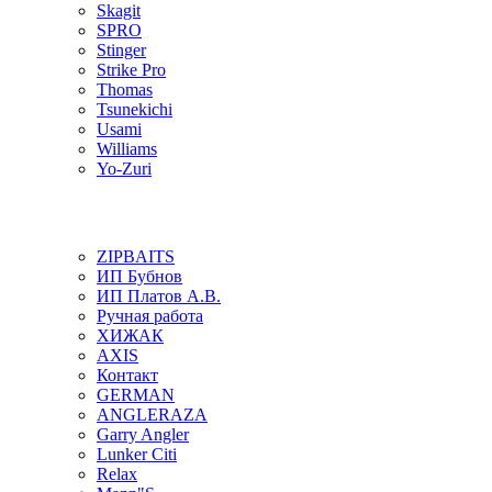
Skagit
SPRO
Stinger
Strike Pro
Thomas
Tsunekichi
Usami
Williams
Yo-Zuri
ZIPBAITS
ИП Бубнов
ИП Платов А.В.
Ручная работа
ХИЖАК
AXIS
Контакт
GERMAN
ANGLERAZA
Garry Angler
Lunker Citi
Relax