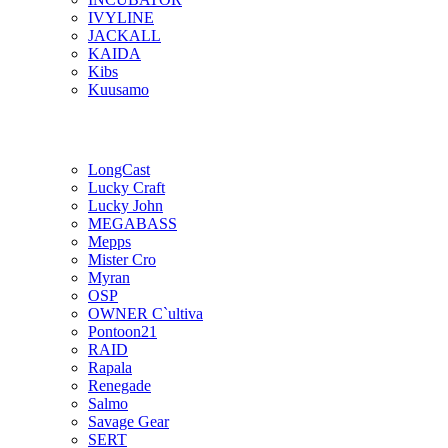
IVYLINE
JACKALL
KAIDA
Kibs
Kuusamo
LongCast
Lucky Craft
Lucky John
MEGABASS
Mepps
Mister Cro
Myran
OSP
OWNER C`ultiva
Pontoon21
RAID
Rapala
Renegade
Salmo
Savage Gear
SERT