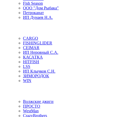
Fish Season
ООО "Дом Рыбака"
Петроканат
ИП Дунаев Н.А.
CARGO
FISHINGLIDER
CEIMAR
ИП Неровный С.А.
КАСАТКА
HITFISH
LSS
ИП Клычков С.Н.
ЗИМОРОДОК
WIN
Волжские джиги
ПРОСТО
WestMan
CrazyBrothers