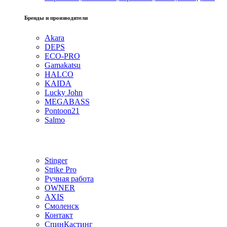
Бренды и производители
Akara
DEPS
ECO-PRO
Gamakatsu
HALCO
KAIDA
Lucky John
MEGABASS
Pontoon21
Salmo
Stinger
Strike Pro
Ручная работа
OWNER
AXIS
Смоленск
Контакт
СпинКастинг