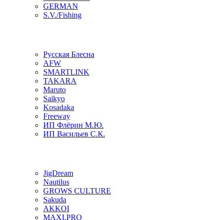
GERMAN
S.V./Fishing
Русская Блесна
AFW
SMARTLINK
TAKARA
Maruto
Saikyo
Kosadaka
Freeway
ИП Флёрин М.Ю.
ИП Васильев С.К.
JigDream
Nautilus
GROWS CULTURE
Sakuda
AKKOI
MAXI.PRO