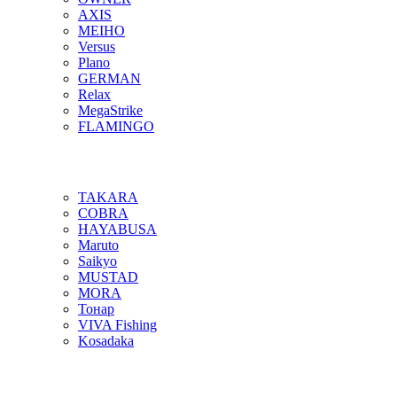
AXIS
MEIHO
Versus
Plano
GERMAN
Relax
MegaStrike
FLAMINGO
TAKARA
COBRA
HAYABUSA
Maruto
Saikyo
MUSTAD
MORA
Тонар
VIVA Fishing
Kosadaka