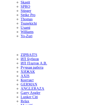
Skagit
SPRO
Stinger
Strike Pro
Thomas
Tsunekichi
Usami
Williams
Yo-Zuri
ZIPBAITS
ИП Бубнов
ИП Платов А.В.
Ручная работа
ХИЖАК
AXIS
Контакт
GERMAN
ANGLERAZA
Garry Angler
Lunker Citi
Relax