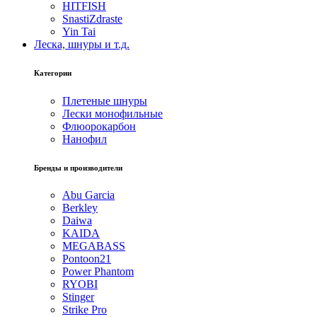
HITFISH
SnastiZdraste
Yin Tai
Леска, шнуры и т.д.
Категории
Плетеные шнуры
Лески монофильные
Флюорокарбон
Нанофил
Бренды и производители
Abu Garcia
Berkley
Daiwa
KAIDA
MEGABASS
Pontoon21
Power Phantom
RYOBI
Stinger
Strike Pro