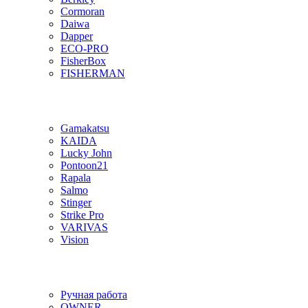
Cormoran
Daiwa
Dapper
ECO-PRO
FisherBox
FISHERMAN
Gamakatsu
KAIDA
Lucky John
Pontoon21
Rapala
Salmo
Stinger
Strike Pro
VARIVAS
Vision
Ручная работа
OWNER