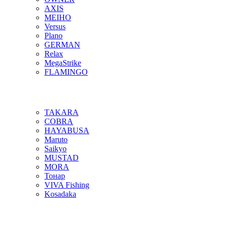
AXIS
MEIHO
Versus
Plano
GERMAN
Relax
MegaStrike
FLAMINGO
TAKARA
COBRA
HAYABUSA
Maruto
Saikyo
MUSTAD
MORA
Тонар
VIVA Fishing
Kosadaka