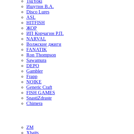
TsuYoki
Ишутин В.А.
Disco Lures
ASL
HITFISH
ЖОР
ИП Корчагин Р.П.
NARVAL
Волжские джиги
FANATIK
Ron Thompson
Sawamura
DEPO
Gambler
Frapp
NOIKE
Generic Craft
FISH GAMES
SnastiZdraste
Chimera
ZM
Xbaits