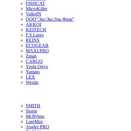
FISHCAT
MicroKiller
ValkeIN
ООО"ЭксЭксЭль Фиш"
AKKOI
KEITECH
F.S.Lures
REINS
ECOGEAR
MAXI.PRO
Zman
CARGO
Yoshi Onyx
Yamato
LEX
Westin
SMITH
Storm
Mr.Rybno
LureMax
Angler PRO