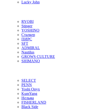
Lucky John
RYOBI
Stinger
YOSHINO
Сталкер
ПИРС
SFT
ADMIRAL
Nautilus
GROWS CULTURE
SHIMANO
SELECT
PENN
Yoshi Onyx
KumYang
Нельма
FISHERLAND
Black Side