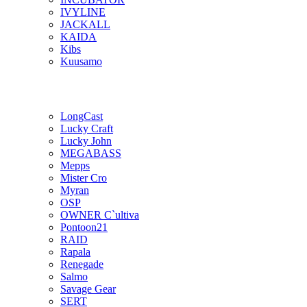
IVYLINE
JACKALL
KAIDA
Kibs
Kuusamo
LongCast
Lucky Craft
Lucky John
MEGABASS
Mepps
Mister Cro
Myran
OSP
OWNER C`ultiva
Pontoon21
RAID
Rapala
Renegade
Salmo
Savage Gear
SERT