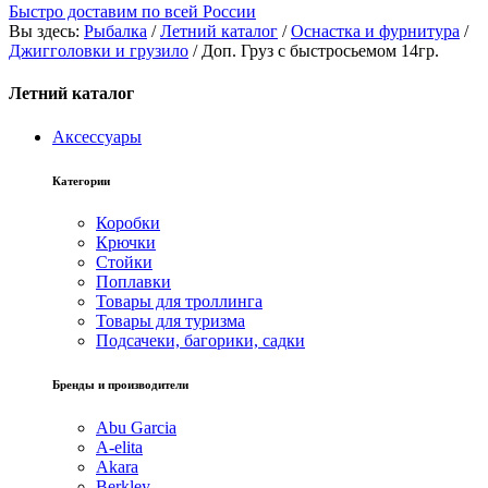
Быстро доставим по всей России
Вы здесь:
Рыбалка
/
Летний каталог
/
Оснастка и фурнитура
/
Джигголовки и грузило
/
Доп. Груз с быстросьемом 14гр.
Летний каталог
Аксессуары
Категории
Коробки
Крючки
Стойки
Поплавки
Товары для троллинга
Товары для туризма
Подсачеки, багорики, садки
Бренды и производители
Abu Garcia
A-elita
Akara
Berkley