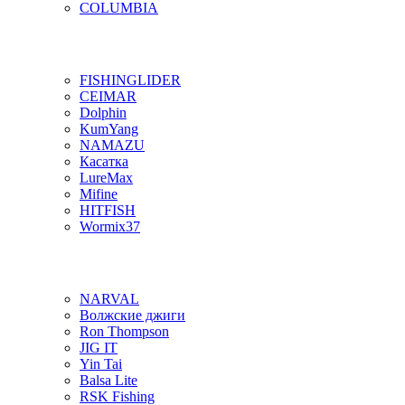
COLUMBIA
FISHINGLIDER
CEIMAR
Dolphin
KumYang
NAMAZU
Касатка
LureMax
Mifine
HITFISH
Wormix37
NARVAL
Волжские джиги
Ron Thompson
JIG IT
Yin Tai
Balsa Lite
RSK Fishing