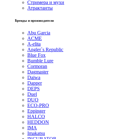
Стримера и мухи
Атрактанты
Бренды и производители
Abu Garcia
ACME
A-elita
Angler`s Republic
Blue Fox
Bumble Lure
Cormoran
Dagmaster
Daiwa
Dapper
DEPS
Duel
DUO
ECO-PRO
Eppinger
HALCO
HEDDON
IMA
Imakatsu
INCUBATOR