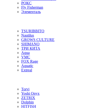
РОКС
Fly Fisherman
Элементаль
TSURIBBITO
Nautilus
GROWS CULTURE
SHIMANO
ТРИ КИТА
Aqua
VMC
FOX Rage
Aquatic
Extreal
Torvi
Yoshi Onyx
ZETRIX
Dolphin
HITFISH