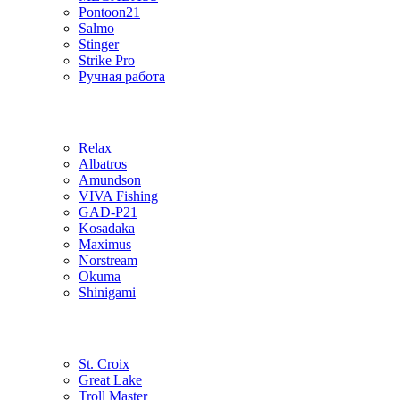
Pontoon21
Salmo
Stinger
Strike Pro
Ручная работа
Relax
Albatros
Amundson
VIVA Fishing
GAD-P21
Kosadaka
Maximus
Norstream
Okuma
Shinigami
St. Croix
Great Lake
Troll Master