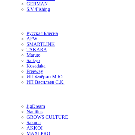
GERMAN
S.V./Fishing
Русская Блесна
AFW
SMARTLINK
TAKARA
Maruto
Saikyo
Kosadaka
Freeway
ИП Флёрин М.Ю.
ИП Васильев С.К.
JigDream
Nautilus
GROWS CULTURE
Sakuda
AKKOI
MAXI.PRO