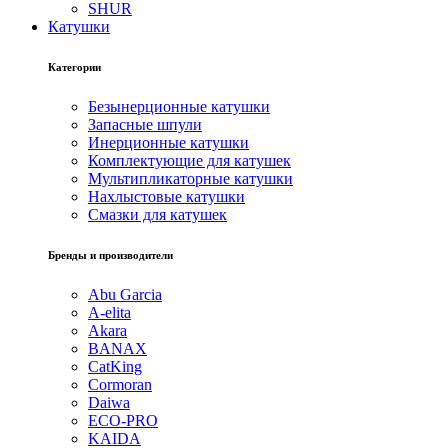
SHUR
Катушки
Категории
Безынерционные катушки
Запасные шпули
Инерционные катушки
Комплектующие для катушек
Мультипликаторные катушки
Нахлыстовые катушки
Смазки для катушек
Бренды и производители
Abu Garcia
A-elita
Akara
BANAX
CatKing
Cormoran
Daiwa
ECO-PRO
KAIDA