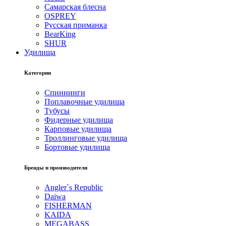
Самарская блесна
OSPREY
Русская приманка
BearKing
SHUR
Удилища
Категории
Спиннинги
Поплавочные удилища
Тубусы
Фидерные удилища
Карповые удилища
Троллинговые удилища
Бортовые удилища
Бренды и производители
Angler`s Republic
Daiwa
FISHERMAN
KAIDA
MEGABASS