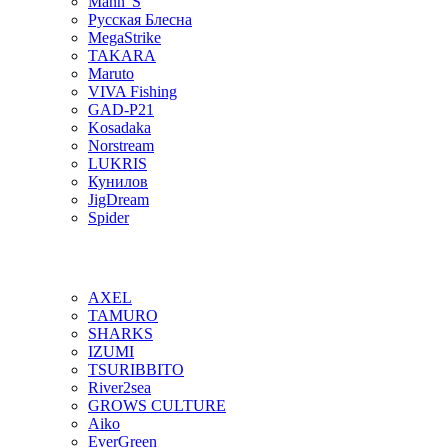
Mann"S
Русская Блесна
MegaStrike
TAKARA
Maruto
VIVA Fishing
GAD-P21
Kosadaka
Norstream
LUKRIS
Кунилов
JigDream
Spider
AXEL
TAMURO
SHARKS
IZUMI
TSURIBBITO
River2sea
GROWS CULTURE
Aiko
EverGreen