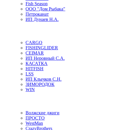
Fish Season
ООО "Дом Рыбака"
Петроканат
ИП Дунаев Н.А.
CARGO
FISHINGLIDER
CEIMAR
ИП Неровный С.А.
КАСАТКА
HITFISH
LSS
ИП Клычков С.Н.
ЗИМОРОДОК
WIN
Волжские джиги
ПРОСТО
WestMan
CrazyBrothers