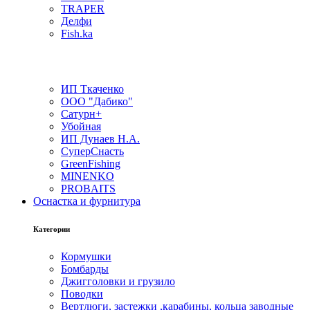
TRAPER
Делфи
Fish.ka
ИП Ткаченко
ООО "Дабико"
Сатурн+
Убойная
ИП Дунаев Н.А.
СуперСнасть
GreenFishing
MINENKO
PROBAITS
Оснастка и фурнитура
Категории
Кормушки
Бомбарды
Джигголовки и грузило
Поводки
Вертлюги, застежки ,карабины, кольца заводные