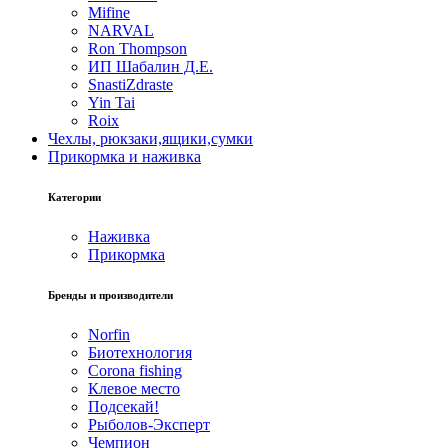
Mifine
NARVAL
Ron Thompson
ИП Шабалин Д.Е.
SnastiZdraste
Yin Tai
Roix
Чехлы, рюкзаки,ящики,сумки
Прикормка и наживка
Категории
Наживка
Прикормка
Бренды и производители
Norfin
Биотехнология
Corona fishing
Клевое место
Подсекай!
Рыболов-Эксперт
Чемпион