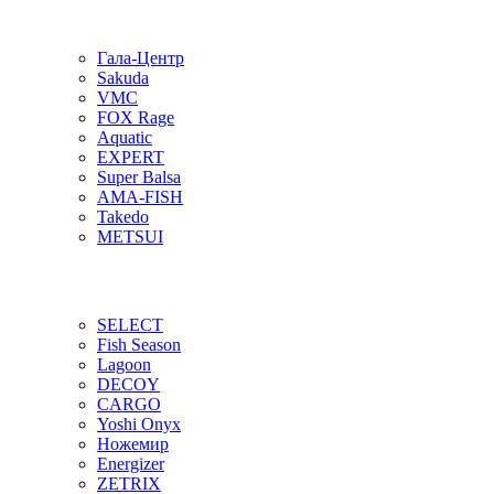
Гала-Центр
Sakuda
VMC
FOX Rage
Aquatic
EXPERT
Super Balsa
AMA-FISH
Takedo
METSUI
SELECT
Fish Season
Lagoon
DECOY
CARGO
Yoshi Onyx
Ножемир
Energizer
ZETRIX