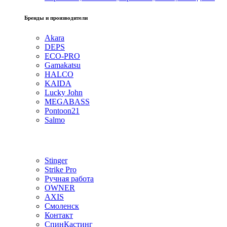
Бренды и производители
Akara
DEPS
ECO-PRO
Gamakatsu
HALCO
KAIDA
Lucky John
MEGABASS
Pontoon21
Salmo
Stinger
Strike Pro
Ручная работа
OWNER
AXIS
Смоленск
Контакт
СпинКастинг