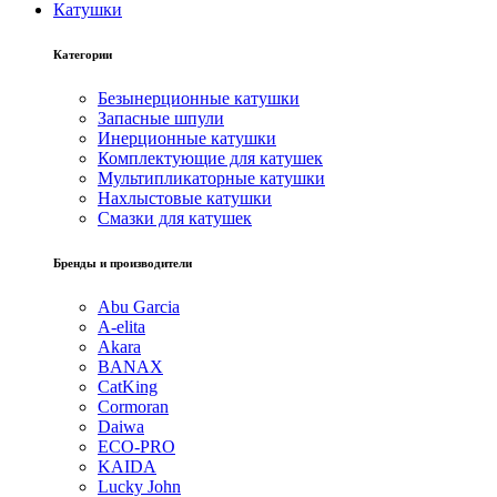
Катушки
Категории
Безынерционные катушки
Запасные шпули
Инерционные катушки
Комплектующие для катушек
Мультипликаторные катушки
Нахлыстовые катушки
Смазки для катушек
Бренды и производители
Abu Garcia
A-elita
Akara
BANAX
CatKing
Cormoran
Daiwa
ECO-PRO
KAIDA
Lucky John