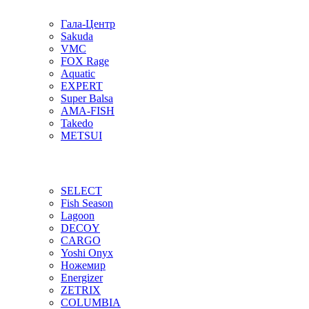
Гала-Центр
Sakuda
VMC
FOX Rage
Aquatic
EXPERT
Super Balsa
AMA-FISH
Takedo
METSUI
SELECT
Fish Season
Lagoon
DECOY
CARGO
Yoshi Onyx
Ножемир
Energizer
ZETRIX
COLUMBIA