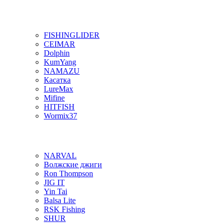
FISHINGLIDER
CEIMAR
Dolphin
KumYang
NAMAZU
Касатка
LureMax
Mifine
HITFISH
Wormix37
NARVAL
Волжские джиги
Ron Thompson
JIG IT
Yin Tai
Balsa Lite
RSK Fishing
SHUR