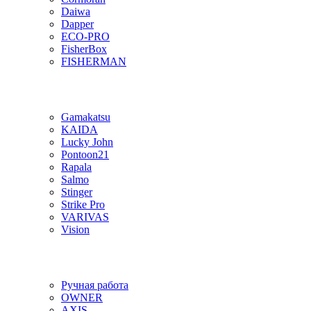
Daiwa
Dapper
ECO-PRO
FisherBox
FISHERMAN
Gamakatsu
KAIDA
Lucky John
Pontoon21
Rapala
Salmo
Stinger
Strike Pro
VARIVAS
Vision
Ручная работа
OWNER
AXIS