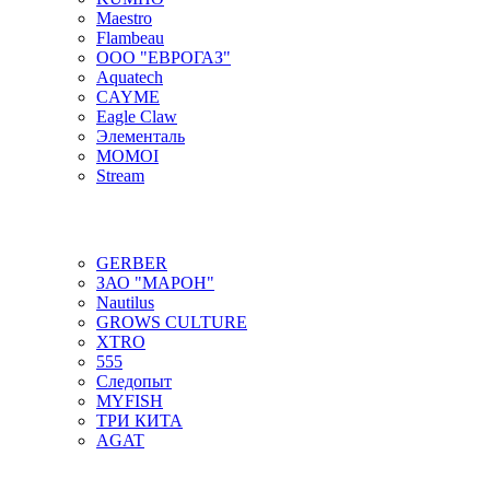
Maestro
Flambeau
ООО "ЕВРОГАЗ"
Aquatech
CAYME
Eagle Claw
Элементаль
MOMOI
Stream
GERBER
ЗАО "МАРОН"
Nautilus
GROWS CULTURE
XTRO
555
Следопыт
MYFISH
ТРИ КИТА
AGAT