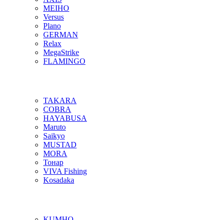
MEIHO
Versus
Plano
GERMAN
Relax
MegaStrike
FLAMINGO
TAKARA
COBRA
HAYABUSA
Maruto
Saikyo
MUSTAD
MORA
Тонар
VIVA Fishing
Kosadaka
KUMHO