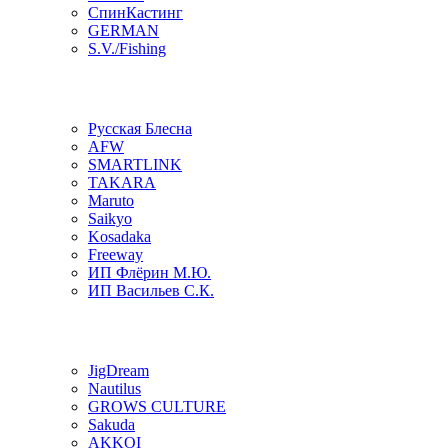
СпинКастинг
GERMAN
S.V./Fishing
Русская Блесна
AFW
SMARTLINK
TAKARA
Maruto
Saikyo
Kosadaka
Freeway
ИП Флёрин М.Ю.
ИП Васильев С.К.
JigDream
Nautilus
GROWS CULTURE
Sakuda
AKKOI