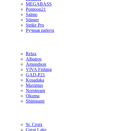
MEGABASS
Pontoon21
Salmo
Stinger
Strike Pro
Ручная работа
Relax
Albatros
Amundson
VIVA Fishing
GAD-P21
Kosadaka
Maximus
Norstream
Okuma
Shinigami
St. Croix
Great Lake