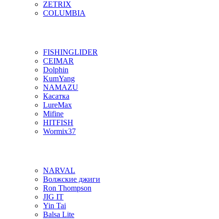
ZETRIX
COLUMBIA
FISHINGLIDER
CEIMAR
Dolphin
KumYang
NAMAZU
Касатка
LureMax
Mifine
HITFISH
Wormix37
NARVAL
Волжские джиги
Ron Thompson
JIG IT
Yin Tai
Balsa Lite