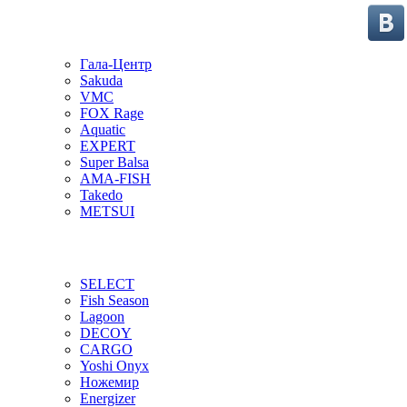
Гала-Центр
Sakuda
VMC
FOX Rage
Aquatic
EXPERT
Super Balsa
AMA-FISH
Takedo
METSUI
SELECT
Fish Season
Lagoon
DECOY
CARGO
Yoshi Onyx
Ножемир
Energizer