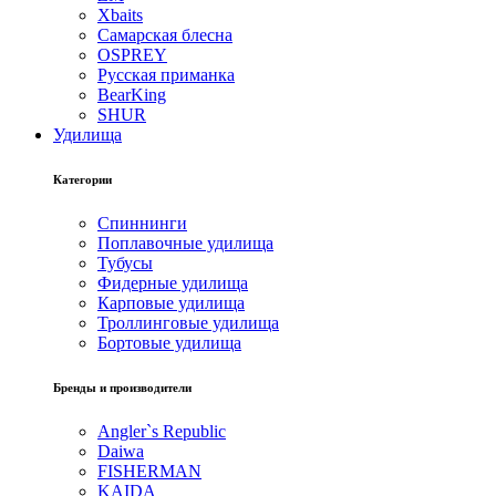
Xbaits
Самарская блесна
OSPREY
Русская приманка
BearKing
SHUR
Удилища
Категории
Спиннинги
Поплавочные удилища
Тубусы
Фидерные удилища
Карповые удилища
Троллинговые удилища
Бортовые удилища
Бренды и производители
Angler`s Republic
Daiwa
FISHERMAN
KAIDA