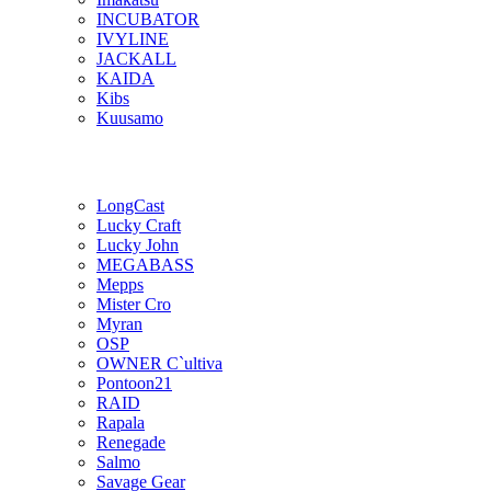
INCUBATOR
IVYLINE
JACKALL
KAIDA
Kibs
Kuusamo
LongCast
Lucky Craft
Lucky John
MEGABASS
Mepps
Mister Cro
Myran
OSP
OWNER C`ultiva
Pontoon21
RAID
Rapala
Renegade
Salmo
Savage Gear