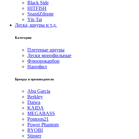
Black Side
HITFISH
SnastiZdraste
Yin Tai
Леска, шнуры и т.д.
Категории
Плетеные шнуры
Лески монофильные
Флюорокарбон
Нанофил
Бренды и производители
Abu Garcia
Berkley
Daiwa
KAIDA
MEGABASS
Pontoon21
Power Phantom
RYOBI
Stinger