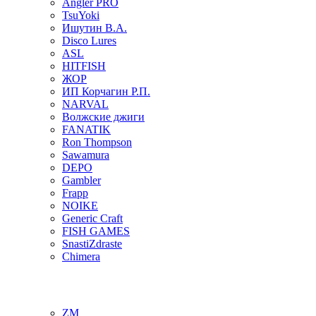
Angler PRO
TsuYoki
Ишутин В.А.
Disco Lures
ASL
HITFISH
ЖОР
ИП Корчагин Р.П.
NARVAL
Волжские джиги
FANATIK
Ron Thompson
Sawamura
DEPO
Gambler
Frapp
NOIKE
Generic Craft
FISH GAMES
SnastiZdraste
Chimera
ZM