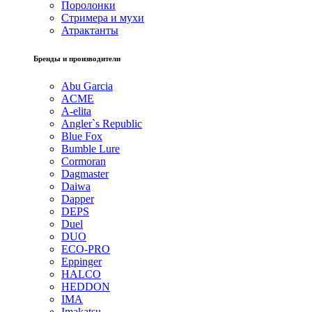
Поролонки
Стримера и мухи
Атрактанты
Бренды и производители
Abu Garcia
ACME
A-elita
Angler`s Republic
Blue Fox
Bumble Lure
Cormoran
Dagmaster
Daiwa
Dapper
DEPS
Duel
DUO
ECO-PRO
Eppinger
HALCO
HEDDON
IMA
Imakatsu