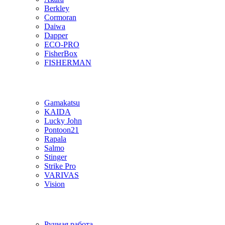
Berkley
Cormoran
Daiwa
Dapper
ECO-PRO
FisherBox
FISHERMAN
Gamakatsu
KAIDA
Lucky John
Pontoon21
Rapala
Salmo
Stinger
Strike Pro
VARIVAS
Vision
Ручная работа