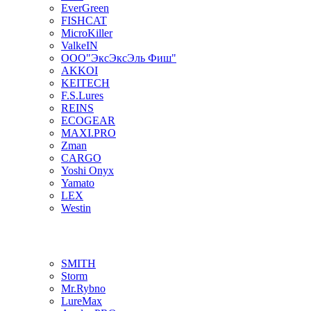
EverGreen
FISHCAT
MicroKiller
ValkeIN
ООО"ЭксЭксЭль Фиш"
AKKOI
KEITECH
F.S.Lures
REINS
ECOGEAR
MAXI.PRO
Zman
CARGO
Yoshi Onyx
Yamato
LEX
Westin
SMITH
Storm
Mr.Rybno
LureMax