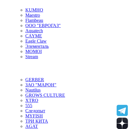
KUMHO
Maestro
Flambeau
ООО "ЕВРОГАЗ"
Aquatech
CAYME
Eagle Claw
Элементаль
MOMOI
Stream
GERBER
ЗАО "МАРОН"
Nautilus
GROWS CULTURE
XTRO
555
Следопыт
MYFISH
ТРИ КИТА
AGAT