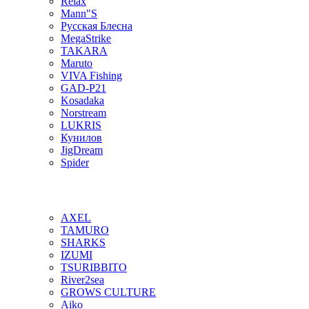
Relax
Mann"S
Русская Блесна
MegaStrike
TAKARA
Maruto
VIVA Fishing
GAD-P21
Kosadaka
Norstream
LUKRIS
Кунилов
JigDream
Spider
AXEL
TAMURO
SHARKS
IZUMI
TSURIBBITO
River2sea
GROWS CULTURE
Aiko