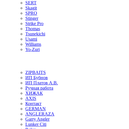
SERT
Skagit
SPRO
Stinger
Strike Pro
Thomas
Tsunekichi
Usami
Williams
Yo-Zuri
ZIPBAITS
ИП Бубнов
ИП Платов А.В.
Ручная работа
ХИЖАК
AXIS
Контакт
GERMAN
ANGLERAZA
Garry Angler
Lunker Citi