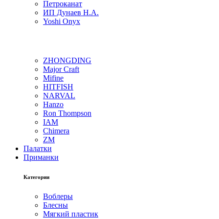
Петроканат
ИП Дунаев Н.А.
Yoshi Onyx
ZHONGDING
Major Craft
Mifine
HITFISH
NARVAL
Hanzo
Ron Thompson
IAM
Chimera
ZM
Палатки
Приманки
Категории
Воблеры
Блесны
Мягкий пластик