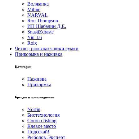
Волжанка
Mifine
NARVAL
Ron Thompson
ИП Шабалин Д.Е.
SnastiZdraste
Yin Tai
Roix
Чехлы, рюкзаки,ящики,сумки
Прикормка и наживка
Категории
Наживка
Прикормка
Бренды и производители
Norfin
Биотехнология
Corona fishing
Клевое место
Подсекай!
Рыболов-Эксперт