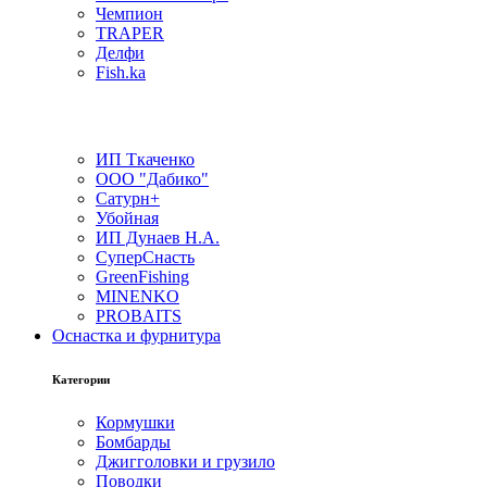
Чемпион
TRAPER
Делфи
Fish.ka
ИП Ткаченко
ООО "Дабико"
Сатурн+
Убойная
ИП Дунаев Н.А.
СуперСнасть
GreenFishing
MINENKO
PROBAITS
Оснастка и фурнитура
Категории
Кормушки
Бомбарды
Джигголовки и грузило
Поводки