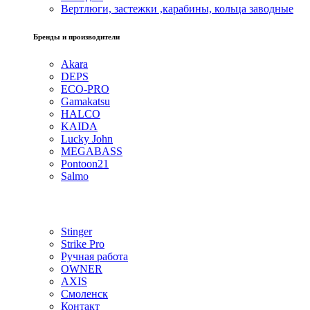
Вертлюги, застежки ,карабины, кольца заводные
Бренды и производители
Akara
DEPS
ECO-PRO
Gamakatsu
HALCO
KAIDA
Lucky John
MEGABASS
Pontoon21
Salmo
Stinger
Strike Pro
Ручная работа
OWNER
AXIS
Смоленск
Контакт