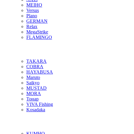
MEIHO
Versus
Plano
GERMAN
Relax
MegaStrike
FLAMINGO
TAKARA
COBRA
HAYABUSA
Maruto
Saikyo
MUSTAD
MORA
Тонар
VIVA Fishing
Kosadaka
KUMHO