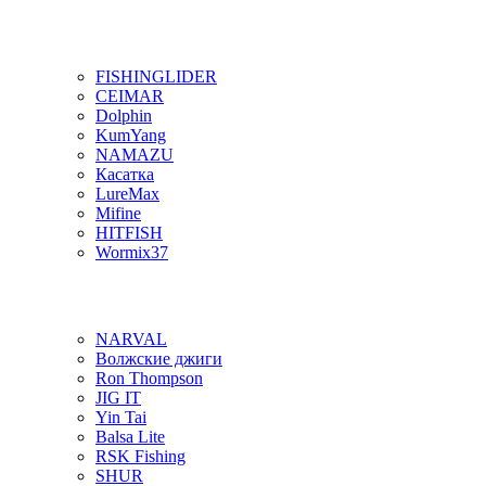
FISHINGLIDER
CEIMAR
Dolphin
KumYang
NAMAZU
Касатка
LureMax
Mifine
HITFISH
Wormix37
NARVAL
Волжские джиги
Ron Thompson
JIG IT
Yin Tai
Balsa Lite
RSK Fishing
SHUR