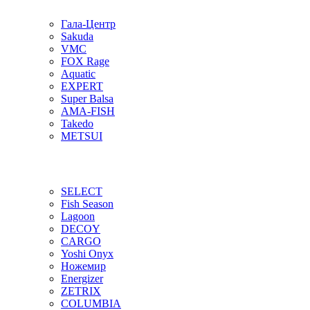
Гала-Центр
Sakuda
VMC
FOX Rage
Aquatic
EXPERT
Super Balsa
AMA-FISH
Takedo
METSUI
SELECT
Fish Season
Lagoon
DECOY
CARGO
Yoshi Onyx
Ножемир
Energizer
ZETRIX
COLUMBIA