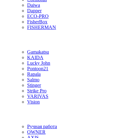
Daiwa
Dapper
ECO-PRO
FisherBox
FISHERMAN
Gamakatsu
KAIDA
Lucky John
Pontoon21
Rapala
Salmo
Stinger
Strike Pro
VARIVAS
Vision
Ручная работа
OWNER
AXIS