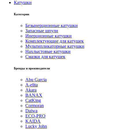
Катушки
Категории
Безынерционные катушки
Запасные шпули
Инерционные катушки
Комплектующие для катушек
Мультипликаторные катушки
Нахлыстовые катушки
Смазки для катушек
Бренды и производители
Abu Garcia
A-elita
Akara
BANAX
CatKing
Cormoran
Daiwa
ECO-PRO
KAIDA
Lucky John