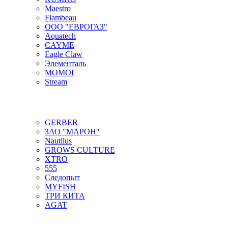
Maestro
Flambeau
ООО "ЕВРОГАЗ"
Aquatech
CAYME
Eagle Claw
Элементаль
MOMOI
Stream
GERBER
ЗАО "МАРОН"
Nautilus
GROWS CULTURE
XTRO
555
Следопыт
MYFISH
ТРИ КИТА
AGAT