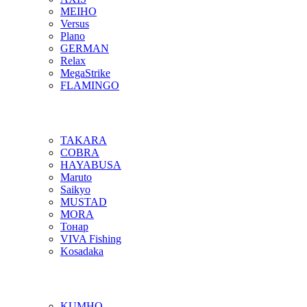
MEIHO
Versus
Plano
GERMAN
Relax
MegaStrike
FLAMINGO
TAKARA
COBRA
HAYABUSA
Maruto
Saikyo
MUSTAD
MORA
Тонар
VIVA Fishing
Kosadaka
KUMHO