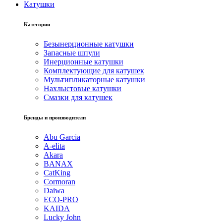
Катушки
Категории
Безынерционные катушки
Запасные шпули
Инерционные катушки
Комплектующие для катушек
Мультипликаторные катушки
Нахлыстовые катушки
Смазки для катушек
Бренды и производители
Abu Garcia
A-elita
Akara
BANAX
CatKing
Cormoran
Daiwa
ECO-PRO
KAIDA
Lucky John