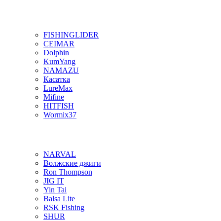
FISHINGLIDER
CEIMAR
Dolphin
KumYang
NAMAZU
Касатка
LureMax
Mifine
HITFISH
Wormix37
NARVAL
Волжские джиги
Ron Thompson
JIG IT
Yin Tai
Balsa Lite
RSK Fishing
SHUR