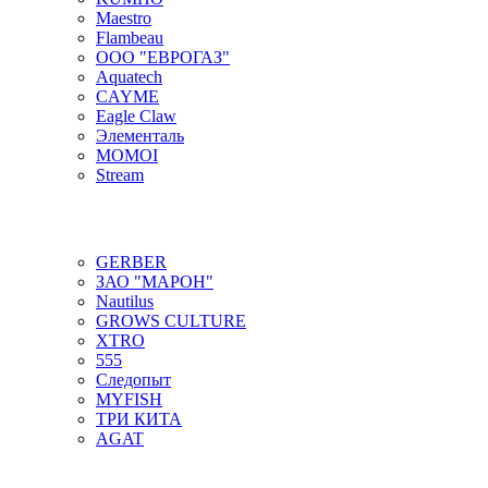
Maestro
Flambeau
ООО "ЕВРОГАЗ"
Aquatech
CAYME
Eagle Claw
Элементаль
MOMOI
Stream
GERBER
ЗАО "МАРОН"
Nautilus
GROWS CULTURE
XTRO
555
Следопыт
MYFISH
ТРИ КИТА
AGAT