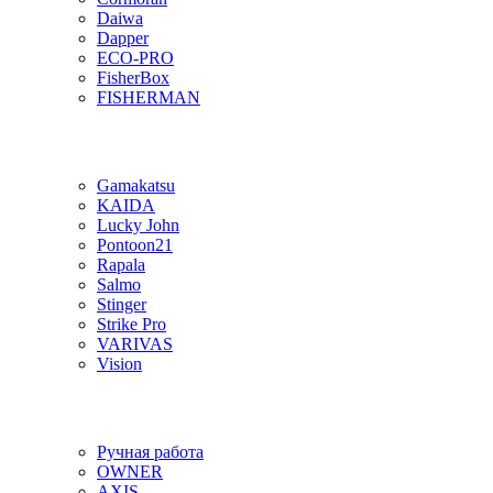
Daiwa
Dapper
ECO-PRO
FisherBox
FISHERMAN
Gamakatsu
KAIDA
Lucky John
Pontoon21
Rapala
Salmo
Stinger
Strike Pro
VARIVAS
Vision
Ручная работа
OWNER
AXIS