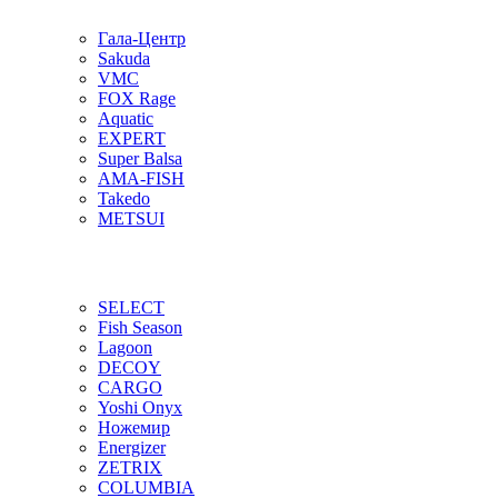
Гала-Центр
Sakuda
VMC
FOX Rage
Aquatic
EXPERT
Super Balsa
AMA-FISH
Takedo
METSUI
SELECT
Fish Season
Lagoon
DECOY
CARGO
Yoshi Onyx
Ножемир
Energizer
ZETRIX
COLUMBIA