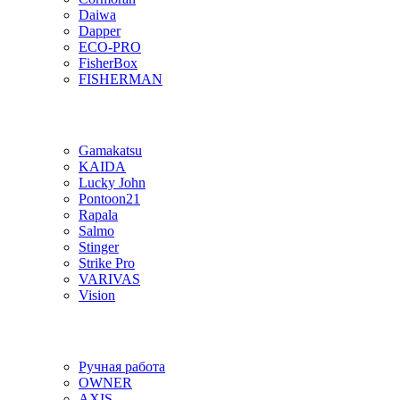
Daiwa
Dapper
ECO-PRO
FisherBox
FISHERMAN
Gamakatsu
KAIDA
Lucky John
Pontoon21
Rapala
Salmo
Stinger
Strike Pro
VARIVAS
Vision
Ручная работа
OWNER
AXIS