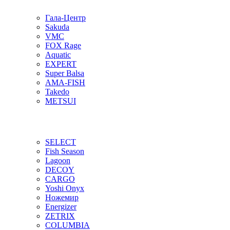
Гала-Центр
Sakuda
VMC
FOX Rage
Aquatic
EXPERT
Super Balsa
AMA-FISH
Takedo
METSUI
SELECT
Fish Season
Lagoon
DECOY
CARGO
Yoshi Onyx
Ножемир
Energizer
ZETRIX
COLUMBIA