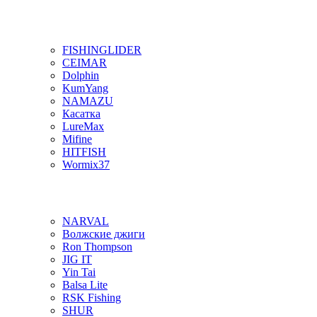
FISHINGLIDER
CEIMAR
Dolphin
KumYang
NAMAZU
Касатка
LureMax
Mifine
HITFISH
Wormix37
NARVAL
Волжские джиги
Ron Thompson
JIG IT
Yin Tai
Balsa Lite
RSK Fishing
SHUR