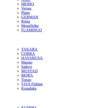
MEIHO
Versus
Plano
GERMAN
Relax
MegaStrike
FLAMINGO
TAKARA
COBRA
HAYABUSA
Maruto
Saikyo
MUSTAD
MORA
Тонар
VIVA Fishing
Kosadaka
KUMHO