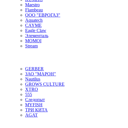
Maestro
Flambeau
ООО "ЕВРОГАЗ"
Aquatech
CAYME
Eagle Claw
Элементаль
MOMOI
Stream
GERBER
ЗАО "МАРОН"
Nautilus
GROWS CULTURE
XTRO
555
Следопыт
MYFISH
ТРИ КИТА
AGAT