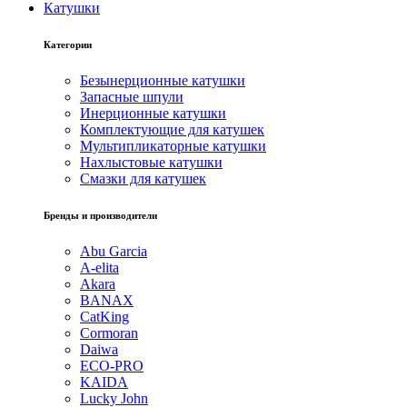
Катушки
Категории
Безынерционные катушки
Запасные шпули
Инерционные катушки
Комплектующие для катушек
Мультипликаторные катушки
Нахлыстовые катушки
Смазки для катушек
Бренды и производители
Abu Garcia
A-elita
Akara
BANAX
CatKing
Cormoran
Daiwa
ECO-PRO
KAIDA
Lucky John