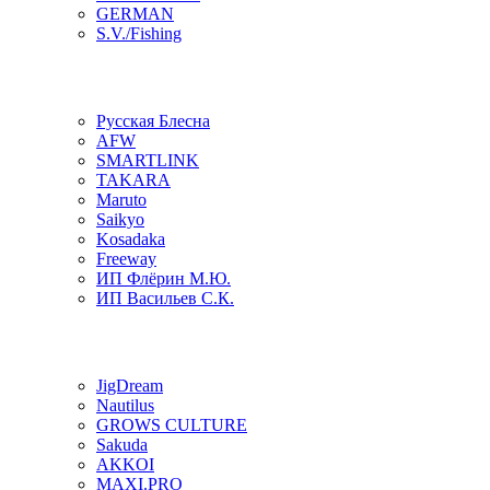
GERMAN
S.V./Fishing
Русская Блесна
AFW
SMARTLINK
TAKARA
Maruto
Saikyo
Kosadaka
Freeway
ИП Флёрин М.Ю.
ИП Васильев С.К.
JigDream
Nautilus
GROWS CULTURE
Sakuda
AKKOI
MAXI.PRO