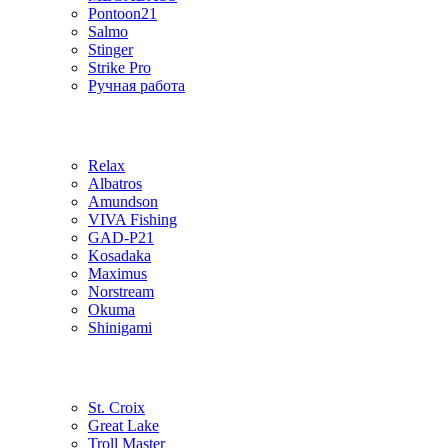
Pontoon21
Salmo
Stinger
Strike Pro
Ручная работа
Relax
Albatros
Amundson
VIVA Fishing
GAD-P21
Kosadaka
Maximus
Norstream
Okuma
Shinigami
St. Croix
Great Lake
Troll Master