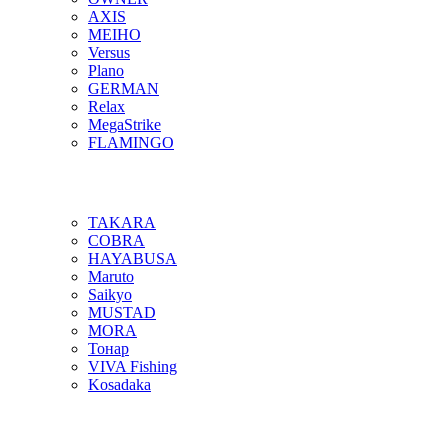
AXIS
MEIHO
Versus
Plano
GERMAN
Relax
MegaStrike
FLAMINGO
TAKARA
COBRA
HAYABUSA
Maruto
Saikyo
MUSTAD
MORA
Тонар
VIVA Fishing
Kosadaka