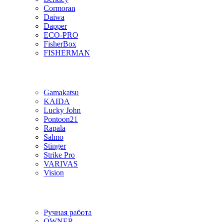
Cormoran
Daiwa
Dapper
ECO-PRO
FisherBox
FISHERMAN
Gamakatsu
KAIDA
Lucky John
Pontoon21
Rapala
Salmo
Stinger
Strike Pro
VARIVAS
Vision
Ручная работа
OWNER