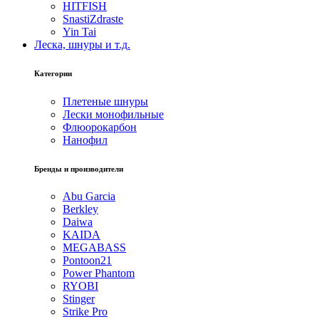
HITFISH
SnastiZdraste
Yin Tai
Леска, шнуры и т.д.
Категории
Плетеные шнуры
Лески монофильные
Флюорокарбон
Нанофил
Бренды и производители
Abu Garcia
Berkley
Daiwa
KAIDA
MEGABASS
Pontoon21
Power Phantom
RYOBI
Stinger
Strike Pro