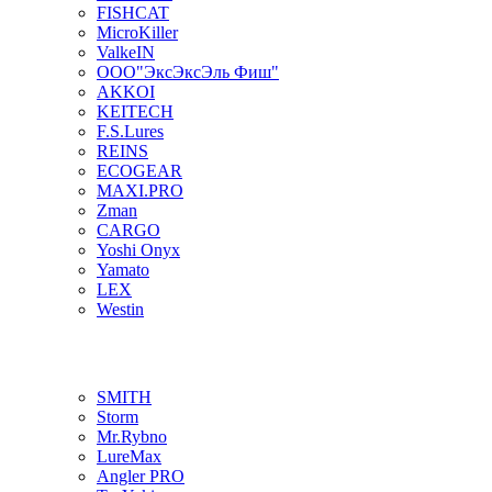
FISHCAT
MicroKiller
ValkeIN
ООО"ЭксЭксЭль Фиш"
AKKOI
KEITECH
F.S.Lures
REINS
ECOGEAR
MAXI.PRO
Zman
CARGO
Yoshi Onyx
Yamato
LEX
Westin
SMITH
Storm
Mr.Rybno
LureMax
Angler PRO