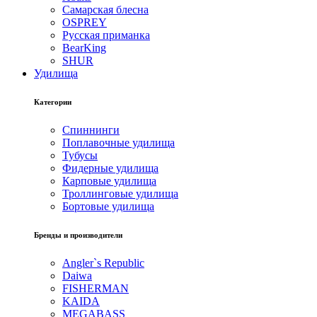
Самарская блесна
OSPREY
Русская приманка
BearKing
SHUR
Удилища
Категории
Спиннинги
Поплавочные удилища
Тубусы
Фидерные удилища
Карповые удилища
Троллинговые удилища
Бортовые удилища
Бренды и производители
Angler`s Republic
Daiwa
FISHERMAN
KAIDA
MEGABASS