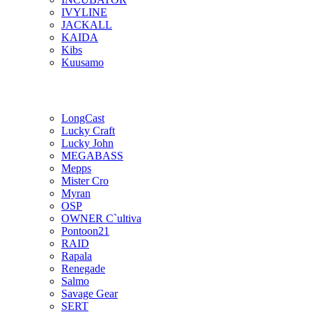
IVYLINE
JACKALL
KAIDA
Kibs
Kuusamo
LongCast
Lucky Craft
Lucky John
MEGABASS
Mepps
Mister Cro
Myran
OSP
OWNER C`ultiva
Pontoon21
RAID
Rapala
Renegade
Salmo
Savage Gear
SERT