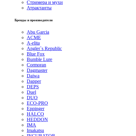
Стримера и мухи
Атрактанты
Бренды и производители
Abu Garcia
ACME
A-elita
Angler`s Republic
Blue Fox
Bumble Lure
Cormoran
Dagmaster
Daiwa
Dapper
DEPS
Duel
DUO
ECO-PRO
Eppinger
HALCO
HEDDON
IMA
Imakatsu
INCUBATOR