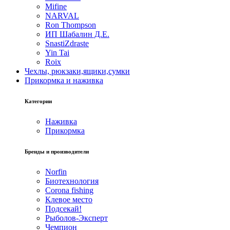
Mifine
NARVAL
Ron Thompson
ИП Шабалин Д.Е.
SnastiZdraste
Yin Tai
Roix
Чехлы, рюкзаки,ящики,сумки
Прикормка и наживка
Категории
Наживка
Прикормка
Бренды и производители
Norfin
Биотехнология
Corona fishing
Клевое место
Подсекай!
Рыболов-Эксперт
Чемпион