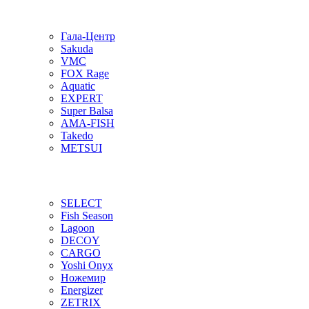
Гала-Центр
Sakuda
VMC
FOX Rage
Aquatic
EXPERT
Super Balsa
AMA-FISH
Takedo
METSUI
SELECT
Fish Season
Lagoon
DECOY
CARGO
Yoshi Onyx
Ножемир
Energizer
ZETRIX