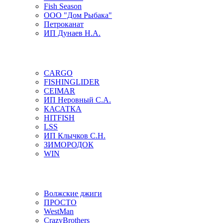
Fish Season
ООО "Дом Рыбака"
Петроканат
ИП Дунаев Н.А.
CARGO
FISHINGLIDER
CEIMAR
ИП Неровный С.А.
КАСАТКА
HITFISH
LSS
ИП Клычков С.Н.
ЗИМОРОДОК
WIN
Волжские джиги
ПРОСТО
WestMan
CrazyBrothers