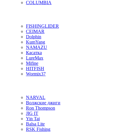
COLUMBIA
FISHINGLIDER
CEIMAR
Dolphin
KumYang
NAMAZU
Касатка
LureMax
Mifine
HITFISH
Wormix37
NARVAL
Волжские джиги
Ron Thompson
JIG IT
Yin Tai
Balsa Lite
RSK Fishing