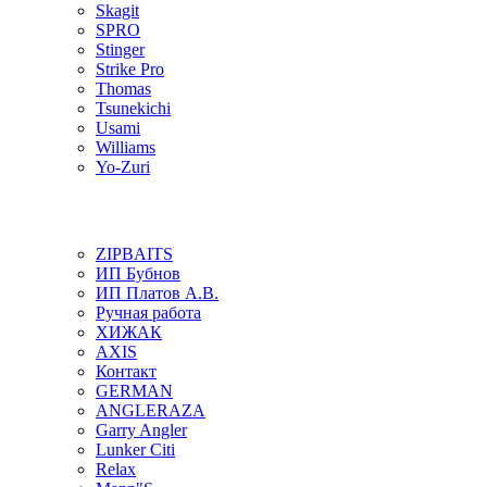
Skagit
SPRO
Stinger
Strike Pro
Thomas
Tsunekichi
Usami
Williams
Yo-Zuri
ZIPBAITS
ИП Бубнов
ИП Платов А.В.
Ручная работа
ХИЖАК
AXIS
Контакт
GERMAN
ANGLERAZA
Garry Angler
Lunker Citi
Relax