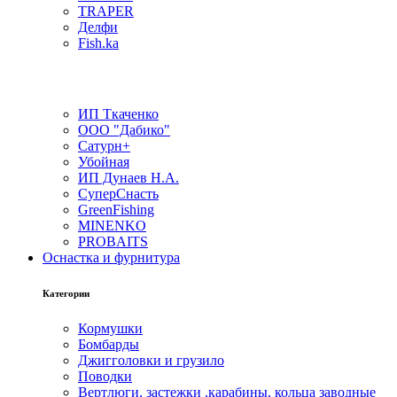
TRAPER
Делфи
Fish.ka
ИП Ткаченко
ООО "Дабико"
Сатурн+
Убойная
ИП Дунаев Н.А.
СуперСнасть
GreenFishing
MINENKO
PROBAITS
Оснастка и фурнитура
Категории
Кормушки
Бомбарды
Джигголовки и грузило
Поводки
Вертлюги, застежки ,карабины, кольца заводные