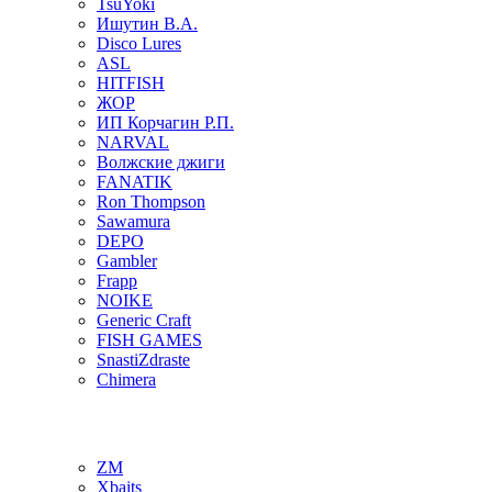
TsuYoki
Ишутин В.А.
Disco Lures
ASL
HITFISH
ЖОР
ИП Корчагин Р.П.
NARVAL
Волжские джиги
FANATIK
Ron Thompson
Sawamura
DEPO
Gambler
Frapp
NOIKE
Generic Craft
FISH GAMES
SnastiZdraste
Chimera
ZM
Xbaits