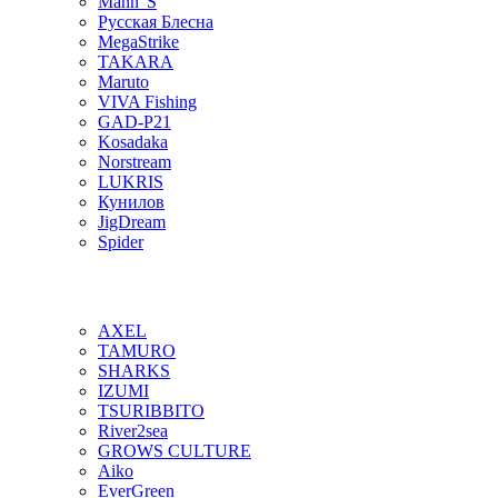
Mann"S
Русская Блесна
MegaStrike
TAKARA
Maruto
VIVA Fishing
GAD-P21
Kosadaka
Norstream
LUKRIS
Кунилов
JigDream
Spider
AXEL
TAMURO
SHARKS
IZUMI
TSURIBBITO
River2sea
GROWS CULTURE
Aiko
EverGreen