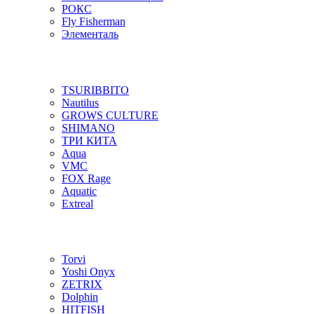
РОКС
Fly Fisherman
Элементаль
TSURIBBITO
Nautilus
GROWS CULTURE
SHIMANO
ТРИ КИТА
Aqua
VMC
FOX Rage
Aquatic
Extreal
Torvi
Yoshi Onyx
ZETRIX
Dolphin
HITFISH