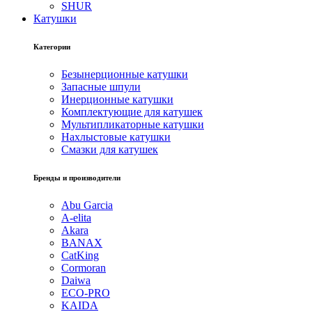
SHUR
Катушки
Категории
Безынерционные катушки
Запасные шпули
Инерционные катушки
Комплектующие для катушек
Мультипликаторные катушки
Нахлыстовые катушки
Смазки для катушек
Бренды и производители
Abu Garcia
A-elita
Akara
BANAX
CatKing
Cormoran
Daiwa
ECO-PRO
KAIDA