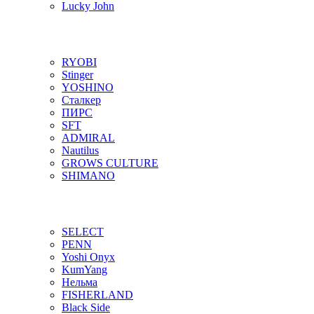
Lucky John
RYOBI
Stinger
YOSHINO
Сталкер
ПИРС
SFT
ADMIRAL
Nautilus
GROWS CULTURE
SHIMANO
SELECT
PENN
Yoshi Onyx
KumYang
Нельма
FISHERLAND
Black Side