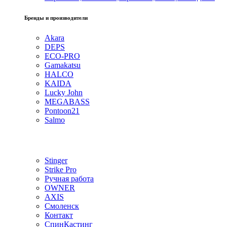
Бренды и производители
Akara
DEPS
ECO-PRO
Gamakatsu
HALCO
KAIDA
Lucky John
MEGABASS
Pontoon21
Salmo
Stinger
Strike Pro
Ручная работа
OWNER
AXIS
Смоленск
Контакт
СпинКастинг