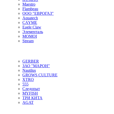
Maestro
Flambeau
ООО "ЕВРОГАЗ"
Aquatech
CAYME
Eagle Claw
Элементаль
MOMOI
Stream
GERBER
ЗАО "МАРОН"
Nautilus
GROWS CULTURE
XTRO
555
Следопыт
MYFISH
ТРИ КИТА
AGAT