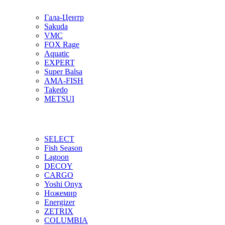
Гала-Центр
Sakuda
VMC
FOX Rage
Aquatic
EXPERT
Super Balsa
AMA-FISH
Takedo
METSUI
SELECT
Fish Season
Lagoon
DECOY
CARGO
Yoshi Onyx
Ножемир
Energizer
ZETRIX
COLUMBIA