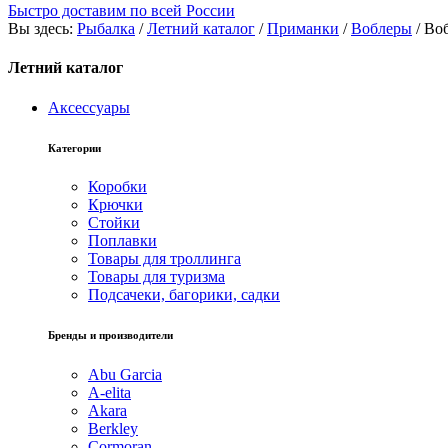
Быстро доставим по всей России
Вы здесь:
Рыбалка
/
Летний каталог
/
Приманки
/
Воблеры
/
Во
Летний каталог
Аксессуары
Категории
Коробки
Крючки
Стойки
Поплавки
Товары для троллинга
Товары для туризма
Подсачеки, багорики, садки
Бренды и производители
Abu Garcia
A-elita
Akara
Berkley
Cormoran