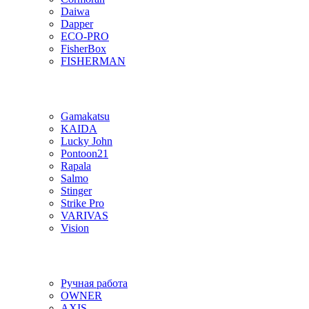
Daiwa
Dapper
ECO-PRO
FisherBox
FISHERMAN
Gamakatsu
KAIDA
Lucky John
Pontoon21
Rapala
Salmo
Stinger
Strike Pro
VARIVAS
Vision
Ручная работа
OWNER
AXIS