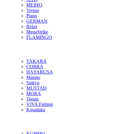
MEIHO
Versus
Plano
GERMAN
Relax
MegaStrike
FLAMINGO
TAKARA
COBRA
HAYABUSA
Maruto
Saikyo
MUSTAD
MORA
Тонар
VIVA Fishing
Kosadaka
KUMHO