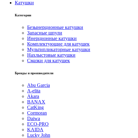
Катушки
Категории
Безынерционные катушки
Запасные шпули
Инерционные катушки
Комплектующие для катушек
Мультипликаторные катушки
Нахлыстовые катушки
Смазки для катушек
Бренды и производители
Abu Garcia
A-elita
Akara
BANAX
CatKing
Cormoran
Daiwa
ECO-PRO
KAIDA
Lucky John