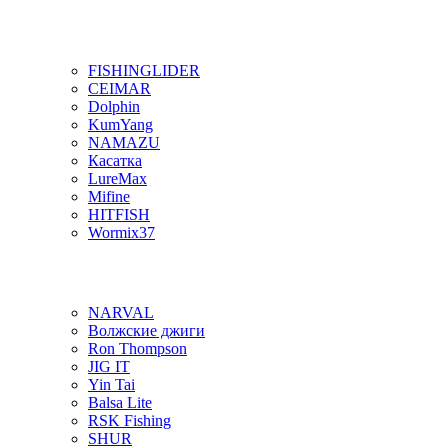
FISHINGLIDER
CEIMAR
Dolphin
KumYang
NAMAZU
Касатка
LureMax
Mifine
HITFISH
Wormix37
NARVAL
Волжские джиги
Ron Thompson
JIG IT
Yin Tai
Balsa Lite
RSK Fishing
SHUR