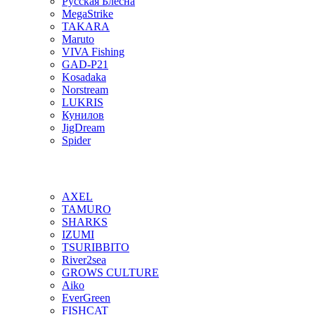
Русская Блесна
MegaStrike
TAKARA
Maruto
VIVA Fishing
GAD-P21
Kosadaka
Norstream
LUKRIS
Кунилов
JigDream
Spider
AXEL
TAMURO
SHARKS
IZUMI
TSURIBBITO
River2sea
GROWS CULTURE
Aiko
EverGreen
FISHCAT