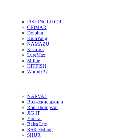
FISHINGLIDER
CEIMAR
Dolphin
KumYang
NAMAZU
Касатка
LureMax
Mifine
HITFISH
Wormix37
NARVAL
Волжские джиги
Ron Thompson
JIG IT
Yin Tai
Balsa Lite
RSK Fishing
SHUR