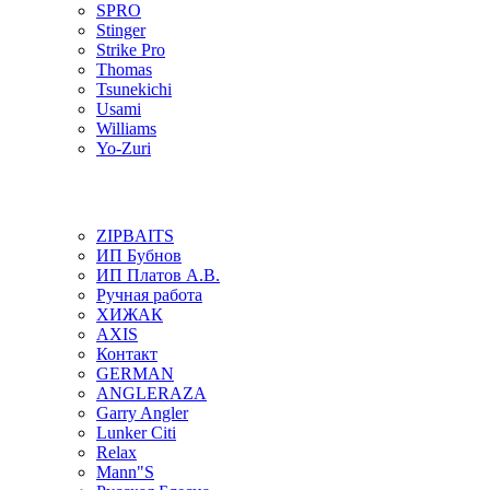
SPRO
Stinger
Strike Pro
Thomas
Tsunekichi
Usami
Williams
Yo-Zuri
ZIPBAITS
ИП Бубнов
ИП Платов А.В.
Ручная работа
ХИЖАК
AXIS
Контакт
GERMAN
ANGLERAZA
Garry Angler
Lunker Citi
Relax
Mann"S