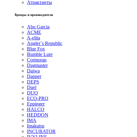
Атрактанты
Бренды и производители
Abu Garcia
ACME
A-elita
Angler`s Republic
Blue Fox
Bumble Lure
Cormoran
Dagmaster
Daiwa
Dapper
DEPS
Duel
DUO
ECO-PRO
Eppinger
HALCO
HEDDON
IMA
Imakatsu
INCUBATOR
IVYLINE