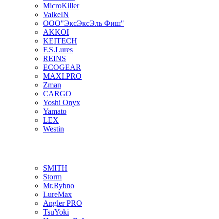
MicroKiller
ValkeIN
ООО"ЭксЭксЭль Фиш"
AKKOI
KEITECH
F.S.Lures
REINS
ECOGEAR
MAXI.PRO
Zman
CARGO
Yoshi Onyx
Yamato
LEX
Westin
SMITH
Storm
Mr.Rybno
LureMax
Angler PRO
TsuYoki