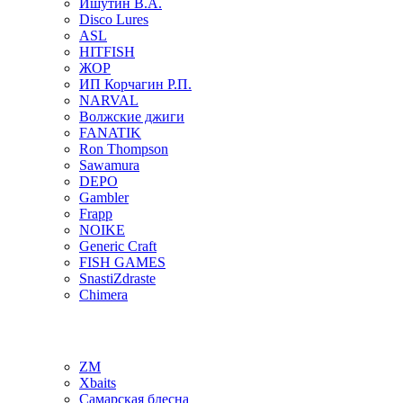
Ишутин В.А.
Disco Lures
ASL
HITFISH
ЖОР
ИП Корчагин Р.П.
NARVAL
Волжские джиги
FANATIK
Ron Thompson
Sawamura
DEPO
Gambler
Frapp
NOIKE
Generic Craft
FISH GAMES
SnastiZdraste
Chimera
ZM
Xbaits
Самарская блесна