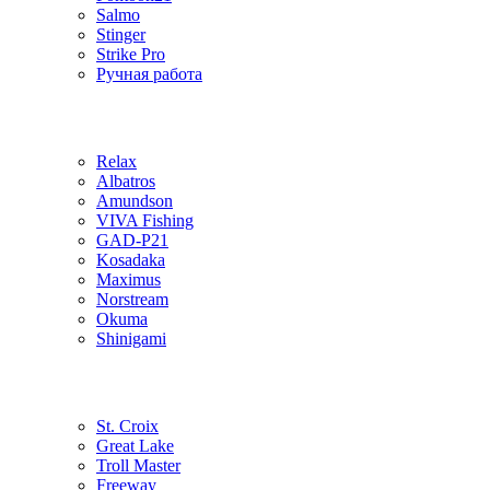
Salmo
Stinger
Strike Pro
Ручная работа
Relax
Albatros
Amundson
VIVA Fishing
GAD-P21
Kosadaka
Maximus
Norstream
Okuma
Shinigami
St. Croix
Great Lake
Troll Master
Freeway