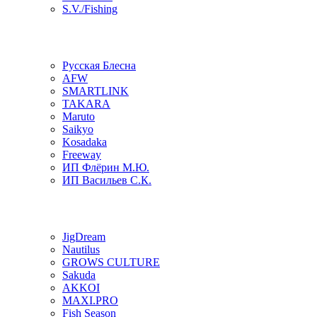
S.V./Fishing
Русская Блесна
AFW
SMARTLINK
TAKARA
Maruto
Saikyo
Kosadaka
Freeway
ИП Флёрин М.Ю.
ИП Васильев С.К.
JigDream
Nautilus
GROWS CULTURE
Sakuda
AKKOI
MAXI.PRO
Fish Season