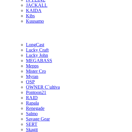
JACKALL
KAIDA
Kibs
Kuusamo
LongCast
Lucky Craft
Lucky John
MEGABASS
Mepps
Mister Cro
Myran
OSP
OWNER C`ultiva
Pontoon21
RAID
Rapala
Renegade
Salmo
Savage Gear
SERT
Skagit