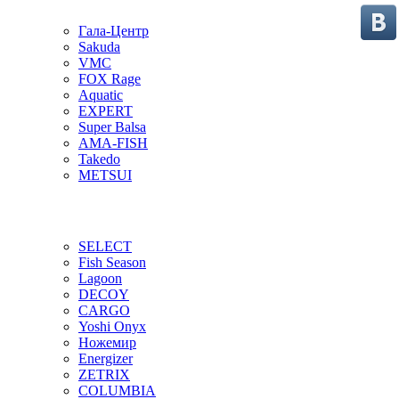
Гала-Центр
Sakuda
VMC
FOX Rage
Aquatic
EXPERT
Super Balsa
AMA-FISH
Takedo
METSUI
SELECT
Fish Season
Lagoon
DECOY
CARGO
Yoshi Onyx
Ножемир
Energizer
ZETRIX
COLUMBIA