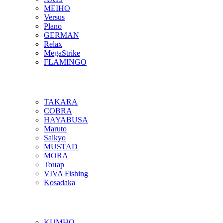
MEIHO
Versus
Plano
GERMAN
Relax
MegaStrike
FLAMINGO
TAKARA
COBRA
HAYABUSA
Maruto
Saikyo
MUSTAD
MORA
Тонар
VIVA Fishing
Kosadaka
KUMHO