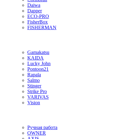
Daiwa
Dapper
ECO-PRO
FisherBox
FISHERMAN
Gamakatsu
KAIDA
Lucky John
Pontoon21
Rapala
Salmo
Stinger
Strike Pro
VARIVAS
Vision
Ручная работа
OWNER
AXIS