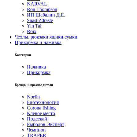
NARVAL
Ron Thompson
ИП Шабалин Д.Е.
SnastiZdraste
Yin Tai
Roix
Чехлы, рюкзаки,ящики,сумки
Прикормка и наживка
Категории
Наживка
Прикормка
Бренды и производители
Norfin
Биотехнология
Corona fishing
Клевое место
Подсекай!
Рыболов-Эксперт
Чемпион
TRAPER