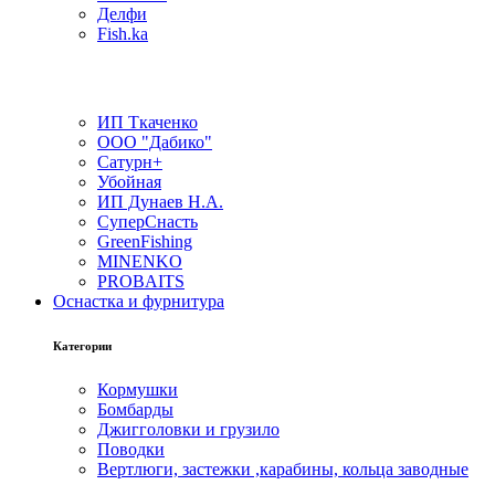
Делфи
Fish.ka
ИП Ткаченко
ООО "Дабико"
Сатурн+
Убойная
ИП Дунаев Н.А.
СуперСнасть
GreenFishing
MINENKO
PROBAITS
Оснастка и фурнитура
Категории
Кормушки
Бомбарды
Джигголовки и грузило
Поводки
Вертлюги, застежки ,карабины, кольца заводные