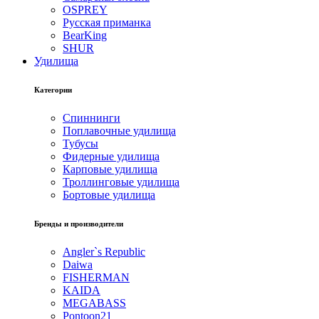
OSPREY
Русская приманка
BearKing
SHUR
Удилища
Категории
Спиннинги
Поплавочные удилища
Тубусы
Фидерные удилища
Карповые удилища
Троллинговые удилища
Бортовые удилища
Бренды и производители
Angler`s Republic
Daiwa
FISHERMAN
KAIDA
MEGABASS
Pontoon21