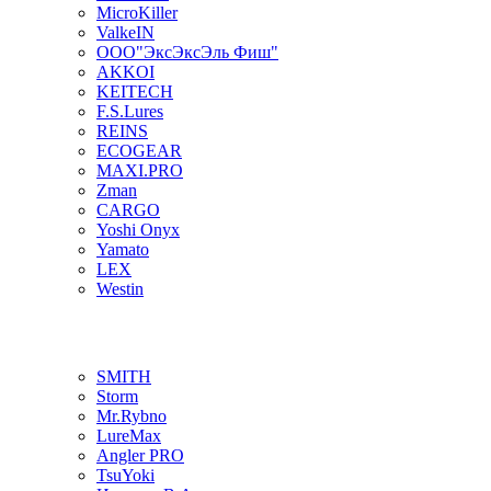
MicroKiller
ValkeIN
ООО"ЭксЭксЭль Фиш"
AKKOI
KEITECH
F.S.Lures
REINS
ECOGEAR
MAXI.PRO
Zman
CARGO
Yoshi Onyx
Yamato
LEX
Westin
SMITH
Storm
Mr.Rybno
LureMax
Angler PRO
TsuYoki