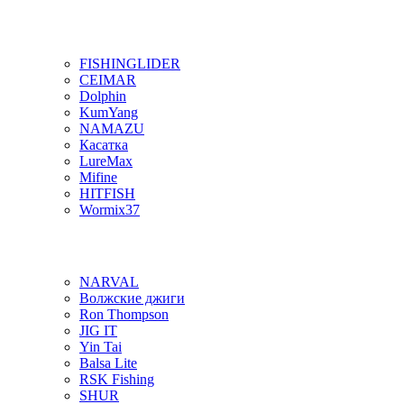
FISHINGLIDER
CEIMAR
Dolphin
KumYang
NAMAZU
Касатка
LureMax
Mifine
HITFISH
Wormix37
NARVAL
Волжские джиги
Ron Thompson
JIG IT
Yin Tai
Balsa Lite
RSK Fishing
SHUR