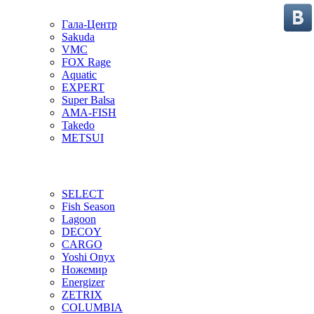
Гала-Центр
Sakuda
VMC
FOX Rage
Aquatic
EXPERT
Super Balsa
AMA-FISH
Takedo
METSUI
SELECT
Fish Season
Lagoon
DECOY
CARGO
Yoshi Onyx
Ножемир
Energizer
ZETRIX
COLUMBIA