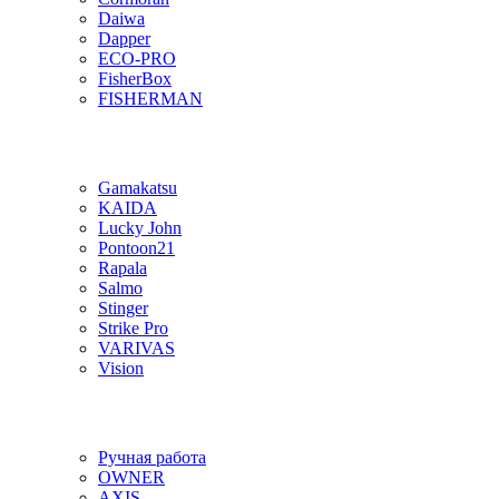
Daiwa
Dapper
ECO-PRO
FisherBox
FISHERMAN
Gamakatsu
KAIDA
Lucky John
Pontoon21
Rapala
Salmo
Stinger
Strike Pro
VARIVAS
Vision
Ручная работа
OWNER
AXIS