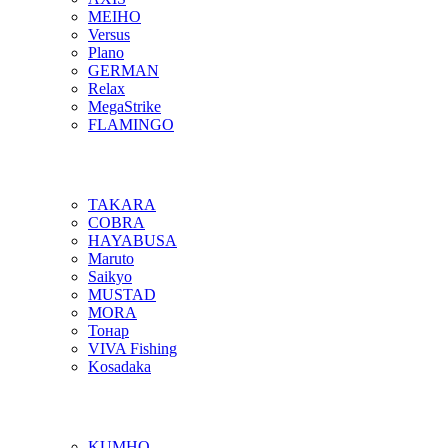
MEIHO
Versus
Plano
GERMAN
Relax
MegaStrike
FLAMINGO
TAKARA
COBRA
HAYABUSA
Maruto
Saikyo
MUSTAD
MORA
Тонар
VIVA Fishing
Kosadaka
KUMHO