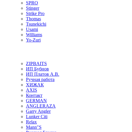
SPRO
Stinger
Strike Pro
Thomas
Tsunekichi
Usami
Williams
Yo-Zuri
ZIPBAITS
ИП Бубнов
ИП Платов А.В.
Ручная работа
ХИЖАК
AXIS
Контакт
GERMAN
ANGLERAZA
Garry Angler
Lunker Citi
Relax
Mann"S