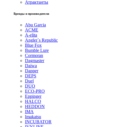
Атрактанты
Бренды и производители
Abu Garcia
ACME
A-elita
Angler`s Republic
Blue Fox
Bumble Lure
Cormoran
Dagmaster
Daiwa
Dapper
DEPS
Duel
DUO
ECO-PRO
Eppinger
HALCO
HEDDON
IMA
Imakatsu
INCUBATOR
IVYLINE