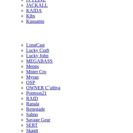
JACKALL
KAIDA
Kibs
Kuusamo
LongCast
Lucky Craft
Lucky John
MEGABASS
Mepps
Mister Cro
Myran
OSP
OWNER C`ultiva
Pontoon21
RAID
Rapala
Renegade
Salmo
Savage Gear
SERT
Skagit