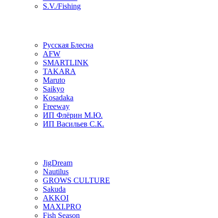
S.V./Fishing
Русская Блесна
AFW
SMARTLINK
TAKARA
Maruto
Saikyo
Kosadaka
Freeway
ИП Флёрин М.Ю.
ИП Васильев С.К.
JigDream
Nautilus
GROWS CULTURE
Sakuda
AKKOI
MAXI.PRO
Fish Season