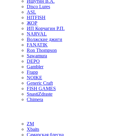
Ишутин В.А.
Disco Lures
ASL
HITFISH
ЖОР
ИП Корчагин Р.П.
NARVAL
Волжские джиги
FANATIK
Ron Thompson
Sawamura
DEPO
Gambler
Frapp
NOIKE
Generic Craft
FISH GAMES
SnastiZdraste
Chimera
ZM
Xbaits
Самарская блесна