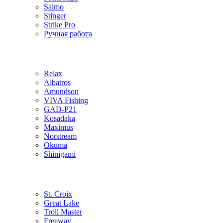
Salmo
Stinger
Strike Pro
Ручная работа
Relax
Albatros
Amundson
VIVA Fishing
GAD-P21
Kosadaka
Maximus
Norstream
Okuma
Shinigami
St. Croix
Great Lake
Troll Master
Freeway