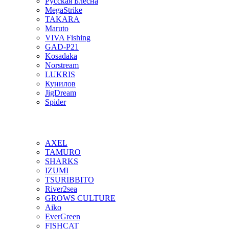
Русская Блесна
MegaStrike
TAKARA
Maruto
VIVA Fishing
GAD-P21
Kosadaka
Norstream
LUKRIS
Кунилов
JigDream
Spider
AXEL
TAMURO
SHARKS
IZUMI
TSURIBBITO
River2sea
GROWS CULTURE
Aiko
EverGreen
FISHCAT