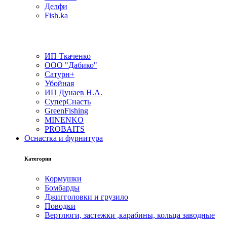
Делфи
Fish.ka
ИП Ткаченко
ООО "Дабико"
Сатурн+
Убойная
ИП Дунаев Н.А.
СуперСнасть
GreenFishing
MINENKO
PROBAITS
Оснастка и фурнитура
Категории
Кормушки
Бомбарды
Джигголовки и грузило
Поводки
Вертлюги, застежки ,карабины, кольца заводные