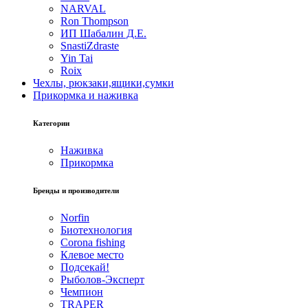
NARVAL
Ron Thompson
ИП Шабалин Д.Е.
SnastiZdraste
Yin Tai
Roix
Чехлы, рюкзаки,ящики,сумки
Прикормка и наживка
Категории
Наживка
Прикормка
Бренды и производители
Norfin
Биотехнология
Corona fishing
Клевое место
Подсекай!
Рыболов-Эксперт
Чемпион
TRAPER