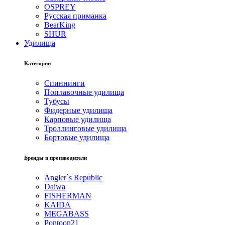
OSPREY
Русская приманка
BearKing
SHUR
Удилища
Категории
Спиннинги
Поплавочные удилища
Тубусы
Фидерные удилища
Карповые удилища
Троллинговые удилища
Бортовые удилища
Бренды и производители
Angler`s Republic
Daiwa
FISHERMAN
KAIDA
MEGABASS
Pontoon21