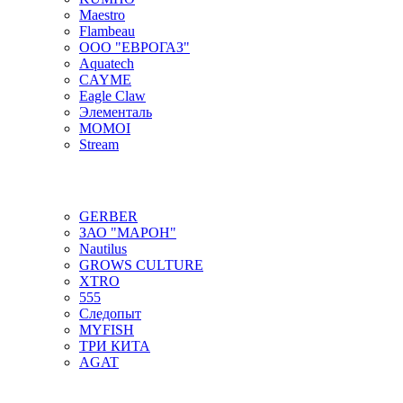
Maestro
Flambeau
ООО "ЕВРОГАЗ"
Aquatech
CAYME
Eagle Claw
Элементаль
MOMOI
Stream
GERBER
ЗАО "МАРОН"
Nautilus
GROWS CULTURE
XTRO
555
Следопыт
MYFISH
ТРИ КИТА
AGAT