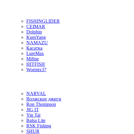
FISHINGLIDER
CEIMAR
Dolphin
KumYang
NAMAZU
Касатка
LureMax
Mifine
HITFISH
Wormix37
NARVAL
Волжские джиги
Ron Thompson
JIG IT
Yin Tai
Balsa Lite
RSK Fishing
SHUR