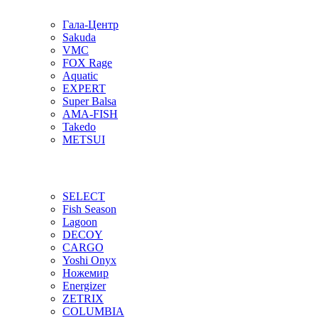
Гала-Центр
Sakuda
VMC
FOX Rage
Aquatic
EXPERT
Super Balsa
AMA-FISH
Takedo
METSUI
SELECT
Fish Season
Lagoon
DECOY
CARGO
Yoshi Onyx
Ножемир
Energizer
ZETRIX
COLUMBIA