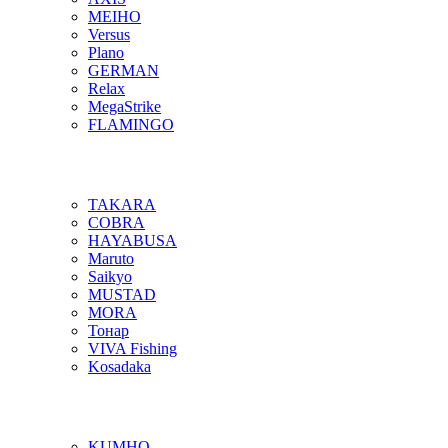
MEIHO
Versus
Plano
GERMAN
Relax
MegaStrike
FLAMINGO
TAKARA
COBRA
HAYABUSA
Maruto
Saikyo
MUSTAD
MORA
Тонар
VIVA Fishing
Kosadaka
KUMHO