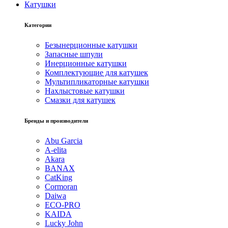
Катушки
Категории
Безынерционные катушки
Запасные шпули
Инерционные катушки
Комплектующие для катушек
Мультипликаторные катушки
Нахлыстовые катушки
Смазки для катушек
Бренды и производители
Abu Garcia
A-elita
Akara
BANAX
CatKing
Cormoran
Daiwa
ECO-PRO
KAIDA
Lucky John