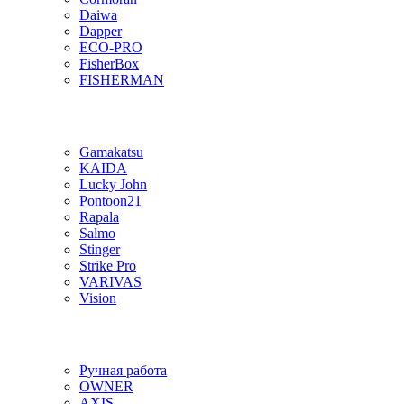
Daiwa
Dapper
ECO-PRO
FisherBox
FISHERMAN
Gamakatsu
KAIDA
Lucky John
Pontoon21
Rapala
Salmo
Stinger
Strike Pro
VARIVAS
Vision
Ручная работа
OWNER
AXIS