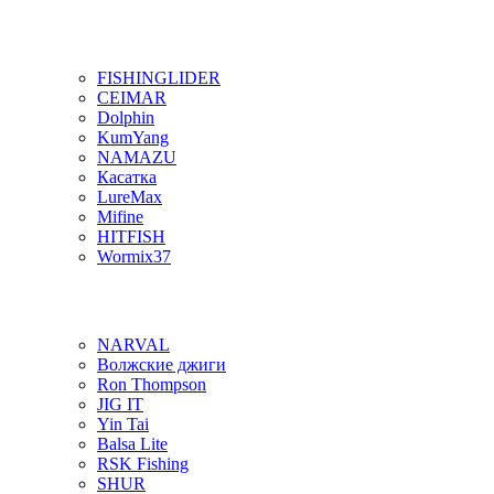
FISHINGLIDER
CEIMAR
Dolphin
KumYang
NAMAZU
Касатка
LureMax
Mifine
HITFISH
Wormix37
NARVAL
Волжские джиги
Ron Thompson
JIG IT
Yin Tai
Balsa Lite
RSK Fishing
SHUR