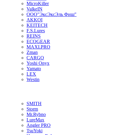
MicroKiller
ValkeIN
ООО"ЭксЭксЭль Фиш"
AKKOI
KEITECH
F.S.Lures
REINS
ECOGEAR
MAXI.PRO
Zman
CARGO
Yoshi Onyx
Yamato
LEX
Westin
SMITH
Storm
Mr.Rybno
LureMax
Angler PRO
TsuYoki