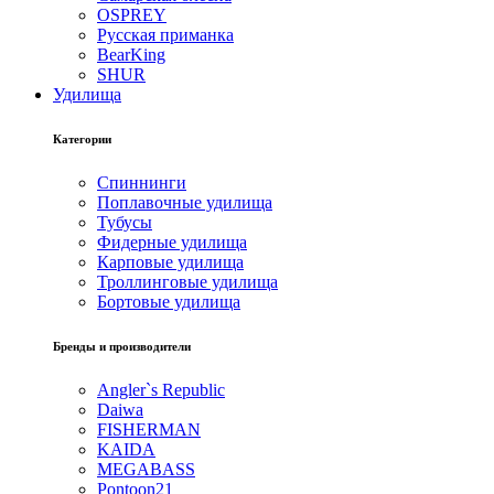
OSPREY
Русская приманка
BearKing
SHUR
Удилища
Категории
Спиннинги
Поплавочные удилища
Тубусы
Фидерные удилища
Карповые удилища
Троллинговые удилища
Бортовые удилища
Бренды и производители
Angler`s Republic
Daiwa
FISHERMAN
KAIDA
MEGABASS
Pontoon21