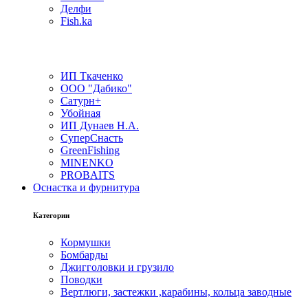
Делфи
Fish.ka
ИП Ткаченко
ООО "Дабико"
Сатурн+
Убойная
ИП Дунаев Н.А.
СуперСнасть
GreenFishing
MINENKO
PROBAITS
Оснастка и фурнитура
Категории
Кормушки
Бомбарды
Джигголовки и грузило
Поводки
Вертлюги, застежки ,карабины, кольца заводные