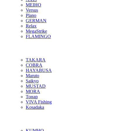
MEIHO
Versus
Plano
GERMAN
Relax
MegaStrike
FLAMINGO
TAKARA
COBRA
HAYABUSA
Maruto
Saikyo
MUSTAD
MORA
Тонар
VIVA Fishing
Kosadaka
KUMHO