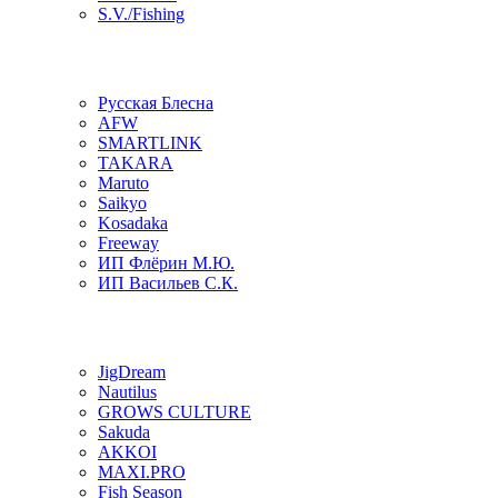
S.V./Fishing
Русская Блесна
AFW
SMARTLINK
TAKARA
Maruto
Saikyo
Kosadaka
Freeway
ИП Флёрин М.Ю.
ИП Васильев С.К.
JigDream
Nautilus
GROWS CULTURE
Sakuda
AKKOI
MAXI.PRO
Fish Season