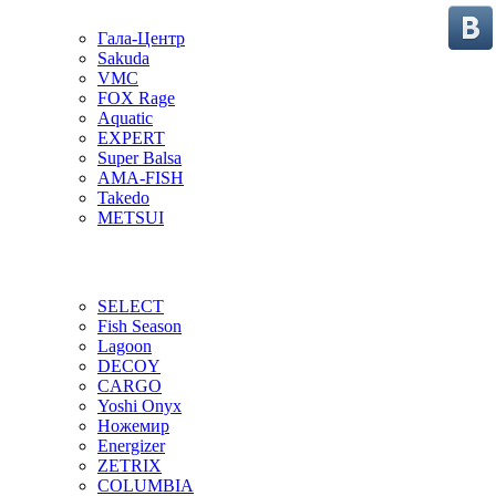
Гала-Центр
Sakuda
VMC
FOX Rage
Aquatic
EXPERT
Super Balsa
AMA-FISH
Takedo
METSUI
SELECT
Fish Season
Lagoon
DECOY
CARGO
Yoshi Onyx
Ножемир
Energizer
ZETRIX
COLUMBIA