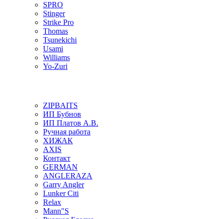
SPRO
Stinger
Strike Pro
Thomas
Tsunekichi
Usami
Williams
Yo-Zuri
ZIPBAITS
ИП Бубнов
ИП Платов А.В.
Ручная работа
ХИЖАК
AXIS
Контакт
GERMAN
ANGLERAZA
Garry Angler
Lunker Citi
Relax
Mann"S