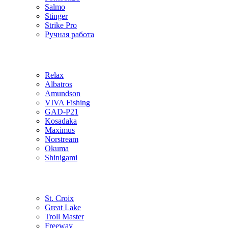
Salmo
Stinger
Strike Pro
Ручная работа
Relax
Albatros
Amundson
VIVA Fishing
GAD-P21
Kosadaka
Maximus
Norstream
Okuma
Shinigami
St. Croix
Great Lake
Troll Master
Freeway