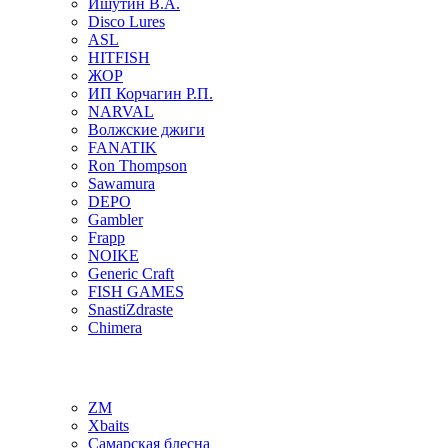
Ишутин В.А.
Disco Lures
ASL
HITFISH
ЖОР
ИП Корчагин Р.П.
NARVAL
Волжские джиги
FANATIK
Ron Thompson
Sawamura
DEPO
Gambler
Frapp
NOIKE
Generic Craft
FISH GAMES
SnastiZdraste
Chimera
ZM
Xbaits
Самарская блесна