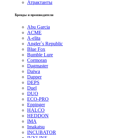
Атрактанты
Бренды и производители
Abu Garcia
ACME
A-elita
Angler`s Republic
Blue Fox
Bumble Lure
Cormoran
Dagmaster
Daiwa
Dapper
DEPS
Duel
DUO
ECO-PRO
Eppinger
HALCO
HEDDON
IMA
Imakatsu
INCUBATOR
IVYLINE