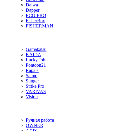
Daiwa
Dapper
ECO-PRO
FisherBox
FISHERMAN
Gamakatsu
KAIDA
Lucky John
Pontoon21
Rapala
Salmo
Stinger
Strike Pro
VARIVAS
Vision
Ручная работа
OWNER
AXIS