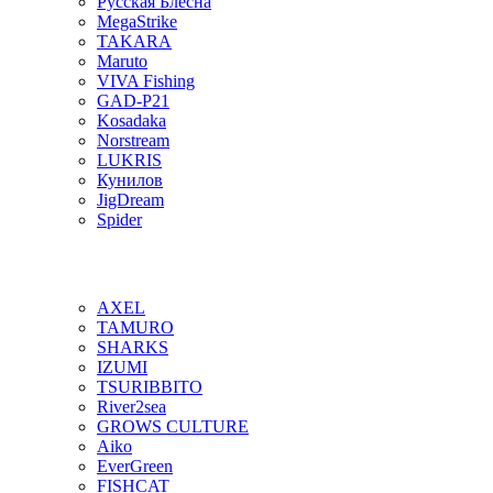
Русская Блесна
MegaStrike
TAKARA
Maruto
VIVA Fishing
GAD-P21
Kosadaka
Norstream
LUKRIS
Кунилов
JigDream
Spider
AXEL
TAMURO
SHARKS
IZUMI
TSURIBBITO
River2sea
GROWS CULTURE
Aiko
EverGreen
FISHCAT