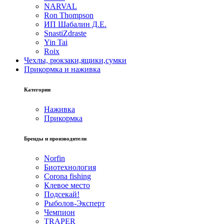
NARVAL
Ron Thompson
ИП Шабалин Д.Е.
SnastiZdraste
Yin Tai
Roix
Чехлы, рюкзаки,ящики,сумки
Прикормка и наживка
Категории
Наживка
Прикормка
Бренды и производители
Norfin
Биотехнология
Corona fishing
Клевое место
Подсекай!
Рыболов-Эксперт
Чемпион
TRAPER