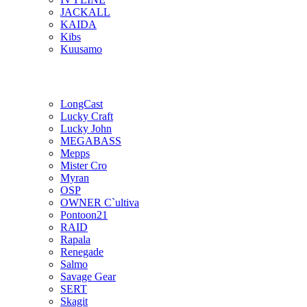
JACKALL
KAIDA
Kibs
Kuusamo
LongCast
Lucky Craft
Lucky John
MEGABASS
Mepps
Mister Cro
Myran
OSP
OWNER C`ultiva
Pontoon21
RAID
Rapala
Renegade
Salmo
Savage Gear
SERT
Skagit