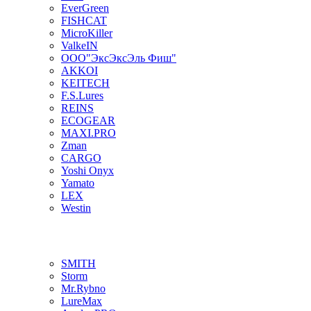
EverGreen
FISHCAT
MicroKiller
ValkeIN
ООО"ЭксЭксЭль Фиш"
AKKOI
KEITECH
F.S.Lures
REINS
ECOGEAR
MAXI.PRO
Zman
CARGO
Yoshi Onyx
Yamato
LEX
Westin
SMITH
Storm
Mr.Rybno
LureMax