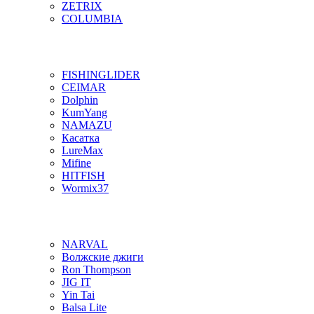
ZETRIX
COLUMBIA
FISHINGLIDER
CEIMAR
Dolphin
KumYang
NAMAZU
Касатка
LureMax
Mifine
HITFISH
Wormix37
NARVAL
Волжские джиги
Ron Thompson
JIG IT
Yin Tai
Balsa Lite