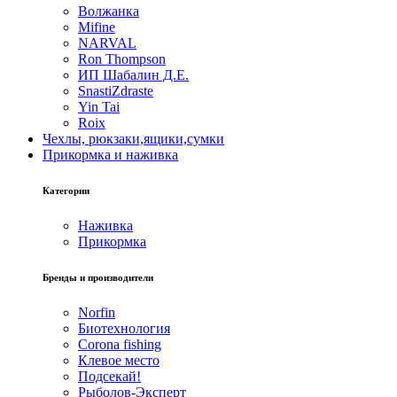
Волжанка
Mifine
NARVAL
Ron Thompson
ИП Шабалин Д.Е.
SnastiZdraste
Yin Tai
Roix
Чехлы, рюкзаки,ящики,сумки
Прикормка и наживка
Категории
Наживка
Прикормка
Бренды и производители
Norfin
Биотехнология
Corona fishing
Клевое место
Подсекай!
Рыболов-Эксперт