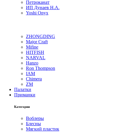
Петроканат
ИП Дунаев Н.А.
Yoshi Onyx
ZHONGDING
Major Craft
Mifine
HITFISH
NARVAL
Hanzo
Ron Thompson
IAM
Chimera
ZM
Палатки
Приманки
Категории
Воблеры
Блесны
Мягкий пластик