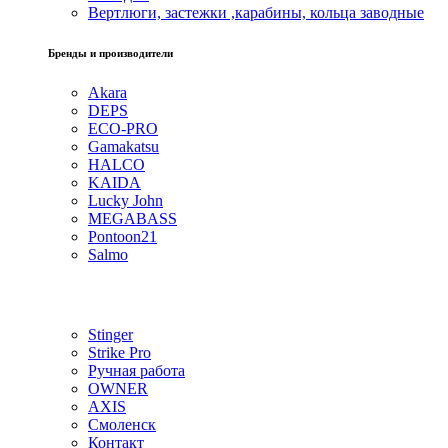
Вертлюги, застежки ,карабины, кольца заводные
Бренды и производители
Akara
DEPS
ECO-PRO
Gamakatsu
HALCO
KAIDA
Lucky John
MEGABASS
Pontoon21
Salmo
Stinger
Strike Pro
Ручная работа
OWNER
AXIS
Смоленск
Контакт