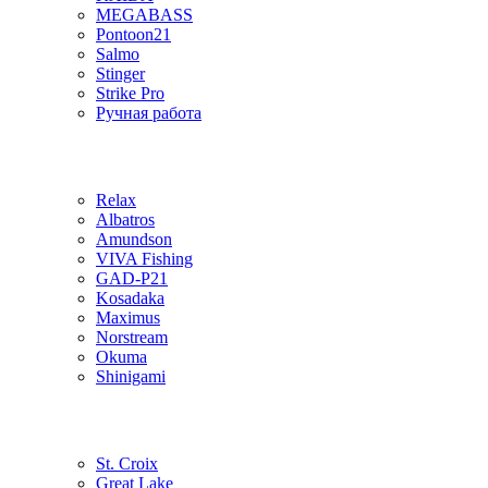
MEGABASS
Pontoon21
Salmo
Stinger
Strike Pro
Ручная работа
Relax
Albatros
Amundson
VIVA Fishing
GAD-P21
Kosadaka
Maximus
Norstream
Okuma
Shinigami
St. Croix
Great Lake