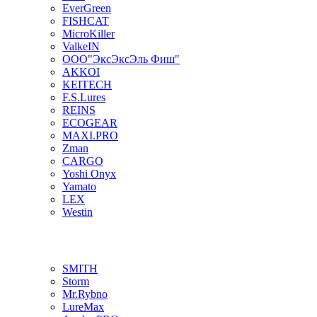
EverGreen
FISHCAT
MicroKiller
ValkeIN
ООО"ЭксЭксЭль Фиш"
AKKOI
KEITECH
F.S.Lures
REINS
ECOGEAR
MAXI.PRO
Zman
CARGO
Yoshi Onyx
Yamato
LEX
Westin
SMITH
Storm
Mr.Rybno
LureMax