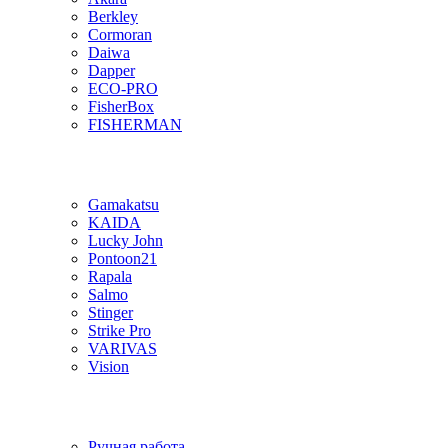
Berkley
Cormoran
Daiwa
Dapper
ECO-PRO
FisherBox
FISHERMAN
Gamakatsu
KAIDA
Lucky John
Pontoon21
Rapala
Salmo
Stinger
Strike Pro
VARIVAS
Vision
Ручная работа