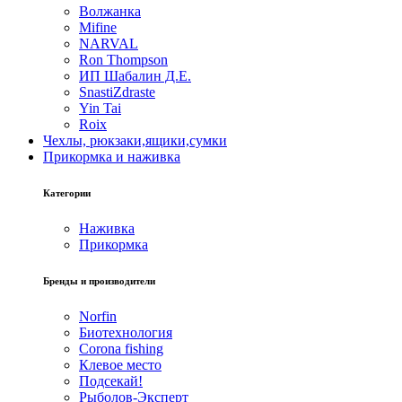
Волжанка
Mifine
NARVAL
Ron Thompson
ИП Шабалин Д.Е.
SnastiZdraste
Yin Tai
Roix
Чехлы, рюкзаки,ящики,сумки
Прикормка и наживка
Категории
Наживка
Прикормка
Бренды и производители
Norfin
Биотехнология
Corona fishing
Клевое место
Подсекай!
Рыболов-Эксперт