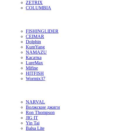
ZETRIX
COLUMBIA
FISHINGLIDER
CEIMAR
Dolphin
KumYang
NAMAZU
Касатка
LureMax
Mifine
HITFISH
Wormix37
NARVAL
Волжские джиги
Ron Thompson
JIG IT
Yin Tai
Balsa Lite