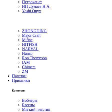
Петроканат
ИП Дунаев Н.А.
Yoshi Onyx
ZHONGDING
Major Craft
Mifine
HITFISH
NARVAL
Hanzo
Ron Thompson
IAM
Chimera
ZM
Палатки
Приманки
Категории
Воблеры
Блесны
Мягкий пластик