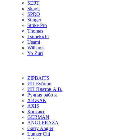
SERT
Skagit
SPRO
Stinger
Strike Pro
Thomas
Tsunekichi
Usami
Williams
Yo-Zuri
ZIPBAITS
ИП Бубнов
ИП Платов А.В.
Ручная работа
ХИЖАК
AXIS
Контакт
GERMAN
ANGLERAZA
Garry Angler
Lunker Citi