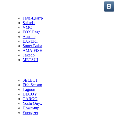
Гала-Центр
Sakuda
VMC
FOX Rage
Aquatic
EXPERT
Super Balsa
AMA-FISH
Takedo
METSUI
SELECT
Fish Season
Lagoon
DECOY
CARGO
Yoshi Onyx
Ножемир
Energizer