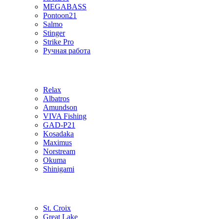
MEGABASS
Pontoon21
Salmo
Stinger
Strike Pro
Ручная работа
Relax
Albatros
Amundson
VIVA Fishing
GAD-P21
Kosadaka
Maximus
Norstream
Okuma
Shinigami
St. Croix
Great Lake