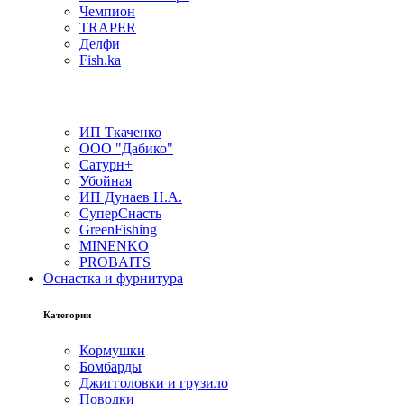
Чемпион
TRAPER
Делфи
Fish.ka
ИП Ткаченко
ООО "Дабико"
Сатурн+
Убойная
ИП Дунаев Н.А.
СуперСнасть
GreenFishing
MINENKO
PROBAITS
Оснастка и фурнитура
Категории
Кормушки
Бомбарды
Джигголовки и грузило
Поводки