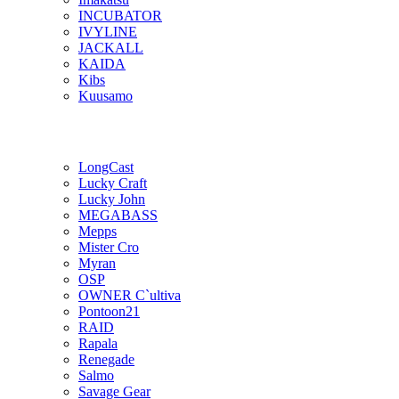
INCUBATOR
IVYLINE
JACKALL
KAIDA
Kibs
Kuusamo
LongCast
Lucky Craft
Lucky John
MEGABASS
Mepps
Mister Cro
Myran
OSP
OWNER C`ultiva
Pontoon21
RAID
Rapala
Renegade
Salmo
Savage Gear