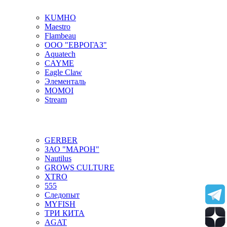
KUMHO
Maestro
Flambeau
ООО "ЕВРОГАЗ"
Aquatech
CAYME
Eagle Claw
Элементаль
MOMOI
Stream
GERBER
ЗАО "МАРОН"
Nautilus
GROWS CULTURE
XTRO
555
Следопыт
MYFISH
ТРИ КИТА
AGAT