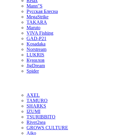
Relax
Mann"S
Русская Блесна
MegaStrike
TAKARA
Maruto
VIVA Fishing
GAD-P21
Kosadaka
Norstream
LUKRIS
Кунилов
JigDream
Spider
AXEL
TAMURO
SHARKS
IZUMI
TSURIBBITO
River2sea
GROWS CULTURE
Aiko