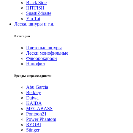
Black Side
HITFISH
SnastiZdraste
Yin Tai
Леска, шнуры и т.д.
Категории
Плетеные шнуры
Лески монофильные
Флюорокарбон
Нанофил
Бренды и производители
Abu Garcia
Berkley
Daiwa
KAIDA
MEGABASS
Pontoon21
Power Phantom
RYOBI
Stinger