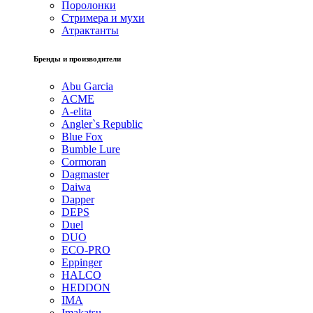
Поролонки
Стримера и мухи
Атрактанты
Бренды и производители
Abu Garcia
ACME
A-elita
Angler`s Republic
Blue Fox
Bumble Lure
Cormoran
Dagmaster
Daiwa
Dapper
DEPS
Duel
DUO
ECO-PRO
Eppinger
HALCO
HEDDON
IMA
Imakatsu