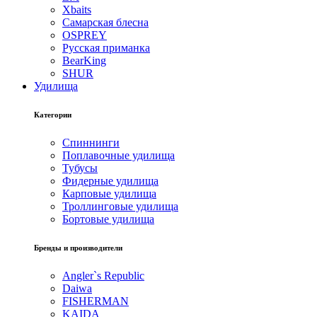
Xbaits
Самарская блесна
OSPREY
Русская приманка
BearKing
SHUR
Удилища
Категории
Спиннинги
Поплавочные удилища
Тубусы
Фидерные удилища
Карповые удилища
Троллинговые удилища
Бортовые удилища
Бренды и производители
Angler`s Republic
Daiwa
FISHERMAN
KAIDA