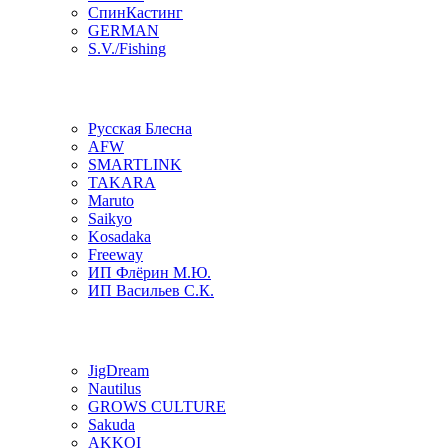
СпинКастинг
GERMAN
S.V./Fishing
Русская Блесна
AFW
SMARTLINK
TAKARA
Maruto
Saikyo
Kosadaka
Freeway
ИП Флёрин М.Ю.
ИП Васильев С.К.
JigDream
Nautilus
GROWS CULTURE
Sakuda
AKKOI