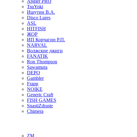
Angler PRO
TsuYoki
Ишутин В.А.
Disco Lures
ASL
HITFISH
ЖОР
ИП Корчагин Р.П.
NARVAL
Волжские джиги
FANATIK
Ron Thompson
Sawamura
DEPO
Gambler
Frapp
NOIKE
Generic Craft
FISH GAMES
SnastiZdraste
Chimera
ZM