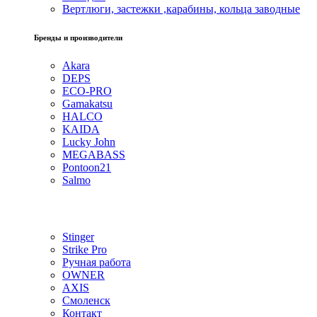
Вертлюги, застежки ,карабины, кольца заводные
Бренды и производители
Akara
DEPS
ECO-PRO
Gamakatsu
HALCO
KAIDA
Lucky John
MEGABASS
Pontoon21
Salmo
Stinger
Strike Pro
Ручная работа
OWNER
AXIS
Смоленск
Контакт