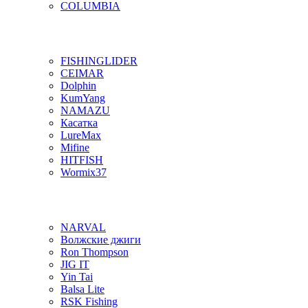
COLUMBIA
FISHINGLIDER
CEIMAR
Dolphin
KumYang
NAMAZU
Касатка
LureMax
Mifine
HITFISH
Wormix37
NARVAL
Волжские джиги
Ron Thompson
JIG IT
Yin Tai
Balsa Lite
RSK Fishing