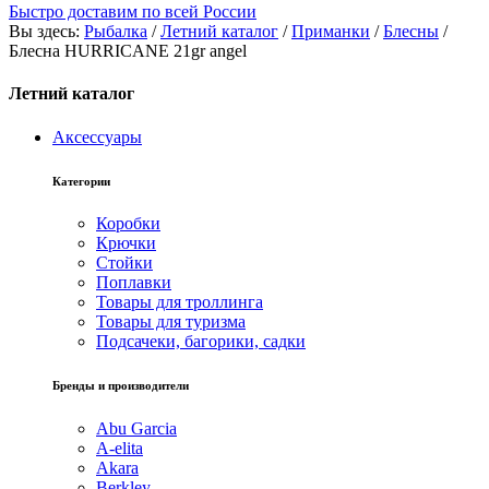
Быстро доставим по всей России
Вы здесь:
Рыбалка
/
Летний каталог
/
Приманки
/
Блесны
/
Блесна HURRICANE 21gr angel
Летний каталог
Аксессуары
Категории
Коробки
Крючки
Стойки
Поплавки
Товары для троллинга
Товары для туризма
Подсачеки, багорики, садки
Бренды и производители
Abu Garcia
A-elita
Akara
Berkley