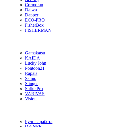
Cormoran
Daiwa
Dapper
ECO-PRO
FisherBox
FISHERMAN
Gamakatsu
KAIDA
Lucky John
Pontoon21
Rapala
Salmo
Stinger
Strike Pro
VARIVAS
Vision
Ручная работа
OWNER