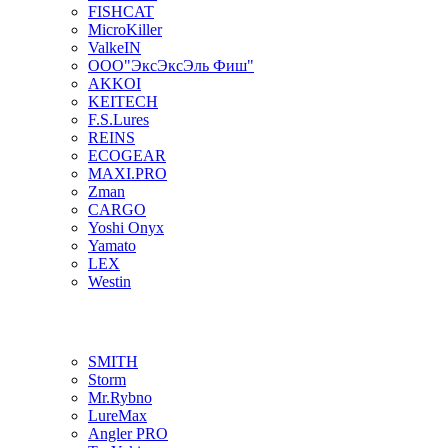
FISHCAT
MicroKiller
ValkeIN
ООО"ЭксЭксЭль Фиш"
AKKOI
KEITECH
F.S.Lures
REINS
ECOGEAR
MAXI.PRO
Zman
CARGO
Yoshi Onyx
Yamato
LEX
Westin
SMITH
Storm
Mr.Rybno
LureMax
Angler PRO