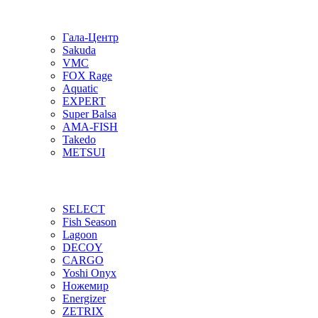
Гала-Центр
Sakuda
VMC
FOX Rage
Aquatic
EXPERT
Super Balsa
AMA-FISH
Takedo
METSUI
SELECT
Fish Season
Lagoon
DECOY
CARGO
Yoshi Onyx
Ножемир
Energizer
ZETRIX