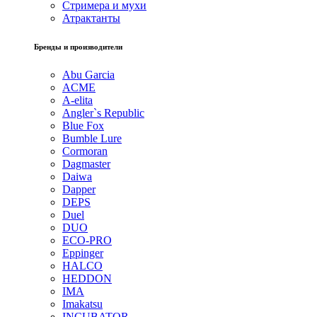
Стримера и мухи
Атрактанты
Бренды и производители
Abu Garcia
ACME
A-elita
Angler`s Republic
Blue Fox
Bumble Lure
Cormoran
Dagmaster
Daiwa
Dapper
DEPS
Duel
DUO
ECO-PRO
Eppinger
HALCO
HEDDON
IMA
Imakatsu
INCUBATOR