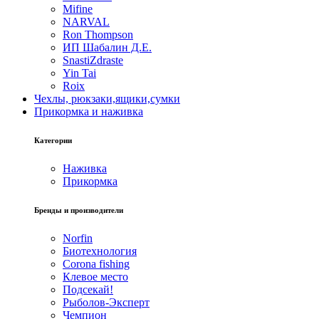
Mifine
NARVAL
Ron Thompson
ИП Шабалин Д.Е.
SnastiZdraste
Yin Tai
Roix
Чехлы, рюкзаки,ящики,сумки
Прикормка и наживка
Категории
Наживка
Прикормка
Бренды и производители
Norfin
Биотехнология
Corona fishing
Клевое место
Подсекай!
Рыболов-Эксперт
Чемпион