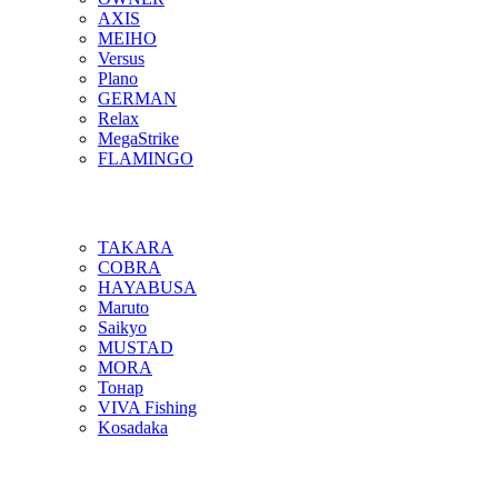
AXIS
MEIHO
Versus
Plano
GERMAN
Relax
MegaStrike
FLAMINGO
TAKARA
COBRA
HAYABUSA
Maruto
Saikyo
MUSTAD
MORA
Тонар
VIVA Fishing
Kosadaka