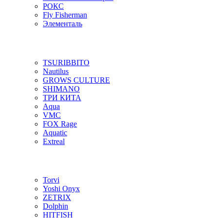
РОКС
Fly Fisherman
Элементаль
TSURIBBITO
Nautilus
GROWS CULTURE
SHIMANO
ТРИ КИТА
Aqua
VMC
FOX Rage
Aquatic
Extreal
Torvi
Yoshi Onyx
ZETRIX
Dolphin
HITFISH