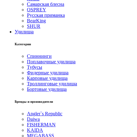
Самарская блесна
OSPREY
Русская приманка
BearKing
SHUR
Удилища
Категории
Спиннинги
Поплавочные удилища
Тубусы
Фидерные удилища
Карповые удилища
Троллинговые удилища
Бортовые удилища
Бренды и производители
Angler`s Republic
Daiwa
FISHERMAN
KAIDA
MEGABASS