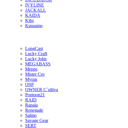
IVYLINE
JACKALL
KAIDA
Kibs
Kuusamo
LongCast
Lucky Craft
Lucky John
MEGABASS
Mepps
Mister Cro
Myran
OSP
OWNER C`ultiva
Pontoon21
RAID
Rapala
Renegade
Salmo
Savage Gear
SERT