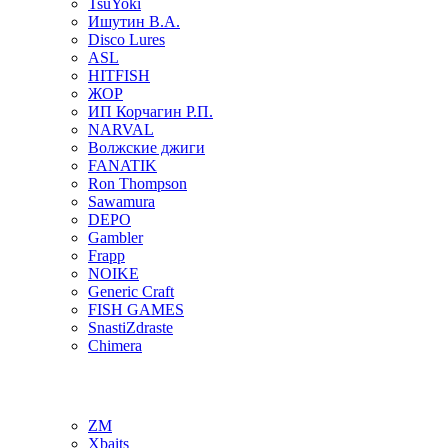
TsuYoki
Ишутин В.А.
Disco Lures
ASL
HITFISH
ЖОР
ИП Корчагин Р.П.
NARVAL
Волжские джиги
FANATIK
Ron Thompson
Sawamura
DEPO
Gambler
Frapp
NOIKE
Generic Craft
FISH GAMES
SnastiZdraste
Chimera
ZM
Xbaits