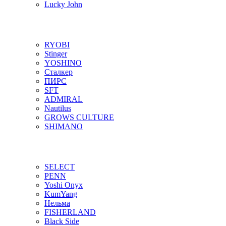
Lucky John
RYOBI
Stinger
YOSHINO
Сталкер
ПИРС
SFT
ADMIRAL
Nautilus
GROWS CULTURE
SHIMANO
SELECT
PENN
Yoshi Onyx
KumYang
Нельма
FISHERLAND
Black Side