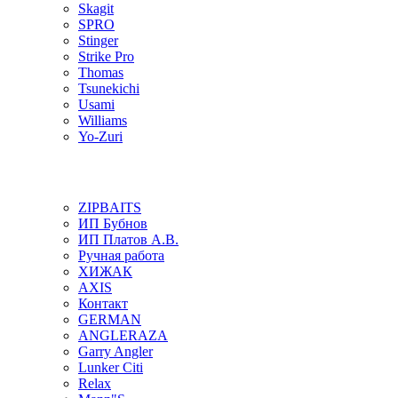
Skagit
SPRO
Stinger
Strike Pro
Thomas
Tsunekichi
Usami
Williams
Yo-Zuri
ZIPBAITS
ИП Бубнов
ИП Платов А.В.
Ручная работа
ХИЖАК
AXIS
Контакт
GERMAN
ANGLERAZA
Garry Angler
Lunker Citi
Relax