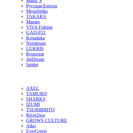
Mann"S
Русская Блесна
MegaStrike
TAKARA
Maruto
VIVA Fishing
GAD-P21
Kosadaka
Norstream
LUKRIS
Кунилов
JigDream
Spider
AXEL
TAMURO
SHARKS
IZUMI
TSURIBBITO
River2sea
GROWS CULTURE
Aiko
EverGreen