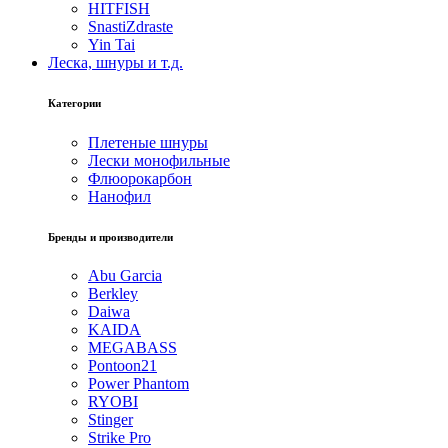
HITFISH
SnastiZdraste
Yin Tai
Леска, шнуры и т.д.
Категории
Плетеные шнуры
Лески монофильные
Флюорокарбон
Нанофил
Бренды и производители
Abu Garcia
Berkley
Daiwa
KAIDA
MEGABASS
Pontoon21
Power Phantom
RYOBI
Stinger
Strike Pro