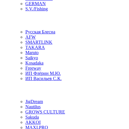
GERMAN
S.V./Fishing
Русская Блесна
AFW
SMARTLINK
TAKARA
Maruto
Saikyo
Kosadaka
Freeway
ИП Флёрин М.Ю.
ИП Васильев С.К.
JigDream
Nautilus
GROWS CULTURE
Sakuda
AKKOI
MAXI.PRO