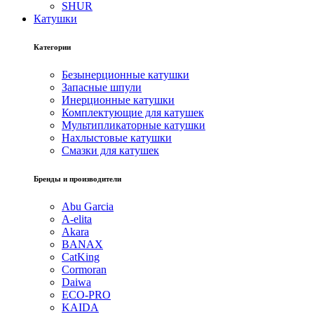
SHUR
Катушки
Категории
Безынерционные катушки
Запасные шпули
Инерционные катушки
Комплектующие для катушек
Мультипликаторные катушки
Нахлыстовые катушки
Смазки для катушек
Бренды и производители
Abu Garcia
A-elita
Akara
BANAX
CatKing
Cormoran
Daiwa
ECO-PRO
KAIDA