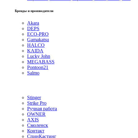
Бренды и производители
Akara
DEPS
ECO-PRO
Gamakatsu
HALCO
KAIDA
Lucky John
MEGABASS
Pontoon21
Salmo
Stinger
Strike Pro
Ручная работа
OWNER
AXIS
Смоленск
Контакт
СпинКастинг