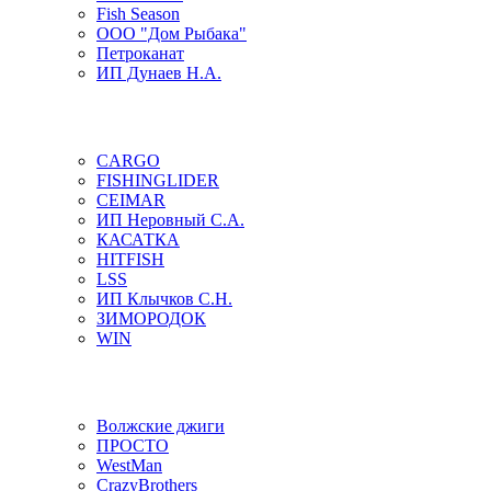
Fish Season
ООО "Дом Рыбака"
Петроканат
ИП Дунаев Н.А.
CARGO
FISHINGLIDER
CEIMAR
ИП Неровный С.А.
КАСАТКА
HITFISH
LSS
ИП Клычков С.Н.
ЗИМОРОДОК
WIN
Волжские джиги
ПРОСТО
WestMan
CrazyBrothers