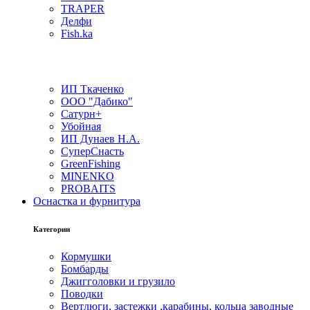
TRAPER
Делфи
Fish.ka
ИП Ткаченко
ООО "Дабико"
Сатурн+
Убойная
ИП Дунаев Н.А.
СуперСнасть
GreenFishing
MINENKO
PROBAITS
Оснастка и фурнитура
Категории
Кормушки
Бомбарды
Джигголовки и грузило
Поводки
Вертлюги, застежки ,карабины, кольца заводные