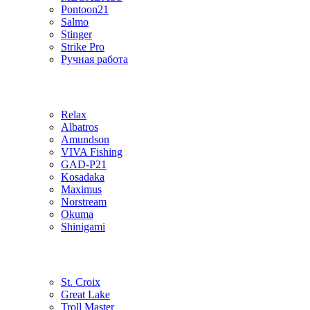
Pontoon21
Salmo
Stinger
Strike Pro
Ручная работа
Relax
Albatros
Amundson
VIVA Fishing
GAD-P21
Kosadaka
Maximus
Norstream
Okuma
Shinigami
St. Croix
Great Lake
Troll Master