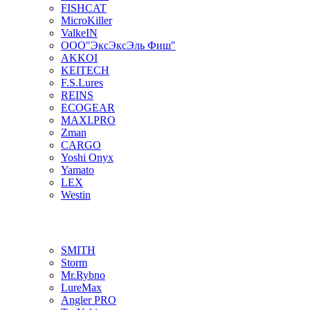
FISHCAT
MicroKiller
ValkeIN
ООО"ЭксЭксЭль Фиш"
AKKOI
KEITECH
F.S.Lures
REINS
ECOGEAR
MAXI.PRO
Zman
CARGO
Yoshi Onyx
Yamato
LEX
Westin
SMITH
Storm
Mr.Rybno
LureMax
Angler PRO