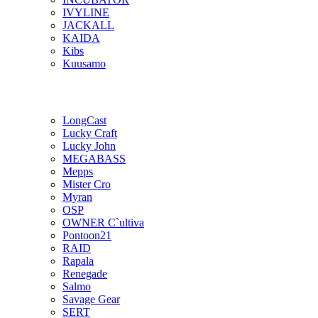
IVYLINE
JACKALL
KAIDA
Kibs
Kuusamo
LongCast
Lucky Craft
Lucky John
MEGABASS
Mepps
Mister Cro
Myran
OSP
OWNER C`ultiva
Pontoon21
RAID
Rapala
Renegade
Salmo
Savage Gear
SERT