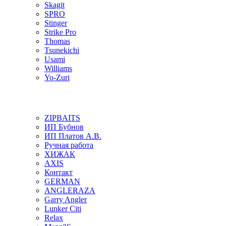
Skagit
SPRO
Stinger
Strike Pro
Thomas
Tsunekichi
Usami
Williams
Yo-Zuri
ZIPBAITS
ИП Бубнов
ИП Платов А.В.
Ручная работа
ХИЖАК
AXIS
Контакт
GERMAN
ANGLERAZA
Garry Angler
Lunker Citi
Relax