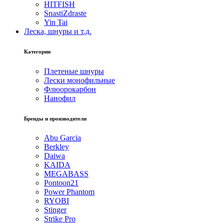
HITFISH
SnastiZdraste
Yin Tai
Леска, шнуры и т.д.
Категории
Плетеные шнуры
Лески монофильные
Флюорокарбон
Нанофил
Бренды и производители
Abu Garcia
Berkley
Daiwa
KAIDA
MEGABASS
Pontoon21
Power Phantom
RYOBI
Stinger
Strike Pro