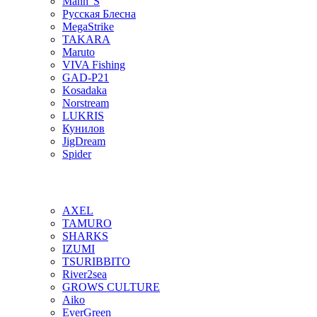
Mann"S
Русская Блесна
MegaStrike
TAKARA
Maruto
VIVA Fishing
GAD-P21
Kosadaka
Norstream
LUKRIS
Кунилов
JigDream
Spider
AXEL
TAMURO
SHARKS
IZUMI
TSURIBBITO
River2sea
GROWS CULTURE
Aiko
EverGreen