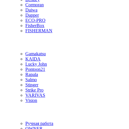
Cormoran
Daiwa
Dapper
ECO-PRO
FisherBox
FISHERMAN
Gamakatsu
KAIDA
Lucky John
Pontoon21
Rapala
Salmo
Stinger
Strike Pro
VARIVAS
Vision
Ручная работа
OWNER