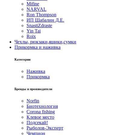
Mifine
NARVAL
Ron Thompson
ИП Шабалин Д.Е.
SnastiZdraste
Yin Tai
Roix
Чехлы, рюкзаки,ящики,сумки
Прикормка и наживка
Категории
Наживка
Прикормка
Бренды и производители
Norfin
Биотехнология
Corona fishing
Клевое место
Подсекай!
Рыболов-Эксперт
Чемпион