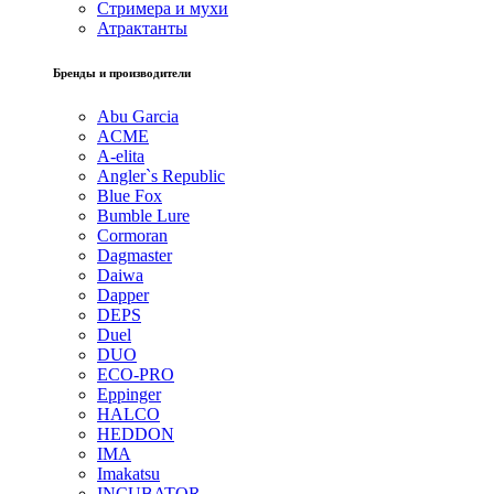
Стримера и мухи
Атрактанты
Бренды и производители
Abu Garcia
ACME
A-elita
Angler`s Republic
Blue Fox
Bumble Lure
Cormoran
Dagmaster
Daiwa
Dapper
DEPS
Duel
DUO
ECO-PRO
Eppinger
HALCO
HEDDON
IMA
Imakatsu
INCUBATOR