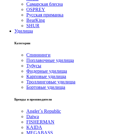
Самарская блесна
OSPREY
Русская приманка
BearKing
SHUR
Удилища
Категории
Спиннинги
Поплавочные удилища
Тубусы
Фидерные удилища
Карповые удилища
Троллинговые удилища
Бортовые удилища
Бренды и производители
Angler`s Republic
Daiwa
FISHERMAN
KAIDA
MEGABASS