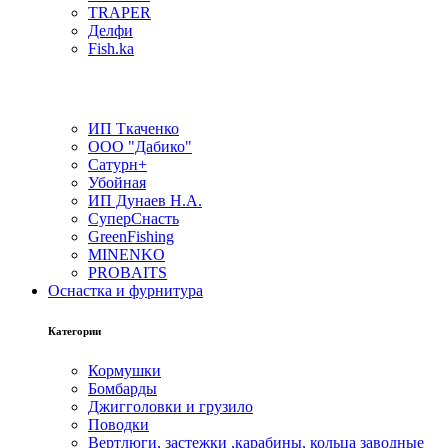
TRAPER
Делфи
Fish.ka
ИП Ткаченко
ООО "Дабико"
Сатурн+
Убойная
ИП Дунаев Н.А.
СуперСнасть
GreenFishing
MINENKO
PROBAITS
Оснастка и фурнитура
Категории
Кормушки
Бомбарды
Джигголовки и грузило
Поводки
Вертлюги, застежки ,карабины, кольца заводные