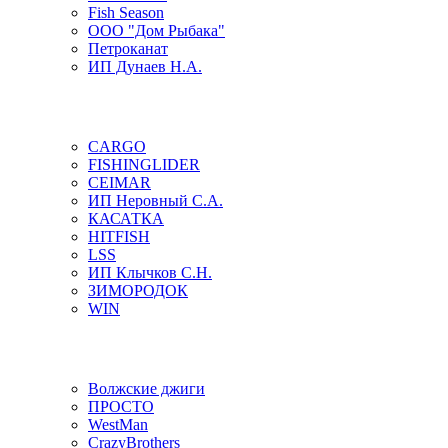
Fish Season
ООО "Дом Рыбака"
Петроканат
ИП Дунаев Н.А.
CARGO
FISHINGLIDER
CEIMAR
ИП Неровный С.А.
КАСАТКА
HITFISH
LSS
ИП Клычков С.Н.
ЗИМОРОДОК
WIN
Волжские джиги
ПРОСТО
WestMan
CrazyBrothers