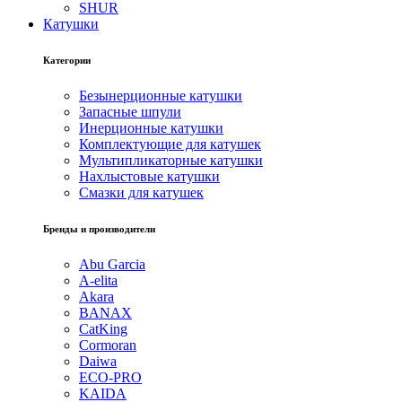
SHUR
Катушки
Категории
Безынерционные катушки
Запасные шпули
Инерционные катушки
Комплектующие для катушек
Мультипликаторные катушки
Нахлыстовые катушки
Смазки для катушек
Бренды и производители
Abu Garcia
A-elita
Akara
BANAX
CatKing
Cormoran
Daiwa
ECO-PRO
KAIDA