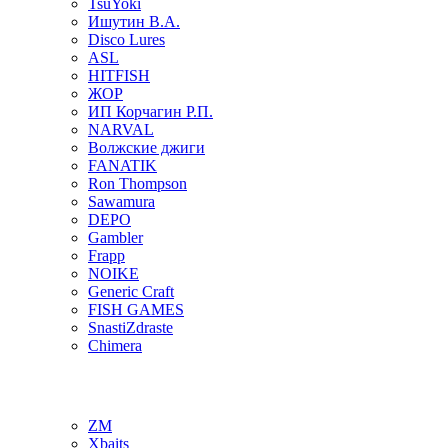
TsuYoki
Ишутин В.А.
Disco Lures
ASL
HITFISH
ЖОР
ИП Корчагин Р.П.
NARVAL
Волжские джиги
FANATIK
Ron Thompson
Sawamura
DEPO
Gambler
Frapp
NOIKE
Generic Craft
FISH GAMES
SnastiZdraste
Chimera
ZM
Xbaits