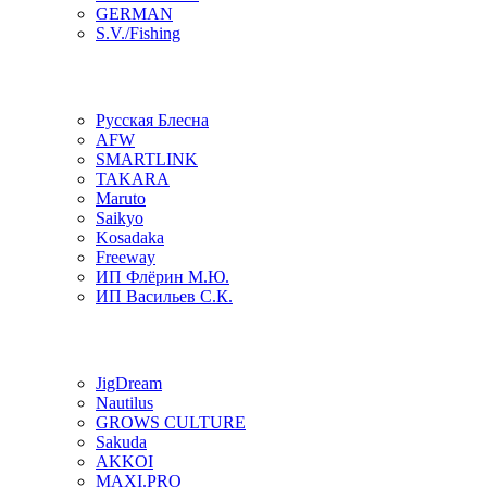
GERMAN
S.V./Fishing
Русская Блесна
AFW
SMARTLINK
TAKARA
Maruto
Saikyo
Kosadaka
Freeway
ИП Флёрин М.Ю.
ИП Васильев С.К.
JigDream
Nautilus
GROWS CULTURE
Sakuda
AKKOI
MAXI.PRO