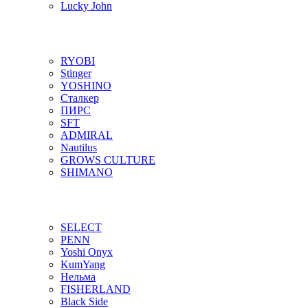
Lucky John
RYOBI
Stinger
YOSHINO
Сталкер
ПИРС
SFT
ADMIRAL
Nautilus
GROWS CULTURE
SHIMANO
SELECT
PENN
Yoshi Onyx
KumYang
Нельма
FISHERLAND
Black Side