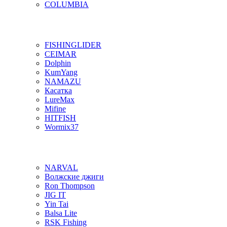
COLUMBIA
FISHINGLIDER
CEIMAR
Dolphin
KumYang
NAMAZU
Касатка
LureMax
Mifine
HITFISH
Wormix37
NARVAL
Волжские джиги
Ron Thompson
JIG IT
Yin Tai
Balsa Lite
RSK Fishing