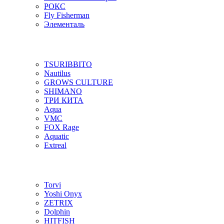
РОКС
Fly Fisherman
Элементаль
TSURIBBITO
Nautilus
GROWS CULTURE
SHIMANO
ТРИ КИТА
Aqua
VMC
FOX Rage
Aquatic
Extreal
Torvi
Yoshi Onyx
ZETRIX
Dolphin
HITFISH