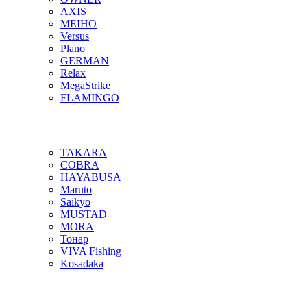
AXIS
MEIHO
Versus
Plano
GERMAN
Relax
MegaStrike
FLAMINGO
TAKARA
COBRA
HAYABUSA
Maruto
Saikyo
MUSTAD
MORA
Тонар
VIVA Fishing
Kosadaka