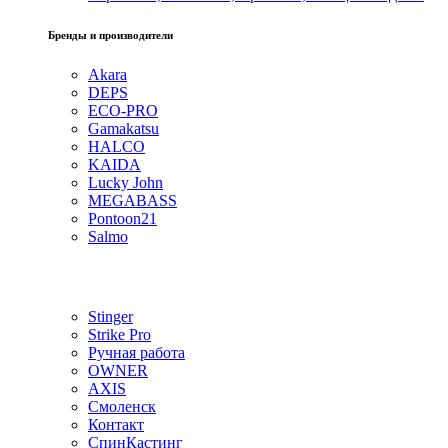
Бренды и производители
Akara
DEPS
ECO-PRO
Gamakatsu
HALCO
KAIDA
Lucky John
MEGABASS
Pontoon21
Salmo
Stinger
Strike Pro
Ручная работа
OWNER
AXIS
Смоленск
Контакт
СпинКастинг