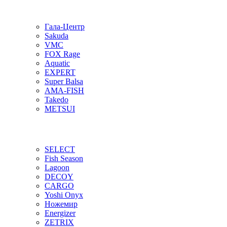
Гала-Центр
Sakuda
VMC
FOX Rage
Aquatic
EXPERT
Super Balsa
AMA-FISH
Takedo
METSUI
SELECT
Fish Season
Lagoon
DECOY
CARGO
Yoshi Onyx
Ножемир
Energizer
ZETRIX