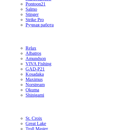
Pontoon21
Salmo
Stinger
Strike Pro
Ручная работа
Relax
Albatros
Amundson
VIVA Fishing
GAD-P21
Kosadaka
Maximus
Norstream
Okuma
Shinigami
St. Croix
Great Lake
Troll Master