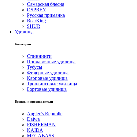
Самарская блесна
OSPREY
Русская приманка
BearKing
SHUR
Удилища
Категории
Спиннинги
Поплавочные удилища
Тубусы
Фидерные удилища
Карповые удилища
Троллинговые удилища
Бортовые удилища
Бренды и производители
Angler`s Republic
Daiwa
FISHERMAN
KAIDA
MEGABASS