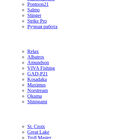
Pontoon21
Salmo
Stinger
Strike Pro
Ручная работа
Relax
Albatros
Amundson
VIVA Fishing
GAD-P21
Kosadaka
Maximus
Norstream
Okuma
Shinigami
St. Croix
Great Lake
Troll Master