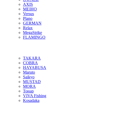
AXIS
MEIHO
Versus
Plano
GERMAN
Relax
MegaStrike
FLAMINGO
TAKARA
COBRA
HAYABUSA
Maruto
Saikyo
MUSTAD
MORA
Тонар
VIVA Fishing
Kosadaka