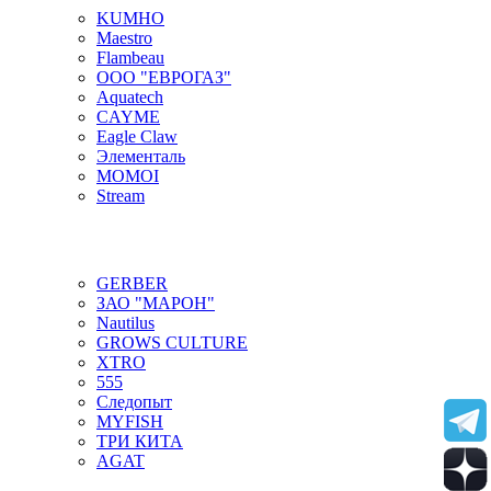
KUMHO
Maestro
Flambeau
ООО "ЕВРОГАЗ"
Aquatech
CAYME
Eagle Claw
Элементаль
MOMOI
Stream
GERBER
ЗАО "МАРОН"
Nautilus
GROWS CULTURE
XTRO
555
Следопыт
MYFISH
ТРИ КИТА
AGAT