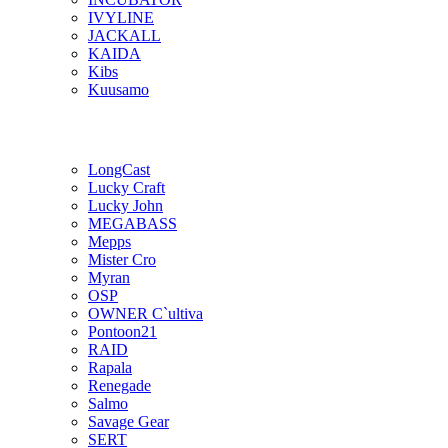
IVYLINE
JACKALL
KAIDA
Kibs
Kuusamo
LongCast
Lucky Craft
Lucky John
MEGABASS
Mepps
Mister Cro
Myran
OSP
OWNER C`ultiva
Pontoon21
RAID
Rapala
Renegade
Salmo
Savage Gear
SERT