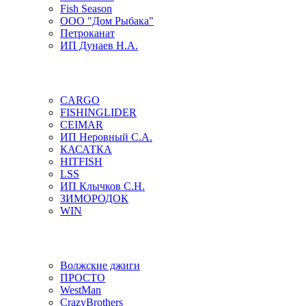
Fish Season
ООО "Дом Рыбака"
Петроканат
ИП Дунаев Н.А.
CARGO
FISHINGLIDER
CEIMAR
ИП Неровный С.А.
КАСАТКА
HITFISH
LSS
ИП Клычков С.Н.
ЗИМОРОДОК
WIN
Волжские джиги
ПРОСТО
WestMan
CrazyBrothers