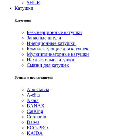
SHUR
Катушки
Категории
Безынерционные катушки
Запасные шпули
Инерционные катушки
Комплектующие для катушек
Мультипликаторные катушки
Нахлыстовые катушки
Смазки для катушек
Бренды и производители
Abu Garcia
A-elita
Akara
BANAX
CatKing
Cormoran
Daiwa
ECO-PRO
KAIDA