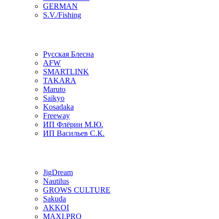
GERMAN
S.V./Fishing
Русская Блесна
AFW
SMARTLINK
TAKARA
Maruto
Saikyo
Kosadaka
Freeway
ИП Флёрин М.Ю.
ИП Васильев С.К.
JigDream
Nautilus
GROWS CULTURE
Sakuda
AKKOI
MAXI.PRO