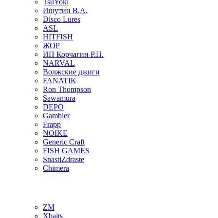
TsuYoki
Ишутин В.А.
Disco Lures
ASL
HITFISH
ЖОР
ИП Корчагин Р.П.
NARVAL
Волжские джиги
FANATIK
Ron Thompson
Sawamura
DEPO
Gambler
Frapp
NOIKE
Generic Craft
FISH GAMES
SnastiZdraste
Chimera
ZM
Xbaits