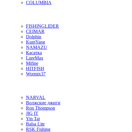
COLUMBIA
FISHINGLIDER
CEIMAR
Dolphin
KumYang
NAMAZU
Касатка
LureMax
Mifine
HITFISH
Wormix37
NARVAL
Волжские джиги
Ron Thompson
JIG IT
Yin Tai
Balsa Lite
RSK Fishing