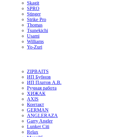
Skagit
SPRO
Stinger
Strike Pro
Thomas
Tsunekichi
Usami
Williams
Yo-Zuri
ZIPBAITS
ИП Бубнов
ИП Платов А.В.
Ручная работа
ХИЖАК
AXIS
Контакт
GERMAN
ANGLERAZA
Garry Angler
Lunker Citi
Relax