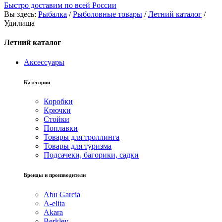
Быстро доставим по всей России
Вы здесь:
Рыбалка
/
Рыболовные товары
/
Летний каталог
/
Удилища
Летний каталог
Аксессуары
Категории
Коробки
Крючки
Стойки
Поплавки
Товары для троллинга
Товары для туризма
Подсачеки, багорики, садки
Бренды и производители
Abu Garcia
A-elita
Akara
Berkley