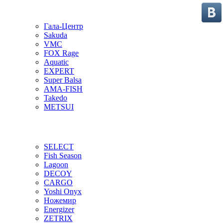
Гала-Центр
Sakuda
VMC
FOX Rage
Aquatic
EXPERT
Super Balsa
AMA-FISH
Takedo
METSUI
SELECT
Fish Season
Lagoon
DECOY
CARGO
Yoshi Onyx
Ножемир
Energizer
ZETRIX