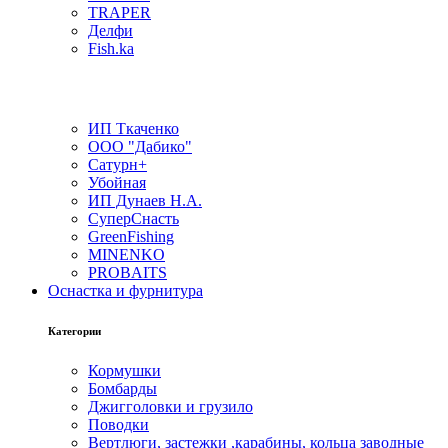
TRAPER
Делфи
Fish.ka
ИП Ткаченко
ООО "Дабико"
Сатурн+
Убойная
ИП Дунаев Н.А.
СуперСнасть
GreenFishing
MINENKO
PROBAITS
Оснастка и фурнитура
Категории
Кормушки
Бомбарды
Джигголовки и грузило
Поводки
Вертлюги, застежки ,карабины, кольца заводные