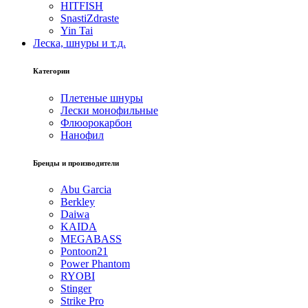
HITFISH
SnastiZdraste
Yin Tai
Леска, шнуры и т.д.
Категории
Плетеные шнуры
Лески монофильные
Флюорокарбон
Нанофил
Бренды и производители
Abu Garcia
Berkley
Daiwa
KAIDA
MEGABASS
Pontoon21
Power Phantom
RYOBI
Stinger
Strike Pro