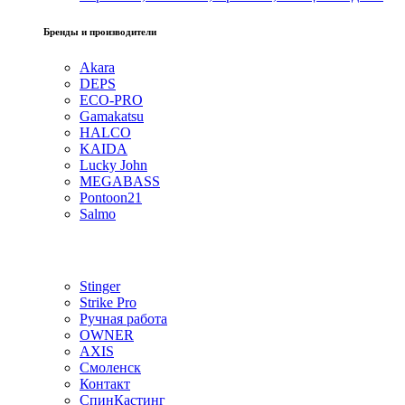
Бренды и производители
Akara
DEPS
ECO-PRO
Gamakatsu
HALCO
KAIDA
Lucky John
MEGABASS
Pontoon21
Salmo
Stinger
Strike Pro
Ручная работа
OWNER
AXIS
Смоленск
Контакт
СпинКастинг