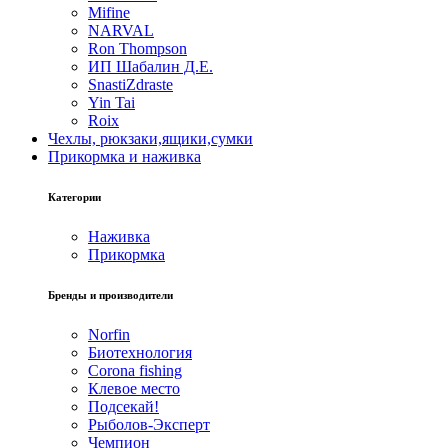
Mifine
NARVAL
Ron Thompson
ИП Шабалин Д.Е.
SnastiZdraste
Yin Tai
Roix
Чехлы, рюкзаки,ящики,сумки
Прикормка и наживка
Категории
Наживка
Прикормка
Бренды и производители
Norfin
Биотехнология
Corona fishing
Клевое место
Подсекай!
Рыболов-Эксперт
Чемпион