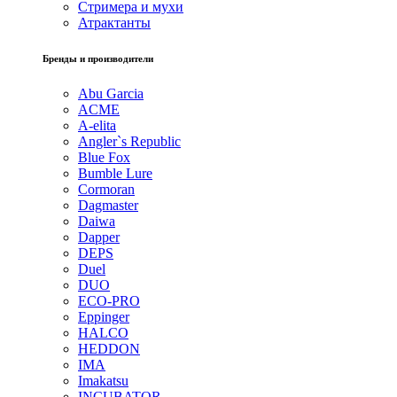
Стримера и мухи
Атрактанты
Бренды и производители
Abu Garcia
ACME
A-elita
Angler`s Republic
Blue Fox
Bumble Lure
Cormoran
Dagmaster
Daiwa
Dapper
DEPS
Duel
DUO
ECO-PRO
Eppinger
HALCO
HEDDON
IMA
Imakatsu
INCUBATOR