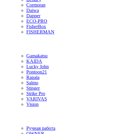
Cormoran
Daiwa
Dapper
ECO-PRO
FisherBox
FISHERMAN
Gamakatsu
KAIDA
Lucky John
Pontoon21
Rapala
Salmo
Stinger
Strike Pro
VARIVAS
Vision
Ручная работа
OWNER