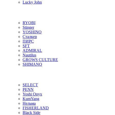
Lucky John
RYOBI
Stinger
YOSHINO
Сталкер
ПИРС
SFT
ADMIRAL
Nautilus
GROWS CULTURE
SHIMANO
SELECT
PENN
Yoshi Onyx
KumYang
Нельма
FISHERLAND
Black Side