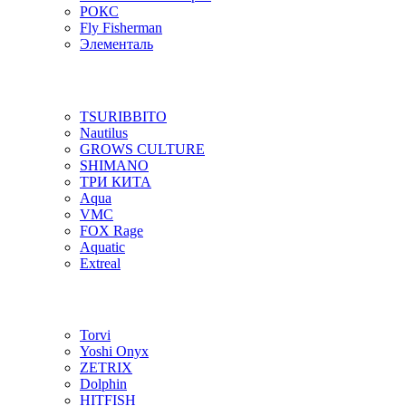
РОКС
Fly Fisherman
Элементаль
TSURIBBITO
Nautilus
GROWS CULTURE
SHIMANO
ТРИ КИТА
Aqua
VMC
FOX Rage
Aquatic
Extreal
Torvi
Yoshi Onyx
ZETRIX
Dolphin
HITFISH