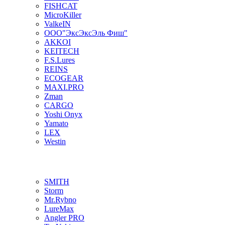
FISHCAT
MicroKiller
ValkeIN
ООО"ЭксЭксЭль Фиш"
AKKOI
KEITECH
F.S.Lures
REINS
ECOGEAR
MAXI.PRO
Zman
CARGO
Yoshi Onyx
Yamato
LEX
Westin
SMITH
Storm
Mr.Rybno
LureMax
Angler PRO