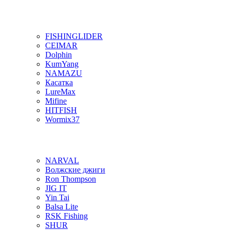
FISHINGLIDER
CEIMAR
Dolphin
KumYang
NAMAZU
Касатка
LureMax
Mifine
HITFISH
Wormix37
NARVAL
Волжские джиги
Ron Thompson
JIG IT
Yin Tai
Balsa Lite
RSK Fishing
SHUR