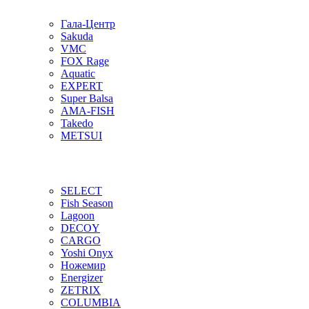
Гала-Центр
Sakuda
VMC
FOX Rage
Aquatic
EXPERT
Super Balsa
AMA-FISH
Takedo
METSUI
SELECT
Fish Season
Lagoon
DECOY
CARGO
Yoshi Onyx
Ножемир
Energizer
ZETRIX
COLUMBIA