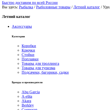
Быстро доставим по всей России
Вы здесь:
Рыбалка
/
Рыболовные товары
/
Летний каталог
/
Уди
Летний каталог
Аксессуары
Категории
Коробки
Крючки
Стойки
Поплавки
Товары для троллинга
Товары для туризма
Подсачеки, багорики, садки
Бренды и производители
Abu Garcia
A-elita
Akara
Berkley
Cormoran