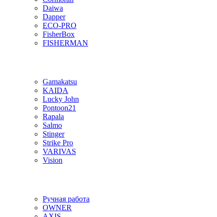
Daiwa
Dapper
ECO-PRO
FisherBox
FISHERMAN
Gamakatsu
KAIDA
Lucky John
Pontoon21
Rapala
Salmo
Stinger
Strike Pro
VARIVAS
Vision
Ручная работа
OWNER
AXIS