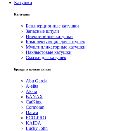
Катушки
Категории
Безынерционные катушки
Запасные шпули
Инерционные катушки
Комплектующие для катушек
Мультипликаторные катушки
Нахлыстовые катушки
Смазки для катушек
Бренды и производители
Abu Garcia
A-elita
Akara
BANAX
CatKing
Cormoran
Daiwa
ECO-PRO
KAIDA
Lucky John