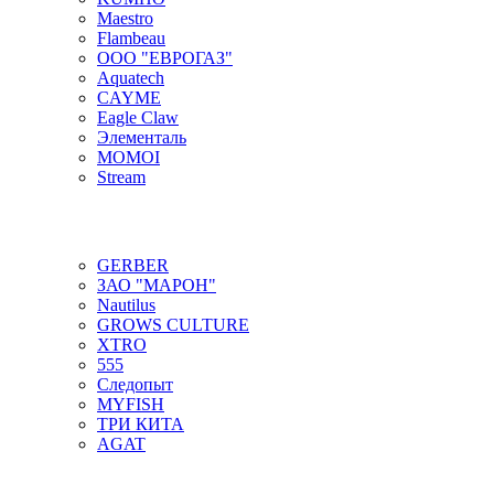
Maestro
Flambeau
ООО "ЕВРОГАЗ"
Aquatech
CAYME
Eagle Claw
Элементаль
MOMOI
Stream
GERBER
ЗАО "МАРОН"
Nautilus
GROWS CULTURE
XTRO
555
Следопыт
MYFISH
ТРИ КИТА
AGAT