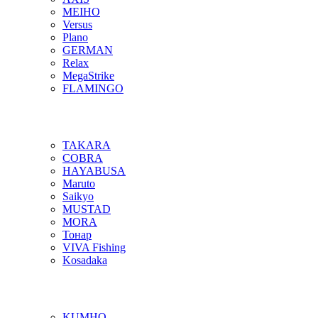
MEIHO
Versus
Plano
GERMAN
Relax
MegaStrike
FLAMINGO
TAKARA
COBRA
HAYABUSA
Maruto
Saikyo
MUSTAD
MORA
Тонар
VIVA Fishing
Kosadaka
KUMHO