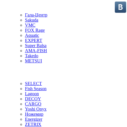
Гала-Центр
Sakuda
VMC
FOX Rage
Aquatic
EXPERT
Super Balsa
AMA-FISH
Takedo
METSUI
SELECT
Fish Season
Lagoon
DECOY
CARGO
Yoshi Onyx
Ножемир
Energizer
ZETRIX