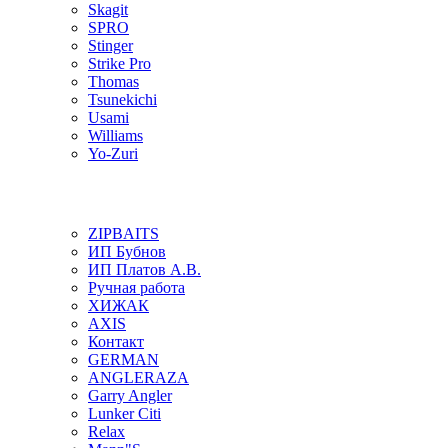
Skagit
SPRO
Stinger
Strike Pro
Thomas
Tsunekichi
Usami
Williams
Yo-Zuri
ZIPBAITS
ИП Бубнов
ИП Платов А.В.
Ручная работа
ХИЖАК
AXIS
Контакт
GERMAN
ANGLERAZA
Garry Angler
Lunker Citi
Relax