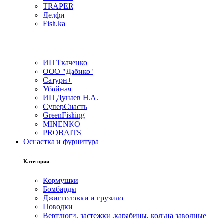
TRAPER
Делфи
Fish.ka
ИП Ткаченко
ООО "Дабико"
Сатурн+
Убойная
ИП Дунаев Н.А.
СуперСнасть
GreenFishing
MINENKO
PROBAITS
Оснастка и фурнитура
Категории
Кормушки
Бомбарды
Джигголовки и грузило
Поводки
Вертлюги, застежки ,карабины, кольца заводные