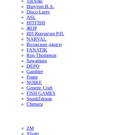
TsuYoki
Ишутин В.А.
Disco Lures
ASL
HITFISH
ЖОР
ИП Корчагин Р.П.
NARVAL
Волжские джиги
FANATIK
Ron Thompson
Sawamura
DEPO
Gambler
Frapp
NOIKE
Generic Craft
FISH GAMES
SnastiZdraste
Chimera
ZM
Xbaits