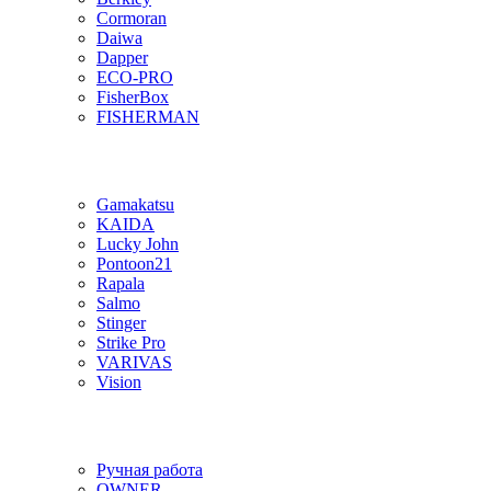
Cormoran
Daiwa
Dapper
ECO-PRO
FisherBox
FISHERMAN
Gamakatsu
KAIDA
Lucky John
Pontoon21
Rapala
Salmo
Stinger
Strike Pro
VARIVAS
Vision
Ручная работа
OWNER