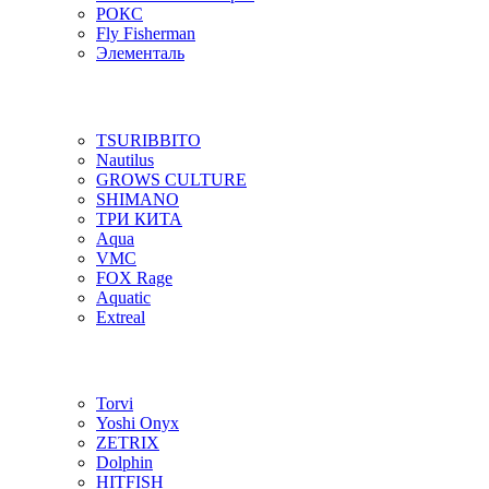
РОКС
Fly Fisherman
Элементаль
TSURIBBITO
Nautilus
GROWS CULTURE
SHIMANO
ТРИ КИТА
Aqua
VMC
FOX Rage
Aquatic
Extreal
Torvi
Yoshi Onyx
ZETRIX
Dolphin
HITFISH