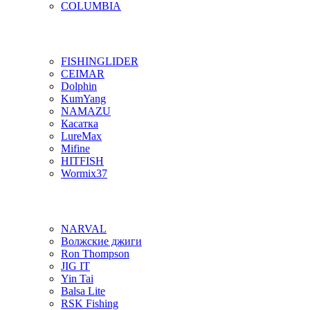
COLUMBIA
FISHINGLIDER
CEIMAR
Dolphin
KumYang
NAMAZU
Касатка
LureMax
Mifine
HITFISH
Wormix37
NARVAL
Волжские джиги
Ron Thompson
JIG IT
Yin Tai
Balsa Lite
RSK Fishing