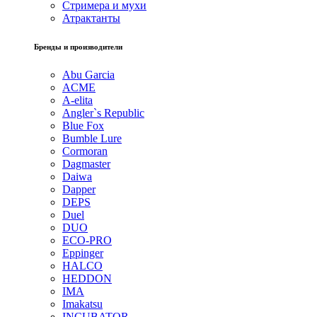
Стримера и мухи
Атрактанты
Бренды и производители
Abu Garcia
ACME
A-elita
Angler`s Republic
Blue Fox
Bumble Lure
Cormoran
Dagmaster
Daiwa
Dapper
DEPS
Duel
DUO
ECO-PRO
Eppinger
HALCO
HEDDON
IMA
Imakatsu
INCUBATOR