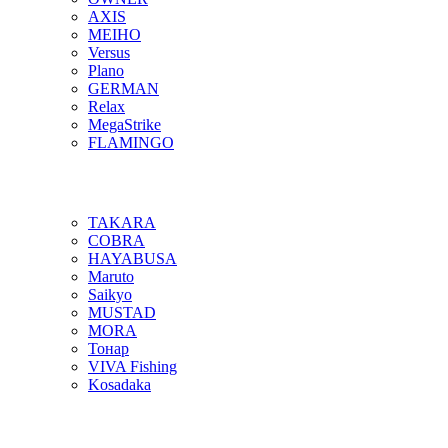
AXIS
MEIHO
Versus
Plano
GERMAN
Relax
MegaStrike
FLAMINGO
TAKARA
COBRA
HAYABUSA
Maruto
Saikyo
MUSTAD
MORA
Тонар
VIVA Fishing
Kosadaka