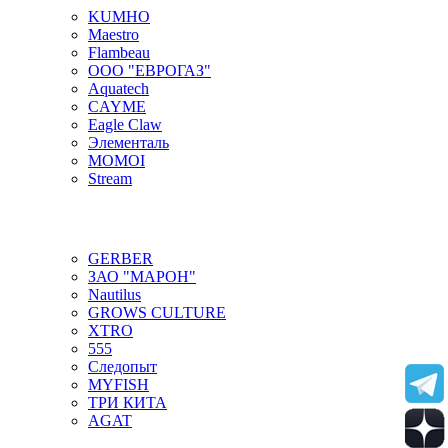
KUMHO
Maestro
Flambeau
ООО "ЕВРОГАЗ"
Aquatech
CAYME
Eagle Claw
Элементаль
MOMOI
Stream
GERBER
ЗАО "МАРОН"
Nautilus
GROWS CULTURE
XTRO
555
Следопыт
MYFISH
ТРИ КИТА
AGAT