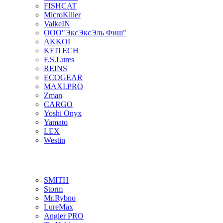
FISHCAT
MicroKiller
ValkeIN
ООО"ЭксЭксЭль Фиш"
AKKOI
KEITECH
F.S.Lures
REINS
ECOGEAR
MAXI.PRO
Zman
CARGO
Yoshi Onyx
Yamato
LEX
Westin
SMITH
Storm
Mr.Rybno
LureMax
Angler PRO