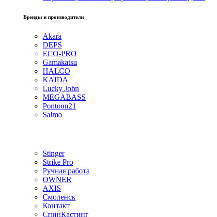
Бренды и производители
Akara
DEPS
ECO-PRO
Gamakatsu
HALCO
KAIDA
Lucky John
MEGABASS
Pontoon21
Salmo
Stinger
Strike Pro
Ручная работа
OWNER
AXIS
Смоленск
Контакт
СпинКастинг