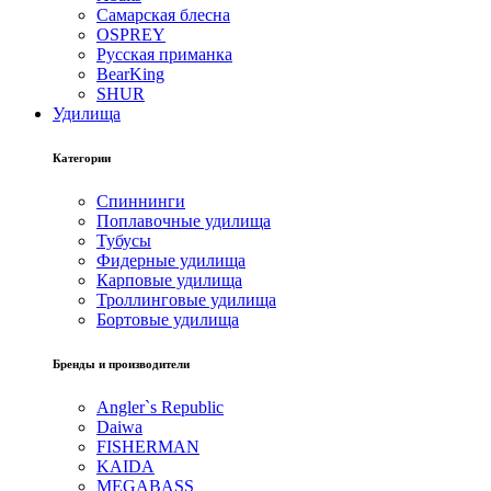
Самарская блесна
OSPREY
Русская приманка
BearKing
SHUR
Удилища
Категории
Спиннинги
Поплавочные удилища
Тубусы
Фидерные удилища
Карповые удилища
Троллинговые удилища
Бортовые удилища
Бренды и производители
Angler`s Republic
Daiwa
FISHERMAN
KAIDA
MEGABASS