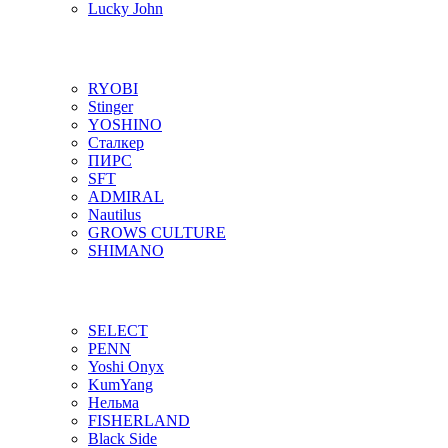
Lucky John
RYOBI
Stinger
YOSHINO
Сталкер
ПИРС
SFT
ADMIRAL
Nautilus
GROWS CULTURE
SHIMANO
SELECT
PENN
Yoshi Onyx
KumYang
Нельма
FISHERLAND
Black Side