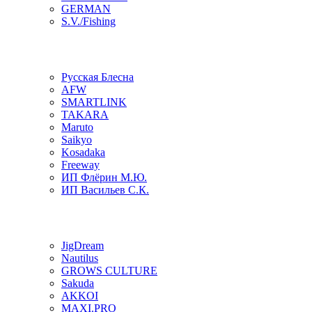
GERMAN
S.V./Fishing
Русская Блесна
AFW
SMARTLINK
TAKARA
Maruto
Saikyo
Kosadaka
Freeway
ИП Флёрин М.Ю.
ИП Васильев С.К.
JigDream
Nautilus
GROWS CULTURE
Sakuda
AKKOI
MAXI.PRO