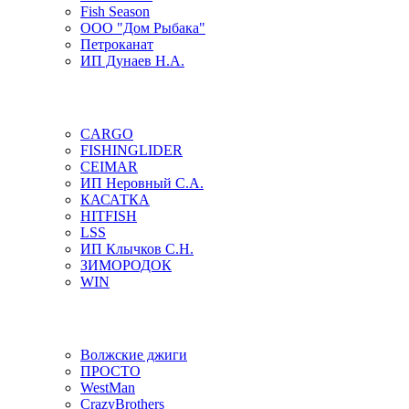
Fish Season
ООО "Дом Рыбака"
Петроканат
ИП Дунаев Н.А.
CARGO
FISHINGLIDER
CEIMAR
ИП Неровный С.А.
КАСАТКА
HITFISH
LSS
ИП Клычков С.Н.
ЗИМОРОДОК
WIN
Волжские джиги
ПРОСТО
WestMan
CrazyBrothers