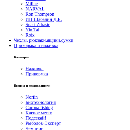
Mifine
NARVAL
Ron Thompson
ИП Шабалин Д.Е.
SnastiZdraste
Yin Tai
Roix
Чехлы, рюкзаки,ящики,сумки
Прикормка и наживка
Категории
Наживка
Прикормка
Бренды и производители
Norfin
Биотехнология
Corona fishing
Клевое место
Подсекай!
Рыболов-Эксперт
Чемпион