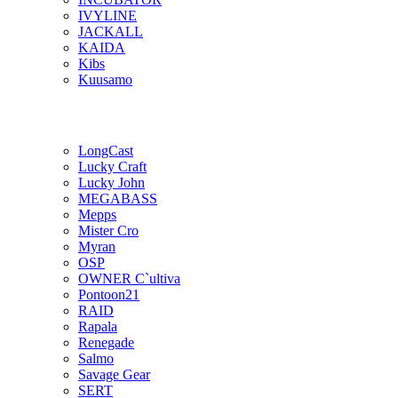
IVYLINE
JACKALL
KAIDA
Kibs
Kuusamo
LongCast
Lucky Craft
Lucky John
MEGABASS
Mepps
Mister Cro
Myran
OSP
OWNER C`ultiva
Pontoon21
RAID
Rapala
Renegade
Salmo
Savage Gear
SERT