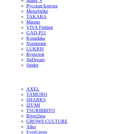
Mann"S
Русская Блесна
MegaStrike
TAKARA
Maruto
VIVA Fishing
GAD-P21
Kosadaka
Norstream
LUKRIS
Кунилов
JigDream
Spider
AXEL
TAMURO
SHARKS
IZUMI
TSURIBBITO
River2sea
GROWS CULTURE
Aiko
EverGreen