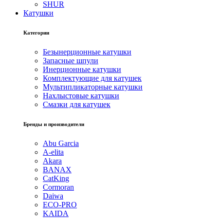
SHUR
Катушки
Категории
Безынерционные катушки
Запасные шпули
Инерционные катушки
Комплектующие для катушек
Мультипликаторные катушки
Нахлыстовые катушки
Смазки для катушек
Бренды и производители
Abu Garcia
A-elita
Akara
BANAX
CatKing
Cormoran
Daiwa
ECO-PRO
KAIDA