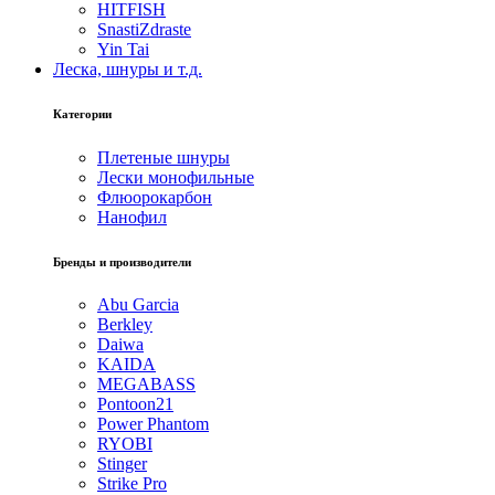
HITFISH
SnastiZdraste
Yin Tai
Леска, шнуры и т.д.
Категории
Плетеные шнуры
Лески монофильные
Флюорокарбон
Нанофил
Бренды и производители
Abu Garcia
Berkley
Daiwa
KAIDA
MEGABASS
Pontoon21
Power Phantom
RYOBI
Stinger
Strike Pro