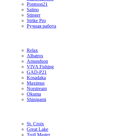
Pontoon21
Salmo
Stinger
Strike Pro
Ручная работа
Relax
Albatros
Amundson
VIVA Fishing
GAD-P21
Kosadaka
Maximus
Norstream
Okuma
Shinigami
St. Croix
Great Lake
Troll Master