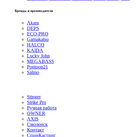
Бренды и производители
Akara
DEPS
ECO-PRO
Gamakatsu
HALCO
KAIDA
Lucky John
MEGABASS
Pontoon21
Salmo
Stinger
Strike Pro
Ручная работа
OWNER
AXIS
Смоленск
Контакт
СпинКастинг