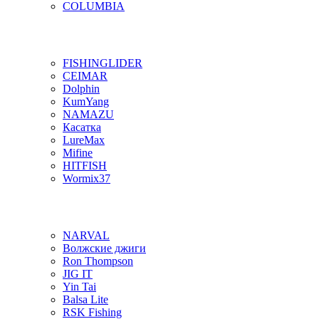
COLUMBIA
FISHINGLIDER
CEIMAR
Dolphin
KumYang
NAMAZU
Касатка
LureMax
Mifine
HITFISH
Wormix37
NARVAL
Волжские джиги
Ron Thompson
JIG IT
Yin Tai
Balsa Lite
RSK Fishing