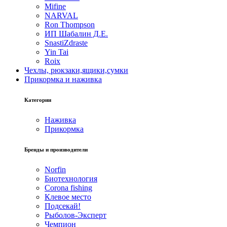
Mifine
NARVAL
Ron Thompson
ИП Шабалин Д.Е.
SnastiZdraste
Yin Tai
Roix
Чехлы, рюкзаки,ящики,сумки
Прикормка и наживка
Категории
Наживка
Прикормка
Бренды и производители
Norfin
Биотехнология
Corona fishing
Клевое место
Подсекай!
Рыболов-Эксперт
Чемпион