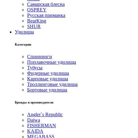
Самарская блесна
OSPREY
Русская приманка
BearKing
SHUR
Удилища
Категории
Спиннинги
Поплавочные удилища
Тубусы
Фидерные удилища
Карповые удилища
Троллинговые удилища
Бортовые удилища
Бренды и производители
Angler`s Republic
Daiwa
FISHERMAN
KAIDA
MEGABASS