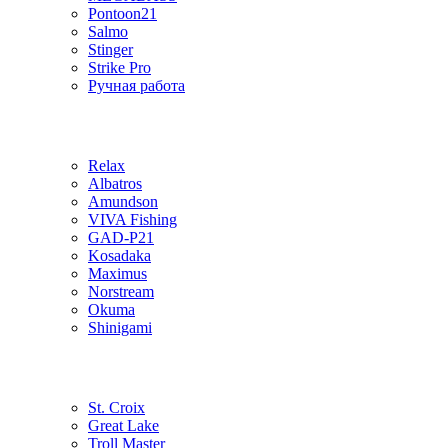
Pontoon21
Salmo
Stinger
Strike Pro
Ручная работа
Relax
Albatros
Amundson
VIVA Fishing
GAD-P21
Kosadaka
Maximus
Norstream
Okuma
Shinigami
St. Croix
Great Lake
Troll Master