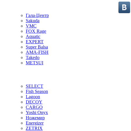
Гала-Центр
Sakuda
VMC
FOX Rage
Aquatic
EXPERT
Super Balsa
AMA-FISH
Takedo
METSUI
SELECT
Fish Season
Lagoon
DECOY
CARGO
Yoshi Onyx
Ножемир
Energizer
ZETRIX