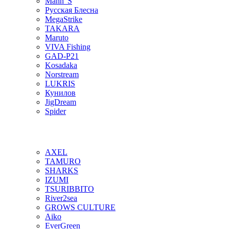
Mann"S
Русская Блесна
MegaStrike
TAKARA
Maruto
VIVA Fishing
GAD-P21
Kosadaka
Norstream
LUKRIS
Кунилов
JigDream
Spider
AXEL
TAMURO
SHARKS
IZUMI
TSURIBBITO
River2sea
GROWS CULTURE
Aiko
EverGreen