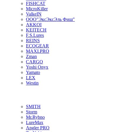
FISHCAT
MicroKiller
ValkeIN
ООО"ЭксЭксЭль Фиш"
AKKOI
KEITECH
F.S.Lures
REINS
ECOGEAR
MAXI.PRO
Zman
CARGO
Yoshi Onyx
Yamato
LEX
Westin
SMITH
Storm
Mr.Rybno
LureMax
Angler PRO