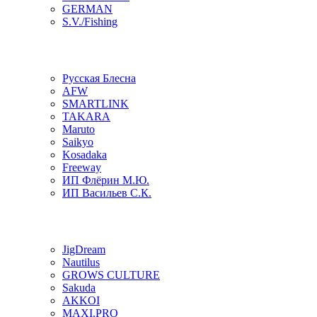
GERMAN
S.V./Fishing
Русская Блесна
AFW
SMARTLINK
TAKARA
Maruto
Saikyo
Kosadaka
Freeway
ИП Флёрин М.Ю.
ИП Васильев С.К.
JigDream
Nautilus
GROWS CULTURE
Sakuda
AKKOI
MAXI.PRO