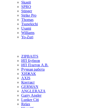
Skagit
SPRO
Stinger
Strike Pro
Thomas
Tsunekichi
Usami
Williams
Yo-Zuri
ZIPBAITS
ИП Бубнов
ИП Платов А.В.
Ручная работа
ХИЖАК
AXIS
Контакт
GERMAN
ANGLERAZA
Garry Angler
Lunker Citi
Relax