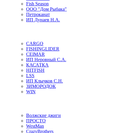
Fish Season
ООО "Дом Рыбака"
Петроканат
ИП Дунаев Н.А.
CARGO
FISHINGLIDER
CEIMAR
ИП Неровный С.А.
КАСАТКА
HITFISH
LSS
ИП Клычков С.Н.
ЗИМОРОДОК
WIN
Волжские джиги
ПРОСТО
WestMan
CrazyBrothers