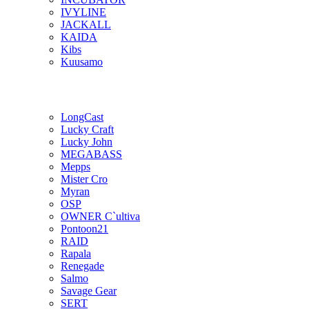
IVYLINE
JACKALL
KAIDA
Kibs
Kuusamo
LongCast
Lucky Craft
Lucky John
MEGABASS
Mepps
Mister Cro
Myran
OSP
OWNER C`ultiva
Pontoon21
RAID
Rapala
Renegade
Salmo
Savage Gear
SERT