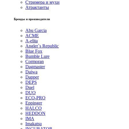
Стримера и мухи
Атрактанты
Бренды и производители
Abu Garcia
ACME
A-elita
Angler`s Republic
Blue Fox
Bumble Lure
Cormoran
Dagmaster
Daiwa
Dapper
DEPS
Duel
DUO
ECO-PRO
Eppinger
HALCO
HEDDON
IMA
Imakatsu
INCUBATOR