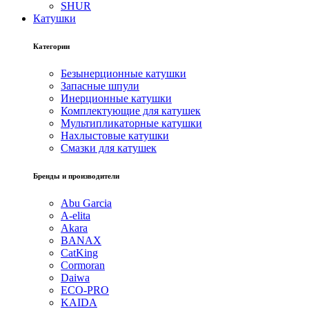
SHUR
Катушки
Категории
Безынерционные катушки
Запасные шпули
Инерционные катушки
Комплектующие для катушек
Мультипликаторные катушки
Нахлыстовые катушки
Смазки для катушек
Бренды и производители
Abu Garcia
A-elita
Akara
BANAX
CatKing
Cormoran
Daiwa
ECO-PRO
KAIDA