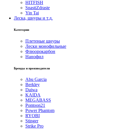
HITFISH
SnastiZdraste
Yin Tai
Леска, шнуры и т.д.
Категории
Плетеные шнуры
Лески монофильные
Флюорокарбон
Нанофил
Бренды и производители
Abu Garcia
Berkley
Daiwa
KAIDA
MEGABASS
Pontoon21
Power Phantom
RYOBI
Stinger
Strike Pro