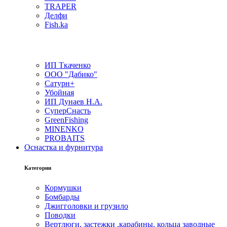
TRAPER
Делфи
Fish.ka
ИП Ткаченко
ООО "Дабико"
Сатурн+
Убойная
ИП Дунаев Н.А.
СуперСнасть
GreenFishing
MINENKO
PROBAITS
Оснастка и фурнитура
Категории
Кормушки
Бомбарды
Джигголовки и грузило
Поводки
Вертлюги, застежки ,карабины, кольца заводные