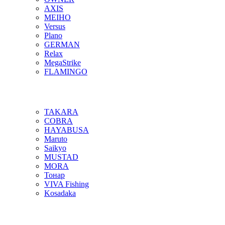
AXIS
MEIHO
Versus
Plano
GERMAN
Relax
MegaStrike
FLAMINGO
TAKARA
COBRA
HAYABUSA
Maruto
Saikyo
MUSTAD
MORA
Тонар
VIVA Fishing
Kosadaka