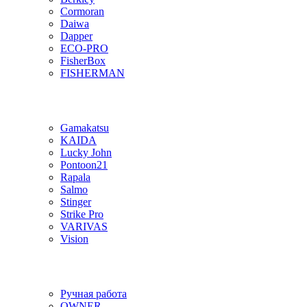
Cormoran
Daiwa
Dapper
ECO-PRO
FisherBox
FISHERMAN
Gamakatsu
KAIDA
Lucky John
Pontoon21
Rapala
Salmo
Stinger
Strike Pro
VARIVAS
Vision
Ручная работа
OWNER