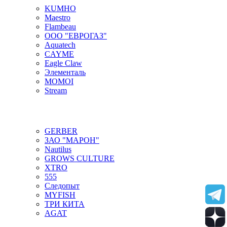
KUMHO
Maestro
Flambeau
ООО "ЕВРОГАЗ"
Aquatech
CAYME
Eagle Claw
Элементаль
MOMOI
Stream
GERBER
ЗАО "МАРОН"
Nautilus
GROWS CULTURE
XTRO
555
Следопыт
MYFISH
ТРИ КИТА
AGAT