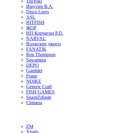
TsuYoki
Ишутин В.А.
Disco Lures
ASL
HITFISH
ЖОР
ИП Корчагин Р.П.
NARVAL
Волжские джиги
FANATIK
Ron Thompson
Sawamura
DEPO
Gambler
Frapp
NOIKE
Generic Craft
FISH GAMES
SnastiZdraste
Chimera
ZM
Xbaits