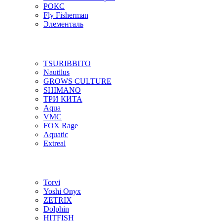
РОКС
Fly Fisherman
Элементаль
TSURIBBITO
Nautilus
GROWS CULTURE
SHIMANO
ТРИ КИТА
Aqua
VMC
FOX Rage
Aquatic
Extreal
Torvi
Yoshi Onyx
ZETRIX
Dolphin
HITFISH