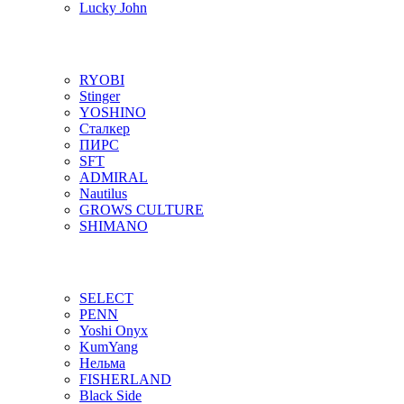
Lucky John
RYOBI
Stinger
YOSHINO
Сталкер
ПИРС
SFT
ADMIRAL
Nautilus
GROWS CULTURE
SHIMANO
SELECT
PENN
Yoshi Onyx
KumYang
Нельма
FISHERLAND
Black Side