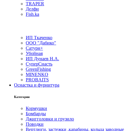
TRAPER
Делфи
Fish.ka
ИП Ткаченко
ООО "Дабико"
Сатурн+
Убойная
ИП Дунаев Н.А.
СуперСнасть
GreenFishing
MINENKO
PROBAITS
Оснастка и фурнитура
Категории
Кормушки
Бомбарды
Джигголовки и грузило
Поводки
Вертлюги, застежки ,карабины, кольца заводные