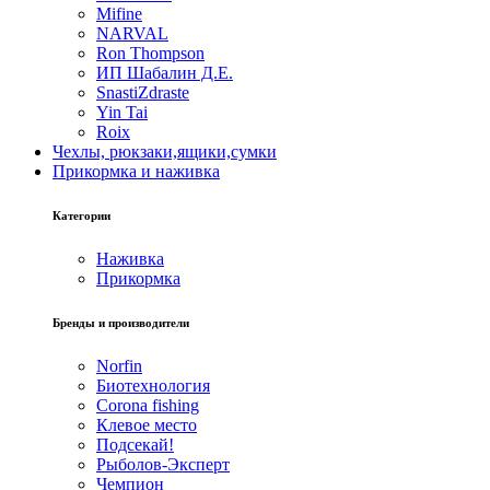
Mifine
NARVAL
Ron Thompson
ИП Шабалин Д.Е.
SnastiZdraste
Yin Tai
Roix
Чехлы, рюкзаки,ящики,сумки
Прикормка и наживка
Категории
Наживка
Прикормка
Бренды и производители
Norfin
Биотехнология
Corona fishing
Клевое место
Подсекай!
Рыболов-Эксперт
Чемпион