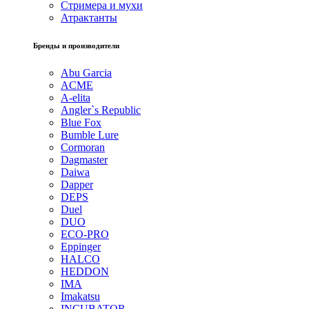
Стримера и мухи
Атрактанты
Бренды и производители
Abu Garcia
ACME
A-elita
Angler`s Republic
Blue Fox
Bumble Lure
Cormoran
Dagmaster
Daiwa
Dapper
DEPS
Duel
DUO
ECO-PRO
Eppinger
HALCO
HEDDON
IMA
Imakatsu
INCUBATOR