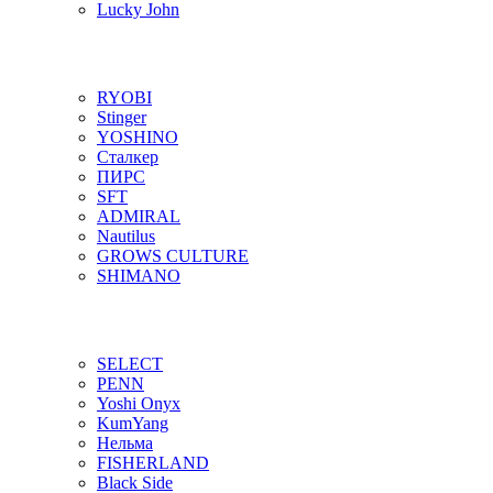
Lucky John
RYOBI
Stinger
YOSHINO
Сталкер
ПИРС
SFT
ADMIRAL
Nautilus
GROWS CULTURE
SHIMANO
SELECT
PENN
Yoshi Onyx
KumYang
Нельма
FISHERLAND
Black Side