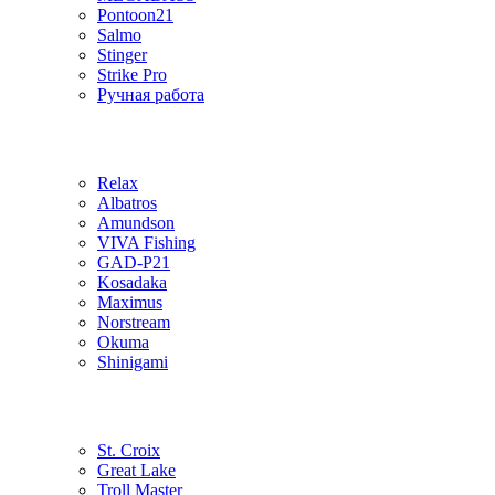
Pontoon21
Salmo
Stinger
Strike Pro
Ручная работа
Relax
Albatros
Amundson
VIVA Fishing
GAD-P21
Kosadaka
Maximus
Norstream
Okuma
Shinigami
St. Croix
Great Lake
Troll Master