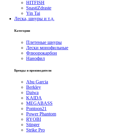
HITFISH
SnastiZdraste
Yin Tai
Леска, шнуры и т.д.
Категории
Плетеные шнуры
Лески монофильные
Флюорокарбон
Нанофил
Бренды и производители
Abu Garcia
Berkley
Daiwa
KAIDA
MEGABASS
Pontoon21
Power Phantom
RYOBI
Stinger
Strike Pro