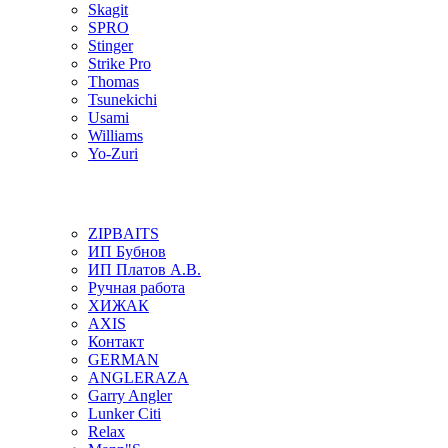
Skagit
SPRO
Stinger
Strike Pro
Thomas
Tsunekichi
Usami
Williams
Yo-Zuri
ZIPBAITS
ИП Бубнов
ИП Платов А.В.
Ручная работа
ХИЖАК
AXIS
Контакт
GERMAN
ANGLERAZA
Garry Angler
Lunker Citi
Relax