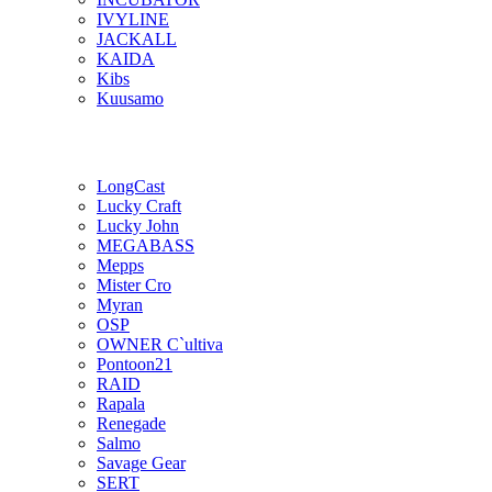
IVYLINE
JACKALL
KAIDA
Kibs
Kuusamo
LongCast
Lucky Craft
Lucky John
MEGABASS
Mepps
Mister Cro
Myran
OSP
OWNER C`ultiva
Pontoon21
RAID
Rapala
Renegade
Salmo
Savage Gear
SERT