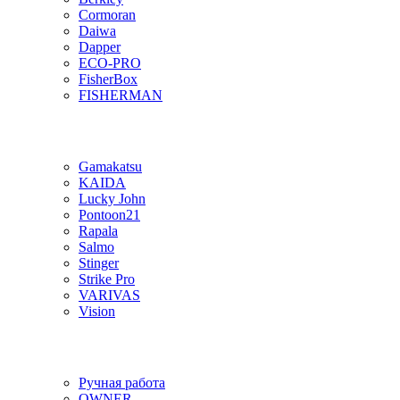
Cormoran
Daiwa
Dapper
ECO-PRO
FisherBox
FISHERMAN
Gamakatsu
KAIDA
Lucky John
Pontoon21
Rapala
Salmo
Stinger
Strike Pro
VARIVAS
Vision
Ручная работа
OWNER