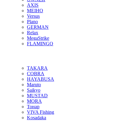
AXIS
MEIHO
Versus
Plano
GERMAN
Relax
MegaStrike
FLAMINGO
TAKARA
COBRA
HAYABUSA
Maruto
Saikyo
MUSTAD
MORA
Тонар
VIVA Fishing
Kosadaka