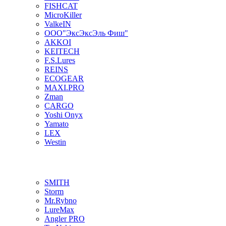
FISHCAT
MicroKiller
ValkeIN
ООО"ЭксЭксЭль Фиш"
AKKOI
KEITECH
F.S.Lures
REINS
ECOGEAR
MAXI.PRO
Zman
CARGO
Yoshi Onyx
Yamato
LEX
Westin
SMITH
Storm
Mr.Rybno
LureMax
Angler PRO