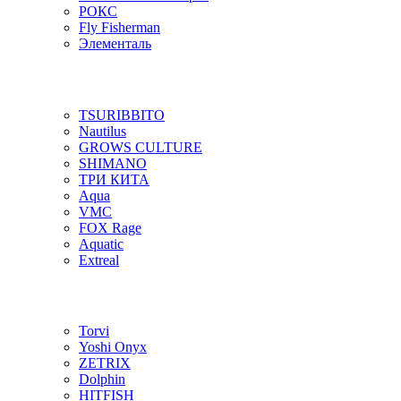
РОКС
Fly Fisherman
Элементаль
TSURIBBITO
Nautilus
GROWS CULTURE
SHIMANO
ТРИ КИТА
Aqua
VMC
FOX Rage
Aquatic
Extreal
Torvi
Yoshi Onyx
ZETRIX
Dolphin
HITFISH