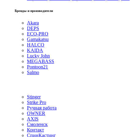
Бренды и производители
Akara
DEPS
ECO-PRO
Gamakatsu
HALCO
KAIDA
Lucky John
MEGABASS
Pontoon21
Salmo
Stinger
Strike Pro
Ручная работа
OWNER
AXIS
Смоленск
Контакт
СпинКастинг