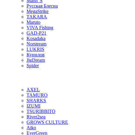
Mann"S
Русская Блесна
MegaStrike
TAKARA
Maruto
VIVA Fishing
GAD-P21
Kosadaka
Norstream
LUKRIS
Кунилов
JigDream
Spider
AXEL
TAMURO
SHARKS
IZUMI
TSURIBBITO
River2sea
GROWS CULTURE
Aiko
EverGreen