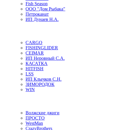
Fish Season
ООО "Дом Рыбака"
Петроканат
ИП Дунаев Н.А.
CARGO
FISHINGLIDER
CEIMAR
ИП Неровный С.А.
КАСАТКА
HITFISH
LSS
ИП Клычков С.Н.
ЗИМОРОДОК
WIN
Волжские джиги
ПРОСТО
WestMan
CrazyBrothers