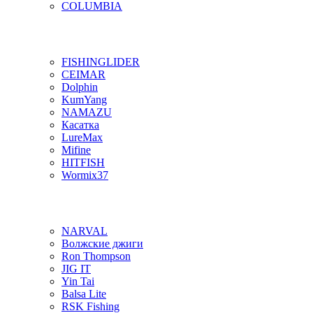
COLUMBIA
FISHINGLIDER
CEIMAR
Dolphin
KumYang
NAMAZU
Касатка
LureMax
Mifine
HITFISH
Wormix37
NARVAL
Волжские джиги
Ron Thompson
JIG IT
Yin Tai
Balsa Lite
RSK Fishing