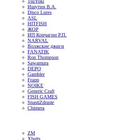
TsuYoki
Ишутин В.А.
Disco Lures
ASL
HITFISH
ЖОР
ИП Корчагин Р.П.
NARVAL
Волжские джиги
FANATIK
Ron Thompson
Sawamura
DEPO
Gambler
Frapp
NOIKE
Generic Craft
FISH GAMES
SnastiZdraste
Chimera
ZM
Xbaits