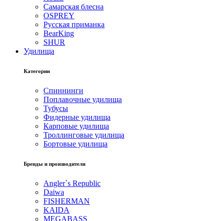
Самарская блесна
OSPREY
Русская приманка
BearKing
SHUR
Удилища
Категории
Спиннинги
Поплавочные удилища
Тубусы
Фидерные удилища
Карповые удилища
Троллинговые удилища
Бортовые удилища
Бренды и производители
Angler`s Republic
Daiwa
FISHERMAN
KAIDA
MEGABASS