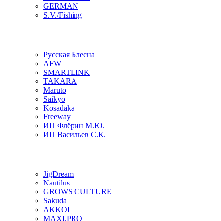
GERMAN
S.V./Fishing
Русская Блесна
AFW
SMARTLINK
TAKARA
Maruto
Saikyo
Kosadaka
Freeway
ИП Флёрин М.Ю.
ИП Васильев С.К.
JigDream
Nautilus
GROWS CULTURE
Sakuda
AKKOI
MAXI.PRO