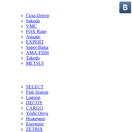
Гала-Центр
Sakuda
VMC
FOX Rage
Aquatic
EXPERT
Super Balsa
AMA-FISH
Takedo
METSUI
SELECT
Fish Season
Lagoon
DECOY
CARGO
Yoshi Onyx
Ножемир
Energizer
ZETRIX