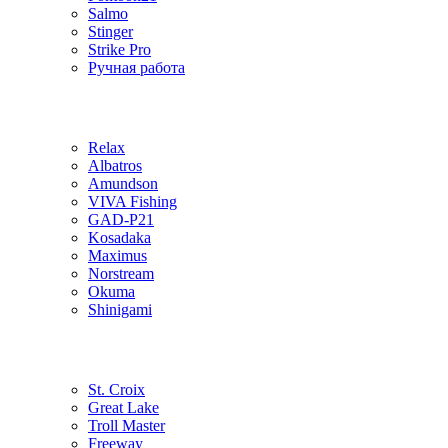
Salmo
Stinger
Strike Pro
Ручная работа
Relax
Albatros
Amundson
VIVA Fishing
GAD-P21
Kosadaka
Maximus
Norstream
Okuma
Shinigami
St. Croix
Great Lake
Troll Master
Freeway