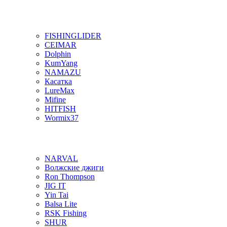
FISHINGLIDER
CEIMAR
Dolphin
KumYang
NAMAZU
Касатка
LureMax
Mifine
HITFISH
Wormix37
NARVAL
Волжские джиги
Ron Thompson
JIG IT
Yin Tai
Balsa Lite
RSK Fishing
SHUR