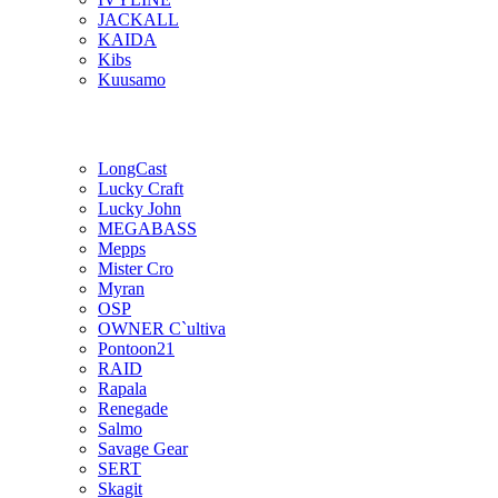
JACKALL
KAIDA
Kibs
Kuusamo
LongCast
Lucky Craft
Lucky John
MEGABASS
Mepps
Mister Cro
Myran
OSP
OWNER C`ultiva
Pontoon21
RAID
Rapala
Renegade
Salmo
Savage Gear
SERT
Skagit