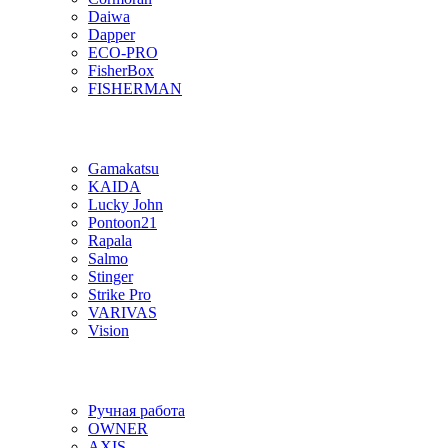
Daiwa
Dapper
ECO-PRO
FisherBox
FISHERMAN
Gamakatsu
KAIDA
Lucky John
Pontoon21
Rapala
Salmo
Stinger
Strike Pro
VARIVAS
Vision
Ручная работа
OWNER
AXIS