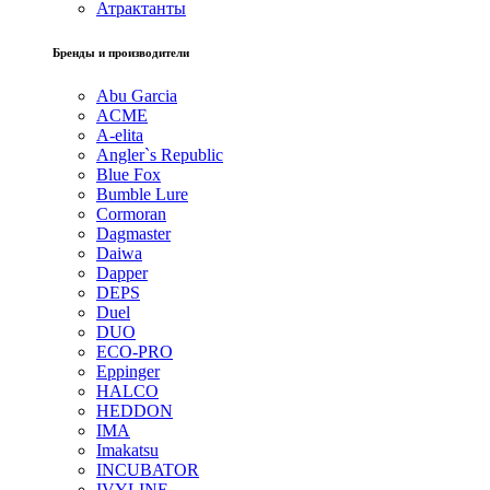
Атрактанты
Бренды и производители
Abu Garcia
ACME
A-elita
Angler`s Republic
Blue Fox
Bumble Lure
Cormoran
Dagmaster
Daiwa
Dapper
DEPS
Duel
DUO
ECO-PRO
Eppinger
HALCO
HEDDON
IMA
Imakatsu
INCUBATOR
IVYLINE