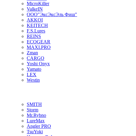
MicroKiller
ValkeIN
ООО"ЭксЭксЭль Фиш"
AKKOI
KEITECH
F.S.Lures
REINS
ECOGEAR
MAXI.PRO
Zman
CARGO
Yoshi Onyx
Yamato
LEX
Westin
SMITH
Storm
Mr.Rybno
LureMax
Angler PRO
TsuYoki