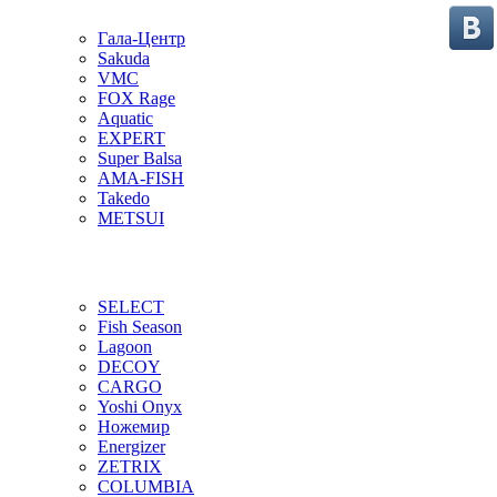
Гала-Центр
Sakuda
VMC
FOX Rage
Aquatic
EXPERT
Super Balsa
AMA-FISH
Takedo
METSUI
SELECT
Fish Season
Lagoon
DECOY
CARGO
Yoshi Onyx
Ножемир
Energizer
ZETRIX
COLUMBIA