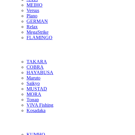
MEIHO
Versus
Plano
GERMAN
Relax
MegaStrike
FLAMINGO
TAKARA
COBRA
HAYABUSA
Maruto
Saikyo
MUSTAD
MORA
Тонар
VIVA Fishing
Kosadaka
KUMHO