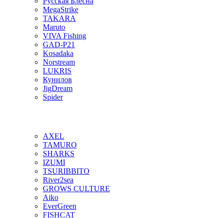
Русская Блесна
MegaStrike
TAKARA
Maruto
VIVA Fishing
GAD-P21
Kosadaka
Norstream
LUKRIS
Кунилов
JigDream
Spider
AXEL
TAMURO
SHARKS
IZUMI
TSURIBBITO
River2sea
GROWS CULTURE
Aiko
EverGreen
FISHCAT