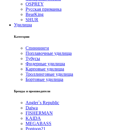
OSPREY
Русская приманка
BearKing
SHUR
Удилища
Категории
Спиннинги
Поплавочные удилища
Тубусы
Фидерные удилища
Карповые удилища
Троллинговые удилища
Бортовые удилища
Бренды и производители
Angler`s Republic
Daiwa
FISHERMAN
KAIDA
MEGABASS
Pontoon21