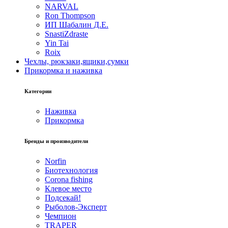
NARVAL
Ron Thompson
ИП Шабалин Д.Е.
SnastiZdraste
Yin Tai
Roix
Чехлы, рюкзаки,ящики,сумки
Прикормка и наживка
Категории
Наживка
Прикормка
Бренды и производители
Norfin
Биотехнология
Corona fishing
Клевое место
Подсекай!
Рыболов-Эксперт
Чемпион
TRAPER