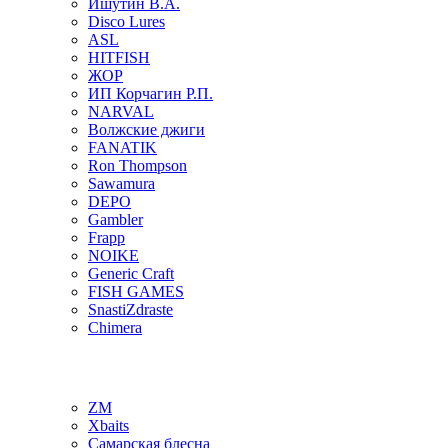
Ишутин В.А.
Disco Lures
ASL
HITFISH
ЖОР
ИП Корчагин Р.П.
NARVAL
Волжские джиги
FANATIK
Ron Thompson
Sawamura
DEPO
Gambler
Frapp
NOIKE
Generic Craft
FISH GAMES
SnastiZdraste
Chimera
ZM
Xbaits
Самарская блесна