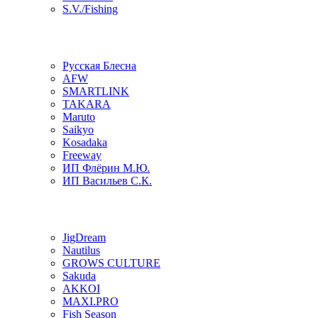
S.V./Fishing
Русская Блесна
AFW
SMARTLINK
TAKARA
Maruto
Saikyo
Kosadaka
Freeway
ИП Флёрин М.Ю.
ИП Васильев С.К.
JigDream
Nautilus
GROWS CULTURE
Sakuda
AKKOI
MAXI.PRO
Fish Season