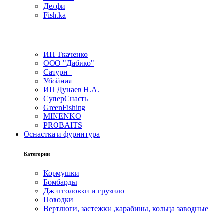
Делфи
Fish.ka
ИП Ткаченко
ООО "Дабико"
Сатурн+
Убойная
ИП Дунаев Н.А.
СуперСнасть
GreenFishing
MINENKO
PROBAITS
Оснастка и фурнитура
Категории
Кормушки
Бомбарды
Джигголовки и грузило
Поводки
Вертлюги, застежки ,карабины, кольца заводные