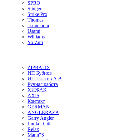
SPRO
Stinger
Strike Pro
Thomas
Tsunekichi
Usami
Williams
Yo-Zuri
ZIPBAITS
ИП Бубнов
ИП Платов А.В.
Ручная работа
ХИЖАК
AXIS
Контакт
GERMAN
ANGLERAZA
Garry Angler
Lunker Citi
Relax
Mann"S