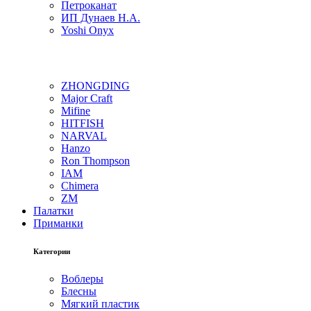
Петроканат
ИП Дунаев Н.А.
Yoshi Onyx
ZHONGDING
Major Craft
Mifine
HITFISH
NARVAL
Hanzo
Ron Thompson
IAM
Chimera
ZM
Палатки
Приманки
Категории
Воблеры
Блесны
Мягкий пластик