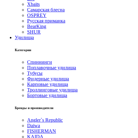
Xbaits
Самарская блесна
OSPREY
Русская приманка
BearKing
SHUR
Удилища
Категории
Спиннинги
Поплавочные удилища
Тубусы
Фидерные удилища
Карповые удилища
Троллинговые удилища
Бортовые удилища
Бренды и производители
Angler`s Republic
Daiwa
FISHERMAN
KAIDA