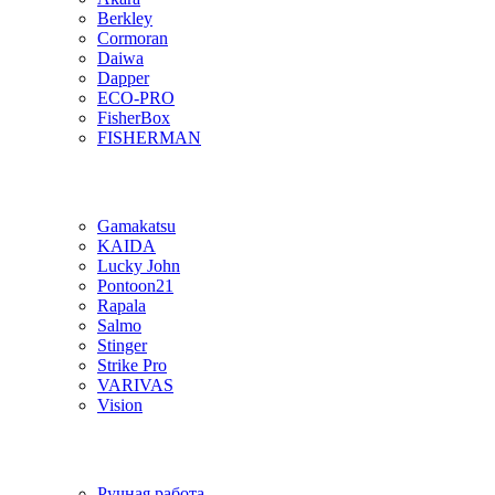
Berkley
Cormoran
Daiwa
Dapper
ECO-PRO
FisherBox
FISHERMAN
Gamakatsu
KAIDA
Lucky John
Pontoon21
Rapala
Salmo
Stinger
Strike Pro
VARIVAS
Vision
Ручная работа