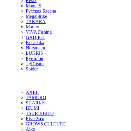
Relax
Mann"S
Русская Блесна
MegaStrike
TAKARA
Maruto
VIVA Fishing
GAD-P21
Kosadaka
Norstream
LUKRIS
Кунилов
JigDream
Spider
AXEL
TAMURO
SHARKS
IZUMI
TSURIBBITO
River2sea
GROWS CULTURE
Aiko