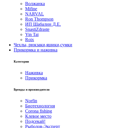
Волжанка
Mifine
NARVAL
Ron Thompson
ИП Шабалин Д.Е.
SnastiZdraste
Yin Tai
Roix
Чехлы, рюкзаки,ящики,сумки
Прикормка и наживка
Категории
Наживка
Прикормка
Бренды и производители
Norfin
Биотехнология
Corona fishing
Клевое место
Подсекай!
Рыболов-Эксперт