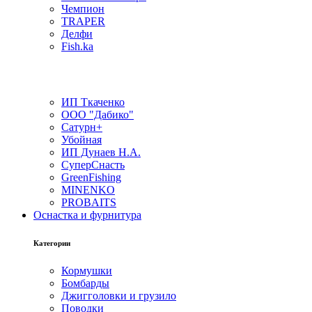
Чемпион
TRAPER
Делфи
Fish.ka
ИП Ткаченко
ООО "Дабико"
Сатурн+
Убойная
ИП Дунаев Н.А.
СуперСнасть
GreenFishing
MINENKO
PROBAITS
Оснастка и фурнитура
Категории
Кормушки
Бомбарды
Джигголовки и грузило
Поводки