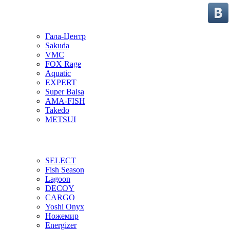
Гала-Центр
Sakuda
VMC
FOX Rage
Aquatic
EXPERT
Super Balsa
AMA-FISH
Takedo
METSUI
SELECT
Fish Season
Lagoon
DECOY
CARGO
Yoshi Onyx
Ножемир
Energizer