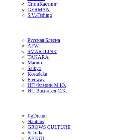
СпинКастинг
GERMAN
S.V./Fishing
Русская Блесна
AFW
SMARTLINK
TAKARA
Maruto
Saikyo
Kosadaka
Freeway
ИП Флёрин М.Ю.
ИП Васильев С.К.
JigDream
Nautilus
GROWS CULTURE
Sakuda
AKKOI