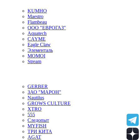
KUMHO
Maestro
Flambeau
ООО "ЕВРОГАЗ"
Aquatech
CAYME
Eagle Claw
Элементаль
MOMOI
Stream
GERBER
ЗАО "МАРОН"
Nautilus
GROWS CULTURE
XTRO
555
Следопыт
MYFISH
ТРИ КИТА
AGAT