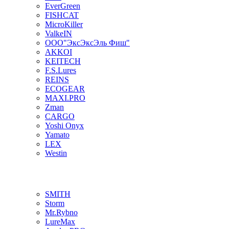
EverGreen
FISHCAT
MicroKiller
ValkeIN
ООО"ЭксЭксЭль Фиш"
AKKOI
KEITECH
F.S.Lures
REINS
ECOGEAR
MAXI.PRO
Zman
CARGO
Yoshi Onyx
Yamato
LEX
Westin
SMITH
Storm
Mr.Rybno
LureMax