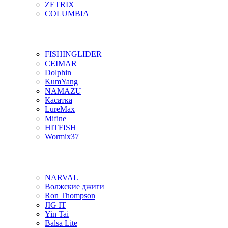
ZETRIX
COLUMBIA
FISHINGLIDER
CEIMAR
Dolphin
KumYang
NAMAZU
Касатка
LureMax
Mifine
HITFISH
Wormix37
NARVAL
Волжские джиги
Ron Thompson
JIG IT
Yin Tai
Balsa Lite