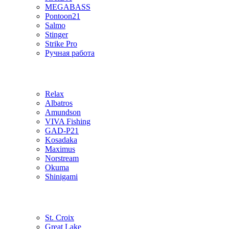
MEGABASS
Pontoon21
Salmo
Stinger
Strike Pro
Ручная работа
Relax
Albatros
Amundson
VIVA Fishing
GAD-P21
Kosadaka
Maximus
Norstream
Okuma
Shinigami
St. Croix
Great Lake