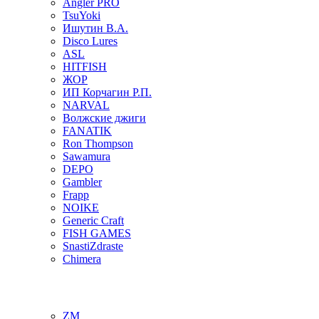
Angler PRO
TsuYoki
Ишутин В.А.
Disco Lures
ASL
HITFISH
ЖОР
ИП Корчагин Р.П.
NARVAL
Волжские джиги
FANATIK
Ron Thompson
Sawamura
DEPO
Gambler
Frapp
NOIKE
Generic Craft
FISH GAMES
SnastiZdraste
Chimera
ZM