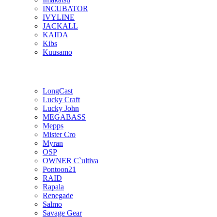
INCUBATOR
IVYLINE
JACKALL
KAIDA
Kibs
Kuusamo
LongCast
Lucky Craft
Lucky John
MEGABASS
Mepps
Mister Cro
Myran
OSP
OWNER C`ultiva
Pontoon21
RAID
Rapala
Renegade
Salmo
Savage Gear