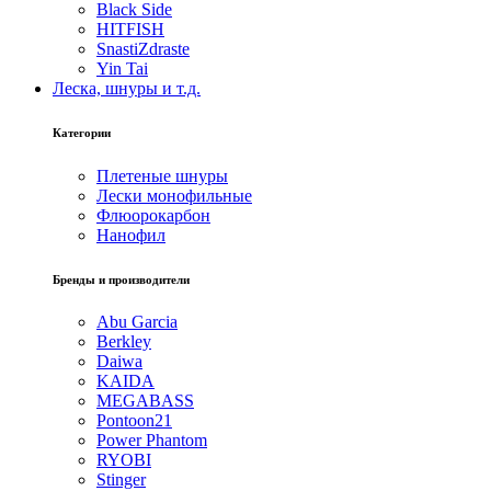
Black Side
HITFISH
SnastiZdraste
Yin Tai
Леска, шнуры и т.д.
Категории
Плетеные шнуры
Лески монофильные
Флюорокарбон
Нанофил
Бренды и производители
Abu Garcia
Berkley
Daiwa
KAIDA
MEGABASS
Pontoon21
Power Phantom
RYOBI
Stinger