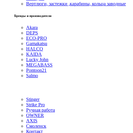
Вертлюги, застежки ,карабины, кольца заводные
Бренды и производители
Akara
DEPS
ECO-PRO
Gamakatsu
HALCO
KAIDA
Lucky John
MEGABASS
Pontoon21
Salmo
Stinger
Strike Pro
Ручная работа
OWNER
AXIS
Смоленск
Контакт