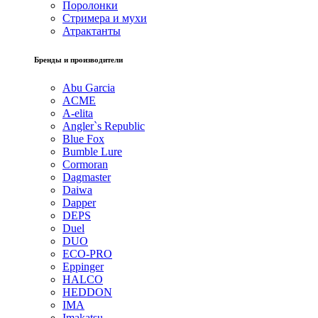
Поролонки
Стримера и мухи
Атрактанты
Бренды и производители
Abu Garcia
ACME
A-elita
Angler`s Republic
Blue Fox
Bumble Lure
Cormoran
Dagmaster
Daiwa
Dapper
DEPS
Duel
DUO
ECO-PRO
Eppinger
HALCO
HEDDON
IMA
Imakatsu