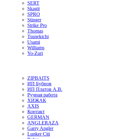
SERT
Skagit
SPRO
Stinger
Strike Pro
Thomas
Tsunekichi
Usami
Williams
Yo-Zuri
ZIPBAITS
ИП Бубнов
ИП Платов А.В.
Ручная работа
ХИЖАК
AXIS
Контакт
GERMAN
ANGLERAZA
Garry Angler
Lunker Citi