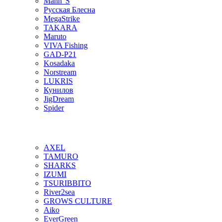
Mann"S
Русская Блесна
MegaStrike
TAKARA
Maruto
VIVA Fishing
GAD-P21
Kosadaka
Norstream
LUKRIS
Кунилов
JigDream
Spider
AXEL
TAMURO
SHARKS
IZUMI
TSURIBBITO
River2sea
GROWS CULTURE
Aiko
EverGreen