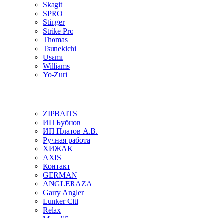
Skagit
SPRO
Stinger
Strike Pro
Thomas
Tsunekichi
Usami
Williams
Yo-Zuri
ZIPBAITS
ИП Бубнов
ИП Платов А.В.
Ручная работа
ХИЖАК
AXIS
Контакт
GERMAN
ANGLERAZA
Garry Angler
Lunker Citi
Relax