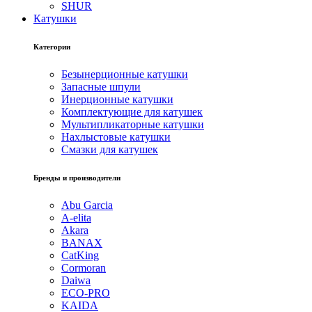
SHUR
Катушки
Категории
Безынерционные катушки
Запасные шпули
Инерционные катушки
Комплектующие для катушек
Мультипликаторные катушки
Нахлыстовые катушки
Смазки для катушек
Бренды и производители
Abu Garcia
A-elita
Akara
BANAX
CatKing
Cormoran
Daiwa
ECO-PRO
KAIDA