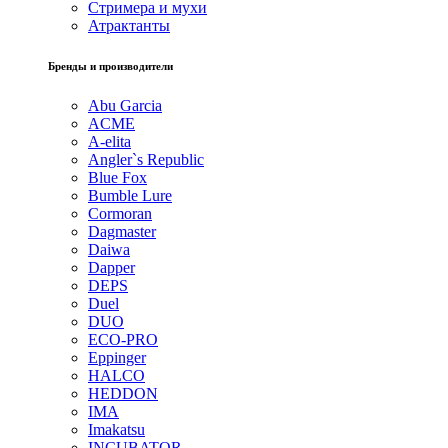
Стримера и мухи
Атрактанты
Бренды и производители
Abu Garcia
ACME
A-elita
Angler`s Republic
Blue Fox
Bumble Lure
Cormoran
Dagmaster
Daiwa
Dapper
DEPS
Duel
DUO
ECO-PRO
Eppinger
HALCO
HEDDON
IMA
Imakatsu
INCUBATOR