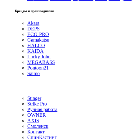
Бренды и производители
Akara
DEPS
ECO-PRO
Gamakatsu
HALCO
KAIDA
Lucky John
MEGABASS
Pontoon21
Salmo
Stinger
Strike Pro
Ручная работа
OWNER
AXIS
Смоленск
Контакт
СпинКастинг