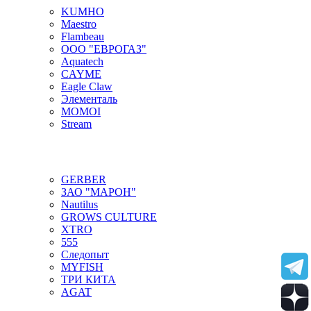
KUMHO
Maestro
Flambeau
ООО "ЕВРОГАЗ"
Aquatech
CAYME
Eagle Claw
Элементаль
MOMOI
Stream
GERBER
ЗАО "МАРОН"
Nautilus
GROWS CULTURE
XTRO
555
Следопыт
MYFISH
ТРИ КИТА
AGAT