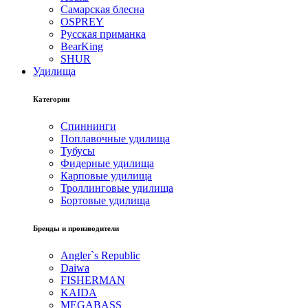
Самарская блесна
OSPREY
Русская приманка
BearKing
SHUR
Удилища
Категории
Спиннинги
Поплавочные удилища
Тубусы
Фидерные удилища
Карповые удилища
Троллинговые удилища
Бортовые удилища
Бренды и производители
Angler`s Republic
Daiwa
FISHERMAN
KAIDA
MEGABASS