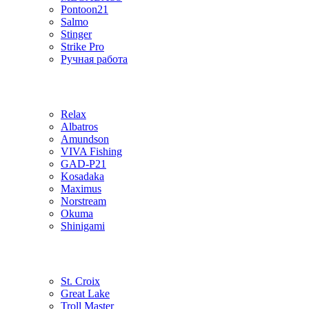
Pontoon21
Salmo
Stinger
Strike Pro
Ручная работа
Relax
Albatros
Amundson
VIVA Fishing
GAD-P21
Kosadaka
Maximus
Norstream
Okuma
Shinigami
St. Croix
Great Lake
Troll Master