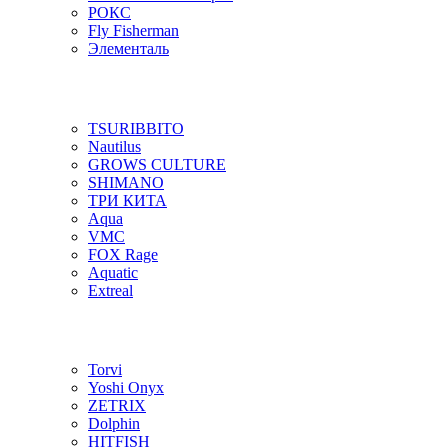
РОКС
Fly Fisherman
Элементаль
TSURIBBITO
Nautilus
GROWS CULTURE
SHIMANO
ТРИ КИТА
Aqua
VMC
FOX Rage
Aquatic
Extreal
Torvi
Yoshi Onyx
ZETRIX
Dolphin
HITFISH