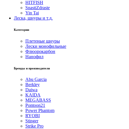
HITFISH
SnastiZdraste
Yin Tai
Леска, шнуры и т.д.
Категории
Плетеные шнуры
Лески монофильные
Флюорокарбон
Нанофил
Бренды и производители
Abu Garcia
Berkley
Daiwa
KAIDA
MEGABASS
Pontoon21
Power Phantom
RYOBI
Stinger
Strike Pro