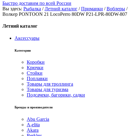
Быстро доставим по всей России
Вы здесь:
Рыбалка
/
Летний каталог
/
Приманки
/
Воблеры
/
Волкер PONTOON 21 LocoPerro 80DW P21-LPR-80DW-807
Летний каталог
Аксессуары
Категории
Коробки
Крючки
Стойки
Поплавки
Товары для троллинга
Товары для туризма
Подсачеки, багорики, садки
Бренды и производители
Abu Garcia
A-elita
Akara
Berkley