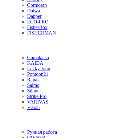
Cormoran
Daiwa
Dapper
ECO-PRO
FisherBox
FISHERMAN
Gamakatsu
KAIDA
Lucky John
Pontoon21
Rapala
Salmo
Stinger
Strike Pro
VARIVAS
Vision
Ручная работа
OWNER