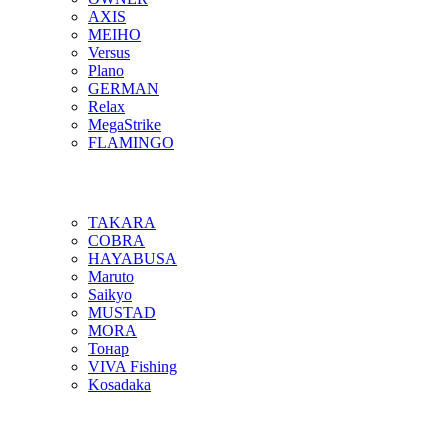
AXIS
MEIHO
Versus
Plano
GERMAN
Relax
MegaStrike
FLAMINGO
TAKARA
COBRA
HAYABUSA
Maruto
Saikyo
MUSTAD
MORA
Тонар
VIVA Fishing
Kosadaka