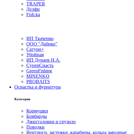
TRAPER
Делфи
Fish.ka
ИП Ткаченко
ООО "Дабико"
Сатурн+
Убойная
ИП Дунаев Н.А.
СуперСнасть
GreenFishing
MINENKO
PROBAITS
Оснастка и фурнитура
Категории
Кормушки
Бомбарды
Джигголовки и грузило
Поводки
Вертлюги, застежки ,карабины, кольца заводные