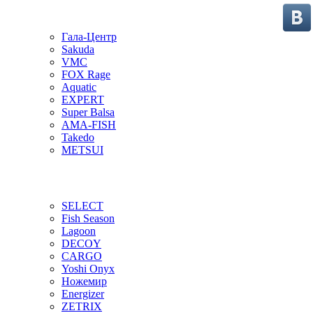
Гала-Центр
Sakuda
VMC
FOX Rage
Aquatic
EXPERT
Super Balsa
AMA-FISH
Takedo
METSUI
SELECT
Fish Season
Lagoon
DECOY
CARGO
Yoshi Onyx
Ножемир
Energizer
ZETRIX