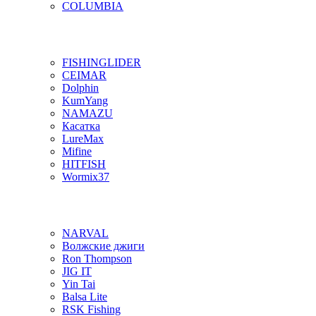
COLUMBIA
FISHINGLIDER
CEIMAR
Dolphin
KumYang
NAMAZU
Касатка
LureMax
Mifine
HITFISH
Wormix37
NARVAL
Волжские джиги
Ron Thompson
JIG IT
Yin Tai
Balsa Lite
RSK Fishing