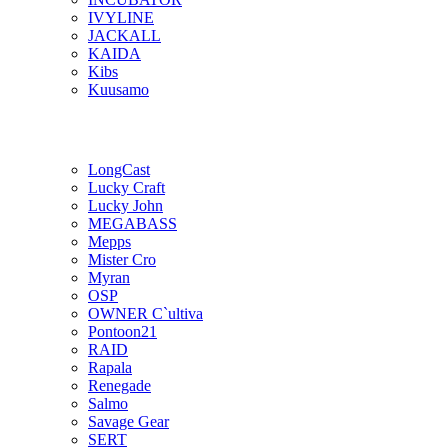
IVYLINE
JACKALL
KAIDA
Kibs
Kuusamo
LongCast
Lucky Craft
Lucky John
MEGABASS
Mepps
Mister Cro
Myran
OSP
OWNER C`ultiva
Pontoon21
RAID
Rapala
Renegade
Salmo
Savage Gear
SERT