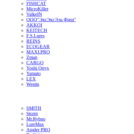
FISHCAT
MicroKiller
ValkeIN
ООО"ЭксЭксЭль Фиш"
AKKOI
KEITECH
F.S.Lures
REINS
ECOGEAR
MAXI.PRO
Zman
CARGO
Yoshi Onyx
Yamato
LEX
Westin
SMITH
Storm
Mr.Rybno
LureMax
Angler PRO