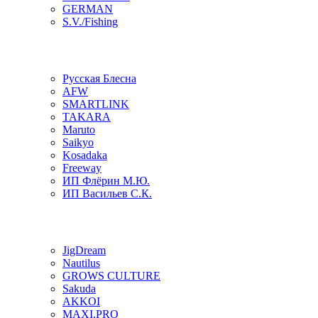
GERMAN
S.V./Fishing
Русская Блесна
AFW
SMARTLINK
TAKARA
Maruto
Saikyo
Kosadaka
Freeway
ИП Флёрин М.Ю.
ИП Васильев С.К.
JigDream
Nautilus
GROWS CULTURE
Sakuda
AKKOI
MAXI.PRO