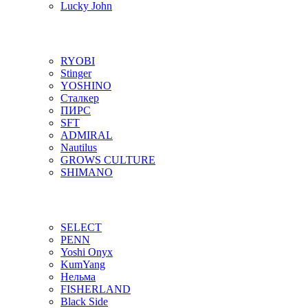
Lucky John
RYOBI
Stinger
YOSHINO
Сталкер
ПИРС
SFT
ADMIRAL
Nautilus
GROWS CULTURE
SHIMANO
SELECT
PENN
Yoshi Onyx
KumYang
Нельма
FISHERLAND
Black Side