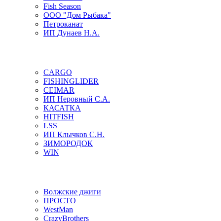
Fish Season
ООО "Дом Рыбака"
Петроканат
ИП Дунаев Н.А.
CARGO
FISHINGLIDER
CEIMAR
ИП Неровный С.А.
КАСАТКА
HITFISH
LSS
ИП Клычков С.Н.
ЗИМОРОДОК
WIN
Волжские джиги
ПРОСТО
WestMan
CrazyBrothers