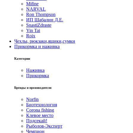
Mifine
NARVAL
Ron Thompson
ИП Шабалин Д.Е.
SnastiZdraste
Yin Tai
Roix
Чехлы, рюкзаки,ящики,сумки
Прикормка и наживка
Категории
Наживка
Прикормка
Бренды и производители
Norfin
Биотехнология
Corona fishing
Клевое место
Подсекай!
Рыболов-Эксперт
Чемпион