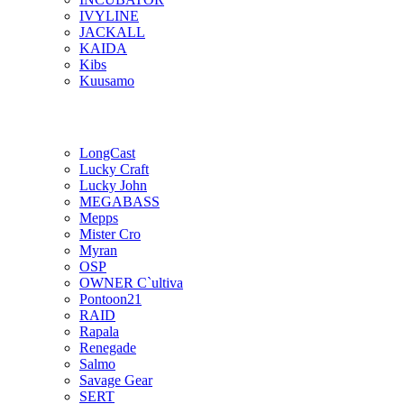
IVYLINE
JACKALL
KAIDA
Kibs
Kuusamo
LongCast
Lucky Craft
Lucky John
MEGABASS
Mepps
Mister Cro
Myran
OSP
OWNER C`ultiva
Pontoon21
RAID
Rapala
Renegade
Salmo
Savage Gear
SERT