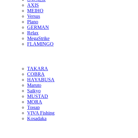
AXIS
MEIHO
Versus
Plano
GERMAN
Relax
MegaStrike
FLAMINGO
TAKARA
COBRA
HAYABUSA
Maruto
Saikyo
MUSTAD
MORA
Тонар
VIVA Fishing
Kosadaka