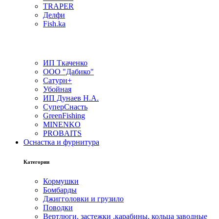
TRAPER
Делфи
Fish.ka
ИП Ткаченко
ООО "Дабико"
Сатурн+
Убойная
ИП Дунаев Н.А.
СуперСнасть
GreenFishing
MINENKO
PROBAITS
Оснастка и фурнитура
Категории
Кормушки
Бомбарды
Джигголовки и грузило
Поводки
Вертлюги, застежки ,карабины, кольца заводные