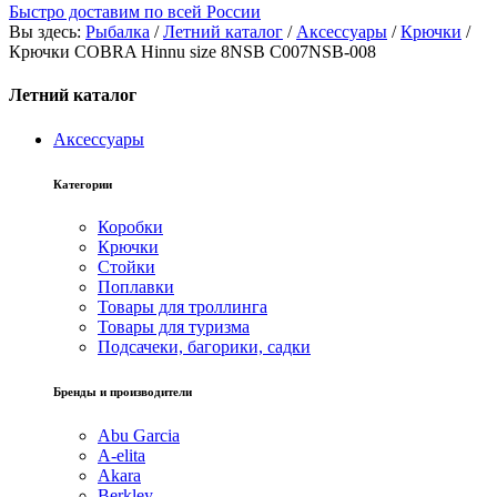
Быстро доставим по всей России
Вы здесь:
Рыбалка
/
Летний каталог
/
Аксессуары
/
Крючки
/
Крючки COBRA Hinnu size 8NSB C007NSB-008
Летний каталог
Аксессуары
Категории
Коробки
Крючки
Стойки
Поплавки
Товары для троллинга
Товары для туризма
Подсачеки, багорики, садки
Бренды и производители
Abu Garcia
A-elita
Akara
Berkley