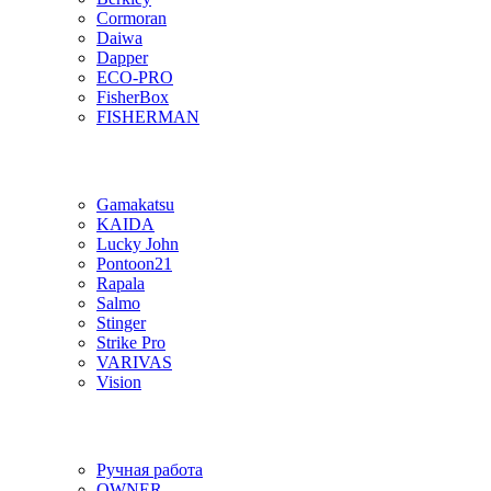
Cormoran
Daiwa
Dapper
ECO-PRO
FisherBox
FISHERMAN
Gamakatsu
KAIDA
Lucky John
Pontoon21
Rapala
Salmo
Stinger
Strike Pro
VARIVAS
Vision
Ручная работа
OWNER