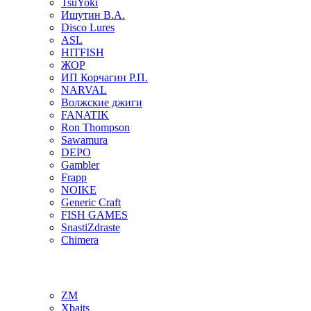
TsuYoki
Ишутин В.А.
Disco Lures
ASL
HITFISH
ЖОР
ИП Корчагин Р.П.
NARVAL
Волжские джиги
FANATIK
Ron Thompson
Sawamura
DEPO
Gambler
Frapp
NOIKE
Generic Craft
FISH GAMES
SnastiZdraste
Chimera
ZM
Xbaits