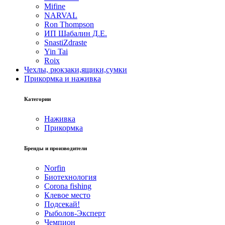
Mifine
NARVAL
Ron Thompson
ИП Шабалин Д.Е.
SnastiZdraste
Yin Tai
Roix
Чехлы, рюкзаки,ящики,сумки
Прикормка и наживка
Категории
Наживка
Прикормка
Бренды и производители
Norfin
Биотехнология
Corona fishing
Клевое место
Подсекай!
Рыболов-Эксперт
Чемпион