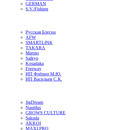
GERMAN
S.V./Fishing
Русская Блесна
AFW
SMARTLINK
TAKARA
Maruto
Saikyo
Kosadaka
Freeway
ИП Флёрин М.Ю.
ИП Васильев С.К.
JigDream
Nautilus
GROWS CULTURE
Sakuda
AKKOI
MAXI.PRO