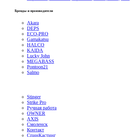
Бренды и производители
Akara
DEPS
ECO-PRO
Gamakatsu
HALCO
KAIDA
Lucky John
MEGABASS
Pontoon21
Salmo
Stinger
Strike Pro
Ручная работа
OWNER
AXIS
Смоленск
Контакт
СпинКастинг