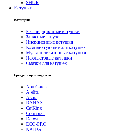
SHUR
Катушки
Категории
Безынерционные катушки
Запасные шпули
Инерционные катушки
Комплектующие для катушек
Мультипликаторные катушки
Нахлыстовые катушки
Смазки для катушек
Бренды и производители
Abu Garcia
A-elita
Akara
BANAX
CatKing
Cormoran
Daiwa
ECO-PRO
KAIDA