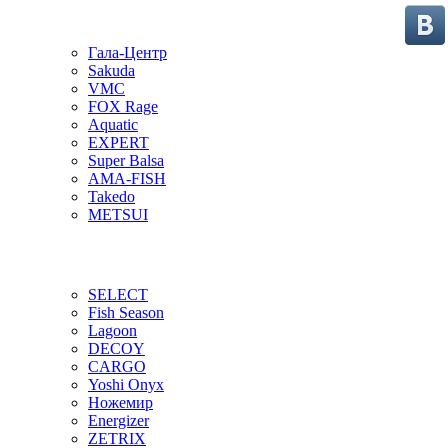
Гала-Центр
Sakuda
VMC
FOX Rage
Aquatic
EXPERT
Super Balsa
AMA-FISH
Takedo
METSUI
SELECT
Fish Season
Lagoon
DECOY
CARGO
Yoshi Onyx
Ножемир
Energizer
ZETRIX