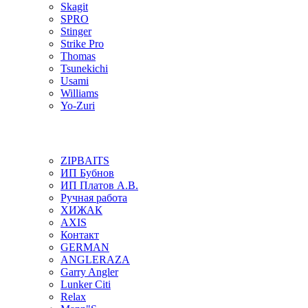
Skagit
SPRO
Stinger
Strike Pro
Thomas
Tsunekichi
Usami
Williams
Yo-Zuri
ZIPBAITS
ИП Бубнов
ИП Платов А.В.
Ручная работа
ХИЖАК
AXIS
Контакт
GERMAN
ANGLERAZA
Garry Angler
Lunker Citi
Relax