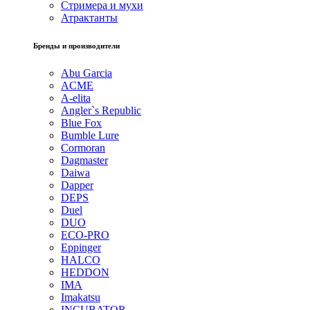
Стримера и мухи
Атрактанты
Бренды и производители
Abu Garcia
ACME
A-elita
Angler`s Republic
Blue Fox
Bumble Lure
Cormoran
Dagmaster
Daiwa
Dapper
DEPS
Duel
DUO
ECO-PRO
Eppinger
HALCO
HEDDON
IMA
Imakatsu
INCUBATOR