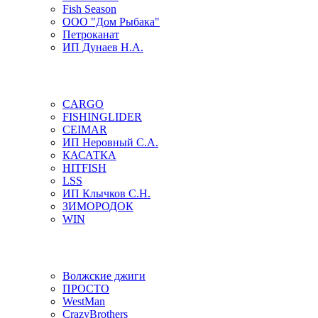
Fish Season
ООО "Дом Рыбака"
Петроканат
ИП Дунаев Н.А.
CARGO
FISHINGLIDER
CEIMAR
ИП Неровный С.А.
КАСАТКА
HITFISH
LSS
ИП Клычков С.Н.
ЗИМОРОДОК
WIN
Волжские джиги
ПРОСТО
WestMan
CrazyBrothers