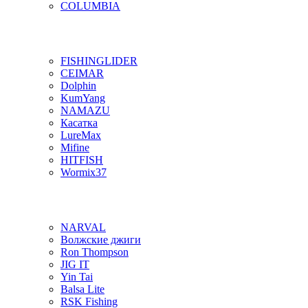
COLUMBIA
FISHINGLIDER
CEIMAR
Dolphin
KumYang
NAMAZU
Касатка
LureMax
Mifine
HITFISH
Wormix37
NARVAL
Волжские джиги
Ron Thompson
JIG IT
Yin Tai
Balsa Lite
RSK Fishing