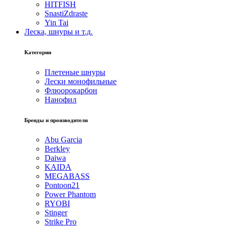
HITFISH
SnastiZdraste
Yin Tai
Леска, шнуры и т.д.
Категории
Плетеные шнуры
Лески монофильные
Флюорокарбон
Нанофил
Бренды и производители
Abu Garcia
Berkley
Daiwa
KAIDA
MEGABASS
Pontoon21
Power Phantom
RYOBI
Stinger
Strike Pro