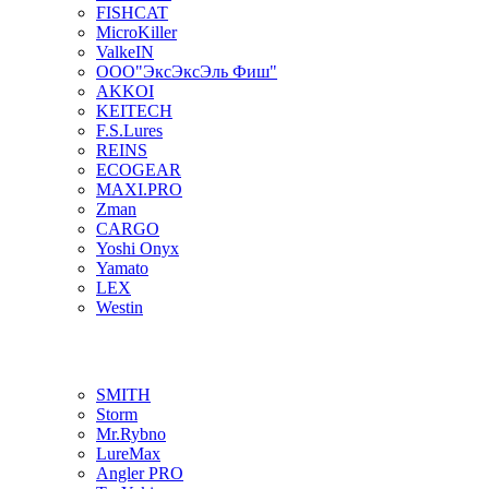
FISHCAT
MicroKiller
ValkeIN
ООО"ЭксЭксЭль Фиш"
AKKOI
KEITECH
F.S.Lures
REINS
ECOGEAR
MAXI.PRO
Zman
CARGO
Yoshi Onyx
Yamato
LEX
Westin
SMITH
Storm
Mr.Rybno
LureMax
Angler PRO