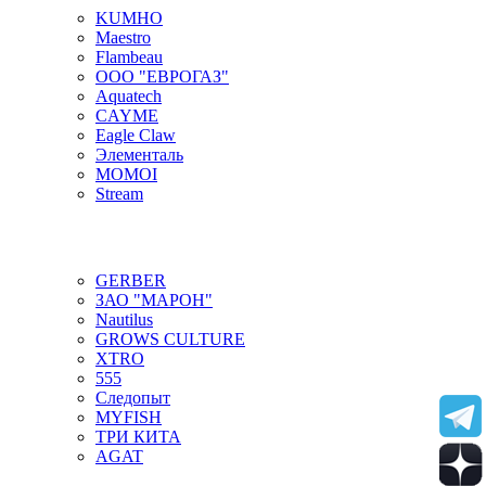
KUMHO
Maestro
Flambeau
ООО "ЕВРОГАЗ"
Aquatech
CAYME
Eagle Claw
Элементаль
MOMOI
Stream
GERBER
ЗАО "МАРОН"
Nautilus
GROWS CULTURE
XTRO
555
Следопыт
MYFISH
ТРИ КИТА
AGAT