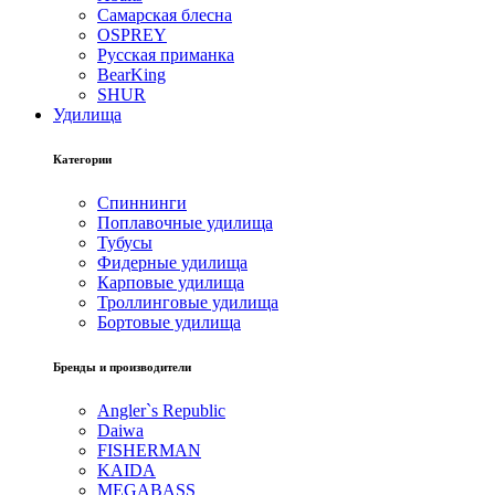
Самарская блесна
OSPREY
Русская приманка
BearKing
SHUR
Удилища
Категории
Спиннинги
Поплавочные удилища
Тубусы
Фидерные удилища
Карповые удилища
Троллинговые удилища
Бортовые удилища
Бренды и производители
Angler`s Republic
Daiwa
FISHERMAN
KAIDA
MEGABASS