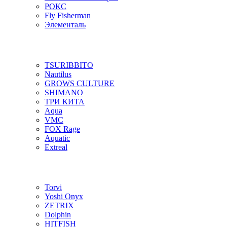
РОКС
Fly Fisherman
Элементаль
TSURIBBITO
Nautilus
GROWS CULTURE
SHIMANO
ТРИ КИТА
Aqua
VMC
FOX Rage
Aquatic
Extreal
Torvi
Yoshi Onyx
ZETRIX
Dolphin
HITFISH