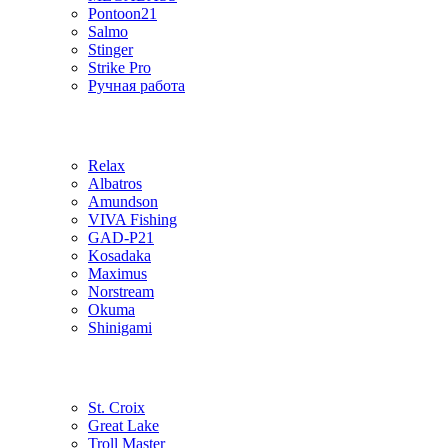
Pontoon21
Salmo
Stinger
Strike Pro
Ручная работа
Relax
Albatros
Amundson
VIVA Fishing
GAD-P21
Kosadaka
Maximus
Norstream
Okuma
Shinigami
St. Croix
Great Lake
Troll Master