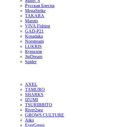
Mann"S
Русская Блесна
MegaStrike
TAKARA
Maruto
VIVA Fishing
GAD-P21
Kosadaka
Norstream
LUKRIS
Кунилов
JigDream
Spider
AXEL
TAMURO
SHARKS
IZUMI
TSURIBBITO
River2sea
GROWS CULTURE
Aiko
EverGreen