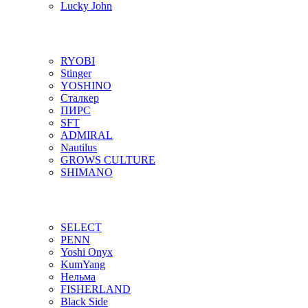
Lucky John
RYOBI
Stinger
YOSHINO
Сталкер
ПИРС
SFT
ADMIRAL
Nautilus
GROWS CULTURE
SHIMANO
SELECT
PENN
Yoshi Onyx
KumYang
Нельма
FISHERLAND
Black Side