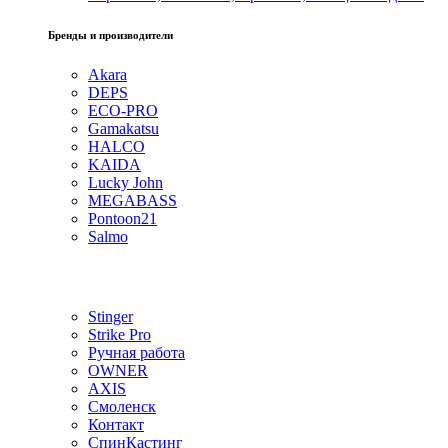
Бренды и производители
Akara
DEPS
ECO-PRO
Gamakatsu
HALCO
KAIDA
Lucky John
MEGABASS
Pontoon21
Salmo
Stinger
Strike Pro
Ручная работа
OWNER
AXIS
Смоленск
Контакт
СпинКастинг