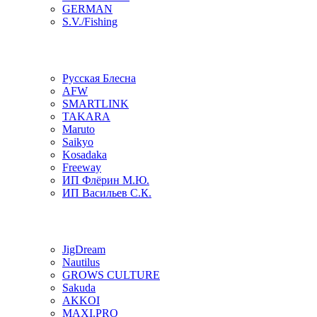
GERMAN
S.V./Fishing
Русская Блесна
AFW
SMARTLINK
TAKARA
Maruto
Saikyo
Kosadaka
Freeway
ИП Флёрин М.Ю.
ИП Васильев С.К.
JigDream
Nautilus
GROWS CULTURE
Sakuda
AKKOI
MAXI.PRO