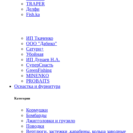
TRAPER
Делфи
Fish.ka
ИП Ткаченко
ООО "Дабико"
Сатурн+
Убойная
ИП Дунаев Н.А.
СуперСнасть
GreenFishing
MINENKO
PROBAITS
Оснастка и фурнитура
Категории
Кормушки
Бомбарды
Джигголовки и грузило
Поводки
Вертлюги, застежки ,карабины, кольца заводные