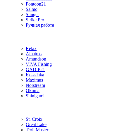
Pontoon21
Salmo
Stinger
Strike Pro
Ручная работа
Relax
Albatros
Amundson
VIVA Fishing
GAD-P21
Kosadaka
Maximus
Norstream
Okuma
Shinigami
St. Croix
Great Lake
Troll Master