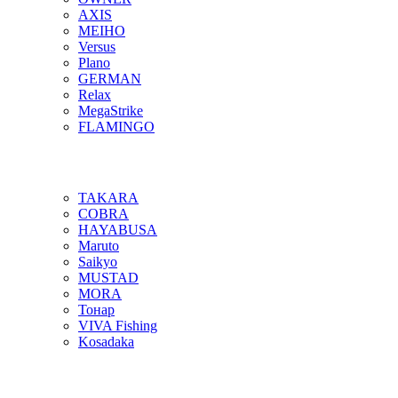
AXIS
MEIHO
Versus
Plano
GERMAN
Relax
MegaStrike
FLAMINGO
TAKARA
COBRA
HAYABUSA
Maruto
Saikyo
MUSTAD
MORA
Тонар
VIVA Fishing
Kosadaka