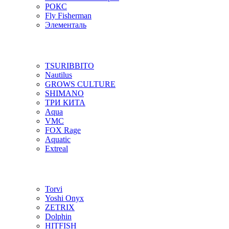
РОКС
Fly Fisherman
Элементаль
TSURIBBITO
Nautilus
GROWS CULTURE
SHIMANO
ТРИ КИТА
Aqua
VMC
FOX Rage
Aquatic
Extreal
Torvi
Yoshi Onyx
ZETRIX
Dolphin
HITFISH