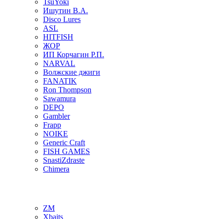
TsuYoki
Ишутин В.А.
Disco Lures
ASL
HITFISH
ЖОР
ИП Корчагин Р.П.
NARVAL
Волжские джиги
FANATIK
Ron Thompson
Sawamura
DEPO
Gambler
Frapp
NOIKE
Generic Craft
FISH GAMES
SnastiZdraste
Chimera
ZM
Xbaits