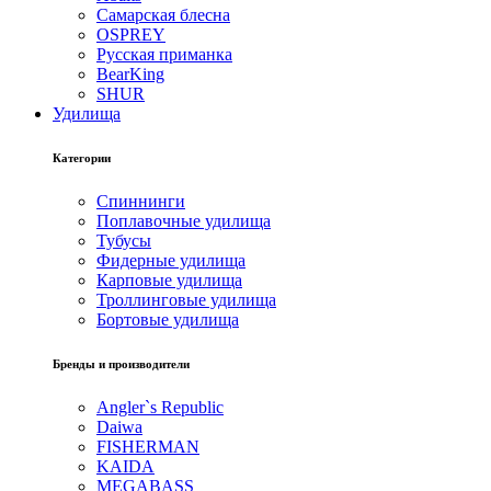
Самарская блесна
OSPREY
Русская приманка
BearKing
SHUR
Удилища
Категории
Спиннинги
Поплавочные удилища
Тубусы
Фидерные удилища
Карповые удилища
Троллинговые удилища
Бортовые удилища
Бренды и производители
Angler`s Republic
Daiwa
FISHERMAN
KAIDA
MEGABASS