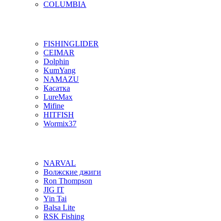
COLUMBIA
FISHINGLIDER
CEIMAR
Dolphin
KumYang
NAMAZU
Касатка
LureMax
Mifine
HITFISH
Wormix37
NARVAL
Волжские джиги
Ron Thompson
JIG IT
Yin Tai
Balsa Lite
RSK Fishing