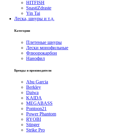
HITFISH
SnastiZdraste
Yin Tai
Леска, шнуры и т.д.
Категории
Плетеные шнуры
Лески монофильные
Флюорокарбон
Нанофил
Бренды и производители
Abu Garcia
Berkley
Daiwa
KAIDA
MEGABASS
Pontoon21
Power Phantom
RYOBI
Stinger
Strike Pro