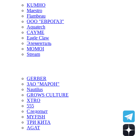
KUMHO
Maestro
Flambeau
ООО "ЕВРОГАЗ"
Aquatech
CAYME
Eagle Claw
Элементаль
MOMOI
Stream
GERBER
ЗАО "МАРОН"
Nautilus
GROWS CULTURE
XTRO
555
Следопыт
MYFISH
ТРИ КИТА
AGAT