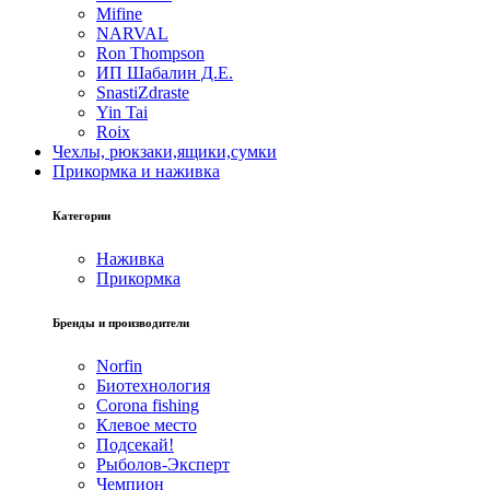
Mifine
NARVAL
Ron Thompson
ИП Шабалин Д.Е.
SnastiZdraste
Yin Tai
Roix
Чехлы, рюкзаки,ящики,сумки
Прикормка и наживка
Категории
Наживка
Прикормка
Бренды и производители
Norfin
Биотехнология
Corona fishing
Клевое место
Подсекай!
Рыболов-Эксперт
Чемпион