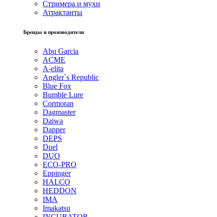
Стримера и мухи
Атрактанты
Бренды и производители
Abu Garcia
ACME
A-elita
Angler`s Republic
Blue Fox
Bumble Lure
Cormoran
Dagmaster
Daiwa
Dapper
DEPS
Duel
DUO
ECO-PRO
Eppinger
HALCO
HEDDON
IMA
Imakatsu
INCUBATOR