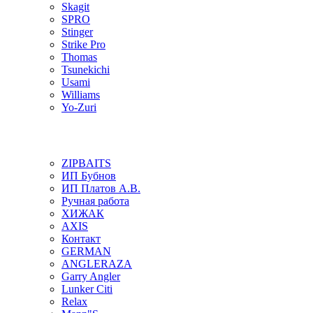
Skagit
SPRO
Stinger
Strike Pro
Thomas
Tsunekichi
Usami
Williams
Yo-Zuri
ZIPBAITS
ИП Бубнов
ИП Платов А.В.
Ручная работа
ХИЖАК
AXIS
Контакт
GERMAN
ANGLERAZA
Garry Angler
Lunker Citi
Relax