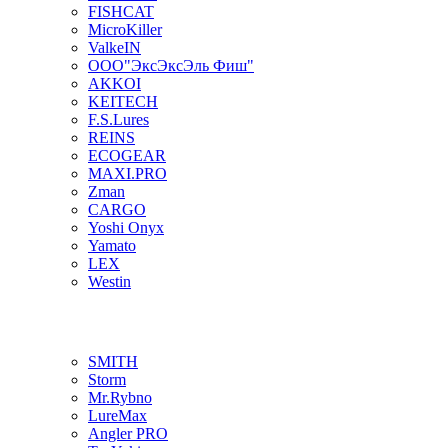
FISHCAT
MicroKiller
ValkeIN
ООО"ЭксЭксЭль Фиш"
AKKOI
KEITECH
F.S.Lures
REINS
ECOGEAR
MAXI.PRO
Zman
CARGO
Yoshi Onyx
Yamato
LEX
Westin
SMITH
Storm
Mr.Rybno
LureMax
Angler PRO