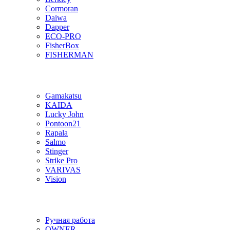
Cormoran
Daiwa
Dapper
ECO-PRO
FisherBox
FISHERMAN
Gamakatsu
KAIDA
Lucky John
Pontoon21
Rapala
Salmo
Stinger
Strike Pro
VARIVAS
Vision
Ручная работа
OWNER