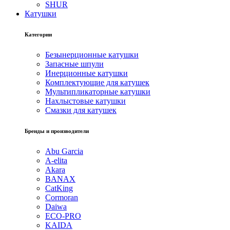
SHUR
Катушки
Категории
Безынерционные катушки
Запасные шпули
Инерционные катушки
Комплектующие для катушек
Мультипликаторные катушки
Нахлыстовые катушки
Смазки для катушек
Бренды и производители
Abu Garcia
A-elita
Akara
BANAX
CatKing
Cormoran
Daiwa
ECO-PRO
KAIDA