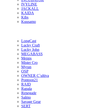
IVYLINE
JACKALL
KAIDA
Kibs
Kuusamo
LongCast
Lucky Craft
Lucky John
MEGABASS
Mepps
Mister Cro
Myran
OSP
OWNER C`ultiva
Pontoon21
RAID
Rapala
Renegade
Salmo
Savage Gear
SERT