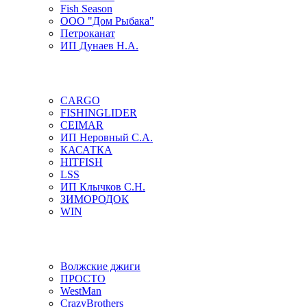
Fish Season
ООО "Дом Рыбака"
Петроканат
ИП Дунаев Н.А.
CARGO
FISHINGLIDER
CEIMAR
ИП Неровный С.А.
КАСАТКА
HITFISH
LSS
ИП Клычков С.Н.
ЗИМОРОДОК
WIN
Волжские джиги
ПРОСТО
WestMan
CrazyBrothers