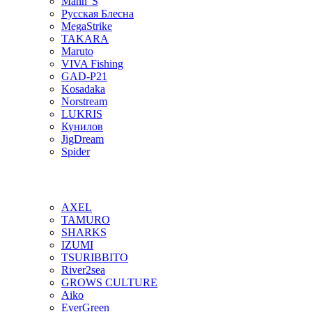
Mann"S
Русская Блесна
MegaStrike
TAKARA
Maruto
VIVA Fishing
GAD-P21
Kosadaka
Norstream
LUKRIS
Кунилов
JigDream
Spider
AXEL
TAMURO
SHARKS
IZUMI
TSURIBBITO
River2sea
GROWS CULTURE
Aiko
EverGreen