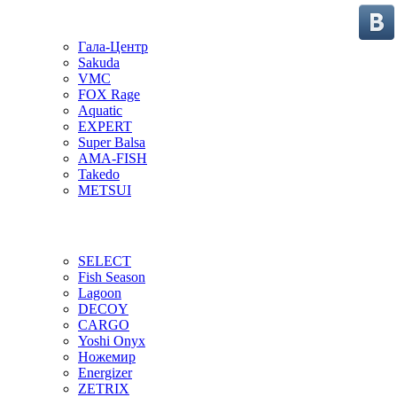
Гала-Центр
Sakuda
VMC
FOX Rage
Aquatic
EXPERT
Super Balsa
AMA-FISH
Takedo
METSUI
SELECT
Fish Season
Lagoon
DECOY
CARGO
Yoshi Onyx
Ножемир
Energizer
ZETRIX