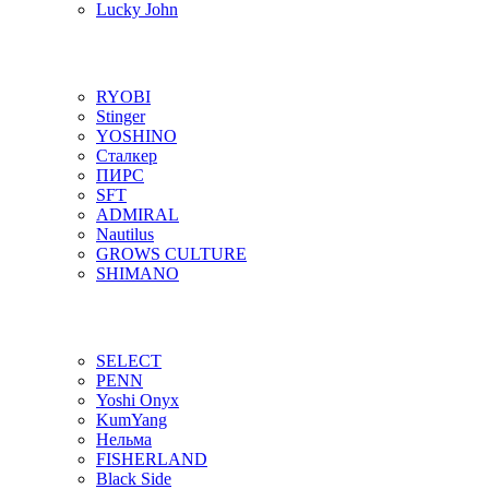
Lucky John
RYOBI
Stinger
YOSHINO
Сталкер
ПИРС
SFT
ADMIRAL
Nautilus
GROWS CULTURE
SHIMANO
SELECT
PENN
Yoshi Onyx
KumYang
Нельма
FISHERLAND
Black Side