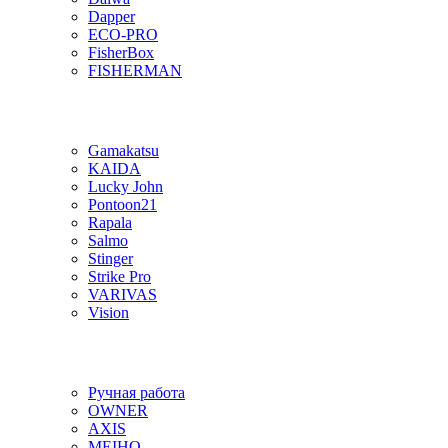
Dapper
ECO-PRO
FisherBox
FISHERMAN
Gamakatsu
KAIDA
Lucky John
Pontoon21
Rapala
Salmo
Stinger
Strike Pro
VARIVAS
Vision
Ручная работа
OWNER
AXIS
MEIHO