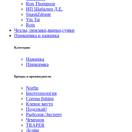
Ron Thompson
ИП Шабалин Д.Е.
SnastiZdraste
Yin Tai
Roix
Чехлы, рюкзаки,ящики,сумки
Прикормка и наживка
Категории
Наживка
Прикормка
Бренды и производители
Norfin
Биотехнология
Corona fishing
Клевое место
Подсекай!
Рыболов-Эксперт
Чемпион
TRAPER
Делфи