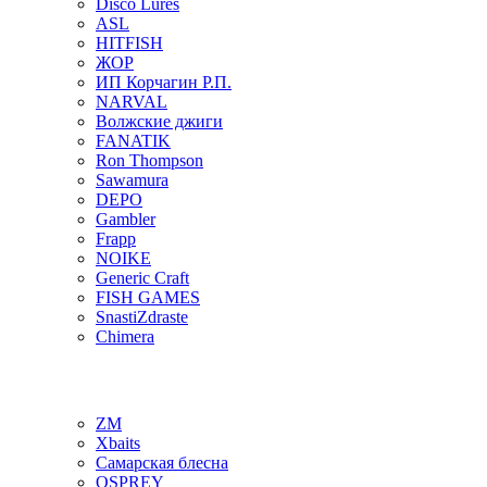
Disco Lures
ASL
HITFISH
ЖОР
ИП Корчагин Р.П.
NARVAL
Волжские джиги
FANATIK
Ron Thompson
Sawamura
DEPO
Gambler
Frapp
NOIKE
Generic Craft
FISH GAMES
SnastiZdraste
Chimera
ZM
Xbaits
Самарская блесна
OSPREY