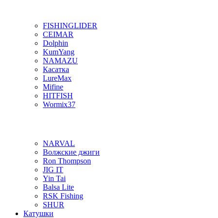
FISHINGLIDER
CEIMAR
Dolphin
KumYang
NAMAZU
Касатка
LureMax
Mifine
HITFISH
Wormix37
NARVAL
Волжские джиги
Ron Thompson
JIG IT
Yin Tai
Balsa Lite
RSK Fishing
SHUR
Катушки