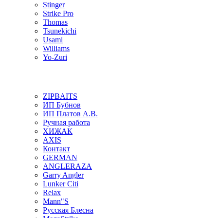
Stinger
Strike Pro
Thomas
Tsunekichi
Usami
Williams
Yo-Zuri
ZIPBAITS
ИП Бубнов
ИП Платов А.В.
Ручная работа
ХИЖАК
AXIS
Контакт
GERMAN
ANGLERAZA
Garry Angler
Lunker Citi
Relax
Mann"S
Русская Блесна