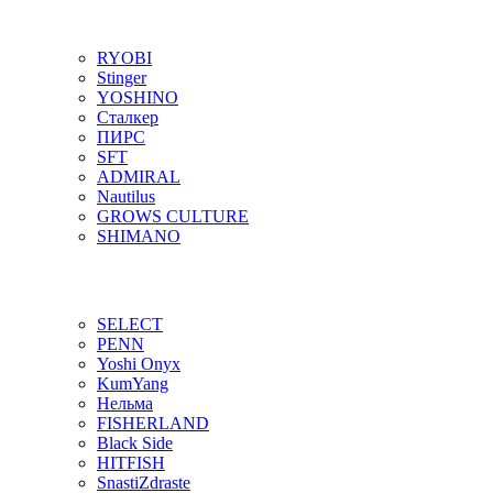
RYOBI
Stinger
YOSHINO
Сталкер
ПИРС
SFT
ADMIRAL
Nautilus
GROWS CULTURE
SHIMANO
SELECT
PENN
Yoshi Onyx
KumYang
Нельма
FISHERLAND
Black Side
HITFISH
SnastiZdraste