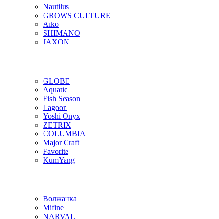
Nautilus
GROWS CULTURE
Aiko
SHIMANO
JAXON
GLOBE
Aquatic
Fish Season
Lagoon
Yoshi Onyx
ZETRIX
COLUMBIA
Major Craft
Favorite
KumYang
Волжанка
Mifine
NARVAL