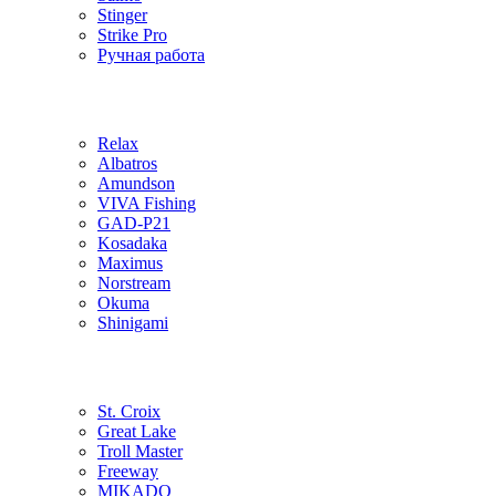
Stinger
Strike Pro
Ручная работа
Relax
Albatros
Amundson
VIVA Fishing
GAD-P21
Kosadaka
Maximus
Norstream
Okuma
Shinigami
St. Croix
Great Lake
Troll Master
Freeway
MIKADO