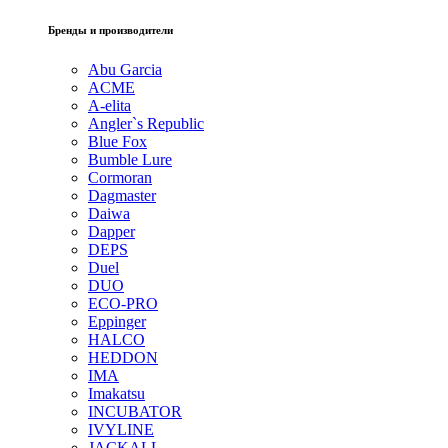
Бренды и производители
Abu Garcia
ACME
A-elita
Angler`s Republic
Blue Fox
Bumble Lure
Cormoran
Dagmaster
Daiwa
Dapper
DEPS
Duel
DUO
ECO-PRO
Eppinger
HALCO
HEDDON
IMA
Imakatsu
INCUBATOR
IVYLINE
JACKALL