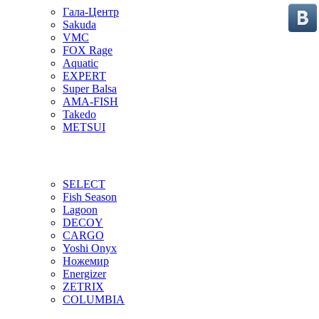
Гала-Центр
Sakuda
VMC
FOX Rage
Aquatic
EXPERT
Super Balsa
AMA-FISH
Takedo
METSUI
SELECT
Fish Season
Lagoon
DECOY
CARGO
Yoshi Onyx
Ножемир
Energizer
ZETRIX
COLUMBIA