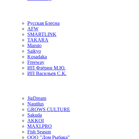
Русская Блесна
AFW
SMARTLINK
TAKARA
Maruto
Saikyo
Kosadaka
Freeway
ИП Флёрин М.Ю.
ИП Васильев С.К.
JigDream
Nautilus
GROWS CULTURE
Sakuda
AKKOI
MAXI.PRO
Fish Season
ООО "Дом Рыбака"