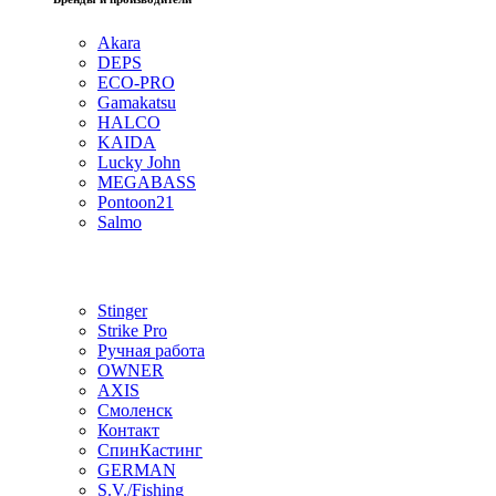
Akara
DEPS
ECO-PRO
Gamakatsu
HALCO
KAIDA
Lucky John
MEGABASS
Pontoon21
Salmo
Stinger
Strike Pro
Ручная работа
OWNER
AXIS
Смоленск
Контакт
СпинКастинг
GERMAN
S.V./Fishing