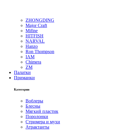
ZHONGDING
Major Craft
Mifine
HITFISH
NARVAL
Hanzo
Ron Thompson
IAM
Chimera
ZM
Палатки
Приманки
Категории
Воблеры
Блесны
Мягкий пластик
Поролонки
Стримера и мухи
Атрактанты