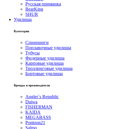
Русская приманка
BearKing
SHUR
Удилища
Категории
Спиннинги
Поплавочные удилища
Тубусы
Фидерные удилища
Карповые удилища
Троллинговые удилища
Бортовые удилища
Бренды и производители
Angler`s Republic
Daiwa
FISHERMAN
KAIDA
MEGABASS
Pontoon21
Salmo