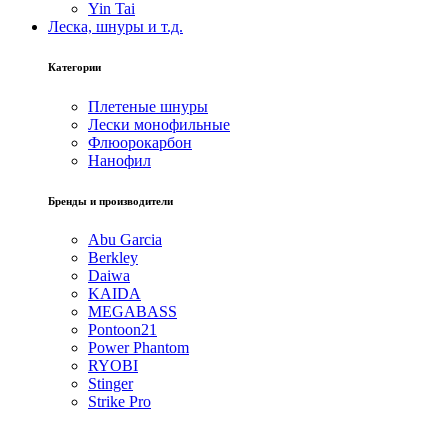
Yin Tai
Леска, шнуры и т.д.
Категории
Плетеные шнуры
Лески монофильные
Флюорокарбон
Нанофил
Бренды и производители
Abu Garcia
Berkley
Daiwa
KAIDA
MEGABASS
Pontoon21
Power Phantom
RYOBI
Stinger
Strike Pro