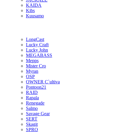
KAIDA
Kibs
Kuusamo
LongCast
Lucky Craft
Lucky John
MEGABASS
Mepps
Mister Cro
Myran
OSP
OWNER C`ultiva
Pontoon21
RAID
Rapala
Renegade
Salmo
Savage Gear
SERT
Skagit
SPRO