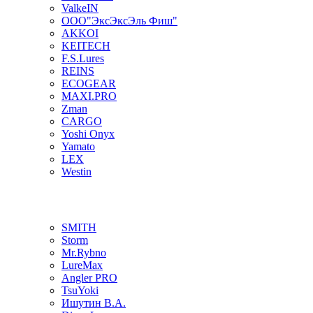
ValkeIN
ООО"ЭксЭксЭль Фиш"
AKKOI
KEITECH
F.S.Lures
REINS
ECOGEAR
MAXI.PRO
Zman
CARGO
Yoshi Onyx
Yamato
LEX
Westin
SMITH
Storm
Mr.Rybno
LureMax
Angler PRO
TsuYoki
Ишутин В.А.