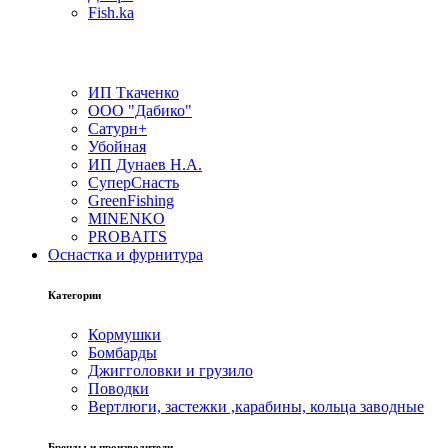
Fish.ka
ИП Ткаченко
ООО "Дабико"
Сатурн+
Убойная
ИП Дунаев Н.А.
СуперСнасть
GreenFishing
MINENKO
PROBAITS
Оснастка и фурнитура
Категории
Кормушки
Бомбарды
Джигголовки и грузило
Поводки
Вертлюги, застежки ,карабины, кольца заводные
Бренды и производители