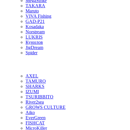
MegaStrike
TAKARA
Maruto
VIVA Fishing
GAD-P21
Kosadaka
Norstream
LUKRIS
Кунилов
JigDream
Spider
AXEL
TAMURO
SHARKS
IZUMI
TSURIBBITO
River2sea
GROWS CULTURE
Aiko
EverGreen
FISHCAT
MicroKiller