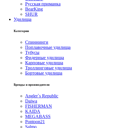
Русская приманка
BearKing
SHUR
Удилища
Категории
Спиннинги
Поплавочные удилища
Тубусы
Фидерные удилища
Карповые удилища
Троллинговые удилища
Бортовые удилища
Бренды и производители
Angler`s Republic
Daiwa
FISHERMAN
KAIDA
MEGABASS
Pontoon21
Salmo