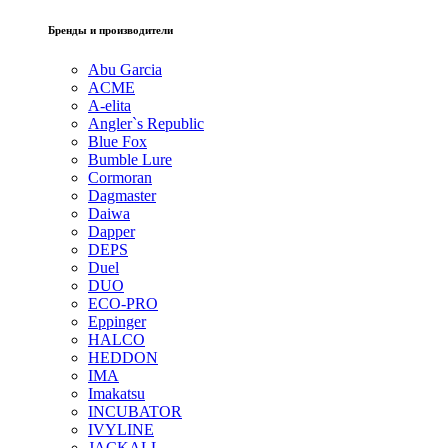
Бренды и производители
Abu Garcia
ACME
A-elita
Angler`s Republic
Blue Fox
Bumble Lure
Cormoran
Dagmaster
Daiwa
Dapper
DEPS
Duel
DUO
ECO-PRO
Eppinger
HALCO
HEDDON
IMA
Imakatsu
INCUBATOR
IVYLINE
JACKALL