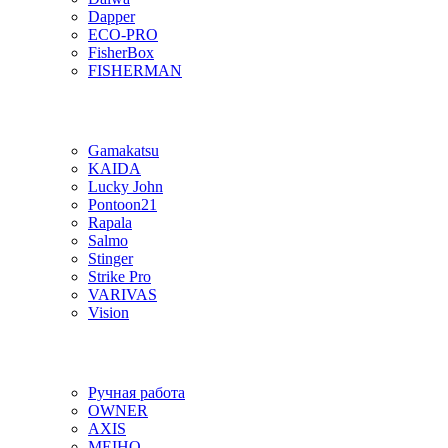
Dapper
ECO-PRO
FisherBox
FISHERMAN
Gamakatsu
KAIDA
Lucky John
Pontoon21
Rapala
Salmo
Stinger
Strike Pro
VARIVAS
Vision
Ручная работа
OWNER
AXIS
MEIHO