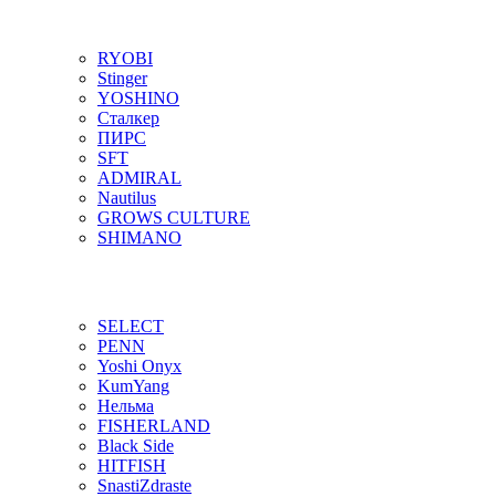
RYOBI
Stinger
YOSHINO
Сталкер
ПИРС
SFT
ADMIRAL
Nautilus
GROWS CULTURE
SHIMANO
SELECT
PENN
Yoshi Onyx
KumYang
Нельма
FISHERLAND
Black Side
HITFISH
SnastiZdraste