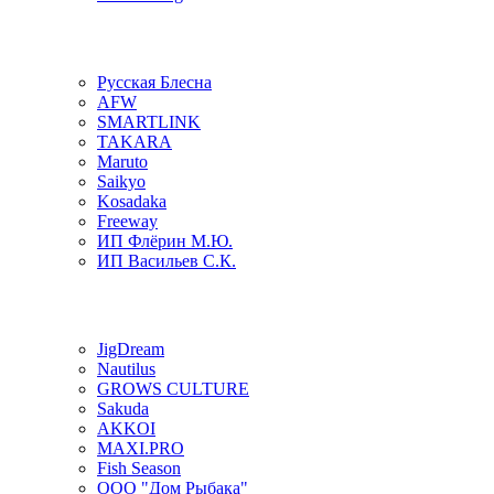
Русская Блесна
AFW
SMARTLINK
TAKARA
Maruto
Saikyo
Kosadaka
Freeway
ИП Флёрин М.Ю.
ИП Васильев С.К.
JigDream
Nautilus
GROWS CULTURE
Sakuda
AKKOI
MAXI.PRO
Fish Season
ООО "Дом Рыбака"