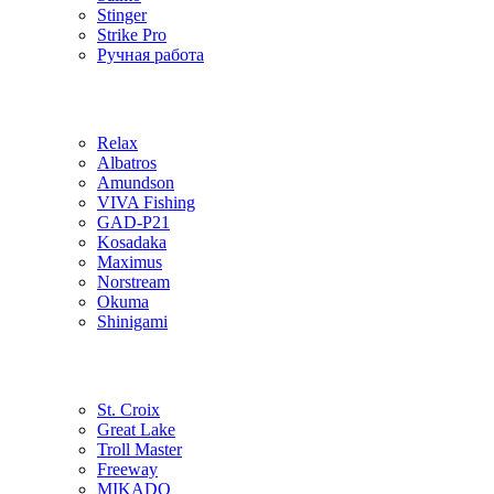
Stinger
Strike Pro
Ручная работа
Relax
Albatros
Amundson
VIVA Fishing
GAD-P21
Kosadaka
Maximus
Norstream
Okuma
Shinigami
St. Croix
Great Lake
Troll Master
Freeway
MIKADO