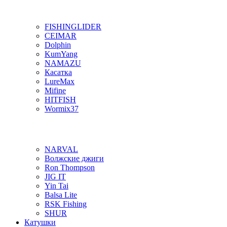
FISHINGLIDER
CEIMAR
Dolphin
KumYang
NAMAZU
Касатка
LureMax
Mifine
HITFISH
Wormix37
NARVAL
Волжские джиги
Ron Thompson
JIG IT
Yin Tai
Balsa Lite
RSK Fishing
SHUR
Катушки