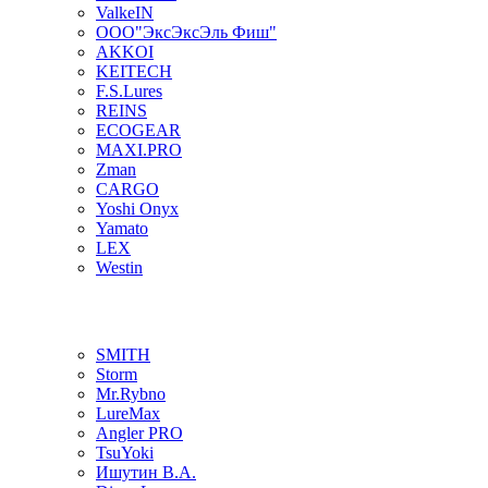
ValkeIN
ООО"ЭксЭксЭль Фиш"
AKKOI
KEITECH
F.S.Lures
REINS
ECOGEAR
MAXI.PRO
Zman
CARGO
Yoshi Onyx
Yamato
LEX
Westin
SMITH
Storm
Mr.Rybno
LureMax
Angler PRO
TsuYoki
Ишутин В.А.