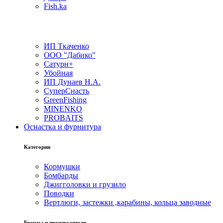
Fish.ka
ИП Ткаченко
ООО "Дабико"
Сатурн+
Убойная
ИП Дунаев Н.А.
СуперСнасть
GreenFishing
MINENKO
PROBAITS
Оснастка и фурнитура
Категории
Кормушки
Бомбарды
Джигголовки и грузило
Поводки
Вертлюги, застежки ,карабины, кольца заводные
Бренды и производители