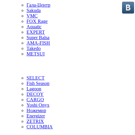
Гала-Центр
Sakuda
VMC
FOX Rage
Aquatic
EXPERT
Super Balsa
AMA-FISH
Takedo
METSUI
SELECT
Fish Season
Lagoon
DECOY
CARGO
Yoshi Onyx
Ножемир
Energizer
ZETRIX
COLUMBIA