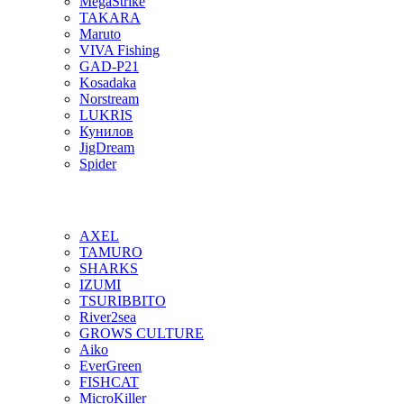
MegaStrike
TAKARA
Maruto
VIVA Fishing
GAD-P21
Kosadaka
Norstream
LUKRIS
Кунилов
JigDream
Spider
AXEL
TAMURO
SHARKS
IZUMI
TSURIBBITO
River2sea
GROWS CULTURE
Aiko
EverGreen
FISHCAT
MicroKiller