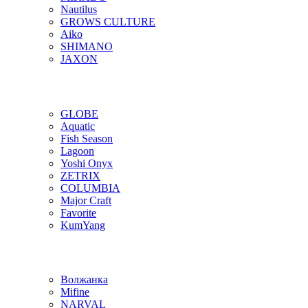
Nautilus
GROWS CULTURE
Aiko
SHIMANO
JAXON
GLOBE
Aquatic
Fish Season
Lagoon
Yoshi Onyx
ZETRIX
COLUMBIA
Major Craft
Favorite
KumYang
Волжанка
Mifine
NARVAL