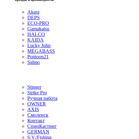
Akara
DEPS
ECO-PRO
Gamakatsu
HALCO
KAIDA
Lucky John
MEGABASS
Pontoon21
Salmo
Stinger
Strike Pro
Ручная работа
OWNER
AXIS
Смоленск
Контакт
СпинКастинг
GERMAN
S.V./Fishing