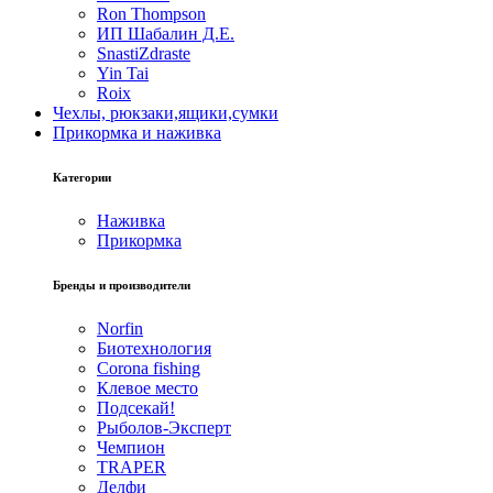
Ron Thompson
ИП Шабалин Д.Е.
SnastiZdraste
Yin Tai
Roix
Чехлы, рюкзаки,ящики,сумки
Прикормка и наживка
Категории
Наживка
Прикормка
Бренды и производители
Norfin
Биотехнология
Corona fishing
Клевое место
Подсекай!
Рыболов-Эксперт
Чемпион
TRAPER
Делфи