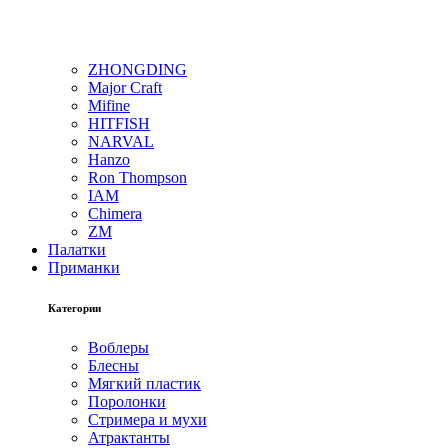
ZHONGDING
Major Craft
Mifine
HITFISH
NARVAL
Hanzo
Ron Thompson
IAM
Chimera
ZM
Палатки
Приманки
Категории
Воблеры
Блесны
Мягкий пластик
Поролонки
Стримера и мухи
Атрактанты