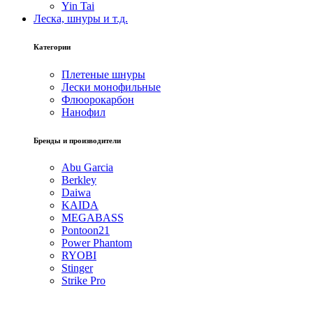
Yin Tai
Леска, шнуры и т.д.
Категории
Плетеные шнуры
Лески монофильные
Флюорокарбон
Нанофил
Бренды и производители
Abu Garcia
Berkley
Daiwa
KAIDA
MEGABASS
Pontoon21
Power Phantom
RYOBI
Stinger
Strike Pro