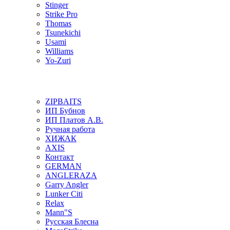
Stinger
Strike Pro
Thomas
Tsunekichi
Usami
Williams
Yo-Zuri
ZIPBAITS
ИП Бубнов
ИП Платов А.В.
Ручная работа
ХИЖАК
AXIS
Контакт
GERMAN
ANGLERAZA
Garry Angler
Lunker Citi
Relax
Mann"S
Русская Блесна