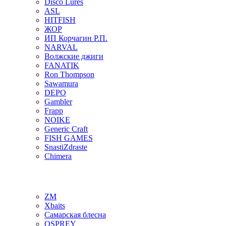
Disco Lures
ASL
HITFISH
ЖОР
ИП Корчагин Р.П.
NARVAL
Волжские джиги
FANATIK
Ron Thompson
Sawamura
DEPO
Gambler
Frapp
NOIKE
Generic Craft
FISH GAMES
SnastiZdraste
Chimera
ZM
Xbaits
Самарская блесна
OSPREY