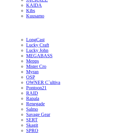
KAIDA
Kibs
Kuusamo
LongCast
Lucky Craft
Lucky John
MEGABASS
Mepps
Mister Cro
Myran
OSP
OWNER C`ultiva
Pontoon21
RAID
Rapala
Renegade
Salmo
Savage Gear
SERT
Skagit
SPRO