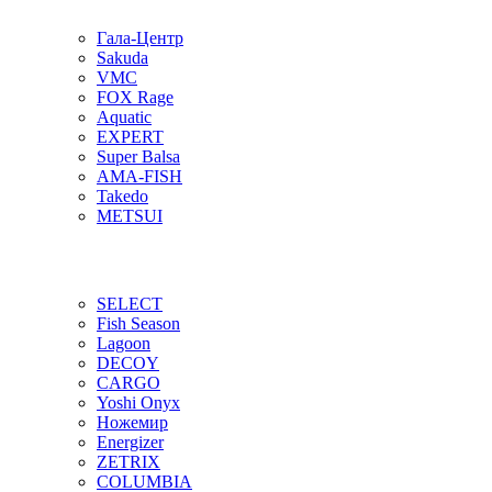
Гала-Центр
Sakuda
VMC
FOX Rage
Aquatic
EXPERT
Super Balsa
AMA-FISH
Takedo
METSUI
SELECT
Fish Season
Lagoon
DECOY
CARGO
Yoshi Onyx
Ножемир
Energizer
ZETRIX
COLUMBIA