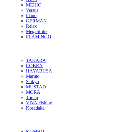
MEIHO
Versus
Plano
GERMAN
Relax
MegaStrike
FLAMINGO
TAKARA
COBRA
HAYABUSA
Maruto
Saikyo
MUSTAD
MORA
Тонар
VIVA Fishing
Kosadaka
KUMHO