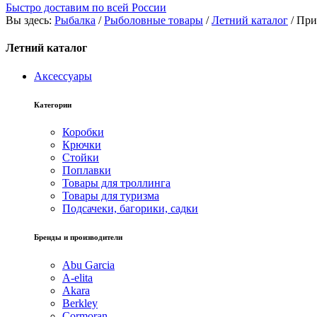
Быстро доставим по всей России
Вы здесь:
Рыбалка
/
Рыболовные товары
/
Летний каталог
/
При
Летний каталог
Аксессуары
Категории
Коробки
Крючки
Стойки
Поплавки
Товары для троллинга
Товары для туризма
Подсачеки, багорики, садки
Бренды и производители
Abu Garcia
A-elita
Akara
Berkley
Cormoran