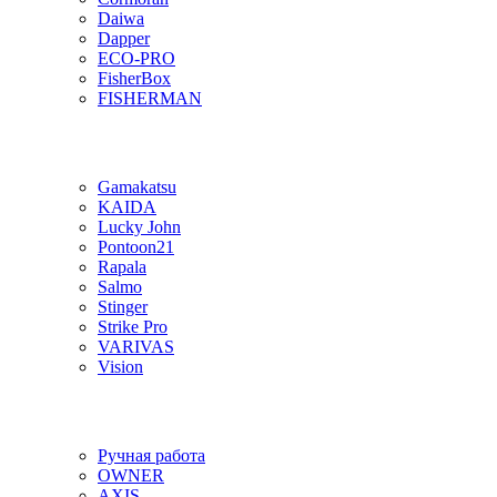
Daiwa
Dapper
ECO-PRO
FisherBox
FISHERMAN
Gamakatsu
KAIDA
Lucky John
Pontoon21
Rapala
Salmo
Stinger
Strike Pro
VARIVAS
Vision
Ручная работа
OWNER
AXIS