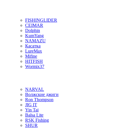
FISHINGLIDER
CEIMAR
Dolphin
KumYang
NAMAZU
Касатка
LureMax
Mifine
HITFISH
Wormix37
NARVAL
Волжские джиги
Ron Thompson
JIG IT
Yin Tai
Balsa Lite
RSK Fishing
SHUR