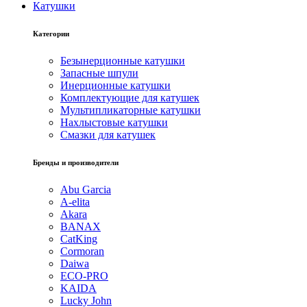
Катушки
Категории
Безынерционные катушки
Запасные шпули
Инерционные катушки
Комплектующие для катушек
Мультипликаторные катушки
Нахлыстовые катушки
Смазки для катушек
Бренды и производители
Abu Garcia
A-elita
Akara
BANAX
CatKing
Cormoran
Daiwa
ECO-PRO
KAIDA
Lucky John