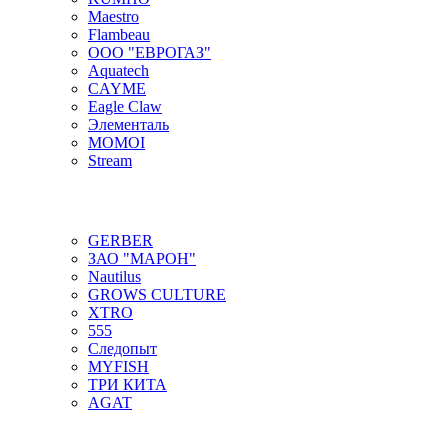
Maestro
Flambeau
ООО "ЕВРОГАЗ"
Aquatech
CAYME
Eagle Claw
Элементаль
MOMOI
Stream
GERBER
ЗАО "МАРОН"
Nautilus
GROWS CULTURE
XTRO
555
Следопыт
MYFISH
ТРИ КИТА
AGAT